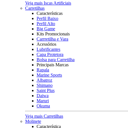
Veja mais Iscas Artificiais
Carretilhas
Características
Perfil Baixo
Perfil Alto
Big Game
Kits Promocionais
Carrretilha e Vara
Acessórios
Lubrificantes
Capa Protetora
Bolsa para Carretilha
Principais Marcas
Rapala
Marine Sports
Albatroz
Shimano
Saint Plus
Daiwa
Maruri
Okuma
Veja mais Carretilhas
Molinete
Característica