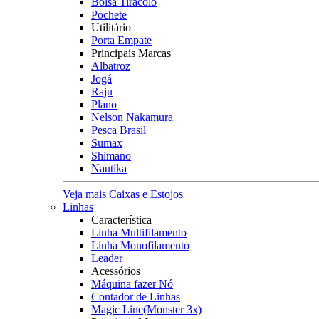
Bolsa Tiracolo
Pochete
Utilitário
Porta Empate
Principais Marcas
Albatroz
Jogá
Raju
Plano
Nelson Nakamura
Pesca Brasil
Sumax
Shimano
Nautika
Veja mais Caixas e Estojos
Linhas
Característica
Linha Multifilamento
Linha Monofilamento
Leader
Acessórios
Máquina fazer Nó
Contador de Linhas
Magic Line(Monster 3x)