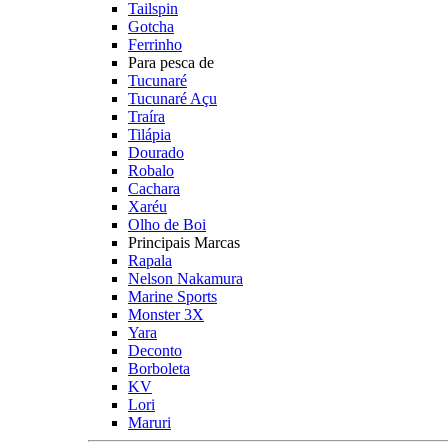
Tailspin
Gotcha
Ferrinho
Para pesca de
Tucunaré
Tucunaré Açu
Traíra
Tilápia
Dourado
Robalo
Cachara
Xaréu
Olho de Boi
Principais Marcas
Rapala
Nelson Nakamura
Marine Sports
Monster 3X
Yara
Deconto
Borboleta
KV
Lori
Maruri