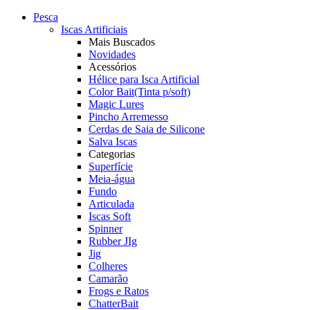
Pesca
Iscas Artificiais
Mais Buscados
Novidades
Acessórios
Hélice para Isca Artificial
Color Bait(Tinta p/soft)
Magic Lures
Pincho Arremesso
Cerdas de Saia de Silicone
Salva Iscas
Categorias
Superfície
Meia-água
Fundo
Articulada
Iscas Soft
Spinner
Rubber JIg
Jig
Colheres
Camarão
Frogs e Ratos
ChatterBait