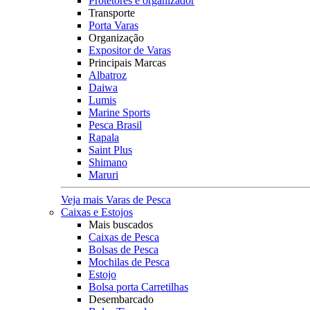
Protetores e organizador
Transporte
Porta Varas
Organização
Expositor de Varas
Principais Marcas
Albatroz
Daiwa
Lumis
Marine Sports
Pesca Brasil
Rapala
Saint Plus
Shimano
Maruri
Veja mais Varas de Pesca
Caixas e Estojos
Mais buscados
Caixas de Pesca
Bolsas de Pesca
Mochilas de Pesca
Estojo
Bolsa porta Carretilhas
Desembarcado