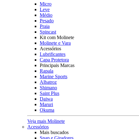
Micro
Leve
Médio
Pesado
Praia
Spincast
Kit com Molinete
Molinete e Vara
Acessórios
Lubrificantes
Capa Protetora
Principais Marcas
Rapala
Marine Sports
Albatroz
Shimano
Saint Plus
Daiwa
Maruri
Okuma
Veja mais Molinete
Acessórios
Mais buscados
Snap e Giradores