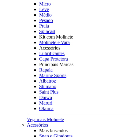
Micro
Leve
Médio
Pesado
Praia
Spincast
Kit com Molinete
Molinete e Vara
Acessórios
Lubrificantes
Capa Protetora
Principais Marcas
Rapala
Marine Sports
Albatroz
Shimano
Saint Plus
Daiwa
Maruri
Okuma
Veja mais Molinete
Acessórios
Mais buscados
Snap e Giradores