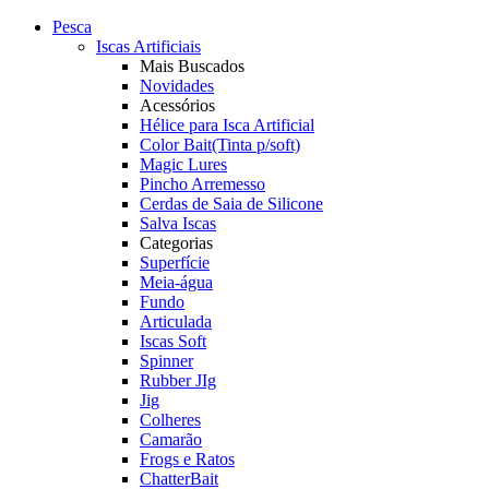
Pesca
Iscas Artificiais
Mais Buscados
Novidades
Acessórios
Hélice para Isca Artificial
Color Bait(Tinta p/soft)
Magic Lures
Pincho Arremesso
Cerdas de Saia de Silicone
Salva Iscas
Categorias
Superfície
Meia-água
Fundo
Articulada
Iscas Soft
Spinner
Rubber JIg
Jig
Colheres
Camarão
Frogs e Ratos
ChatterBait