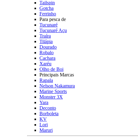
Tailspin
Gotcha
Ferrinho
Para pesca de
Tucunaré
Tucunaré Açu
Traíra
Tilápia
Dourado
Robalo
Cachara
Xaréu
Olho de Boi
Principais Marcas
Rapala
Nelson Nakamura
Marine Sports
Monster 3X
Yara
Deconto
Borboleta
KV
Lori
Maruri