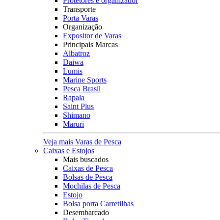
Protetores e organizador
Transporte
Porta Varas
Organização
Expositor de Varas
Principais Marcas
Albatroz
Daiwa
Lumis
Marine Sports
Pesca Brasil
Rapala
Saint Plus
Shimano
Maruri
Veja mais Varas de Pesca
Caixas e Estojos
Mais buscados
Caixas de Pesca
Bolsas de Pesca
Mochilas de Pesca
Estojo
Bolsa porta Carretilhas
Desembarcado