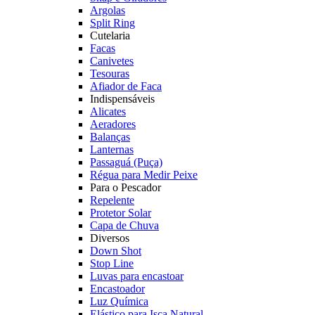
Argolas
Split Ring
Cutelaria
Facas
Canivetes
Tesouras
Afiador de Faca
Indispensáveis
Alicates
Aeradores
Balanças
Lanternas
Passaguá (Puça)
Régua para Medir Peixe
Para o Pescador
Repelente
Protetor Solar
Capa de Chuva
Diversos
Down Shot
Stop Line
Luvas para encastoar
Encastoador
Luz Química
Elástico para Isca Natural