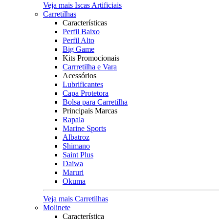
Veja mais Iscas Artificiais
Carretilhas
Características
Perfil Baixo
Perfil Alto
Big Game
Kits Promocionais
Carrretilha e Vara
Acessórios
Lubrificantes
Capa Protetora
Bolsa para Carretilha
Principais Marcas
Rapala
Marine Sports
Albatroz
Shimano
Saint Plus
Daiwa
Maruri
Okuma
Veja mais Carretilhas
Molinete
Característica