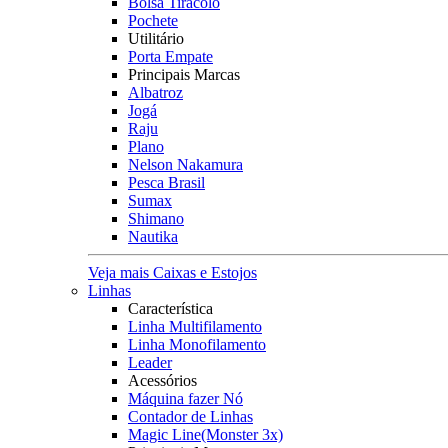
Bolsa Tiracolo
Pochete
Utilitário
Porta Empate
Principais Marcas
Albatroz
Jogá
Raju
Plano
Nelson Nakamura
Pesca Brasil
Sumax
Shimano
Nautika
Veja mais Caixas e Estojos
Linhas
Característica
Linha Multifilamento
Linha Monofilamento
Leader
Acessórios
Máquina fazer Nó
Contador de Linhas
Magic Line(Monster 3x)