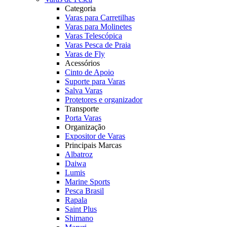
Categoria
Varas para Carretilhas
Varas para Molinetes
Varas Telescópica
Varas Pesca de Praia
Varas de Fly
Acessórios
Cinto de Apoio
Suporte para Varas
Salva Varas
Protetores e organizador
Transporte
Porta Varas
Organização
Expositor de Varas
Principais Marcas
Albatroz
Daiwa
Lumis
Marine Sports
Pesca Brasil
Rapala
Saint Plus
Shimano