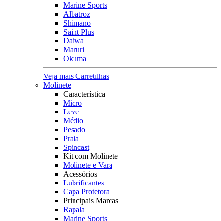
Marine Sports
Albatroz
Shimano
Saint Plus
Daiwa
Maruri
Okuma
Veja mais Carretilhas
Molinete
Característica
Micro
Leve
Médio
Pesado
Praia
Spincast
Kit com Molinete
Molinete e Vara
Acessórios
Lubrificantes
Capa Protetora
Principais Marcas
Rapala
Marine Sports