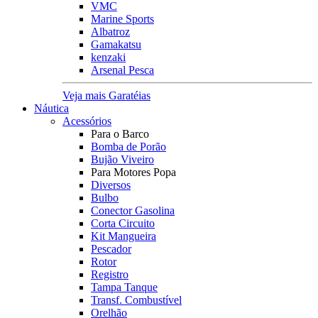
VMC
Marine Sports
Albatroz
Gamakatsu
kenzaki
Arsenal Pesca
Veja mais Garatéias
Náutica
Acessórios
Para o Barco
Bomba de Porão
Bujão Viveiro
Para Motores Popa
Diversos
Bulbo
Conector Gasolina
Corta Circuito
Kit Mangueira
Pescador
Rotor
Registro
Tampa Tanque
Transf. Combustível
Orelhão