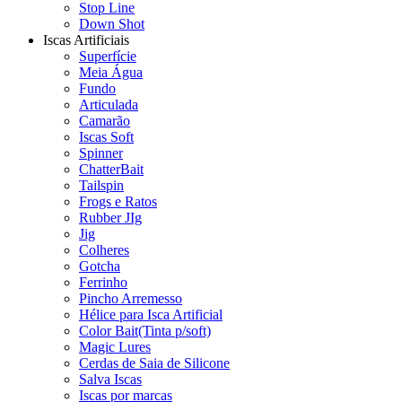
Stop Line
Down Shot
Iscas Artificiais
Superfície
Meia Água
Fundo
Articulada
Camarão
Iscas Soft
Spinner
ChatterBait
Tailspin
Frogs e Ratos
Rubber JIg
Jig
Colheres
Gotcha
Ferrinho
Pincho Arremesso
Hélice para Isca Artificial
Color Bait(Tinta p/soft)
Magic Lures
Cerdas de Saia de Silicone
Salva Iscas
Iscas por marcas