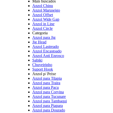
Mais buscados
Anzol Chinu
Anzol Maruseigo
Anzol Offset
Anzol Wide Gap
Anzol in Line
Anzol Circle
Categoria
Anzol para Jig
Jig Head
Anzol Lastreado
Anzol Encastoado
Anzol Anti Enrosco
Sabiki
Chuveirinho
Suport Hook
Anzol p/ Peixe
Anzol para Tilapia
Anzol para Traira
Anzol para Pacu
Anzol para Corvina
Anzol para Tucunare
Anzol para Tambaqui
Anzol para Piapara
Anzol para Dourado