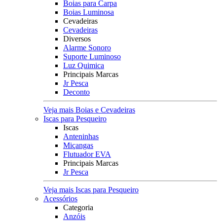
Boias para Carpa
Boias Luminosa
Cevadeiras
Cevadeiras
Diversos
Alarme Sonoro
Suporte Luminoso
Luz Quimica
Principais Marcas
Jr Pesca
Deconto
Veja mais Boias e Cevadeiras
Iscas para Pesqueiro
Iscas
Anteninhas
Miçangas
Flutuador EVA
Principais Marcas
Jr Pesca
Veja mais Iscas para Pesqueiro
Acessórios
Categoria
Anzóis