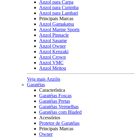
Anzol para Carpa
Anzol para Curimba
Anzol para Lambari
Principais Marcas
Anzol Gamakatsu
Anzol Marine Sports
Anzol Pinnacle
Anzol Sasame
Anzol Owner
Anzol Kenzaki
Anzol Crown
Anzol VMC
Anzol Meitou
Veja mais Anzóis
Garatéias
Característica
Garatéias Foscas
Garatéias Pretas
Garatéias Vermelhas
Garatéias com Bladed
Acessórios
Protetor de Garatéias
Principais Marcas
Owner