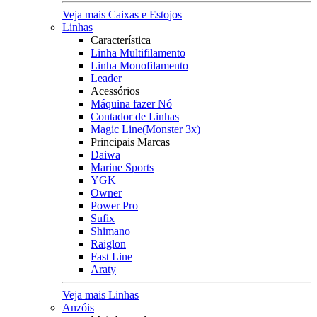
Veja mais Caixas e Estojos
Linhas
Característica
Linha Multifilamento
Linha Monofilamento
Leader
Acessórios
Máquina fazer Nó
Contador de Linhas
Magic Line(Monster 3x)
Principais Marcas
Daiwa
Marine Sports
YGK
Owner
Power Pro
Sufix
Shimano
Raiglon
Fast Line
Araty
Veja mais Linhas
Anzóis