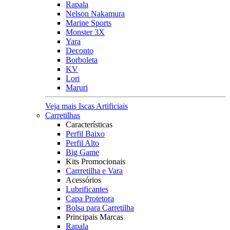
Rapala
Nelson Nakamura
Marine Sports
Monster 3X
Yara
Deconto
Borboleta
KV
Lori
Maruri
Veja mais Iscas Artificiais
Carretilhas
Características
Perfil Baixo
Perfil Alto
Big Game
Kits Promocionais
Carrretilha e Vara
Acessórios
Lubrificantes
Capa Protetora
Bolsa para Carretilha
Principais Marcas
Rapala