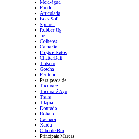
Meia-água
Fundo
Articulada
Iscas Soft
Spinner
Rubber JIg
Jig
Colheres
Camarão
Frogs e Ratos
ChatterBait
Tailspin
Gotcha
Ferrinho
Para pesca de
Tucunaré
Tucunaré Açu
Traíra
Tilápia
Dourado
Robalo
Cachara
Xaréu
Olho de Boi
Principais Marcas