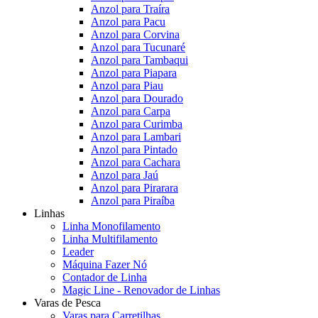
Anzol para Traíra
Anzol para Pacu
Anzol para Corvina
Anzol para Tucunaré
Anzol para Tambaqui
Anzol para Piapara
Anzol para Piau
Anzol para Dourado
Anzol para Carpa
Anzol para Curimba
Anzol para Lambari
Anzol para Pintado
Anzol para Cachara
Anzol para Jaú
Anzol para Pirarara
Anzol para Piraíba
Linhas
Linha Monofilamento
Linha Multifilamento
Leader
Máquina Fazer Nó
Contador de Linha
Magic Line - Renovador de Linhas
Varas de Pesca
Varas para Carretilhas