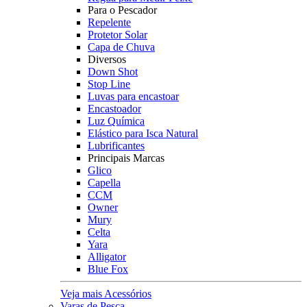
Para o Pescador
Repelente
Protetor Solar
Capa de Chuva
Diversos
Down Shot
Stop Line
Luvas para encastoar
Encastoador
Luz Química
Elástico para Isca Natural
Lubrificantes
Principais Marcas
Glico
Capella
CCM
Owner
Mury
Celta
Yara
Alligator
Blue Fox
Veja mais Acessórios
Varas de Pesca