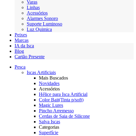
Varas
Linhas
Acessórios
Alarmes Sonoro
Suporte Luminoso
Luz Quimica
Peixes
Marcas
IA da Isca
Blog
Cartão Presente
Pesca
Iscas Artificiais
Mais Buscados
Novidades
Acessórios
Hélice para Isca Artificial
Color Bait(Tinta p/soft)
Magic Lures
Pincho Arremesso
Cerdas de Saia de Silicone
Salva Iscas
Categorias
Superfície