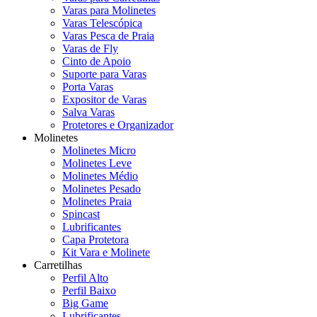
Varas para Molinetes
Varas Telescópica
Varas Pesca de Praia
Varas de Fly
Cinto de Apoio
Suporte para Varas
Porta Varas
Expositor de Varas
Salva Varas
Protetores e Organizador
Molinetes
Molinetes Micro
Molinetes Leve
Molinetes Médio
Molinetes Pesado
Molinetes Praia
Spincast
Lubrificantes
Capa Protetora
Kit Vara e Molinete
Carretilhas
Perfil Alto
Perfil Baixo
Big Game
Lubrificantes