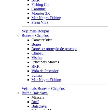
BRK
Fishing Co
Cardume
Monster 3X
Mar Negro Fishing
Presa Viva
Veja mais Roupas
Bonés e Chapéus
Característica
Bonés
Bonés c/ proteção de pescoço
Chapéu
Viseira
Principais Marcas
BRK
Vida de Pescador
Sumax
Mar Negro Fishing
Veja mais Bonés e Chapéus
Buff e Balaclava
Máscara
Buff
Balaclava