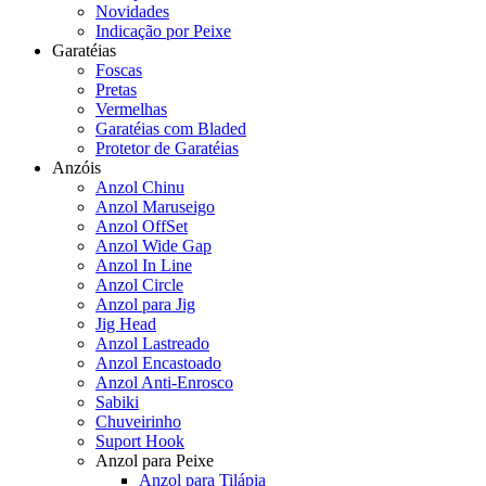
Novidades
Indicação por Peixe
Garatéias
Foscas
Pretas
Vermelhas
Garatéias com Bladed
Protetor de Garatéias
Anzóis
Anzol Chinu
Anzol Maruseigo
Anzol OffSet
Anzol Wide Gap
Anzol In Line
Anzol Circle
Anzol para Jig
Jig Head
Anzol Lastreado
Anzol Encastoado
Anzol Anti-Enrosco
Sabiki
Chuveirinho
Suport Hook
Anzol para Peixe
Anzol para Tilápia