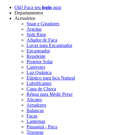
Olá! Faça seu
login
aqui
Departamentos
Acessórios
Snap e Giradores
Argolas
Split Ring
Afiador de Faca
Luvas para Encastoador
Encastoador
Repelente
Protetor Solar
Canivetes
Luz Química
Elástico para Isca Natural
Lubrificantes
Capa de Chuva
Régua para Medir Peixe
Alicates
Aeradores
Balanças
Facas
Lanternas
Passaguá - Puça
Tesouras