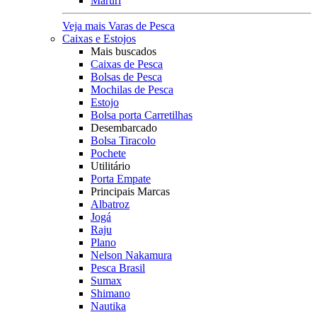
Maruri
Veja mais Varas de Pesca
Caixas e Estojos
Mais buscados
Caixas de Pesca
Bolsas de Pesca
Mochilas de Pesca
Estojo
Bolsa porta Carretilhas
Desembarcado
Bolsa Tiracolo
Pochete
Utilitário
Porta Empate
Principais Marcas
Albatroz
Jogá
Raju
Plano
Nelson Nakamura
Pesca Brasil
Sumax
Shimano
Nautika