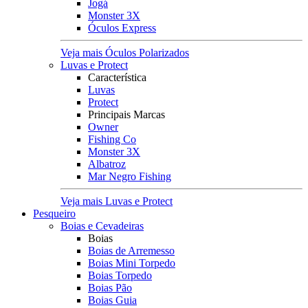
Jogá
Monster 3X
Óculos Express
Veja mais Óculos Polarizados
Luvas e Protect
Característica
Luvas
Protect
Principais Marcas
Owner
Fishing Co
Monster 3X
Albatroz
Mar Negro Fishing
Veja mais Luvas e Protect
Pesqueiro
Boias e Cevadeiras
Boias
Boias de Arremesso
Boias Mini Torpedo
Boias Torpedo
Boias Pão
Boias Guia