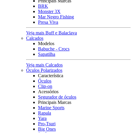
Principais Marcas
BRK
Monster 3X
Mar Negro Fishing
Presa Viva
Veja mais Buff e Balaclava
Calçados
Modelos
Babuche - Crocs
Sapatilha
Veja mais Calçados
Óculos Polarizados
Característica
Óculos
Clip-on
Acessórios
Segurador de óculos
Principais Marcas
Marine Sports
Rapala
Yara
Pro-Tsuri
Big Ones