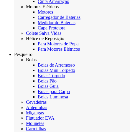
Cinta Amarração
Motores Elétricos
Motores
Carregador de Baterias
Medidor de Baterias
Capa Protetora
Colete Salva Vidas
Hélice de Reposição
Para Motores de Popa
Para Motores Elétricos
Pesqueiro
Boias
Boias de Arremesso
Boias Mini Torpedo
Boias Torpedo
Boias Pão
Boias Guia
Boias para Carpa
Boias Luminosa
Cevadeiras
Anteninhas
Miçangas
Flutuador EVA
Molinetes
Carretilhas