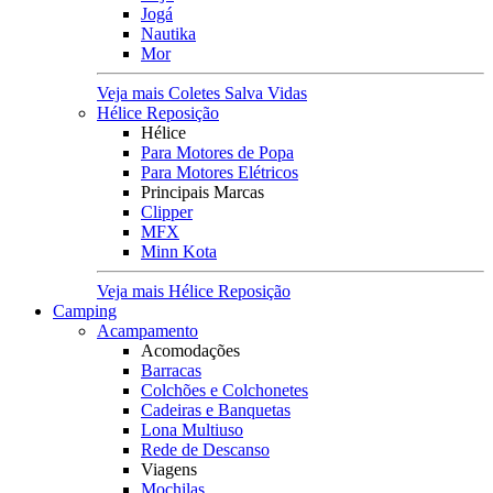
Jogá
Nautika
Mor
Veja mais Coletes Salva Vidas
Hélice Reposição
Hélice
Para Motores de Popa
Para Motores Elétricos
Principais Marcas
Clipper
MFX
Minn Kota
Veja mais Hélice Reposição
Camping
Acampamento
Acomodações
Barracas
Colchões e Colchonetes
Cadeiras e Banquetas
Lona Multiuso
Rede de Descanso
Viagens
Mochilas