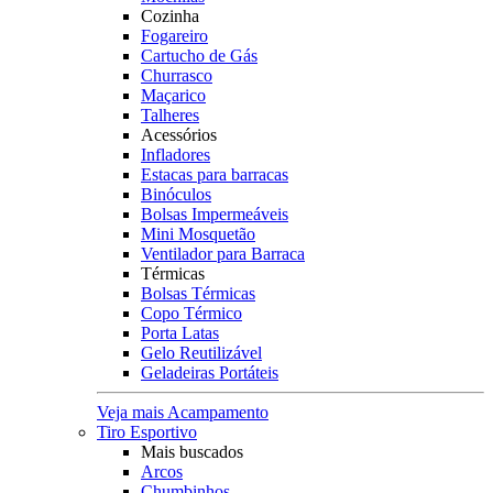
Cozinha
Fogareiro
Cartucho de Gás
Churrasco
Maçarico
Talheres
Acessórios
Infladores
Estacas para barracas
Binóculos
Bolsas Impermeáveis
Mini Mosquetão
Ventilador para Barraca
Térmicas
Bolsas Térmicas
Copo Térmico
Porta Latas
Gelo Reutilizável
Geladeiras Portáteis
Veja mais Acampamento
Tiro Esportivo
Mais buscados
Arcos
Chumbinhos