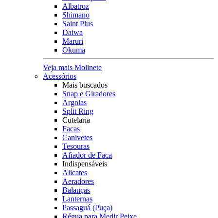
Albatroz
Shimano
Saint Plus
Daiwa
Maruri
Okuma
Veja mais Molinete
Acessórios
Mais buscados
Snap e Giradores
Argolas
Split Ring
Cutelaria
Facas
Canivetes
Tesouras
Afiador de Faca
Indispensáveis
Alicates
Aeradores
Balanças
Lanternas
Passaguá (Puça)
Régua para Medir Peixe