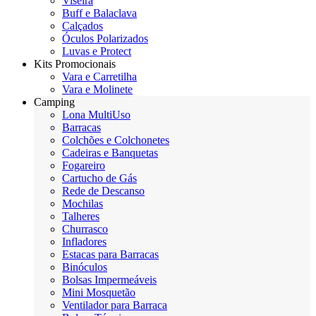
Viseira
Buff e Balaclava
Calçados
Óculos Polarizados
Luvas e Protect
Kits Promocionais
Vara e Carretilha
Vara e Molinete
Camping
Lona MultiUso
Barracas
Colchões e Colchonetes
Cadeiras e Banquetas
Fogareiro
Cartucho de Gás
Rede de Descanso
Mochilas
Talheres
Churrasco
Infladores
Estacas para Barracas
Binóculos
Bolsas Impermeáveis
Mini Mosquetão
Ventilador para Barraca