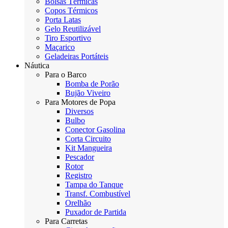
Bolsas Térmicas
Copos Térmicos
Porta Latas
Gelo Reutilizável
Tiro Esportivo
Maçarico
Geladeiras Portáteis
Náutica
Para o Barco
Bomba de Porão
Bujão Viveiro
Para Motores de Popa
Diversos
Bulbo
Conector Gasolina
Corta Circuito
Kit Mangueira
Pescador
Rotor
Registro
Tampa do Tanque
Transf. Combustível
Orelhão
Puxador de Partida
Para Carretas