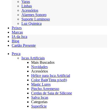
Varas
Linhas
Acessórios
Alarmes Sonoro
Suporte Luminoso
Luz Quimica
Peixes
Marcas
IA da Isca
Blog
Cartão Presente
Pesca
Iscas Artificiais
Mais Buscados
Novidades
Acessórios
Hélice para Isca Artificial
Color Bait(Tinta p/soft)
Magic Lures
Pincho Arremesso
Cerdas de Saia de Silicone
Salva Iscas
Categorias
Superfície