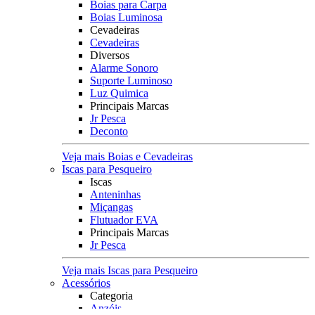
Boias para Carpa
Boias Luminosa
Cevadeiras
Cevadeiras
Diversos
Alarme Sonoro
Suporte Luminoso
Luz Quimica
Principais Marcas
Jr Pesca
Deconto
Veja mais Boias e Cevadeiras
Iscas para Pesqueiro
Iscas
Anteninhas
Miçangas
Flutuador EVA
Principais Marcas
Jr Pesca
Veja mais Iscas para Pesqueiro
Acessórios
Categoria
Anzóis