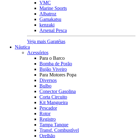
VMC
Marine Sports
Albatroz
Gamakatsu
kenzaki
Arsenal Pesca
Veja mais Garatéias
Náutica
Acessórios
Para o Barco
Bomba de Porão
Bujão Viveiro
Para Motores Popa
Diversos
Bulbo
Conector Gasolina
Corta Circuito
Kit Mangueira
Pescador
Rotor
Registro
Tampa Tanque
Transf. Combustível
Orelhão