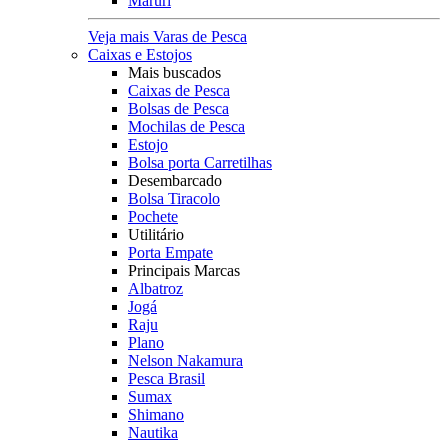
Maruri
Veja mais Varas de Pesca
Caixas e Estojos
Mais buscados
Caixas de Pesca
Bolsas de Pesca
Mochilas de Pesca
Estojo
Bolsa porta Carretilhas
Desembarcado
Bolsa Tiracolo
Pochete
Utilitário
Porta Empate
Principais Marcas
Albatroz
Jogá
Raju
Plano
Nelson Nakamura
Pesca Brasil
Sumax
Shimano
Nautika