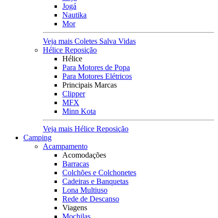
Jogá
Nautika
Mor
Veja mais Coletes Salva Vidas
Hélice Reposição
Hélice
Para Motores de Popa
Para Motores Elétricos
Principais Marcas
Clipper
MFX
Minn Kota
Veja mais Hélice Reposição
Camping
Acampamento
Acomodações
Barracas
Colchões e Colchonetes
Cadeiras e Banquetas
Lona Multiuso
Rede de Descanso
Viagens
Mochilas