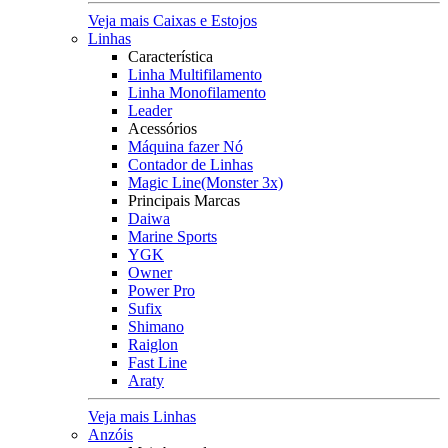
Veja mais Caixas e Estojos
Linhas
Característica
Linha Multifilamento
Linha Monofilamento
Leader
Acessórios
Máquina fazer Nó
Contador de Linhas
Magic Line(Monster 3x)
Principais Marcas
Daiwa
Marine Sports
YGK
Owner
Power Pro
Sufix
Shimano
Raiglon
Fast Line
Araty
Veja mais Linhas
Anzóis