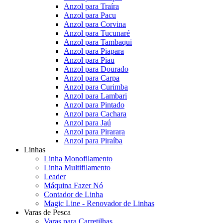
Anzol para Traíra
Anzol para Pacu
Anzol para Corvina
Anzol para Tucunaré
Anzol para Tambaqui
Anzol para Piapara
Anzol para Piau
Anzol para Dourado
Anzol para Carpa
Anzol para Curimba
Anzol para Lambari
Anzol para Pintado
Anzol para Cachara
Anzol para Jaú
Anzol para Pirarara
Anzol para Piraíba
Linhas
Linha Monofilamento
Linha Multifilamento
Leader
Máquina Fazer Nó
Contador de Linha
Magic Line - Renovador de Linhas
Varas de Pesca
Varas para Carretilhas