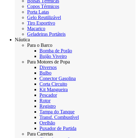
Bolsas Térmicas
Copos Térmicos
Porta Latas
Gelo Reutilizável
Tiro Esportivo
Maçarico
Geladeiras Portáteis
Náutica
Para o Barco
Bomba de Porão
Bujão Viveiro
Para Motores de Popa
Diversos
Bulbo
Conector Gasolina
Corta Circuito
Kit Mangueira
Pescador
Rotor
Registro
Tampa do Tanque
Transf. Combustível
Orelhão
Puxador de Partida
Para Carretas