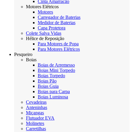
Cinta Amarração
Motores Elétricos
Motores
Carregador de Baterias
Medidor de Baterias
Capa Protetora
Colete Salva Vidas
Hélice de Reposição
Para Motores de Popa
Para Motores Elétricos
Pesqueiro
Boias
Boias de Arremesso
Boias Mini Torpedo
Boias Torpedo
Boias Pão
Boias Guia
Boias para Carpa
Boias Luminosa
Cevadeiras
Anteninhas
Miçangas
Flutuador EVA
Molinetes
Carretilhas