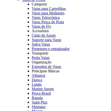
Categoria
Varas para Carretilhas
Varas para Molinetes
Varas Telescópica
Varas Pesca de Praia
Varas de Fly
Acessórios
Cinto de Apoio
Suporte para Varas
Salva Varas
Protetores e organizador
Transporte
Porta Varas
Organização
Expositor de Varas
Principais Marcas
Albatroz
Daiwa
Lumis
Marine Sports
Pesca Brasil
Rapala
Saint Plus
Shimano