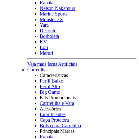
Rapala
Nelson Nakamura
Marine Sports
Monster 3X
Yara
Deconto
Borboleta
KV
Lori
Maruri
Veja mais Iscas Artificiais
Carretilhas
Características
Perfil Baixo
Perfil Alto
Big Game
Kits Promocionais
Carrretilha e Vara
Acessórios
Lubrificantes
Capa Protetora
Bolsa para Carretilha
Principais Marcas
Rapala