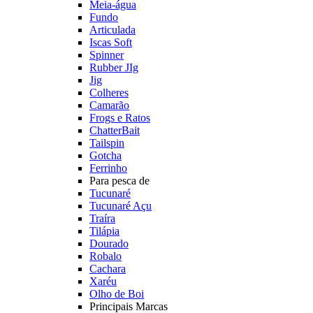
Meia-água
Fundo
Articulada
Iscas Soft
Spinner
Rubber JIg
Jig
Colheres
Camarão
Frogs e Ratos
ChatterBait
Tailspin
Gotcha
Ferrinho
Para pesca de
Tucunaré
Tucunaré Açu
Traíra
Tilápia
Dourado
Robalo
Cachara
Xaréu
Olho de Boi
Principais Marcas