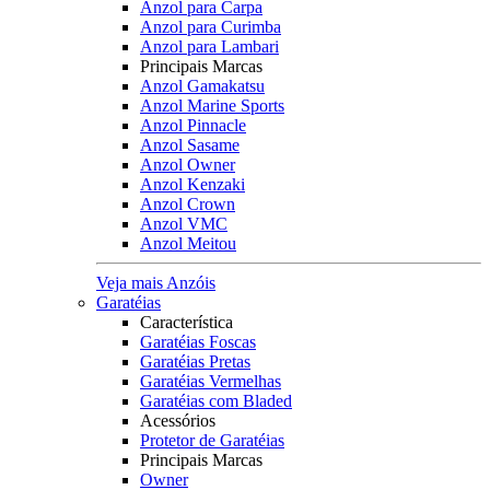
Anzol para Carpa
Anzol para Curimba
Anzol para Lambari
Principais Marcas
Anzol Gamakatsu
Anzol Marine Sports
Anzol Pinnacle
Anzol Sasame
Anzol Owner
Anzol Kenzaki
Anzol Crown
Anzol VMC
Anzol Meitou
Veja mais Anzóis
Garatéias
Característica
Garatéias Foscas
Garatéias Pretas
Garatéias Vermelhas
Garatéias com Bladed
Acessórios
Protetor de Garatéias
Principais Marcas
Owner