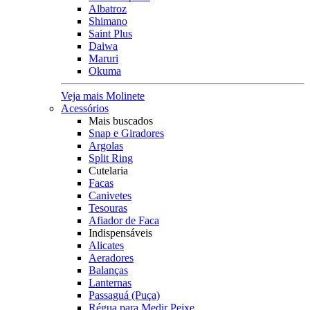
Albatroz
Shimano
Saint Plus
Daiwa
Maruri
Okuma
Veja mais Molinete
Acessórios
Mais buscados
Snap e Giradores
Argolas
Split Ring
Cutelaria
Facas
Canivetes
Tesouras
Afiador de Faca
Indispensáveis
Alicates
Aeradores
Balanças
Lanternas
Passaguá (Puça)
Régua para Medir Peixe