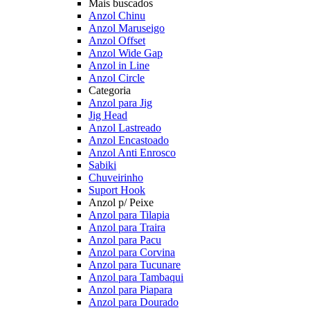
Mais buscados
Anzol Chinu
Anzol Maruseigo
Anzol Offset
Anzol Wide Gap
Anzol in Line
Anzol Circle
Categoria
Anzol para Jig
Jig Head
Anzol Lastreado
Anzol Encastoado
Anzol Anti Enrosco
Sabiki
Chuveirinho
Suport Hook
Anzol p/ Peixe
Anzol para Tilapia
Anzol para Traira
Anzol para Pacu
Anzol para Corvina
Anzol para Tucunare
Anzol para Tambaqui
Anzol para Piapara
Anzol para Dourado