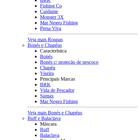
BRK
Fishing Co
Cardume
Monster 3X
Mar Negro Fishing
Presa Viva
Veja mais Roupas
Bonés e Chapéus
Característica
Bonés
Bonés c/ proteção de pescoço
Chapéu
Viseira
Principais Marcas
BRK
Vida de Pescador
Sumax
Mar Negro Fishing
Veja mais Bonés e Chapéus
Buff e Balaclava
Máscara
Buff
Balaclava