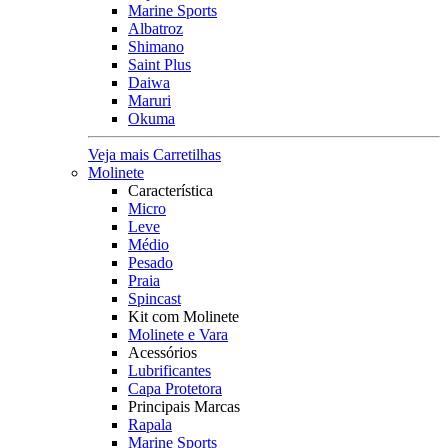
Marine Sports
Albatroz
Shimano
Saint Plus
Daiwa
Maruri
Okuma
Veja mais Carretilhas
Molinete
Característica
Micro
Leve
Médio
Pesado
Praia
Spincast
Kit com Molinete
Molinete e Vara
Acessórios
Lubrificantes
Capa Protetora
Principais Marcas
Rapala
Marine Sports