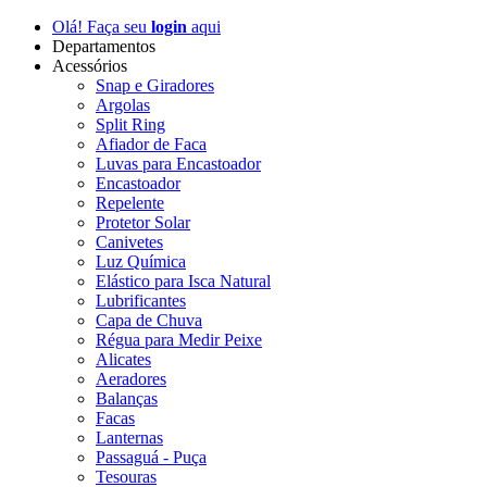
Olá! Faça seu
login
aqui
Departamentos
Acessórios
Snap e Giradores
Argolas
Split Ring
Afiador de Faca
Luvas para Encastoador
Encastoador
Repelente
Protetor Solar
Canivetes
Luz Química
Elástico para Isca Natural
Lubrificantes
Capa de Chuva
Régua para Medir Peixe
Alicates
Aeradores
Balanças
Facas
Lanternas
Passaguá - Puça
Tesouras