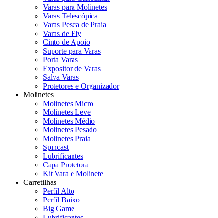
Varas para Molinetes
Varas Telescópica
Varas Pesca de Praia
Varas de Fly
Cinto de Apoio
Suporte para Varas
Porta Varas
Expositor de Varas
Salva Varas
Protetores e Organizador
Molinetes
Molinetes Micro
Molinetes Leve
Molinetes Médio
Molinetes Pesado
Molinetes Praia
Spincast
Lubrificantes
Capa Protetora
Kit Vara e Molinete
Carretilhas
Perfil Alto
Perfil Baixo
Big Game
Lubrificantes