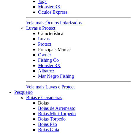
Jogá
Monster 3X
Óculos Express
Veja mais Óculos Polarizados
Luvas e Protect
Característica
Luvas
Protect
Principais Marcas
Owner
Fishing Co
Monster 3X
Albatroz
Mar Negro Fishing
Veja mais Luvas e Protect
Pesqueiro
Boias e Cevadeiras
Boias
Boias de Arremesso
Boias Mini Torpedo
Boias Torpedo
Boias Pão
Boias Guia