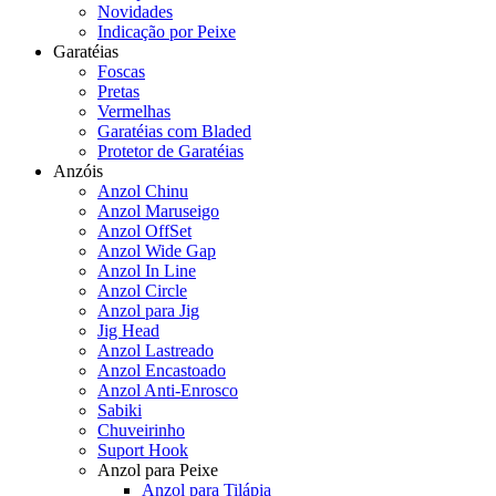
Novidades
Indicação por Peixe
Garatéias
Foscas
Pretas
Vermelhas
Garatéias com Bladed
Protetor de Garatéias
Anzóis
Anzol Chinu
Anzol Maruseigo
Anzol OffSet
Anzol Wide Gap
Anzol In Line
Anzol Circle
Anzol para Jig
Jig Head
Anzol Lastreado
Anzol Encastoado
Anzol Anti-Enrosco
Sabiki
Chuveirinho
Suport Hook
Anzol para Peixe
Anzol para Tilápia