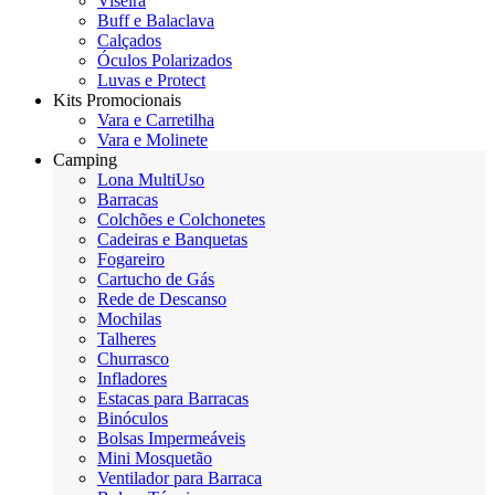
Viseira
Buff e Balaclava
Calçados
Óculos Polarizados
Luvas e Protect
Kits Promocionais
Vara e Carretilha
Vara e Molinete
Camping
Lona MultiUso
Barracas
Colchões e Colchonetes
Cadeiras e Banquetas
Fogareiro
Cartucho de Gás
Rede de Descanso
Mochilas
Talheres
Churrasco
Infladores
Estacas para Barracas
Binóculos
Bolsas Impermeáveis
Mini Mosquetão
Ventilador para Barraca