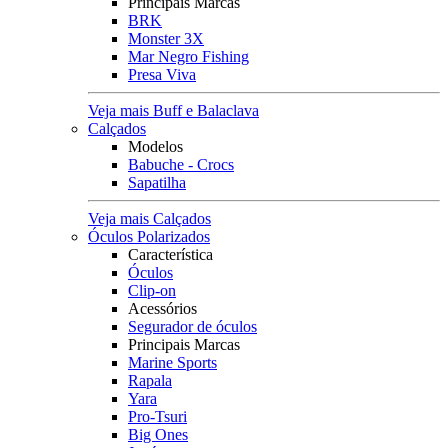
Principais Marcas
BRK
Monster 3X
Mar Negro Fishing
Presa Viva
Veja mais Buff e Balaclava
Calçados
Modelos
Babuche - Crocs
Sapatilha
Veja mais Calçados
Óculos Polarizados
Característica
Óculos
Clip-on
Acessórios
Segurador de óculos
Principais Marcas
Marine Sports
Rapala
Yara
Pro-Tsuri
Big Ones