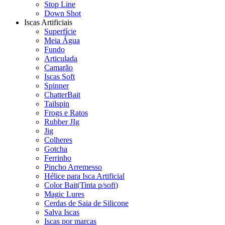
Stop Line
Down Shot
Iscas Artificiais
Superfície
Meia Água
Fundo
Articulada
Camarão
Iscas Soft
Spinner
ChatterBait
Tailspin
Frogs e Ratos
Rubber JIg
Jig
Colheres
Gotcha
Ferrinho
Pincho Arremesso
Hélice para Isca Artificial
Color Bait(Tinta p/soft)
Magic Lures
Cerdas de Saia de Silicone
Salva Iscas
Iscas por marcas