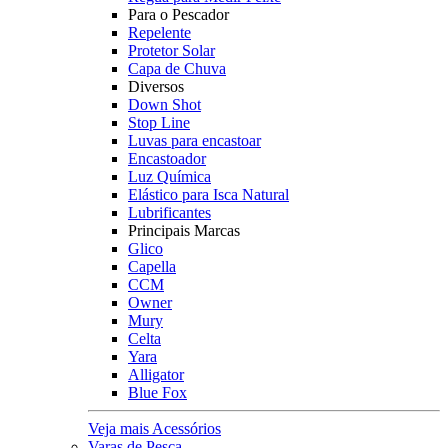
Para o Pescador
Repelente
Protetor Solar
Capa de Chuva
Diversos
Down Shot
Stop Line
Luvas para encastoar
Encastoador
Luz Química
Elástico para Isca Natural
Lubrificantes
Principais Marcas
Glico
Capella
CCM
Owner
Mury
Celta
Yara
Alligator
Blue Fox
Veja mais Acessórios
Varas de Pesca