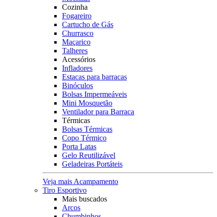
Cozinha
Fogareiro
Cartucho de Gás
Churrasco
Maçarico
Talheres
Acessórios
Infladores
Estacas para barracas
Binóculos
Bolsas Impermeáveis
Mini Mosquetão
Ventilador para Barraca
Térmicas
Bolsas Térmicas
Copo Térmico
Porta Latas
Gelo Reutilizável
Geladeiras Portáteis
Veja mais Acampamento
Tiro Esportivo
Mais buscados
Arcos
Chumbinhos