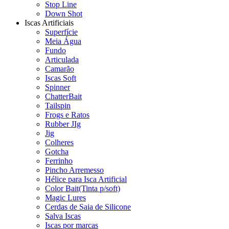
Stop Line
Down Shot
Iscas Artificiais
Superfície
Meia Água
Fundo
Articulada
Camarão
Iscas Soft
Spinner
ChatterBait
Tailspin
Frogs e Ratos
Rubber JIg
Jig
Colheres
Gotcha
Ferrinho
Pincho Arremesso
Hélice para Isca Artificial
Color Bait(Tinta p/soft)
Magic Lures
Cerdas de Saia de Silicone
Salva Iscas
Iscas por marcas