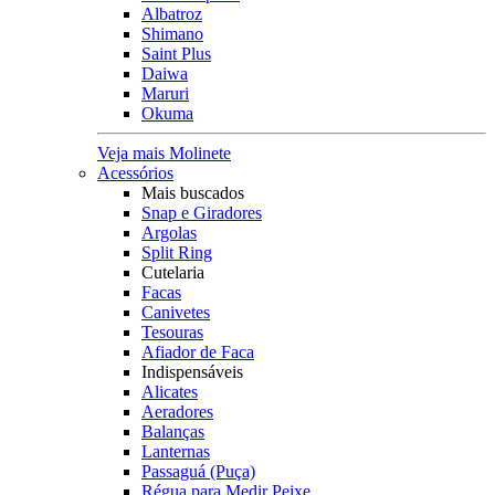
Albatroz
Shimano
Saint Plus
Daiwa
Maruri
Okuma
Veja mais Molinete
Acessórios
Mais buscados
Snap e Giradores
Argolas
Split Ring
Cutelaria
Facas
Canivetes
Tesouras
Afiador de Faca
Indispensáveis
Alicates
Aeradores
Balanças
Lanternas
Passaguá (Puça)
Régua para Medir Peixe