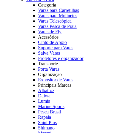
Categoria
Varas para Carretilhas
Varas para Molinetes
Varas Telescópica
Varas Pesca de Praia
Varas de Fly
Acessórios
Cinto de Apoio
Suporte para Varas
Salva Varas
Protetores e organizador
Transporte
Porta Varas
Organização
Expositor de Varas
Principais Marcas
Albatroz
Daiwa
Lumis
Marine Sports
Pesca Brasil
Rapala
Saint Plus
Shimano