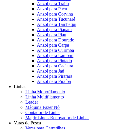
Anzol para Traíra
Anzol para Pacu
Anzol para Corvina
Anzol para Tucunaré
Anzol para Tambaqui
Anzol para Piapara
Anzol para Piau
Anzol para Dourado
Anzol para Carpa
Anzol para Curimba
Anzol para Lambari
Anzol para Pintado
Anzol para Cachara
Anzol para Jaú
Anzol para Pirarara
Anzol para Piraíba
Linhas
Linha Monofilamento
Linha Multifilamento
Leader
Máquina Fazer Nó
Contador de Linha
Magic Line - Renovador de Linhas
Varas de Pesca
Varas para Carretilhas