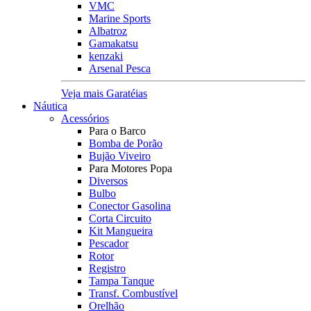
VMC
Marine Sports
Albatroz
Gamakatsu
kenzaki
Arsenal Pesca
Veja mais Garatéias
Náutica
Acessórios
Para o Barco
Bomba de Porão
Bujão Viveiro
Para Motores Popa
Diversos
Bulbo
Conector Gasolina
Corta Circuito
Kit Mangueira
Pescador
Rotor
Registro
Tampa Tanque
Transf. Combustível
Orelhão