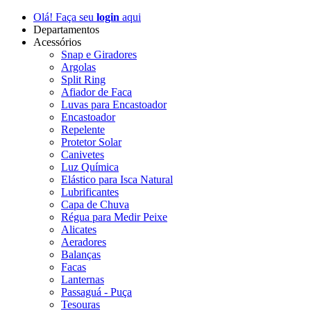
Olá! Faça seu
login
aqui
Departamentos
Acessórios
Snap e Giradores
Argolas
Split Ring
Afiador de Faca
Luvas para Encastoador
Encastoador
Repelente
Protetor Solar
Canivetes
Luz Química
Elástico para Isca Natural
Lubrificantes
Capa de Chuva
Régua para Medir Peixe
Alicates
Aeradores
Balanças
Facas
Lanternas
Passaguá - Puça
Tesouras