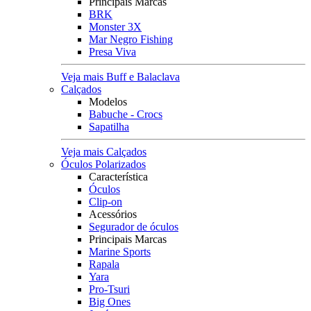
Principais Marcas
BRK
Monster 3X
Mar Negro Fishing
Presa Viva
Veja mais Buff e Balaclava
Calçados
Modelos
Babuche - Crocs
Sapatilha
Veja mais Calçados
Óculos Polarizados
Característica
Óculos
Clip-on
Acessórios
Segurador de óculos
Principais Marcas
Marine Sports
Rapala
Yara
Pro-Tsuri
Big Ones