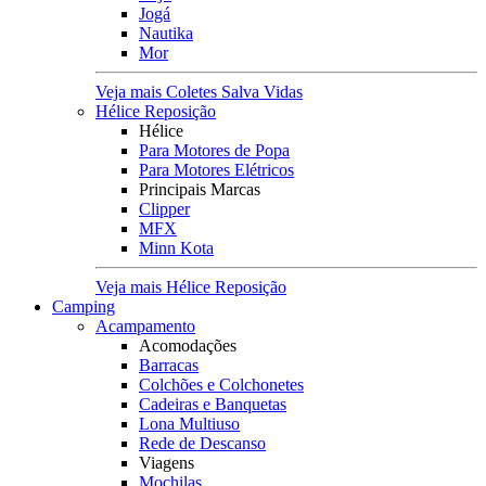
Jogá
Nautika
Mor
Veja mais Coletes Salva Vidas
Hélice Reposição
Hélice
Para Motores de Popa
Para Motores Elétricos
Principais Marcas
Clipper
MFX
Minn Kota
Veja mais Hélice Reposição
Camping
Acampamento
Acomodações
Barracas
Colchões e Colchonetes
Cadeiras e Banquetas
Lona Multiuso
Rede de Descanso
Viagens
Mochilas