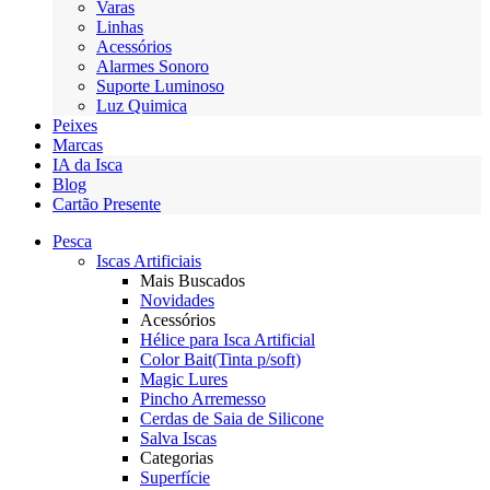
Varas
Linhas
Acessórios
Alarmes Sonoro
Suporte Luminoso
Luz Quimica
Peixes
Marcas
IA da Isca
Blog
Cartão Presente
Pesca
Iscas Artificiais
Mais Buscados
Novidades
Acessórios
Hélice para Isca Artificial
Color Bait(Tinta p/soft)
Magic Lures
Pincho Arremesso
Cerdas de Saia de Silicone
Salva Iscas
Categorias
Superfície