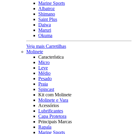
Marine Sports
Albatroz
Shimano
Saint Plus
Daiwa
Maruri
Okuma
Veja mais Carretilhas
Molinete
Característica
Micro
Leve
Médio
Pesado
Praia
Spincast
Kit com Molinete
Molinete e Vara
Acessórios
Lubrificantes
Capa Protetora
Principais Marcas
Rapala
Marine Sports