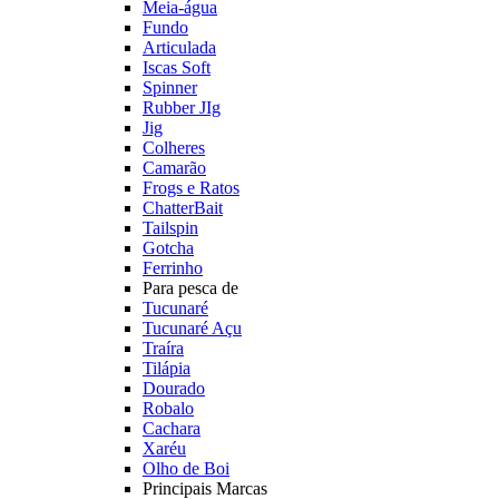
Meia-água
Fundo
Articulada
Iscas Soft
Spinner
Rubber JIg
Jig
Colheres
Camarão
Frogs e Ratos
ChatterBait
Tailspin
Gotcha
Ferrinho
Para pesca de
Tucunaré
Tucunaré Açu
Traíra
Tilápia
Dourado
Robalo
Cachara
Xaréu
Olho de Boi
Principais Marcas