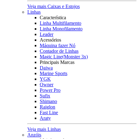
Veja mais Caixas e Estojos
Linhas
Característica
Linha Multifilamento
Linha Monofilamento
Leader
Acessórios
Máquina fazer Nó
Contador de Linhas
Magic Line(Monster 3x)
Principais Marcas
Daiwa
Marine Sports
YGK
Owner
Power Pro
Sufix
Shimano
Raiglon
Fast Line
Araty
Veja mais Linhas
Anzóis