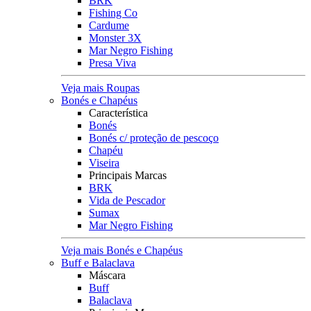
BRK
Fishing Co
Cardume
Monster 3X
Mar Negro Fishing
Presa Viva
Veja mais Roupas
Bonés e Chapéus
Característica
Bonés
Bonés c/ proteção de pescoço
Chapéu
Viseira
Principais Marcas
BRK
Vida de Pescador
Sumax
Mar Negro Fishing
Veja mais Bonés e Chapéus
Buff e Balaclava
Máscara
Buff
Balaclava