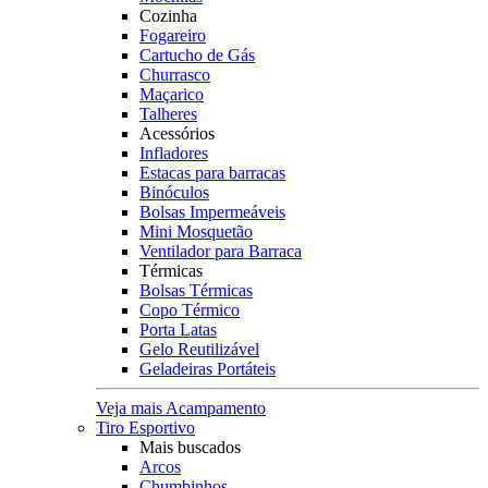
Cozinha
Fogareiro
Cartucho de Gás
Churrasco
Maçarico
Talheres
Acessórios
Infladores
Estacas para barracas
Binóculos
Bolsas Impermeáveis
Mini Mosquetão
Ventilador para Barraca
Térmicas
Bolsas Térmicas
Copo Térmico
Porta Latas
Gelo Reutilizável
Geladeiras Portáteis
Veja mais Acampamento
Tiro Esportivo
Mais buscados
Arcos
Chumbinhos