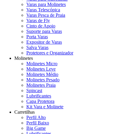
Varas para Molinetes
Varas Telescópica
Varas Pesca de Praia
Varas de Fly
Cinto de Apoio
Suporte para Varas
Porta Varas
Expositor de Varas
Salva Varas
Protetores e Organizador
Molinetes
Molinetes Micro
Molinetes Leve
Molinetes Médio
Molinetes Pesado
Molinetes Praia
Spincast
Lubrificantes
Capa Protetora
Kit Vara e Molinete
Carretilhas
Perfil Alto
Perfil Baixo
Big Game
Lubrificantes