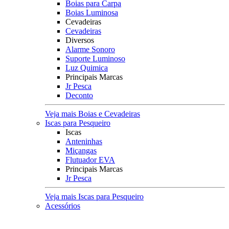
Boias para Carpa
Boias Luminosa
Cevadeiras
Cevadeiras
Diversos
Alarme Sonoro
Suporte Luminoso
Luz Quimica
Principais Marcas
Jr Pesca
Deconto
Veja mais Boias e Cevadeiras
Iscas para Pesqueiro
Iscas
Anteninhas
Miçangas
Flutuador EVA
Principais Marcas
Jr Pesca
Veja mais Iscas para Pesqueiro
Acessórios
Categoria
Anzóis