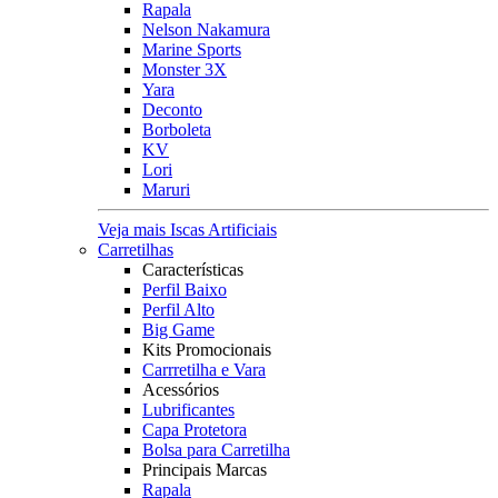
Rapala
Nelson Nakamura
Marine Sports
Monster 3X
Yara
Deconto
Borboleta
KV
Lori
Maruri
Veja mais Iscas Artificiais
Carretilhas
Características
Perfil Baixo
Perfil Alto
Big Game
Kits Promocionais
Carrretilha e Vara
Acessórios
Lubrificantes
Capa Protetora
Bolsa para Carretilha
Principais Marcas
Rapala