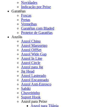
Novidades
Indicação por Peixe
Garatéias
Foscas
Pretas
Vermelhas
Garatéias com Bladed
Protetor de Garatéias
Anzóis
Anzol Chinu
Anzol Maruseigo
Anzol OffSet
Anzol Wide Gap
Anzol In Line
Anzol Circle
Anzol para Jig
Jig Head
Anzol Lastreado
Anzol Encastoado
Anzol Anti-Enrosco
Sabiki
Chuveirinho
Suport Hook
Anzol para Peixe
Anzol para Tilápia