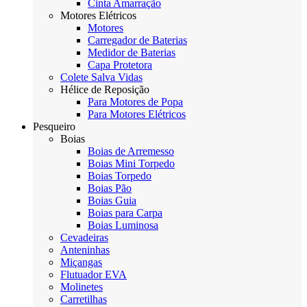
Cinta Amarração
Motores Elétricos
Motores
Carregador de Baterias
Medidor de Baterias
Capa Protetora
Colete Salva Vidas
Hélice de Reposição
Para Motores de Popa
Para Motores Elétricos
Pesqueiro
Boias
Boias de Arremesso
Boias Mini Torpedo
Boias Torpedo
Boias Pão
Boias Guia
Boias para Carpa
Boias Luminosa
Cevadeiras
Anteninhas
Miçangas
Flutuador EVA
Molinetes
Carretilhas