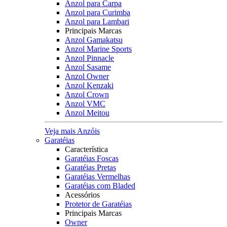
Anzol para Carpa
Anzol para Curimba
Anzol para Lambari
Principais Marcas
Anzol Gamakatsu
Anzol Marine Sports
Anzol Pinnacle
Anzol Sasame
Anzol Owner
Anzol Kenzaki
Anzol Crown
Anzol VMC
Anzol Meitou
Veja mais Anzóis
Garatéias
Característica
Garatéias Foscas
Garatéias Pretas
Garatéias Vermelhas
Garatéias com Bladed
Acessórios
Protetor de Garatéias
Principais Marcas
Owner