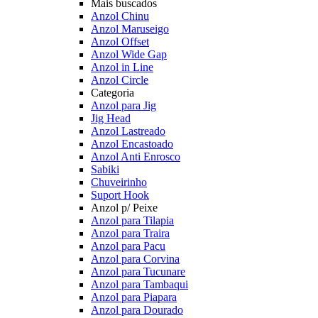
Mais buscados
Anzol Chinu
Anzol Maruseigo
Anzol Offset
Anzol Wide Gap
Anzol in Line
Anzol Circle
Categoria
Anzol para Jig
Jig Head
Anzol Lastreado
Anzol Encastoado
Anzol Anti Enrosco
Sabiki
Chuveirinho
Suport Hook
Anzol p/ Peixe
Anzol para Tilapia
Anzol para Traira
Anzol para Pacu
Anzol para Corvina
Anzol para Tucunare
Anzol para Tambaqui
Anzol para Piapara
Anzol para Dourado