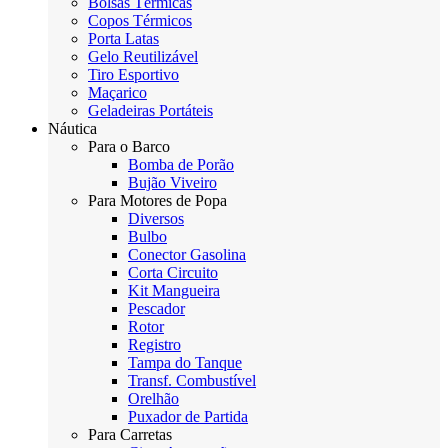
Bolsas Térmicas
Copos Térmicos
Porta Latas
Gelo Reutilizável
Tiro Esportivo
Maçarico
Geladeiras Portáteis
Náutica
Para o Barco
Bomba de Porão
Bujão Viveiro
Para Motores de Popa
Diversos
Bulbo
Conector Gasolina
Corta Circuito
Kit Mangueira
Pescador
Rotor
Registro
Tampa do Tanque
Transf. Combustível
Orelhão
Puxador de Partida
Para Carretas