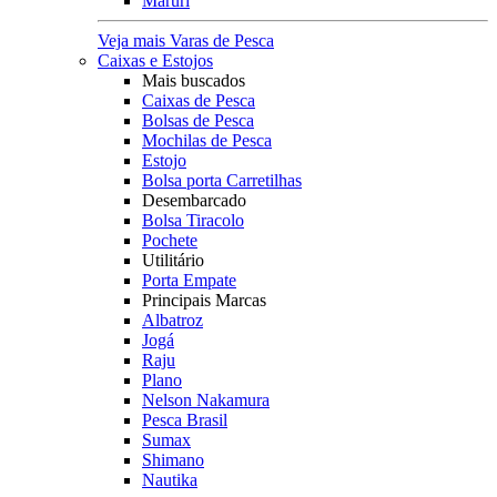
Maruri
Veja mais Varas de Pesca
Caixas e Estojos
Mais buscados
Caixas de Pesca
Bolsas de Pesca
Mochilas de Pesca
Estojo
Bolsa porta Carretilhas
Desembarcado
Bolsa Tiracolo
Pochete
Utilitário
Porta Empate
Principais Marcas
Albatroz
Jogá
Raju
Plano
Nelson Nakamura
Pesca Brasil
Sumax
Shimano
Nautika