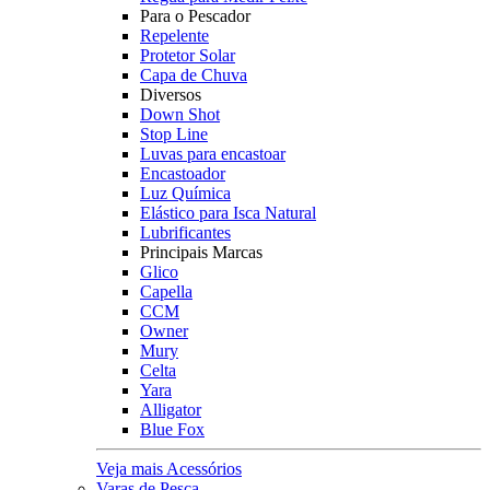
Para o Pescador
Repelente
Protetor Solar
Capa de Chuva
Diversos
Down Shot
Stop Line
Luvas para encastoar
Encastoador
Luz Química
Elástico para Isca Natural
Lubrificantes
Principais Marcas
Glico
Capella
CCM
Owner
Mury
Celta
Yara
Alligator
Blue Fox
Veja mais Acessórios
Varas de Pesca