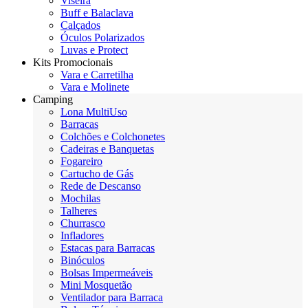
Viseira
Buff e Balaclava
Calçados
Óculos Polarizados
Luvas e Protect
Kits Promocionais
Vara e Carretilha
Vara e Molinete
Camping
Lona MultiUso
Barracas
Colchões e Colchonetes
Cadeiras e Banquetas
Fogareiro
Cartucho de Gás
Rede de Descanso
Mochilas
Talheres
Churrasco
Infladores
Estacas para Barracas
Binóculos
Bolsas Impermeáveis
Mini Mosquetão
Ventilador para Barraca