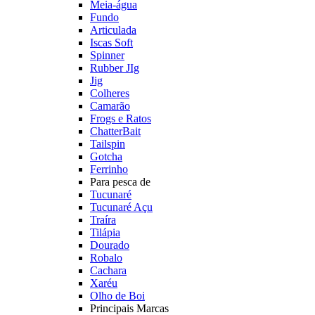
Meia-água
Fundo
Articulada
Iscas Soft
Spinner
Rubber JIg
Jig
Colheres
Camarão
Frogs e Ratos
ChatterBait
Tailspin
Gotcha
Ferrinho
Para pesca de
Tucunaré
Tucunaré Açu
Traíra
Tilápia
Dourado
Robalo
Cachara
Xaréu
Olho de Boi
Principais Marcas