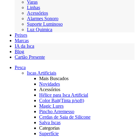
Varas
Linhas
Acessórios
Alarmes Sonoro
Suporte Luminoso
Luz Quimica
Peixes
Marcas
IA da Isca
Blog
Cartão Presente
Pesca
Iscas Artificiais
Mais Buscados
Novidades
Acessórios
Hélice para Isca Artificial
Color Bait(Tinta p/soft)
Magic Lures
Pincho Arremesso
Cerdas de Saia de Silicone
Salva Iscas
Categorias
Superfície