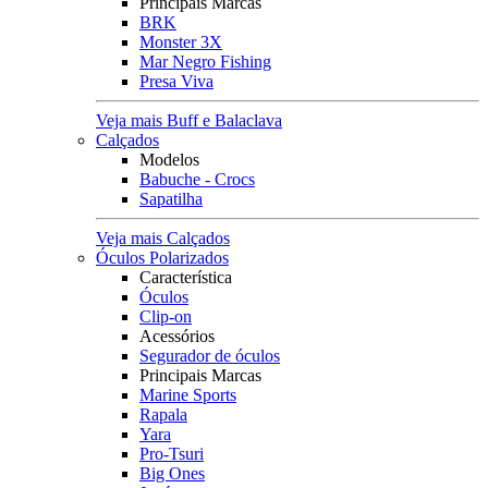
Principais Marcas
BRK
Monster 3X
Mar Negro Fishing
Presa Viva
Veja mais Buff e Balaclava
Calçados
Modelos
Babuche - Crocs
Sapatilha
Veja mais Calçados
Óculos Polarizados
Característica
Óculos
Clip-on
Acessórios
Segurador de óculos
Principais Marcas
Marine Sports
Rapala
Yara
Pro-Tsuri
Big Ones