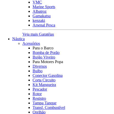
VMC
Marine Sports
Albatroz
Gamakatsu
kenzaki
Arsenal Pesca
Veja mais Garatéias
Náutica
Acessórios
Para o Barco
Bomba de Porão
Bujão Viveiro
Para Motores Popa
Diversos
Bulbo
Conector Gasolina
Corta Circuito
Kit Mangueira
Pescador
Rotor
Registro
Tampa Tanque
Transf. Combustível
Orelhão