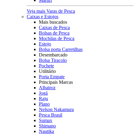
Maruri
Veja mais Varas de Pesca
Caixas e Estojos
Mais buscados
Caixas de Pesca
Bolsas de Pesca
Mochilas de Pesca
Estojo
Bolsa porta Carretilhas
Desembarcado
Bolsa Tiracolo
Pochete
Utilitário
Porta Empate
Principais Marcas
Albatroz
Jogá
Raju
Plano
Nelson Nakamura
Pesca Brasil
Sumax
Shimano
Nautika