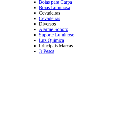
Boias para Carpa
Boias Luminosa
Cevadeiras
Cevadeiras
Diversos
Alarme Sonoro
Suporte Luminoso
Luz Quimica
Principais Marcas
Jr Pesca
Deconto
Veja mais Boias e Cevadeiras
Iscas para Pesqueiro
Iscas
Anteninhas
Miçangas
Flutuador EVA
Principais Marcas
Jr Pesca
Veja mais Iscas para Pesqueiro
Acessórios
Categoria
Anzóis