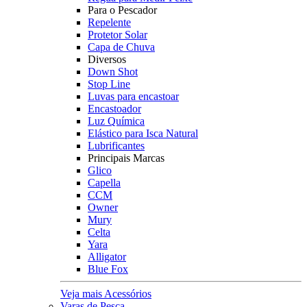
Para o Pescador
Repelente
Protetor Solar
Capa de Chuva
Diversos
Down Shot
Stop Line
Luvas para encastoar
Encastoador
Luz Química
Elástico para Isca Natural
Lubrificantes
Principais Marcas
Glico
Capella
CCM
Owner
Mury
Celta
Yara
Alligator
Blue Fox
Veja mais Acessórios
Varas de Pesca