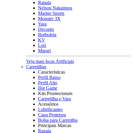
Rapala
Nelson Nakamura
Marine Sports
Monster 3X
Yara
Deconto
Borboleta
KV
Lori
Maruri
Veja mais Iscas Artificiais
Carretilhas
Características
Perfil Baixo
Perfil Alto
Big Game
Kits Promocionais
Carrretilha e Vara
Acessórios
Lubrificantes
Capa Protetora
Bolsa para Carretilha
Principais Marcas
Rapala