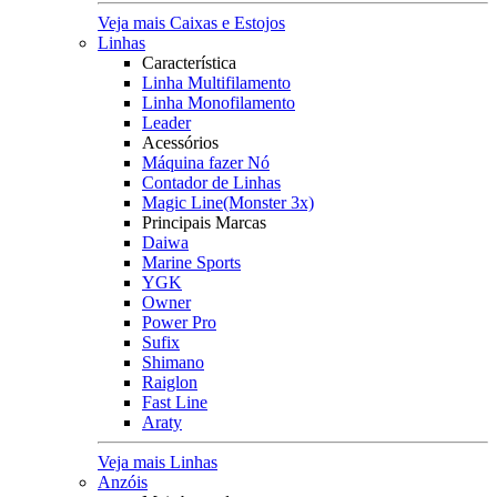
Veja mais Caixas e Estojos
Linhas
Característica
Linha Multifilamento
Linha Monofilamento
Leader
Acessórios
Máquina fazer Nó
Contador de Linhas
Magic Line(Monster 3x)
Principais Marcas
Daiwa
Marine Sports
YGK
Owner
Power Pro
Sufix
Shimano
Raiglon
Fast Line
Araty
Veja mais Linhas
Anzóis