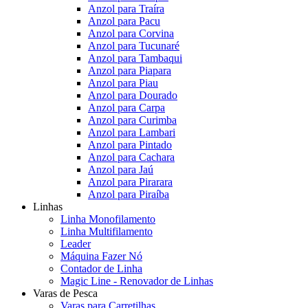
Anzol para Traíra
Anzol para Pacu
Anzol para Corvina
Anzol para Tucunaré
Anzol para Tambaqui
Anzol para Piapara
Anzol para Piau
Anzol para Dourado
Anzol para Carpa
Anzol para Curimba
Anzol para Lambari
Anzol para Pintado
Anzol para Cachara
Anzol para Jaú
Anzol para Pirarara
Anzol para Piraíba
Linhas
Linha Monofilamento
Linha Multifilamento
Leader
Máquina Fazer Nó
Contador de Linha
Magic Line - Renovador de Linhas
Varas de Pesca
Varas para Carretilhas