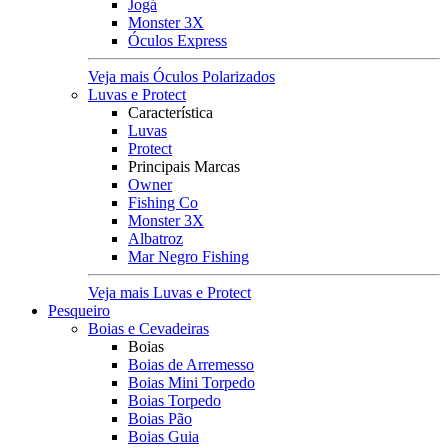
Jogá
Monster 3X
Óculos Express
Veja mais Óculos Polarizados
Luvas e Protect
Característica
Luvas
Protect
Principais Marcas
Owner
Fishing Co
Monster 3X
Albatroz
Mar Negro Fishing
Veja mais Luvas e Protect
Pesqueiro
Boias e Cevadeiras
Boias
Boias de Arremesso
Boias Mini Torpedo
Boias Torpedo
Boias Pão
Boias Guia