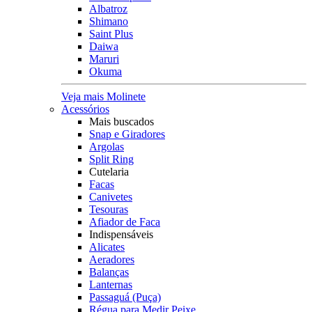
Albatroz
Shimano
Saint Plus
Daiwa
Maruri
Okuma
Veja mais Molinete
Acessórios
Mais buscados
Snap e Giradores
Argolas
Split Ring
Cutelaria
Facas
Canivetes
Tesouras
Afiador de Faca
Indispensáveis
Alicates
Aeradores
Balanças
Lanternas
Passaguá (Puça)
Régua para Medir Peixe