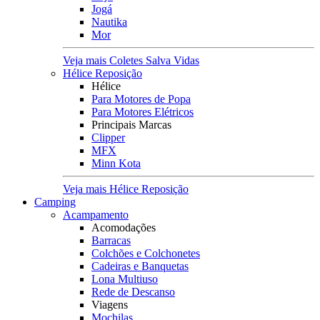
Jogá
Nautika
Mor
Veja mais Coletes Salva Vidas
Hélice Reposição
Hélice
Para Motores de Popa
Para Motores Elétricos
Principais Marcas
Clipper
MFX
Minn Kota
Veja mais Hélice Reposição
Camping
Acampamento
Acomodações
Barracas
Colchões e Colchonetes
Cadeiras e Banquetas
Lona Multiuso
Rede de Descanso
Viagens
Mochilas