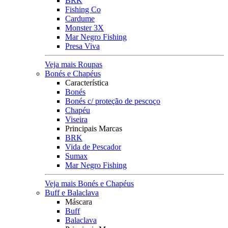
BRK
Fishing Co
Cardume
Monster 3X
Mar Negro Fishing
Presa Viva
Veja mais Roupas
Bonés e Chapéus
Característica
Bonés
Bonés c/ proteção de pescoço
Chapéu
Viseira
Principais Marcas
BRK
Vida de Pescador
Sumax
Mar Negro Fishing
Veja mais Bonés e Chapéus
Buff e Balaclava
Máscara
Buff
Balaclava