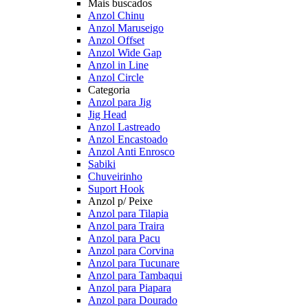
Mais buscados
Anzol Chinu
Anzol Maruseigo
Anzol Offset
Anzol Wide Gap
Anzol in Line
Anzol Circle
Categoria
Anzol para Jig
Jig Head
Anzol Lastreado
Anzol Encastoado
Anzol Anti Enrosco
Sabiki
Chuveirinho
Suport Hook
Anzol p/ Peixe
Anzol para Tilapia
Anzol para Traira
Anzol para Pacu
Anzol para Corvina
Anzol para Tucunare
Anzol para Tambaqui
Anzol para Piapara
Anzol para Dourado