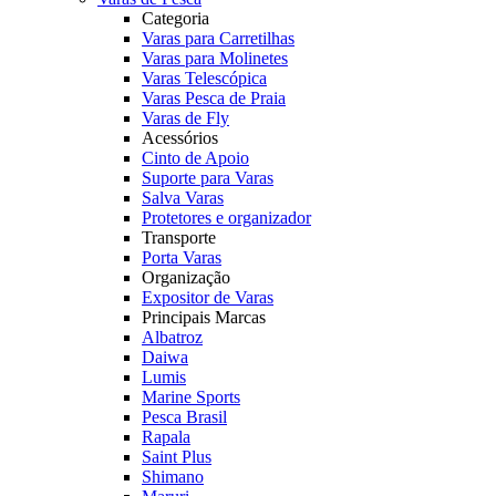
Categoria
Varas para Carretilhas
Varas para Molinetes
Varas Telescópica
Varas Pesca de Praia
Varas de Fly
Acessórios
Cinto de Apoio
Suporte para Varas
Salva Varas
Protetores e organizador
Transporte
Porta Varas
Organização
Expositor de Varas
Principais Marcas
Albatroz
Daiwa
Lumis
Marine Sports
Pesca Brasil
Rapala
Saint Plus
Shimano