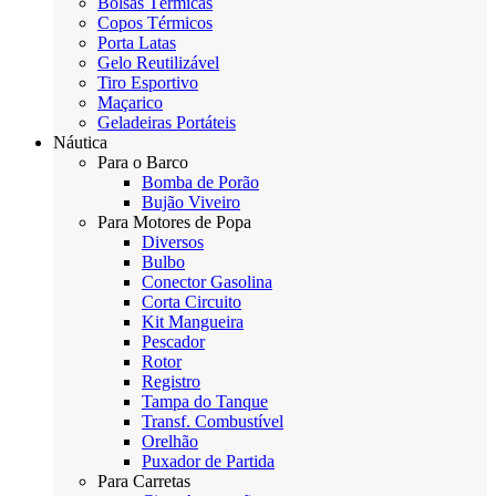
Bolsas Térmicas
Copos Térmicos
Porta Latas
Gelo Reutilizável
Tiro Esportivo
Maçarico
Geladeiras Portáteis
Náutica
Para o Barco
Bomba de Porão
Bujão Viveiro
Para Motores de Popa
Diversos
Bulbo
Conector Gasolina
Corta Circuito
Kit Mangueira
Pescador
Rotor
Registro
Tampa do Tanque
Transf. Combustível
Orelhão
Puxador de Partida
Para Carretas