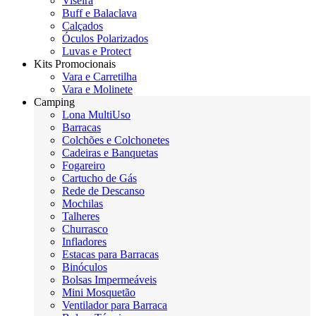
Viseira
Buff e Balaclava
Calçados
Óculos Polarizados
Luvas e Protect
Kits Promocionais
Vara e Carretilha
Vara e Molinete
Camping
Lona MultiUso
Barracas
Colchões e Colchonetes
Cadeiras e Banquetas
Fogareiro
Cartucho de Gás
Rede de Descanso
Mochilas
Talheres
Churrasco
Infladores
Estacas para Barracas
Binóculos
Bolsas Impermeáveis
Mini Mosquetão
Ventilador para Barraca