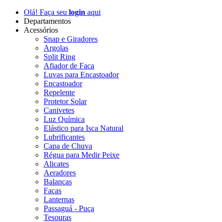
Olá! Faça seu
login
aqui
Departamentos
Acessórios
Snap e Giradores
Argolas
Split Ring
Afiador de Faca
Luvas para Encastoador
Encastoador
Repelente
Protetor Solar
Canivetes
Luz Química
Elástico para Isca Natural
Lubrificantes
Capa de Chuva
Régua para Medir Peixe
Alicates
Aeradores
Balanças
Facas
Lanternas
Passaguá - Puça
Tesouras