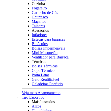
Cozinha
Fogareiro
Cartucho de Gás
Churrasco
Maçarico
Talheres
Acessórios
Infladores
Estacas para barracas
Binóculos
Bolsas Impermeáveis
Mini Mosquetão
Ventilador para Barraca
Térmicas
Bolsas Térmicas
Copo Térmico
Porta Latas
Gelo Reutilizável
Geladeiras Portáteis
Veja mais Acampamento
Tiro Esportivo
Mais buscados
Arcos
Chumbinhos