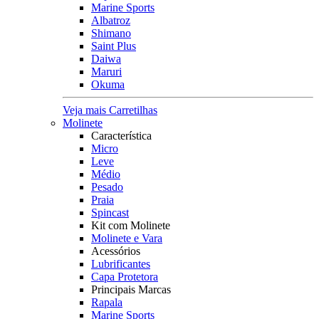
Marine Sports
Albatroz
Shimano
Saint Plus
Daiwa
Maruri
Okuma
Veja mais Carretilhas
Molinete
Característica
Micro
Leve
Médio
Pesado
Praia
Spincast
Kit com Molinete
Molinete e Vara
Acessórios
Lubrificantes
Capa Protetora
Principais Marcas
Rapala
Marine Sports