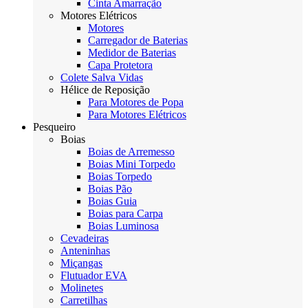
Cinta Amarração
Motores Elétricos
Motores
Carregador de Baterias
Medidor de Baterias
Capa Protetora
Colete Salva Vidas
Hélice de Reposição
Para Motores de Popa
Para Motores Elétricos
Pesqueiro
Boias
Boias de Arremesso
Boias Mini Torpedo
Boias Torpedo
Boias Pão
Boias Guia
Boias para Carpa
Boias Luminosa
Cevadeiras
Anteninhas
Miçangas
Flutuador EVA
Molinetes
Carretilhas