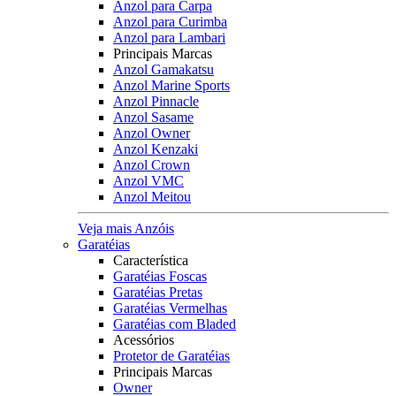
Anzol para Carpa
Anzol para Curimba
Anzol para Lambari
Principais Marcas
Anzol Gamakatsu
Anzol Marine Sports
Anzol Pinnacle
Anzol Sasame
Anzol Owner
Anzol Kenzaki
Anzol Crown
Anzol VMC
Anzol Meitou
Veja mais Anzóis
Garatéias
Característica
Garatéias Foscas
Garatéias Pretas
Garatéias Vermelhas
Garatéias com Bladed
Acessórios
Protetor de Garatéias
Principais Marcas
Owner