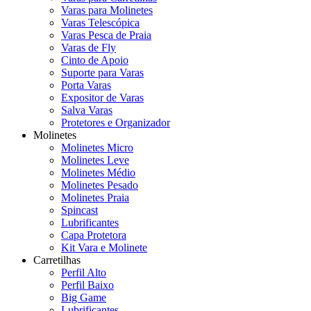
Varas para Molinetes
Varas Telescópica
Varas Pesca de Praia
Varas de Fly
Cinto de Apoio
Suporte para Varas
Porta Varas
Expositor de Varas
Salva Varas
Protetores e Organizador
Molinetes
Molinetes Micro
Molinetes Leve
Molinetes Médio
Molinetes Pesado
Molinetes Praia
Spincast
Lubrificantes
Capa Protetora
Kit Vara e Molinete
Carretilhas
Perfil Alto
Perfil Baixo
Big Game
Lubrificantes