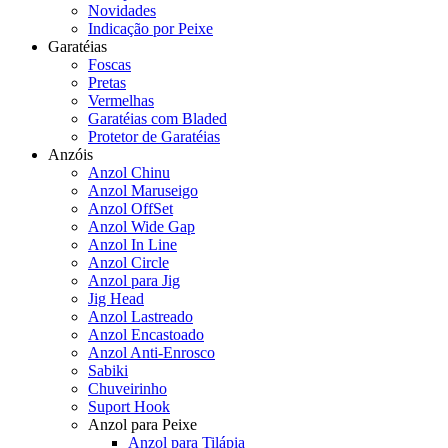
Novidades
Indicação por Peixe
Garatéias
Foscas
Pretas
Vermelhas
Garatéias com Bladed
Protetor de Garatéias
Anzóis
Anzol Chinu
Anzol Maruseigo
Anzol OffSet
Anzol Wide Gap
Anzol In Line
Anzol Circle
Anzol para Jig
Jig Head
Anzol Lastreado
Anzol Encastoado
Anzol Anti-Enrosco
Sabiki
Chuveirinho
Suport Hook
Anzol para Peixe
Anzol para Tilápia