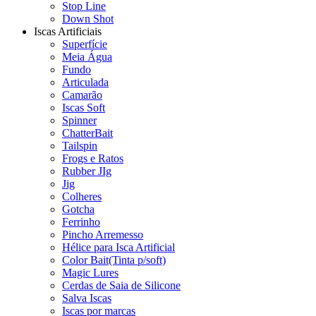
Stop Line
Down Shot
Iscas Artificiais
Superfície
Meia Água
Fundo
Articulada
Camarão
Iscas Soft
Spinner
ChatterBait
Tailspin
Frogs e Ratos
Rubber JIg
Jig
Colheres
Gotcha
Ferrinho
Pincho Arremesso
Hélice para Isca Artificial
Color Bait(Tinta p/soft)
Magic Lures
Cerdas de Saia de Silicone
Salva Iscas
Iscas por marcas