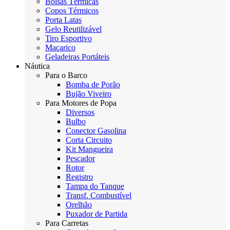
Bolsas Térmicas
Copos Térmicos
Porta Latas
Gelo Reutilizável
Tiro Esportivo
Maçarico
Geladeiras Portáteis
Náutica
Para o Barco
Bomba de Porão
Bujão Viveiro
Para Motores de Popa
Diversos
Bulbo
Conector Gasolina
Corta Circuito
Kit Mangueira
Pescador
Rotor
Registro
Tampa do Tanque
Transf. Combustível
Orelhão
Puxador de Partida
Para Carretas