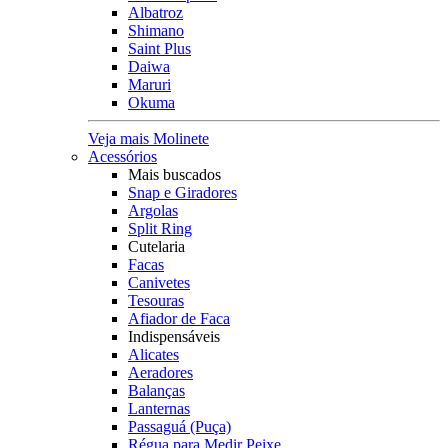
Albatroz
Shimano
Saint Plus
Daiwa
Maruri
Okuma
Veja mais Molinete
Acessórios
Mais buscados
Snap e Giradores
Argolas
Split Ring
Cutelaria
Facas
Canivetes
Tesouras
Afiador de Faca
Indispensáveis
Alicates
Aeradores
Balanças
Lanternas
Passaguá (Puça)
Régua para Medir Peixe