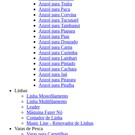
Anzol para Traíra
Anzol para Pacu
Anzol para Corvina
Anzol para Tucunaré
Anzol para Tambaqui
Anzol para Piapara
Anzol para Piau
Anzol para Dourado
Anzol para Carpa
Anzol para Curimba
Anzol para Lambari
Anzol para Pintado
Anzol para Cachara
Anzol para Jaú
Anzol para Pirarara
Anzol para Piraíba
Linhas
Linha Monofilamento
Linha Multifilamento
Leader
Máquina Fazer Nó
Contador de Linha
Magic Line - Renovador de Linhas
Varas de Pesca
Varas para Carretilhas