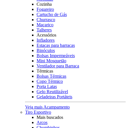
Cozinha
Fogareiro
Cartucho de Gás
Churrasco
Maçarico
Talheres
Acessórios
Infladores
Estacas para barracas
Binóculos
Bolsas Impermeáveis
Mini Mosquetão
Ventilador para Barraca
Térmicas
Bolsas Térmicas
Copo Térmico
Porta Latas
Gelo Reutilizável
Geladeiras Portáteis
Veja mais Acampamento
Tiro Esportivo
Mais buscados
Arcos
Chumbinhos