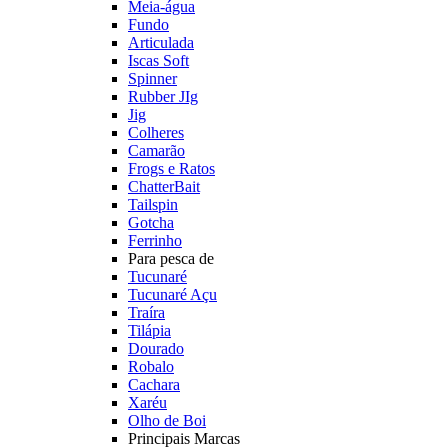
Meia-água
Fundo
Articulada
Iscas Soft
Spinner
Rubber JIg
Jig
Colheres
Camarão
Frogs e Ratos
ChatterBait
Tailspin
Gotcha
Ferrinho
Para pesca de
Tucunaré
Tucunaré Açu
Traíra
Tilápia
Dourado
Robalo
Cachara
Xaréu
Olho de Boi
Principais Marcas