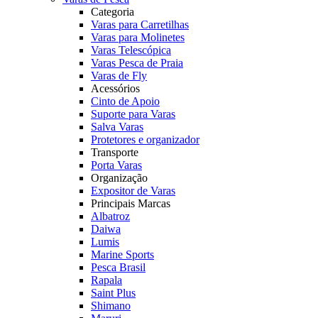
Categoria
Varas para Carretilhas
Varas para Molinetes
Varas Telescópica
Varas Pesca de Praia
Varas de Fly
Acessórios
Cinto de Apoio
Suporte para Varas
Salva Varas
Protetores e organizador
Transporte
Porta Varas
Organização
Expositor de Varas
Principais Marcas
Albatroz
Daiwa
Lumis
Marine Sports
Pesca Brasil
Rapala
Saint Plus
Shimano