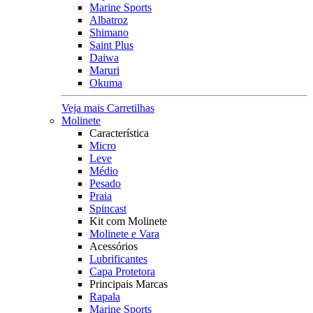
Marine Sports
Albatroz
Shimano
Saint Plus
Daiwa
Maruri
Okuma
Veja mais Carretilhas
Molinete
Característica
Micro
Leve
Médio
Pesado
Praia
Spincast
Kit com Molinete
Molinete e Vara
Acessórios
Lubrificantes
Capa Protetora
Principais Marcas
Rapala
Marine Sports