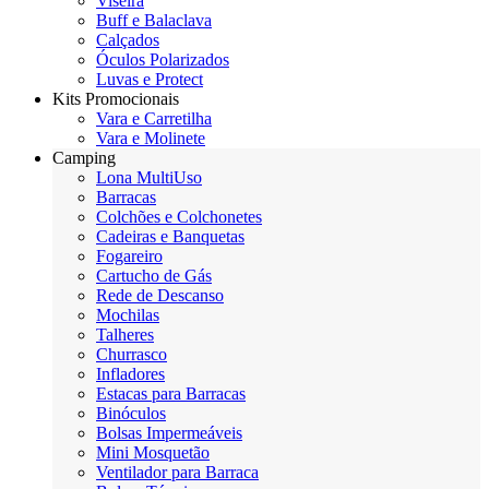
Viseira
Buff e Balaclava
Calçados
Óculos Polarizados
Luvas e Protect
Kits Promocionais
Vara e Carretilha
Vara e Molinete
Camping
Lona MultiUso
Barracas
Colchões e Colchonetes
Cadeiras e Banquetas
Fogareiro
Cartucho de Gás
Rede de Descanso
Mochilas
Talheres
Churrasco
Infladores
Estacas para Barracas
Binóculos
Bolsas Impermeáveis
Mini Mosquetão
Ventilador para Barraca