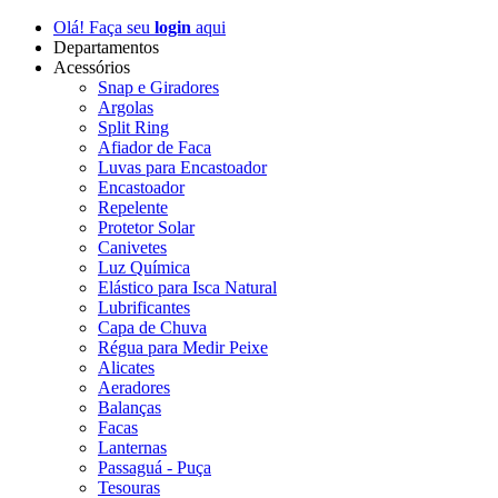
Olá! Faça seu
login
aqui
Departamentos
Acessórios
Snap e Giradores
Argolas
Split Ring
Afiador de Faca
Luvas para Encastoador
Encastoador
Repelente
Protetor Solar
Canivetes
Luz Química
Elástico para Isca Natural
Lubrificantes
Capa de Chuva
Régua para Medir Peixe
Alicates
Aeradores
Balanças
Facas
Lanternas
Passaguá - Puça
Tesouras