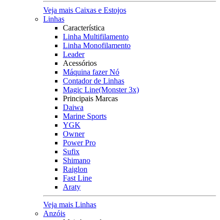
Veja mais Caixas e Estojos
Linhas
Característica
Linha Multifilamento
Linha Monofilamento
Leader
Acessórios
Máquina fazer Nó
Contador de Linhas
Magic Line(Monster 3x)
Principais Marcas
Daiwa
Marine Sports
YGK
Owner
Power Pro
Sufix
Shimano
Raiglon
Fast Line
Araty
Veja mais Linhas
Anzóis