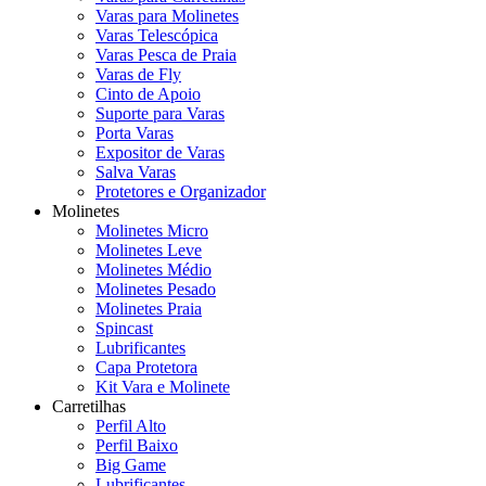
Varas para Molinetes
Varas Telescópica
Varas Pesca de Praia
Varas de Fly
Cinto de Apoio
Suporte para Varas
Porta Varas
Expositor de Varas
Salva Varas
Protetores e Organizador
Molinetes
Molinetes Micro
Molinetes Leve
Molinetes Médio
Molinetes Pesado
Molinetes Praia
Spincast
Lubrificantes
Capa Protetora
Kit Vara e Molinete
Carretilhas
Perfil Alto
Perfil Baixo
Big Game
Lubrificantes