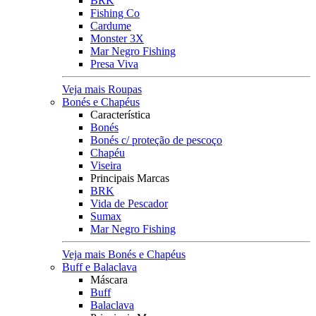
BRK
Fishing Co
Cardume
Monster 3X
Mar Negro Fishing
Presa Viva
Veja mais Roupas
Bonés e Chapéus
Característica
Bonés
Bonés c/ proteção de pescoço
Chapéu
Viseira
Principais Marcas
BRK
Vida de Pescador
Sumax
Mar Negro Fishing
Veja mais Bonés e Chapéus
Buff e Balaclava
Máscara
Buff
Balaclava