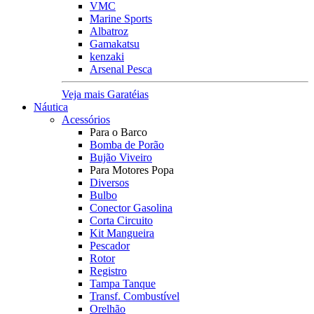
VMC
Marine Sports
Albatroz
Gamakatsu
kenzaki
Arsenal Pesca
Veja mais Garatéias
Náutica
Acessórios
Para o Barco
Bomba de Porão
Bujão Viveiro
Para Motores Popa
Diversos
Bulbo
Conector Gasolina
Corta Circuito
Kit Mangueira
Pescador
Rotor
Registro
Tampa Tanque
Transf. Combustível
Orelhão