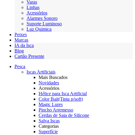
Varas
Linhas
Acessórios
Alarmes Sonoro
Suporte Luminoso
Luz Quimica
Peixes
Marcas
IA da Isca
Blog
Cartão Presente
Pesca
Iscas Artificiais
Mais Buscados
Novidades
Acessórios
Hélice para Isca Artificial
Color Bait(Tinta p/soft)
Magic Lures
Pincho Arremesso
Cerdas de Saia de Silicone
Salva Iscas
Categorias
Superfície