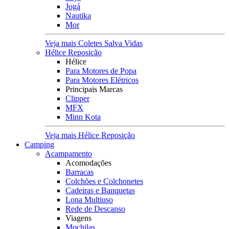
Jogá
Nautika
Mor
Veja mais Coletes Salva Vidas
Hélice Reposição
Hélice
Para Motores de Popa
Para Motores Elétricos
Principais Marcas
Clipper
MFX
Minn Kota
Veja mais Hélice Reposição
Camping
Acampamento
Acomodações
Barracas
Colchões e Colchonetes
Cadeiras e Banquetas
Lona Multiuso
Rede de Descanso
Viagens
Mochilas