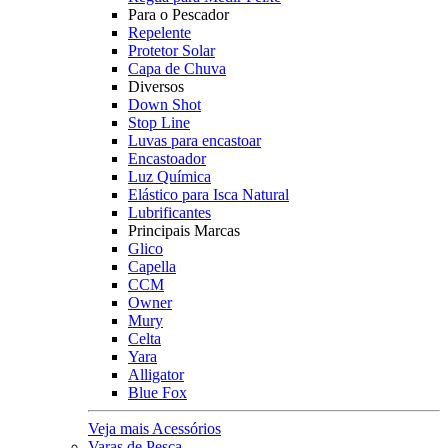
Para o Pescador
Repelente
Protetor Solar
Capa de Chuva
Diversos
Down Shot
Stop Line
Luvas para encastoar
Encastoador
Luz Química
Elástico para Isca Natural
Lubrificantes
Principais Marcas
Glico
Capella
CCM
Owner
Mury
Celta
Yara
Alligator
Blue Fox
Veja mais Acessórios
Varas de Pesca