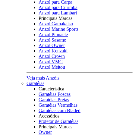
Anzol para Carpa
Anzol para Curimba
Anzol para Lambari
Principais Marcas
Anzol Gamakatsu
Anzol Marine Sports
Anzol Pinnacle
Anzol Sasame
Anzol Owner
Anzol Kenzaki
Anzol Crown
Anzol VMC
Anzol Meitou
Veja mais Anzóis
Garatéias
Característica
Garatéias Foscas
Garatéias Pretas
Garatéias Vermelhas
Garatéias com Bladed
Acessórios
Protetor de Garatéias
Principais Marcas
Owner