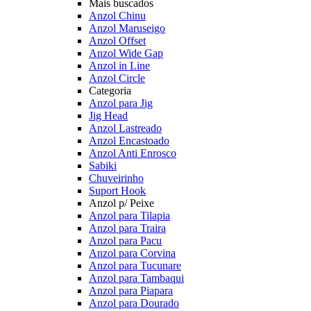
Mais buscados
Anzol Chinu
Anzol Maruseigo
Anzol Offset
Anzol Wide Gap
Anzol in Line
Anzol Circle
Categoria
Anzol para Jig
Jig Head
Anzol Lastreado
Anzol Encastoado
Anzol Anti Enrosco
Sabiki
Chuveirinho
Suport Hook
Anzol p/ Peixe
Anzol para Tilapia
Anzol para Traira
Anzol para Pacu
Anzol para Corvina
Anzol para Tucunare
Anzol para Tambaqui
Anzol para Piapara
Anzol para Dourado