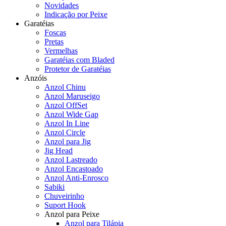
Novidades
Indicação por Peixe
Garatéias
Foscas
Pretas
Vermelhas
Garatéias com Bladed
Protetor de Garatéias
Anzóis
Anzol Chinu
Anzol Maruseigo
Anzol OffSet
Anzol Wide Gap
Anzol In Line
Anzol Circle
Anzol para Jig
Jig Head
Anzol Lastreado
Anzol Encastoado
Anzol Anti-Enrosco
Sabiki
Chuveirinho
Suport Hook
Anzol para Peixe
Anzol para Tilápia