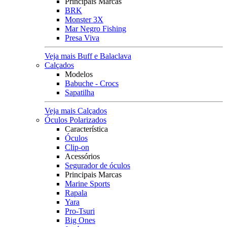
Principais Marcas
BRK
Monster 3X
Mar Negro Fishing
Presa Viva
Veja mais Buff e Balaclava
Calçados
Modelos
Babuche - Crocs
Sapatilha
Veja mais Calçados
Óculos Polarizados
Característica
Óculos
Clip-on
Acessórios
Segurador de óculos
Principais Marcas
Marine Sports
Rapala
Yara
Pro-Tsuri
Big Ones