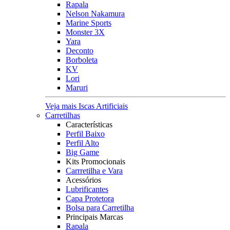
Rapala
Nelson Nakamura
Marine Sports
Monster 3X
Yara
Deconto
Borboleta
KV
Lori
Maruri
Veja mais Iscas Artificiais
Carretilhas
Características
Perfil Baixo
Perfil Alto
Big Game
Kits Promocionais
Carrretilha e Vara
Acessórios
Lubrificantes
Capa Protetora
Bolsa para Carretilha
Principais Marcas
Rapala