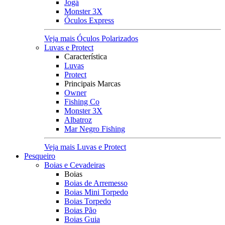
Jogá
Monster 3X
Óculos Express
Veja mais Óculos Polarizados
Luvas e Protect
Característica
Luvas
Protect
Principais Marcas
Owner
Fishing Co
Monster 3X
Albatroz
Mar Negro Fishing
Veja mais Luvas e Protect
Pesqueiro
Boias e Cevadeiras
Boias
Boias de Arremesso
Boias Mini Torpedo
Boias Torpedo
Boias Pão
Boias Guia