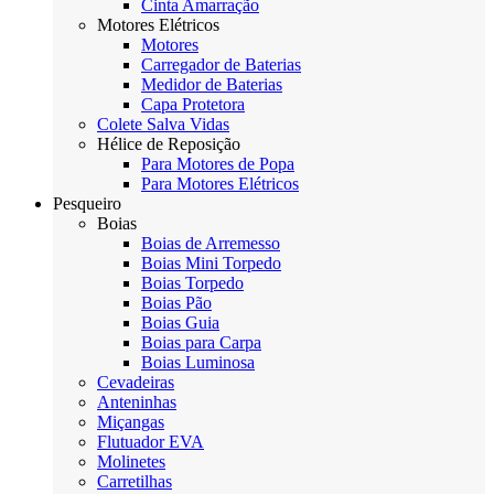
Cinta Amarração
Motores Elétricos
Motores
Carregador de Baterias
Medidor de Baterias
Capa Protetora
Colete Salva Vidas
Hélice de Reposição
Para Motores de Popa
Para Motores Elétricos
Pesqueiro
Boias
Boias de Arremesso
Boias Mini Torpedo
Boias Torpedo
Boias Pão
Boias Guia
Boias para Carpa
Boias Luminosa
Cevadeiras
Anteninhas
Miçangas
Flutuador EVA
Molinetes
Carretilhas