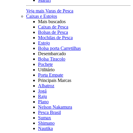
Maruri
Veja mais Varas de Pesca
Caixas e Estojos
Mais buscados
Caixas de Pesca
Bolsas de Pesca
Mochilas de Pesca
Estojo
Bolsa porta Carretilhas
Desembarcado
Bolsa Tiracolo
Pochete
Utilitário
Porta Empate
Principais Marcas
Albatroz
Jogá
Raju
Plano
Nelson Nakamura
Pesca Brasil
Sumax
Shimano
Nautika