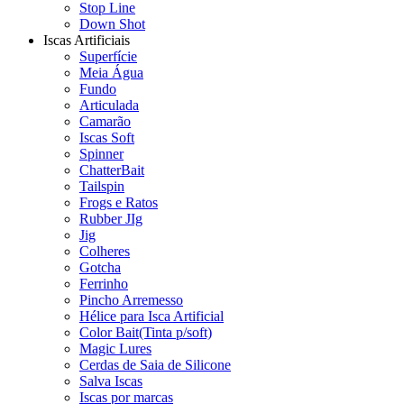
Stop Line
Down Shot
Iscas Artificiais
Superfície
Meia Água
Fundo
Articulada
Camarão
Iscas Soft
Spinner
ChatterBait
Tailspin
Frogs e Ratos
Rubber JIg
Jig
Colheres
Gotcha
Ferrinho
Pincho Arremesso
Hélice para Isca Artificial
Color Bait(Tinta p/soft)
Magic Lures
Cerdas de Saia de Silicone
Salva Iscas
Iscas por marcas