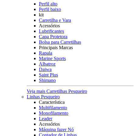
Perfil alto
Perfil baixo
kit
Carretilha e Vara
Acessórios
Lubrificantes
Capa Protetora
Bolsa para Carretilhas
Principais Marcas
Rapala
Marine Sports
Albatroz
Daiwa
Saint Plus
Shimano
Veja mais Carretilhas Pesqueiro
Linhas Pesqueiro
Característica
Multifilamento
Monofilamento
Leader
Acessórios
Máquina fazer Nó
Contador de Linhas