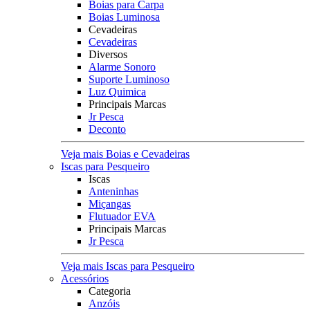
Boias para Carpa
Boias Luminosa
Cevadeiras
Cevadeiras
Diversos
Alarme Sonoro
Suporte Luminoso
Luz Quimica
Principais Marcas
Jr Pesca
Deconto
Veja mais Boias e Cevadeiras
Iscas para Pesqueiro
Iscas
Anteninhas
Miçangas
Flutuador EVA
Principais Marcas
Jr Pesca
Veja mais Iscas para Pesqueiro
Acessórios
Categoria
Anzóis