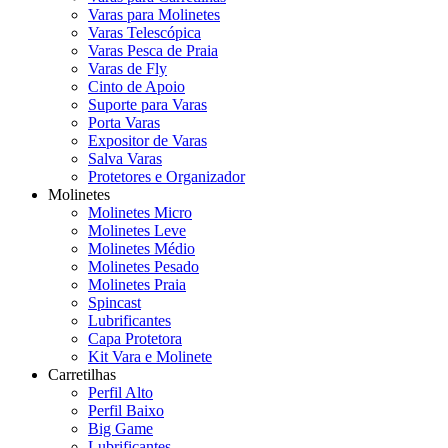
Varas para Molinetes
Varas Telescópica
Varas Pesca de Praia
Varas de Fly
Cinto de Apoio
Suporte para Varas
Porta Varas
Expositor de Varas
Salva Varas
Protetores e Organizador
Molinetes
Molinetes Micro
Molinetes Leve
Molinetes Médio
Molinetes Pesado
Molinetes Praia
Spincast
Lubrificantes
Capa Protetora
Kit Vara e Molinete
Carretilhas
Perfil Alto
Perfil Baixo
Big Game
Lubrificantes