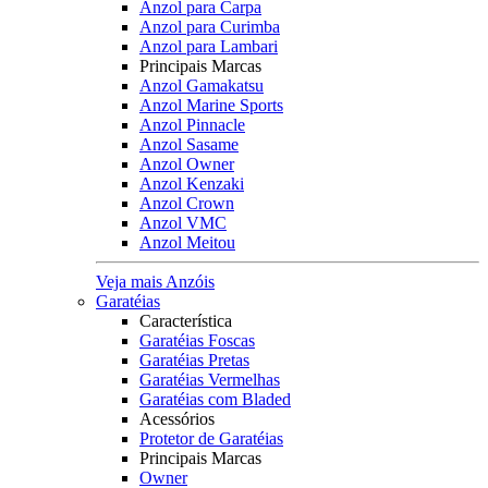
Anzol para Carpa
Anzol para Curimba
Anzol para Lambari
Principais Marcas
Anzol Gamakatsu
Anzol Marine Sports
Anzol Pinnacle
Anzol Sasame
Anzol Owner
Anzol Kenzaki
Anzol Crown
Anzol VMC
Anzol Meitou
Veja mais Anzóis
Garatéias
Característica
Garatéias Foscas
Garatéias Pretas
Garatéias Vermelhas
Garatéias com Bladed
Acessórios
Protetor de Garatéias
Principais Marcas
Owner