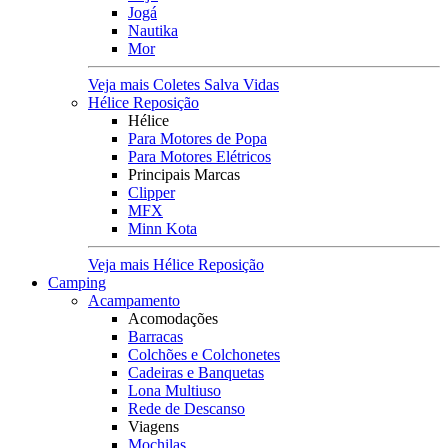
Jogá
Nautika
Mor
Veja mais Coletes Salva Vidas
Hélice Reposição
Hélice
Para Motores de Popa
Para Motores Elétricos
Principais Marcas
Clipper
MFX
Minn Kota
Veja mais Hélice Reposição
Camping
Acampamento
Acomodações
Barracas
Colchões e Colchonetes
Cadeiras e Banquetas
Lona Multiuso
Rede de Descanso
Viagens
Mochilas