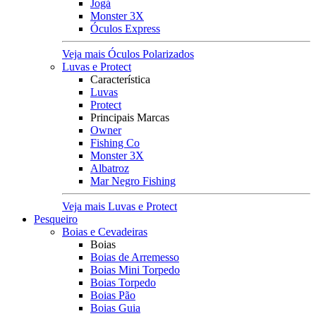
Jogá
Monster 3X
Óculos Express
Veja mais Óculos Polarizados
Luvas e Protect
Característica
Luvas
Protect
Principais Marcas
Owner
Fishing Co
Monster 3X
Albatroz
Mar Negro Fishing
Veja mais Luvas e Protect
Pesqueiro
Boias e Cevadeiras
Boias
Boias de Arremesso
Boias Mini Torpedo
Boias Torpedo
Boias Pão
Boias Guia