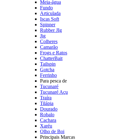
Meia-água
Fundo
Articulada
Iscas Soft
Spinner
Rubber JIg
Jig
Colheres
Camarão
Frogs e Ratos
ChatterBait
Tailspin
Gotcha
Ferrinho
Para pesca de
Tucunaré
Tucunaré Açu
Traíra
Tilápia
Dourado
Robalo
Cachara
Xaréu
Olho de Boi
Principais Marcas