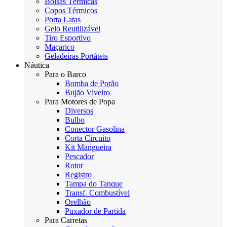
Bolsas Térmicas
Copos Térmicos
Porta Latas
Gelo Reutilizável
Tiro Esportivo
Maçarico
Geladeiras Portáteis
Náutica
Para o Barco
Bomba de Porão
Bujão Viveiro
Para Motores de Popa
Diversos
Bulbo
Conector Gasolina
Corta Circuito
Kit Mangueira
Pescador
Rotor
Registro
Tampa do Tanque
Transf. Combustível
Orelhão
Puxador de Partida
Para Carretas