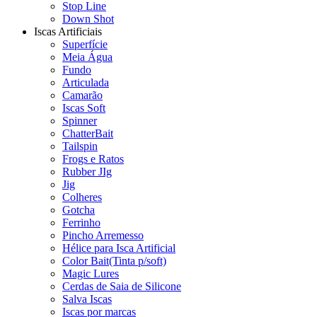
Stop Line
Down Shot
Iscas Artificiais
Superfície
Meia Água
Fundo
Articulada
Camarão
Iscas Soft
Spinner
ChatterBait
Tailspin
Frogs e Ratos
Rubber JIg
Jig
Colheres
Gotcha
Ferrinho
Pincho Arremesso
Hélice para Isca Artificial
Color Bait(Tinta p/soft)
Magic Lures
Cerdas de Saia de Silicone
Salva Iscas
Iscas por marcas