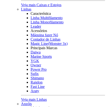
Veja mais Caixas e Estojos
Linhas
Característica
Linha Multifilamento
Linha Monofilamento
Leader
Acessórios
Máquina fazer Nó
Contador de Linhas
Magic Line(Monster 3x)
Principais Marcas
Daiwa
Marine Sports
YGK
Owner
Power Pro
Sufix
Shimano
Raiglon
Fast Line
Araty
Veja mais Linhas
Anzóis