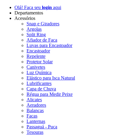
Olá! Faça seu
login
aqui
Departamentos
Acessórios
Snap e Giradores
Argolas
Split Ring
Afiador de Faca
Luvas para Encastoador
Encastoador
Repelente
Protetor Solar
Canivetes
Luz Química
Elástico para Isca Natural
Lubrificantes
Capa de Chuva
Régua para Medir Peixe
Alicates
Aeradores
Balanças
Facas
Lanternas
Passaguá - Puça
Tesouras