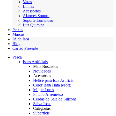
Varas
Linhas
Acessórios
Alarmes Sonoro
Suporte Luminoso
Luz Quimica
Peixes
Marcas
IA da Isca
Blog
Cartão Presente
Pesca
Iscas Artificiais
Mais Buscados
Novidades
Acessórios
Hélice para Isca Artificial
Color Bait(Tinta p/soft)
Magic Lures
Pincho Arremesso
Cerdas de Saia de Silicone
Salva Iscas
Categorias
Superfície