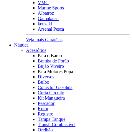
VMC
Marine Sports
Albatroz
Gamakatsu
kenzaki
Arsenal Pesca
Veja mais Garatéias
Náutica
Acessórios
Para o Barco
Bomba de Porão
Bujão Viveiro
Para Motores Popa
Diversos
Bulbo
Conector Gasolina
Corta Circuito
Kit Mangueira
Pescador
Rotor
Registro
Tampa Tanque
Transf. Combustível
Orelhão