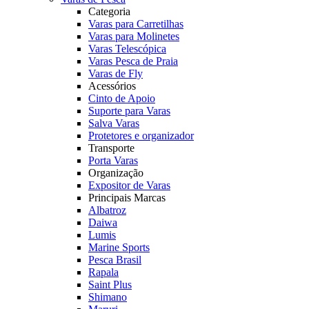
Categoria
Varas para Carretilhas
Varas para Molinetes
Varas Telescópica
Varas Pesca de Praia
Varas de Fly
Acessórios
Cinto de Apoio
Suporte para Varas
Salva Varas
Protetores e organizador
Transporte
Porta Varas
Organização
Expositor de Varas
Principais Marcas
Albatroz
Daiwa
Lumis
Marine Sports
Pesca Brasil
Rapala
Saint Plus
Shimano