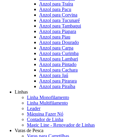
Anzol para Traíra
Anzol para Pacu
Anzol para Corvina
Anzol para Tucunaré
Anzol para Tambaqui
Anzol para Piapara
Anzol para Piau
Anzol para Dourado
Anzol para Carpa
Anzol para Curimba
Anzol para Lambari
Anzol para Pintado
Anzol para Cachara
Anzol para Jaú
Anzol para Pirarara
Anzol para Piraíba
Linhas
Linha Monofilamento
Linha Multifilamento
Leader
Máquina Fazer Nó
Contador de Linha
Magic Line - Renovador de Linhas
Varas de Pesca
Varas para Carretilhas