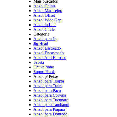
Mais buscados
Anzol Chinu
Anzol Maruseigo
Anzol Offset
Anzol Wide Gap
Anzol in Line
Anzol Circle
Categoria
Anzol para Jig
Jig Head
Anzol Lastreado
Anzol Encastoado
Anzol Anti Enrosco
Sabiki
Chuveirinho
Suport Hook
Anzol p/ Peixe
Anzol para Tilapia
Anzol para Traira
Anzol para Pacu
Anzol para Corvina
Anzol para Tucunare
Anzol para Tambaqui
Anzol para Piapara
Anzol para Dourado