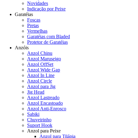
Novidades
Indicação por Peixe
Garatéias
Foscas
Pretas
Vermelhas
Garatéias com Bladed
Protetor de Garatéias
Anzóis
Anzol Chinu
Anzol Maruseigo
Anzol OffSet
Anzol Wide Gap
Anzol In Line
Anzol Circle
Anzol para Jig
Jig Head
Anzol Lastreado
Anzol Encastoado
Anzol Anti-Enrosco
Sabiki
Chuveirinho
Suport Hook
Anzol para Peixe
Anzol para Tilápia