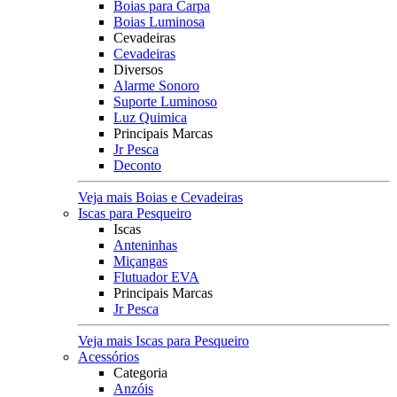
Boias para Carpa
Boias Luminosa
Cevadeiras
Cevadeiras
Diversos
Alarme Sonoro
Suporte Luminoso
Luz Quimica
Principais Marcas
Jr Pesca
Deconto
Veja mais Boias e Cevadeiras
Iscas para Pesqueiro
Iscas
Anteninhas
Miçangas
Flutuador EVA
Principais Marcas
Jr Pesca
Veja mais Iscas para Pesqueiro
Acessórios
Categoria
Anzóis