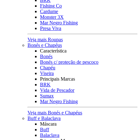
BRK
Fishing Co
Cardume
Monster 3X
Mar Negro Fishing
Presa Viva
Veja mais Roupas
Bonés e Chapéus
Característica
Bonés
Bonés c/ proteção de pescoço
Chapéu
Viseira
Principais Marcas
BRK
Vida de Pescador
Sumax
Mar Negro Fishing
Veja mais Bonés e Chapéus
Buff e Balaclava
Máscara
Buff
Balaclava