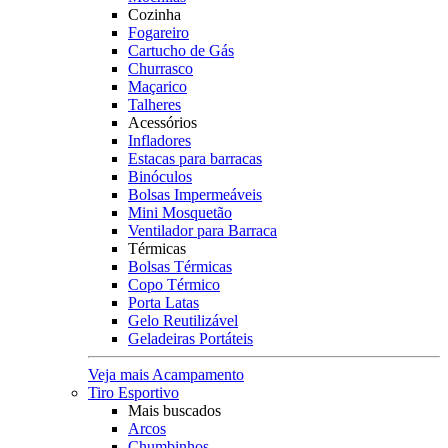
Cozinha
Fogareiro
Cartucho de Gás
Churrasco
Maçarico
Talheres
Acessórios
Infladores
Estacas para barracas
Binóculos
Bolsas Impermeáveis
Mini Mosquetão
Ventilador para Barraca
Térmicas
Bolsas Térmicas
Copo Térmico
Porta Latas
Gelo Reutilizável
Geladeiras Portáteis
Veja mais Acampamento
Tiro Esportivo
Mais buscados
Arcos
Chumbinhos