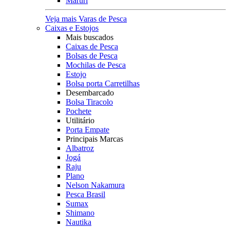
Maruri
Veja mais Varas de Pesca
Caixas e Estojos
Mais buscados
Caixas de Pesca
Bolsas de Pesca
Mochilas de Pesca
Estojo
Bolsa porta Carretilhas
Desembarcado
Bolsa Tiracolo
Pochete
Utilitário
Porta Empate
Principais Marcas
Albatroz
Jogá
Raju
Plano
Nelson Nakamura
Pesca Brasil
Sumax
Shimano
Nautika