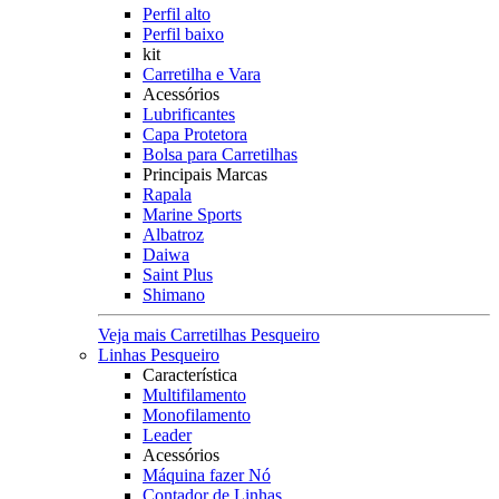
Perfil alto
Perfil baixo
kit
Carretilha e Vara
Acessórios
Lubrificantes
Capa Protetora
Bolsa para Carretilhas
Principais Marcas
Rapala
Marine Sports
Albatroz
Daiwa
Saint Plus
Shimano
Veja mais Carretilhas Pesqueiro
Linhas Pesqueiro
Característica
Multifilamento
Monofilamento
Leader
Acessórios
Máquina fazer Nó
Contador de Linhas