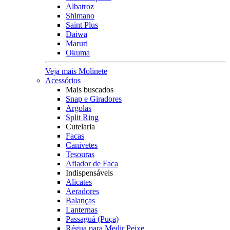
Albatroz
Shimano
Saint Plus
Daiwa
Maruri
Okuma
Veja mais Molinete
Acessórios
Mais buscados
Snap e Giradores
Argolas
Split Ring
Cutelaria
Facas
Canivetes
Tesouras
Afiador de Faca
Indispensáveis
Alicates
Aeradores
Balanças
Lanternas
Passaguá (Puça)
Régua para Medir Peixe