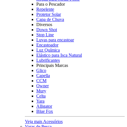
Para o Pescador
Repelente
Protetor Solar
Capa de Chuva
Diversos
Down Shot
Stop Line
Luvas para encastoar
Encastoador
Luz Química
Elástico para Isca Natural
Lubrificantes
Principais Marcas
Glico
Capella
CCM
Owner
Mury
Celta
Yara
Alligator
Blue Fox
Veja mais Acessórios
Varas de Pesca