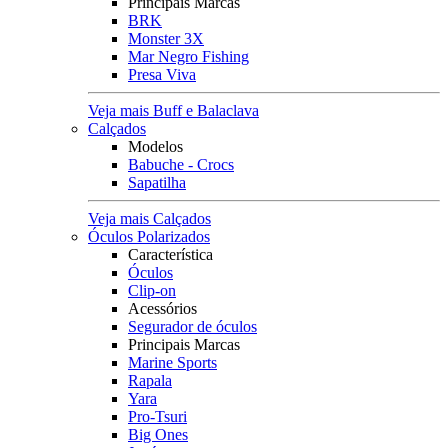
Principais Marcas
BRK
Monster 3X
Mar Negro Fishing
Presa Viva
Veja mais Buff e Balaclava
Calçados
Modelos
Babuche - Crocs
Sapatilha
Veja mais Calçados
Óculos Polarizados
Característica
Óculos
Clip-on
Acessórios
Segurador de óculos
Principais Marcas
Marine Sports
Rapala
Yara
Pro-Tsuri
Big Ones