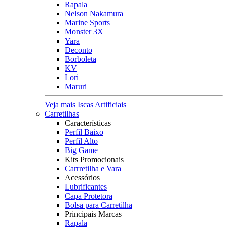
Rapala
Nelson Nakamura
Marine Sports
Monster 3X
Yara
Deconto
Borboleta
KV
Lori
Maruri
Veja mais Iscas Artificiais
Carretilhas
Características
Perfil Baixo
Perfil Alto
Big Game
Kits Promocionais
Carrretilha e Vara
Acessórios
Lubrificantes
Capa Protetora
Bolsa para Carretilha
Principais Marcas
Rapala