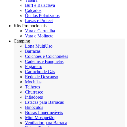
Viseira
Buff e Balaclava
Calçados
Óculos Polarizados
Luvas e Protect
Kits Promocionais
Vara e Carretilha
Vara e Molinete
Camping
Lona MultiUso
Barracas
Colchões e Colchonetes
Cadeiras e Banquetas
Fogareiro
Cartucho de Gás
Rede de Descanso
Mochilas
Talheres
Churrasco
Infladores
Estacas para Barracas
Binóculos
Bolsas Impermeáveis
Mini Mosquetão
Ventilador para Barraca