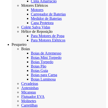
Cinta Amarração
Motores Elétricos
Motores
Carregador de Baterias
Medidor de Baterias
Capa Protetora
Colete Salva Vidas
Hélice de Reposição
Para Motores de Popa
Para Motores Elétricos
Pesqueiro
Boias
Boias de Arremesso
Boias Mini Torpedo
Boias Torpedo
Boias Pão
Boias Guia
Boias para Carpa
Boias Luminosa
Cevadeiras
Anteninhas
Miçangas
Flutuador EVA
Molinetes
Carretilhas