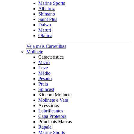
Marine Sports
Albatroz
Shimano
Saint Plus
Daiwa
Maruri
Okuma
Veja mais Carretilhas
Molinete
Característica
Micro
Leve
Médio
Pesado
Praia
Spincast
Kit com Molinete
Molinete e Vara
Acessórios
Lubrificantes
Capa Protetora
Principais Marcas
Rapala
Marine Sports