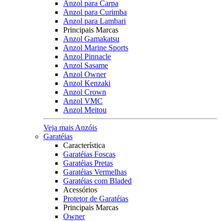
Anzol para Carpa
Anzol para Curimba
Anzol para Lambari
Principais Marcas
Anzol Gamakatsu
Anzol Marine Sports
Anzol Pinnacle
Anzol Sasame
Anzol Owner
Anzol Kenzaki
Anzol Crown
Anzol VMC
Anzol Meitou
Veja mais Anzóis
Garatéias
Característica
Garatéias Foscas
Garatéias Pretas
Garatéias Vermelhas
Garatéias com Bladed
Acessórios
Protetor de Garatéias
Principais Marcas
Owner