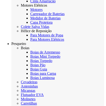
Cinta Amarração
Motores Elétricos
Motores
Carregador de Baterias
Medidor de Baterias
Capa Protetora
Colete Salva Vidas
Hélice de Reposição
Para Motores de Popa
Para Motores Elétricos
Pesqueiro
Boias
Boias de Arremesso
Boias Mini Torpedo
Boias Torpedo
Boias Pão
Boias Guia
Boias para Carpa
Boias Luminosa
Cevadeiras
Anteninhas
Miçangas
Flutuador EVA
Molinetes
Carretilhas