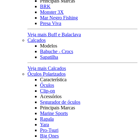
Principais Marcas
BRK
Monster 3X
Mar Negro Fishing
Presa Viva
Veja mais Buff e Balaclava
Calçados
Modelos
Babuche - Crocs
Sapatilha
Veja mais Calçados
Óculos Polarizados
Característica
Óculos
Clip-on
Acessórios
Segurador de óculos
Principais Marcas
Marine Sports
Rapala
Yara
Pro-Tsuri
Big Ones