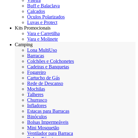
Viseira
Buff e Balaclava
Calçados
Óculos Polarizados
Luvas e Protect
Kits Promocionais
Vara e Carretilha
Vara e Molinete
Camping
Lona MultiUso
Barracas
Colchões e Colchonetes
Cadeiras e Banquetas
Fogareiro
Cartucho de Gás
Rede de Descanso
Mochilas
Talheres
Churrasco
Infladores
Estacas para Barracas
Binóculos
Bolsas Impermeáveis
Mini Mosquetão
Ventilador para Barraca