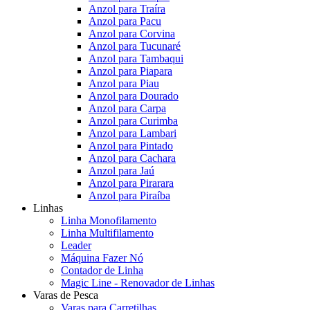
Anzol para Traíra
Anzol para Pacu
Anzol para Corvina
Anzol para Tucunaré
Anzol para Tambaqui
Anzol para Piapara
Anzol para Piau
Anzol para Dourado
Anzol para Carpa
Anzol para Curimba
Anzol para Lambari
Anzol para Pintado
Anzol para Cachara
Anzol para Jaú
Anzol para Pirarara
Anzol para Piraíba
Linhas
Linha Monofilamento
Linha Multifilamento
Leader
Máquina Fazer Nó
Contador de Linha
Magic Line - Renovador de Linhas
Varas de Pesca
Varas para Carretilhas