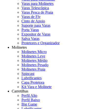
Varas para Molinetes
Varas Telescópica
Varas Pesca de Praia
Varas de Fly
Cinto de Apoio
Suporte para Varas
Porta Varas
Expositor de Varas
Salva Varas
Protetores e Organizador
Molinetes
Molinetes Micro
Molinetes Leve
Molinetes Médio
Molinetes Pesado
Molinetes Praia
Spincast
Lubrificantes
Capa Protetora
Kit Vara e Molinete
Carretilhas
Perfil Alto
Perfil Baixo
Big Game
Lubrificantes