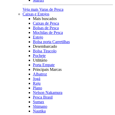
Maruri
Veja mais Varas de Pesca
Caixas e Estojos
Mais buscados
Caixas de Pesca
Bolsas de Pesca
Mochilas de Pesca
Estojo
Bolsa porta Carretilhas
Desembarcado
Bolsa Tiracolo
Pochete
Utilitário
Porta Empate
Principais Marcas
Albatroz
Jogá
Raju
Plano
Nelson Nakamura
Pesca Brasil
Sumax
Shimano
Nautika