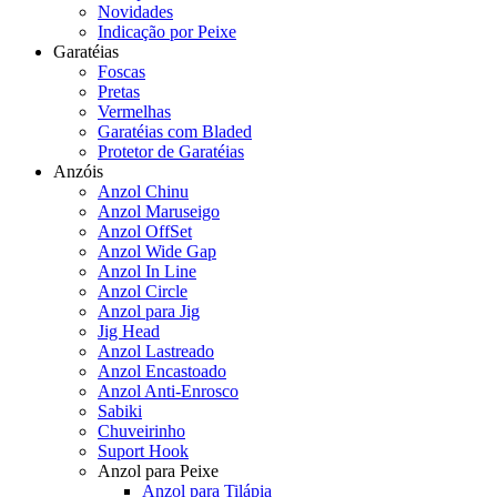
Novidades
Indicação por Peixe
Garatéias
Foscas
Pretas
Vermelhas
Garatéias com Bladed
Protetor de Garatéias
Anzóis
Anzol Chinu
Anzol Maruseigo
Anzol OffSet
Anzol Wide Gap
Anzol In Line
Anzol Circle
Anzol para Jig
Jig Head
Anzol Lastreado
Anzol Encastoado
Anzol Anti-Enrosco
Sabiki
Chuveirinho
Suport Hook
Anzol para Peixe
Anzol para Tilápia