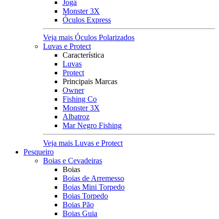
Jogá
Monster 3X
Óculos Express
Veja mais Óculos Polarizados
Luvas e Protect
Característica
Luvas
Protect
Principais Marcas
Owner
Fishing Co
Monster 3X
Albatroz
Mar Negro Fishing
Veja mais Luvas e Protect
Pesqueiro
Boias e Cevadeiras
Boias
Boias de Arremesso
Boias Mini Torpedo
Boias Torpedo
Boias Pão
Boias Guia