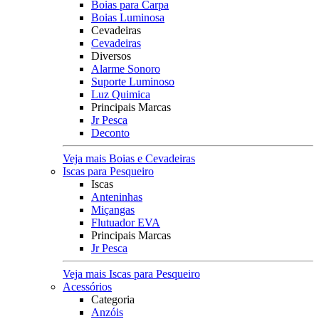
Boias para Carpa
Boias Luminosa
Cevadeiras
Cevadeiras
Diversos
Alarme Sonoro
Suporte Luminoso
Luz Quimica
Principais Marcas
Jr Pesca
Deconto
Veja mais Boias e Cevadeiras
Iscas para Pesqueiro
Iscas
Anteninhas
Miçangas
Flutuador EVA
Principais Marcas
Jr Pesca
Veja mais Iscas para Pesqueiro
Acessórios
Categoria
Anzóis