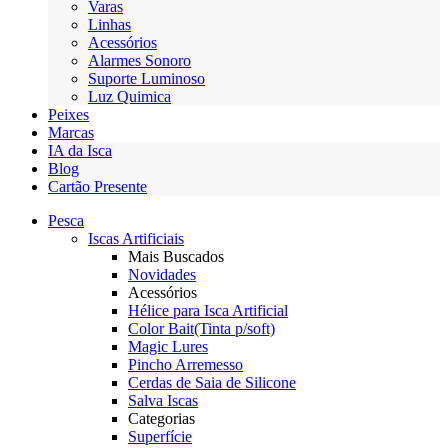
Varas
Linhas
Acessórios
Alarmes Sonoro
Suporte Luminoso
Luz Quimica
Peixes
Marcas
IA da Isca
Blog
Cartão Presente
Pesca
Iscas Artificiais
Mais Buscados
Novidades
Acessórios
Hélice para Isca Artificial
Color Bait(Tinta p/soft)
Magic Lures
Pincho Arremesso
Cerdas de Saia de Silicone
Salva Iscas
Categorias
Superfície