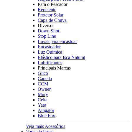
Para o Pescador
Repelente
Protetor Solar
Capa de Chuva
Diversos
Down Shot
Stop Line
Luvas para encastoar
Encastoador
Luz Química
Elástico para Isca Natural
Lubrificantes
Principais Marcas
Glico
Capella
CCM
Owner
Mury
Celta
Yara
Alligator
Blue Fox
Veja mais Acessórios
Varas de Pesca