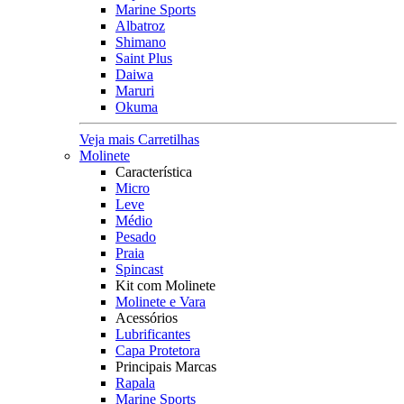
Marine Sports
Albatroz
Shimano
Saint Plus
Daiwa
Maruri
Okuma
Veja mais Carretilhas
Molinete
Característica
Micro
Leve
Médio
Pesado
Praia
Spincast
Kit com Molinete
Molinete e Vara
Acessórios
Lubrificantes
Capa Protetora
Principais Marcas
Rapala
Marine Sports