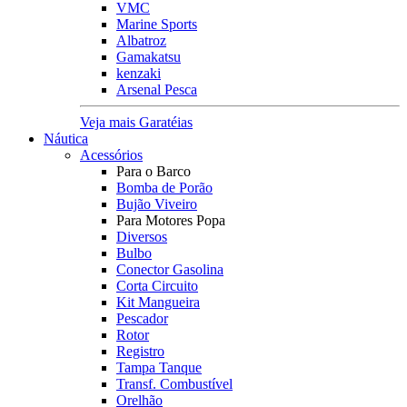
VMC
Marine Sports
Albatroz
Gamakatsu
kenzaki
Arsenal Pesca
Veja mais Garatéias
Náutica
Acessórios
Para o Barco
Bomba de Porão
Bujão Viveiro
Para Motores Popa
Diversos
Bulbo
Conector Gasolina
Corta Circuito
Kit Mangueira
Pescador
Rotor
Registro
Tampa Tanque
Transf. Combustível
Orelhão