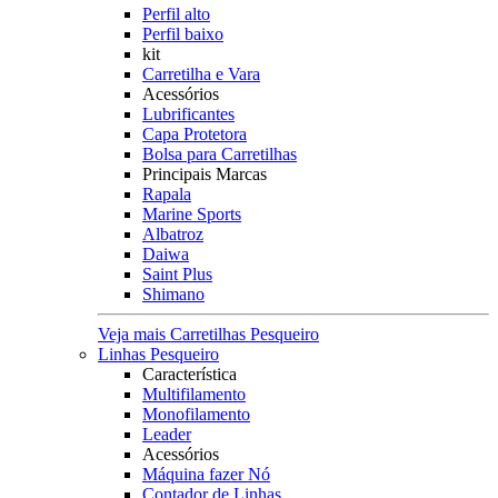
Perfil alto
Perfil baixo
kit
Carretilha e Vara
Acessórios
Lubrificantes
Capa Protetora
Bolsa para Carretilhas
Principais Marcas
Rapala
Marine Sports
Albatroz
Daiwa
Saint Plus
Shimano
Veja mais Carretilhas Pesqueiro
Linhas Pesqueiro
Característica
Multifilamento
Monofilamento
Leader
Acessórios
Máquina fazer Nó
Contador de Linhas