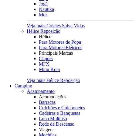
Jogá
Nautika
Mor
Veja mais Coletes Salva Vidas
Hélice Reposição
Hélice
Para Motores de Popa
Para Motores Elétricos
Principais Marcas
Clipper
MFX
Minn Kota
Veja mais Hélice Reposição
Camping
Acampamento
Acomodações
Barracas
Colchões e Colchonetes
Cadeiras e Banquetas
Lona Multiuso
Rede de Descanso
Viagens
Mochilas