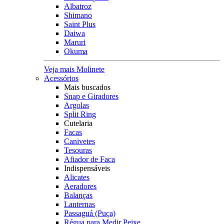
Albatroz
Shimano
Saint Plus
Daiwa
Maruri
Okuma
Veja mais Molinete
Acessórios
Mais buscados
Snap e Giradores
Argolas
Split Ring
Cutelaria
Facas
Canivetes
Tesouras
Afiador de Faca
Indispensáveis
Alicates
Aeradores
Balanças
Lanternas
Passaguá (Puça)
Régua para Medir Peixe