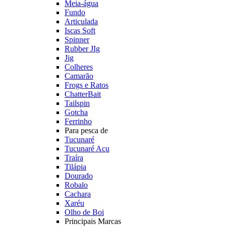
Meia-água
Fundo
Articulada
Iscas Soft
Spinner
Rubber JIg
Jig
Colheres
Camarão
Frogs e Ratos
ChatterBait
Tailspin
Gotcha
Ferrinho
Para pesca de
Tucunaré
Tucunaré Açu
Traíra
Tilápia
Dourado
Robalo
Cachara
Xaréu
Olho de Boi
Principais Marcas