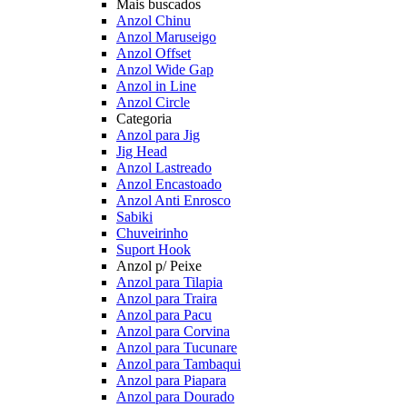
Mais buscados
Anzol Chinu
Anzol Maruseigo
Anzol Offset
Anzol Wide Gap
Anzol in Line
Anzol Circle
Categoria
Anzol para Jig
Jig Head
Anzol Lastreado
Anzol Encastoado
Anzol Anti Enrosco
Sabiki
Chuveirinho
Suport Hook
Anzol p/ Peixe
Anzol para Tilapia
Anzol para Traira
Anzol para Pacu
Anzol para Corvina
Anzol para Tucunare
Anzol para Tambaqui
Anzol para Piapara
Anzol para Dourado