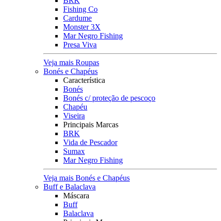
BRK
Fishing Co
Cardume
Monster 3X
Mar Negro Fishing
Presa Viva
Veja mais Roupas
Bonés e Chapéus
Característica
Bonés
Bonés c/ proteção de pescoço
Chapéu
Viseira
Principais Marcas
BRK
Vida de Pescador
Sumax
Mar Negro Fishing
Veja mais Bonés e Chapéus
Buff e Balaclava
Máscara
Buff
Balaclava