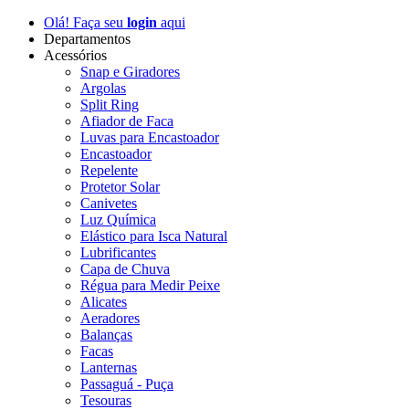
Olá! Faça seu
login
aqui
Departamentos
Acessórios
Snap e Giradores
Argolas
Split Ring
Afiador de Faca
Luvas para Encastoador
Encastoador
Repelente
Protetor Solar
Canivetes
Luz Química
Elástico para Isca Natural
Lubrificantes
Capa de Chuva
Régua para Medir Peixe
Alicates
Aeradores
Balanças
Facas
Lanternas
Passaguá - Puça
Tesouras