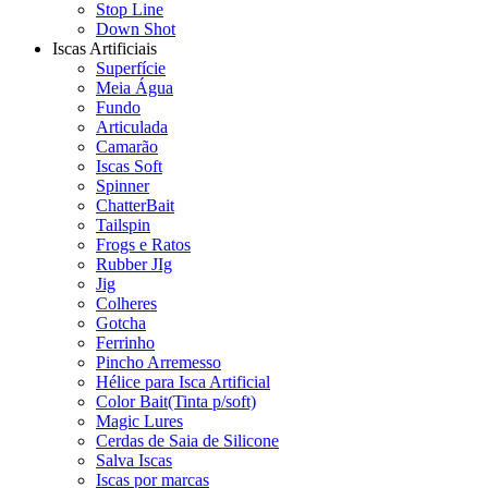
Stop Line
Down Shot
Iscas Artificiais
Superfície
Meia Água
Fundo
Articulada
Camarão
Iscas Soft
Spinner
ChatterBait
Tailspin
Frogs e Ratos
Rubber JIg
Jig
Colheres
Gotcha
Ferrinho
Pincho Arremesso
Hélice para Isca Artificial
Color Bait(Tinta p/soft)
Magic Lures
Cerdas de Saia de Silicone
Salva Iscas
Iscas por marcas