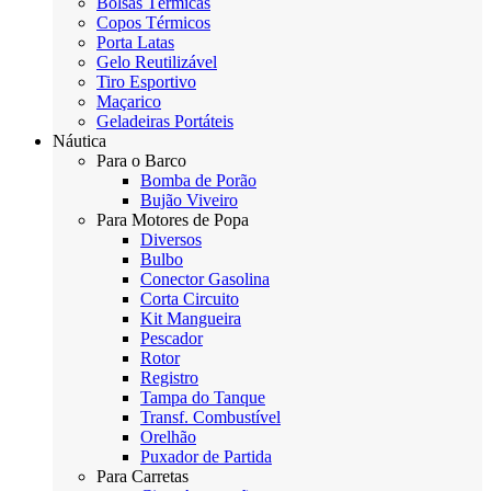
Bolsas Térmicas
Copos Térmicos
Porta Latas
Gelo Reutilizável
Tiro Esportivo
Maçarico
Geladeiras Portáteis
Náutica
Para o Barco
Bomba de Porão
Bujão Viveiro
Para Motores de Popa
Diversos
Bulbo
Conector Gasolina
Corta Circuito
Kit Mangueira
Pescador
Rotor
Registro
Tampa do Tanque
Transf. Combustível
Orelhão
Puxador de Partida
Para Carretas