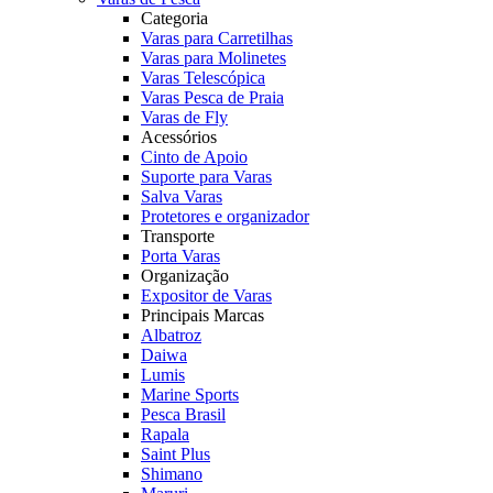
Categoria
Varas para Carretilhas
Varas para Molinetes
Varas Telescópica
Varas Pesca de Praia
Varas de Fly
Acessórios
Cinto de Apoio
Suporte para Varas
Salva Varas
Protetores e organizador
Transporte
Porta Varas
Organização
Expositor de Varas
Principais Marcas
Albatroz
Daiwa
Lumis
Marine Sports
Pesca Brasil
Rapala
Saint Plus
Shimano