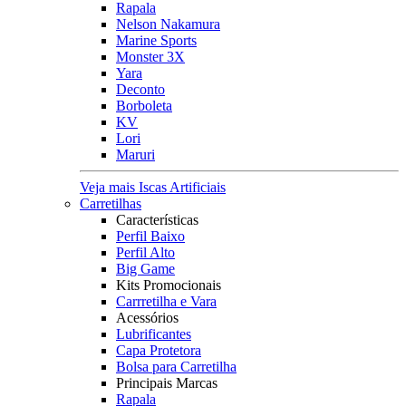
Rapala
Nelson Nakamura
Marine Sports
Monster 3X
Yara
Deconto
Borboleta
KV
Lori
Maruri
Veja mais Iscas Artificiais
Carretilhas
Características
Perfil Baixo
Perfil Alto
Big Game
Kits Promocionais
Carrretilha e Vara
Acessórios
Lubrificantes
Capa Protetora
Bolsa para Carretilha
Principais Marcas
Rapala