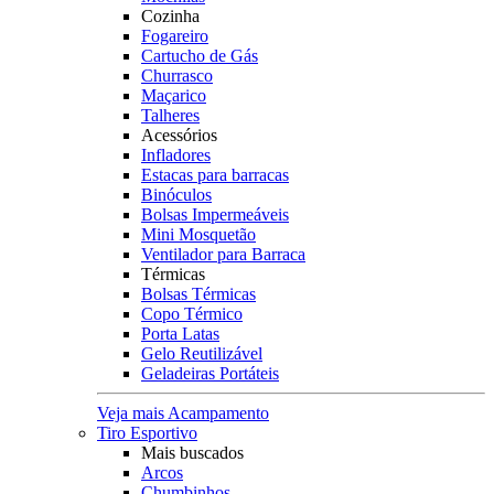
Cozinha
Fogareiro
Cartucho de Gás
Churrasco
Maçarico
Talheres
Acessórios
Infladores
Estacas para barracas
Binóculos
Bolsas Impermeáveis
Mini Mosquetão
Ventilador para Barraca
Térmicas
Bolsas Térmicas
Copo Térmico
Porta Latas
Gelo Reutilizável
Geladeiras Portáteis
Veja mais Acampamento
Tiro Esportivo
Mais buscados
Arcos
Chumbinhos