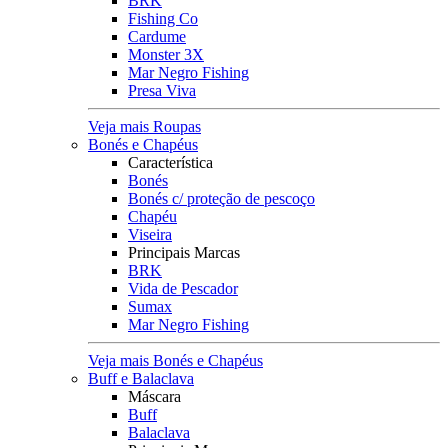
BRK
Fishing Co
Cardume
Monster 3X
Mar Negro Fishing
Presa Viva
Veja mais Roupas
Bonés e Chapéus
Característica
Bonés
Bonés c/ proteção de pescoço
Chapéu
Viseira
Principais Marcas
BRK
Vida de Pescador
Sumax
Mar Negro Fishing
Veja mais Bonés e Chapéus
Buff e Balaclava
Máscara
Buff
Balaclava