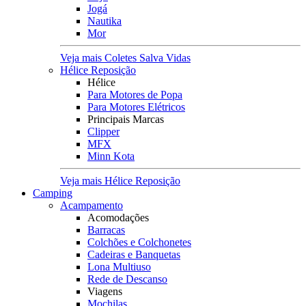
Jogá
Nautika
Mor
Veja mais Coletes Salva Vidas
Hélice Reposição
Hélice
Para Motores de Popa
Para Motores Elétricos
Principais Marcas
Clipper
MFX
Minn Kota
Veja mais Hélice Reposição
Camping
Acampamento
Acomodações
Barracas
Colchões e Colchonetes
Cadeiras e Banquetas
Lona Multiuso
Rede de Descanso
Viagens
Mochilas