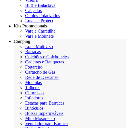
Viseira
Buff e Balaclava
Calçados
Óculos Polarizados
Luvas e Protect
Kits Promocionais
Vara e Carretilha
Vara e Molinete
Camping
Lona MultiUso
Barracas
Colchões e Colchonetes
Cadeiras e Banquetas
Fogareiro
Cartucho de Gás
Rede de Descanso
Mochilas
Talheres
Churrasco
Infladores
Estacas para Barracas
Binóculos
Bolsas Impermeáveis
Mini Mosquetão
Ventilador para Barraca