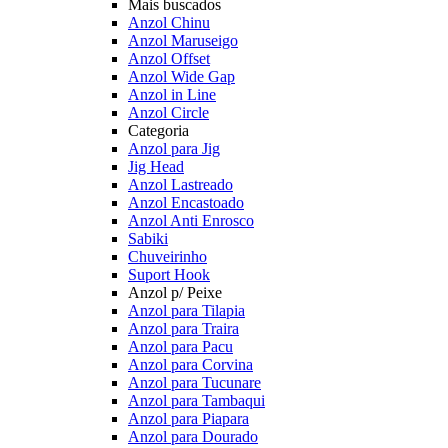
Mais buscados
Anzol Chinu
Anzol Maruseigo
Anzol Offset
Anzol Wide Gap
Anzol in Line
Anzol Circle
Categoria
Anzol para Jig
Jig Head
Anzol Lastreado
Anzol Encastoado
Anzol Anti Enrosco
Sabiki
Chuveirinho
Suport Hook
Anzol p/ Peixe
Anzol para Tilapia
Anzol para Traira
Anzol para Pacu
Anzol para Corvina
Anzol para Tucunare
Anzol para Tambaqui
Anzol para Piapara
Anzol para Dourado