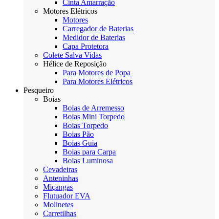
Cinta Amarração
Motores Elétricos
Motores
Carregador de Baterias
Medidor de Baterias
Capa Protetora
Colete Salva Vidas
Hélice de Reposição
Para Motores de Popa
Para Motores Elétricos
Pesqueiro
Boias
Boias de Arremesso
Boias Mini Torpedo
Boias Torpedo
Boias Pão
Boias Guia
Boias para Carpa
Boias Luminosa
Cevadeiras
Anteninhas
Miçangas
Flutuador EVA
Molinetes
Carretilhas