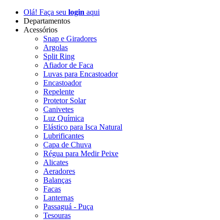
Olá! Faça seu
login
aqui
Departamentos
Acessórios
Snap e Giradores
Argolas
Split Ring
Afiador de Faca
Luvas para Encastoador
Encastoador
Repelente
Protetor Solar
Canivetes
Luz Química
Elástico para Isca Natural
Lubrificantes
Capa de Chuva
Régua para Medir Peixe
Alicates
Aeradores
Balanças
Facas
Lanternas
Passaguá - Puça
Tesouras