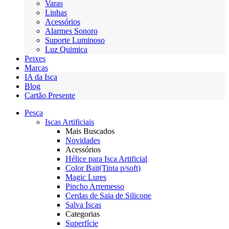
Varas
Linhas
Acessórios
Alarmes Sonoro
Suporte Luminoso
Luz Quimica
Peixes
Marcas
IA da Isca
Blog
Cartão Presente
Pesca
Iscas Artificiais
Mais Buscados
Novidades
Acessórios
Hélice para Isca Artificial
Color Bait(Tinta p/soft)
Magic Lures
Pincho Arremesso
Cerdas de Saia de Silicone
Salva Iscas
Categorias
Superfície