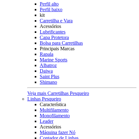
Perfil alto
Perfil baixo
kit
Carretilha e Vara
Acessórios
Lubrificantes
Capa Protetora
Bolsa para Carretilhas
Principais Marcas
Rapala
Marine Sports
Albatroz
Daiwa
Saint Plus
Shimano
Veja mais Carretilhas Pesqueiro
Linhas Pesqueiro
Característica
Multifilamento
Monofilamento
Leader
Acessórios
Máquina fazer Nó
Contador de Linhas