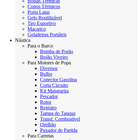
Bolsas Térmicas
Copos Térmicos
Porta Latas
Gelo Reutilizável
Tiro Esportivo
Maçarico
Geladeiras Portáteis
Náutica
Para o Barco
Bomba de Porão
Bujão Viveiro
Para Motores de Popa
Diversos
Bulbo
Conector Gasolina
Corta Circuito
Kit Mangueira
Pescador
Rotor
Registro
Tampa do Tanque
Transf. Combustível
Orelhão
Puxador de Partida
Para Carretas