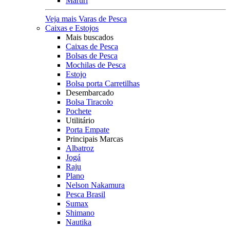
Maruri
Veja mais Varas de Pesca
Caixas e Estojos
Mais buscados
Caixas de Pesca
Bolsas de Pesca
Mochilas de Pesca
Estojo
Bolsa porta Carretilhas
Desembarcado
Bolsa Tiracolo
Pochete
Utilitário
Porta Empate
Principais Marcas
Albatroz
Jogá
Raju
Plano
Nelson Nakamura
Pesca Brasil
Sumax
Shimano
Nautika