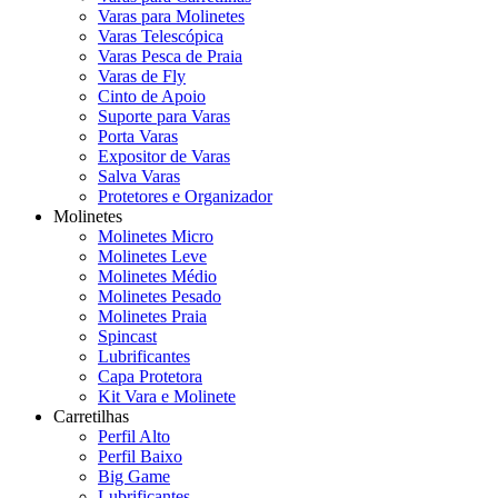
Varas para Molinetes
Varas Telescópica
Varas Pesca de Praia
Varas de Fly
Cinto de Apoio
Suporte para Varas
Porta Varas
Expositor de Varas
Salva Varas
Protetores e Organizador
Molinetes
Molinetes Micro
Molinetes Leve
Molinetes Médio
Molinetes Pesado
Molinetes Praia
Spincast
Lubrificantes
Capa Protetora
Kit Vara e Molinete
Carretilhas
Perfil Alto
Perfil Baixo
Big Game
Lubrificantes