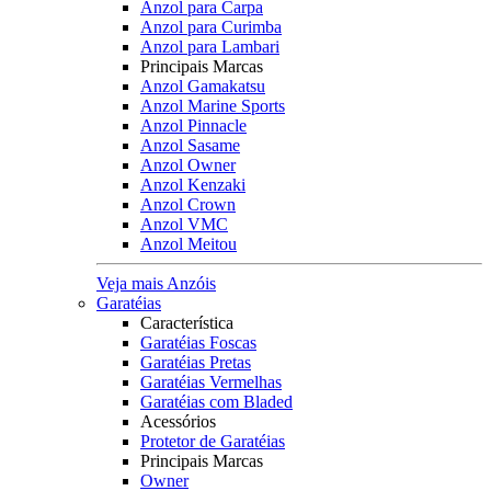
Anzol para Carpa
Anzol para Curimba
Anzol para Lambari
Principais Marcas
Anzol Gamakatsu
Anzol Marine Sports
Anzol Pinnacle
Anzol Sasame
Anzol Owner
Anzol Kenzaki
Anzol Crown
Anzol VMC
Anzol Meitou
Veja mais Anzóis
Garatéias
Característica
Garatéias Foscas
Garatéias Pretas
Garatéias Vermelhas
Garatéias com Bladed
Acessórios
Protetor de Garatéias
Principais Marcas
Owner