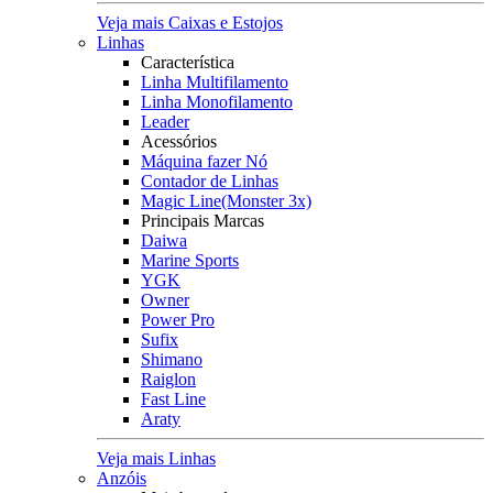
Veja mais Caixas e Estojos
Linhas
Característica
Linha Multifilamento
Linha Monofilamento
Leader
Acessórios
Máquina fazer Nó
Contador de Linhas
Magic Line(Monster 3x)
Principais Marcas
Daiwa
Marine Sports
YGK
Owner
Power Pro
Sufix
Shimano
Raiglon
Fast Line
Araty
Veja mais Linhas
Anzóis