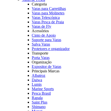
Categoria
Varas para Carretilhas
Varas para Molinetes
Varas Telescópica
Varas Pesca de Praia
Varas de Fly
Acessórios
Cinto de Apoio
Suporte para Varas
Salva Varas
Protetores e organizador
Transporte
Porta Varas
Organização
Expositor de Varas
Principais Marcas
Albatroz
Daiwa
Lumis
Marine Sports
Pesca Brasil
Rapala
Saint Plus
Shimano