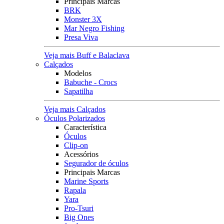
Principais Marcas
BRK
Monster 3X
Mar Negro Fishing
Presa Viva
Veja mais Buff e Balaclava
Calçados
Modelos
Babuche - Crocs
Sapatilha
Veja mais Calçados
Óculos Polarizados
Característica
Óculos
Clip-on
Acessórios
Segurador de óculos
Principais Marcas
Marine Sports
Rapala
Yara
Pro-Tsuri
Big Ones