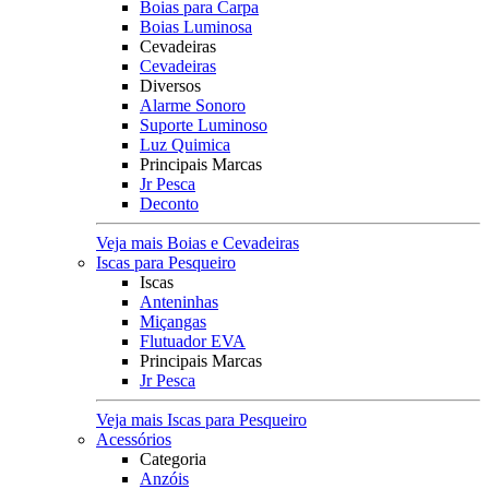
Boias para Carpa
Boias Luminosa
Cevadeiras
Cevadeiras
Diversos
Alarme Sonoro
Suporte Luminoso
Luz Quimica
Principais Marcas
Jr Pesca
Deconto
Veja mais Boias e Cevadeiras
Iscas para Pesqueiro
Iscas
Anteninhas
Miçangas
Flutuador EVA
Principais Marcas
Jr Pesca
Veja mais Iscas para Pesqueiro
Acessórios
Categoria
Anzóis