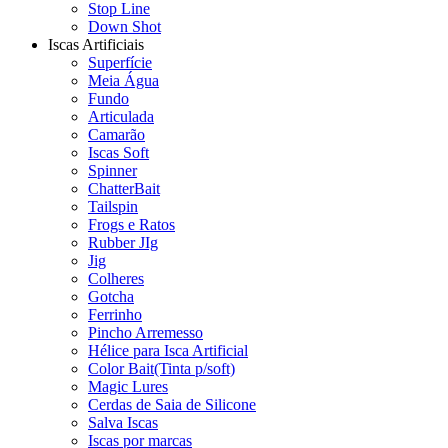
Stop Line
Down Shot
Iscas Artificiais
Superfície
Meia Água
Fundo
Articulada
Camarão
Iscas Soft
Spinner
ChatterBait
Tailspin
Frogs e Ratos
Rubber JIg
Jig
Colheres
Gotcha
Ferrinho
Pincho Arremesso
Hélice para Isca Artificial
Color Bait(Tinta p/soft)
Magic Lures
Cerdas de Saia de Silicone
Salva Iscas
Iscas por marcas