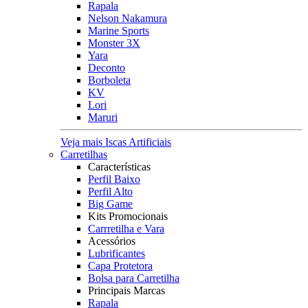
Rapala
Nelson Nakamura
Marine Sports
Monster 3X
Yara
Deconto
Borboleta
KV
Lori
Maruri
Veja mais Iscas Artificiais
Carretilhas
Características
Perfil Baixo
Perfil Alto
Big Game
Kits Promocionais
Carrretilha e Vara
Acessórios
Lubrificantes
Capa Protetora
Bolsa para Carretilha
Principais Marcas
Rapala