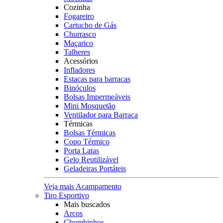
Cozinha
Fogareiro
Cartucho de Gás
Churrasco
Maçarico
Talheres
Acessórios
Infladores
Estacas para barracas
Binóculos
Bolsas Impermeáveis
Mini Mosquetão
Ventilador para Barraca
Térmicas
Bolsas Térmicas
Copo Térmico
Porta Latas
Gelo Reutilizável
Geladeiras Portáteis
Veja mais Acampamento
Tiro Esportivo
Mais buscados
Arcos
Chumbinhos