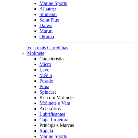
Marine Sports
Albatroz
Shimano
Saint Plus
Daiwa
Maruri
Okuma
Veja mais Carretilhas
Molinete
Característica
Micro
Leve
Médio
Pesado
Praia
Spincast
Kit com Molinete
Molinete e Vara
Acessórios
Lubrificantes
Capa Protetora
Principais Marcas
Rapala
Marine Sports