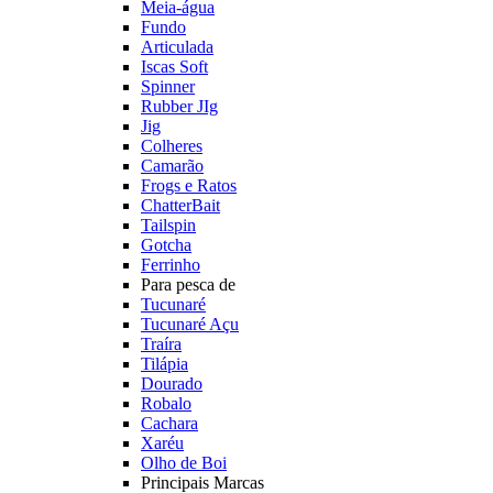
Meia-água
Fundo
Articulada
Iscas Soft
Spinner
Rubber JIg
Jig
Colheres
Camarão
Frogs e Ratos
ChatterBait
Tailspin
Gotcha
Ferrinho
Para pesca de
Tucunaré
Tucunaré Açu
Traíra
Tilápia
Dourado
Robalo
Cachara
Xaréu
Olho de Boi
Principais Marcas