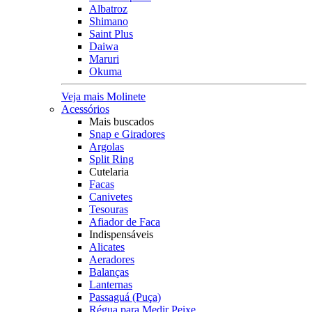
Albatroz
Shimano
Saint Plus
Daiwa
Maruri
Okuma
Veja mais Molinete
Acessórios
Mais buscados
Snap e Giradores
Argolas
Split Ring
Cutelaria
Facas
Canivetes
Tesouras
Afiador de Faca
Indispensáveis
Alicates
Aeradores
Balanças
Lanternas
Passaguá (Puça)
Régua para Medir Peixe