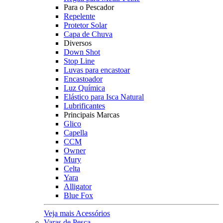
Para o Pescador
Repelente
Protetor Solar
Capa de Chuva
Diversos
Down Shot
Stop Line
Luvas para encastoar
Encastoador
Luz Química
Elástico para Isca Natural
Lubrificantes
Principais Marcas
Glico
Capella
CCM
Owner
Mury
Celta
Yara
Alligator
Blue Fox
Veja mais Acessórios
Varas de Pesca