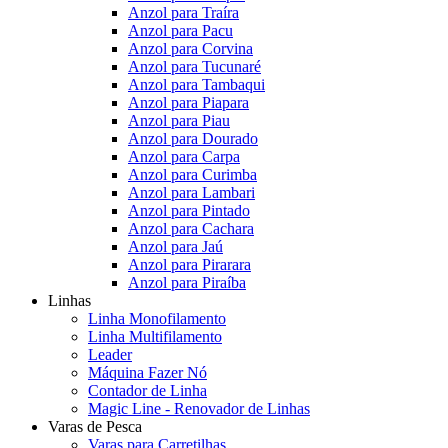
Anzol para Traíra
Anzol para Pacu
Anzol para Corvina
Anzol para Tucunaré
Anzol para Tambaqui
Anzol para Piapara
Anzol para Piau
Anzol para Dourado
Anzol para Carpa
Anzol para Curimba
Anzol para Lambari
Anzol para Pintado
Anzol para Cachara
Anzol para Jaú
Anzol para Pirarara
Anzol para Piraíba
Linhas
Linha Monofilamento
Linha Multifilamento
Leader
Máquina Fazer Nó
Contador de Linha
Magic Line - Renovador de Linhas
Varas de Pesca
Varas para Carretilhas