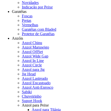
Novidades
Indicação por Peixe
Garatéias
Foscas
Pretas
Vermelhas
Garatéias com Bladed
Protetor de Garatéias
Anzóis
Anzol Chinu
Anzol Maruseigo
Anzol OffSet
Anzol Wide Gap
Anzol In Line
Anzol Circle
Anzol para Jig
Jig Head
Anzol Lastreado
Anzol Encastoado
Anzol Anti-Enrosco
Sabiki
Chuveirinho
Suport Hook
Anzol para Peixe
Anzol para Tilápia