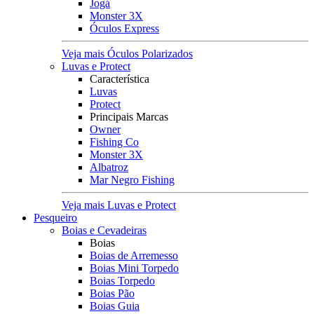
Jogá
Monster 3X
Óculos Express
Veja mais Óculos Polarizados
Luvas e Protect
Característica
Luvas
Protect
Principais Marcas
Owner
Fishing Co
Monster 3X
Albatroz
Mar Negro Fishing
Veja mais Luvas e Protect
Pesqueiro
Boias e Cevadeiras
Boias
Boias de Arremesso
Boias Mini Torpedo
Boias Torpedo
Boias Pão
Boias Guia