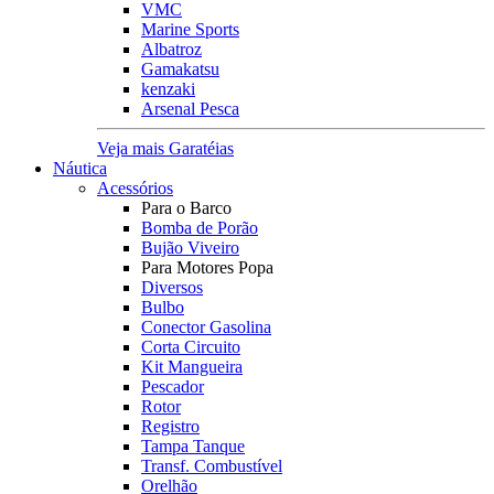
VMC
Marine Sports
Albatroz
Gamakatsu
kenzaki
Arsenal Pesca
Veja mais Garatéias
Náutica
Acessórios
Para o Barco
Bomba de Porão
Bujão Viveiro
Para Motores Popa
Diversos
Bulbo
Conector Gasolina
Corta Circuito
Kit Mangueira
Pescador
Rotor
Registro
Tampa Tanque
Transf. Combustível
Orelhão