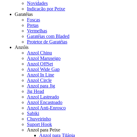
Novidades
Indicação por Peixe
Garatéias
Foscas
Pretas
Vermelhas
Garatéias com Bladed
Protetor de Garatéias
Anzóis
Anzol Chinu
Anzol Maruseigo
Anzol OffSet
Anzol Wide Gap
Anzol In Line
Anzol Circle
Anzol para Jig
Jig Head
Anzol Lastreado
Anzol Encastoado
Anzol Anti-Enrosco
Sabiki
Chuveirinho
Suport Hook
Anzol para Peixe
Anzol para Tilápia