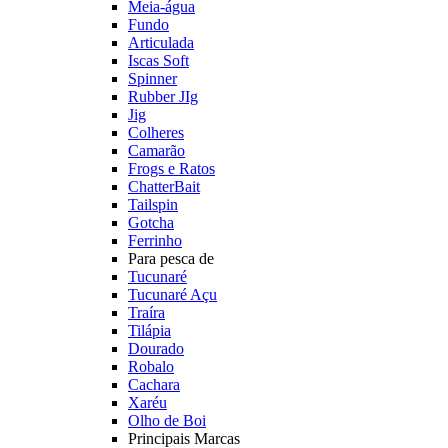
Meia-água
Fundo
Articulada
Iscas Soft
Spinner
Rubber JIg
Jig
Colheres
Camarão
Frogs e Ratos
ChatterBait
Tailspin
Gotcha
Ferrinho
Para pesca de
Tucunaré
Tucunaré Açu
Traíra
Tilápia
Dourado
Robalo
Cachara
Xaréu
Olho de Boi
Principais Marcas