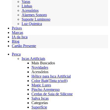
Varas
Linhas
Acessórios
Alarmes Sonoro
Suporte Luminoso
Luz Quimica
Peixes
Marcas
IA da Isca
Blog
Cartão Presente
Pesca
Iscas Artificiais
Mais Buscados
Novidades
Acessórios
Hélice para Isca Artificial
Color Bait(Tinta p/soft)
Magic Lures
Pincho Arremesso
Cerdas de Saia de Silicone
Salva Iscas
Categorias
Superfície