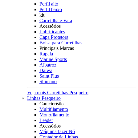
Perfil alto
Perfil baixo
kit
Carretilha e Vara
Acessórios
Lubrificantes
Capa Protetora
Bolsa para Carretilhas
Principais Marcas
Rapala
Marine Sports
Albatroz
Daiwa
Saint Plus
Shimano
Veja mais Carretilhas Pesqueiro
Linhas Pesqueiro
Característica
Multifilamento
Monofilamento
Leader
Acessórios
Máquina fazer Nó
Contador de Linhas