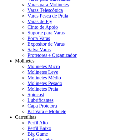
Varas para Molinetes
Varas Telescópica
Varas Pesca de Praia
Varas de Fly
Cinto de Apoio
Suporte para Varas
Porta Varas
Expositor de Varas
Salva Varas
Protetores e Organizador
Molinetes
Molinetes Micro
Molinetes Leve
Molinetes Médio
Molinetes Pesado
Molinetes Praia
Spincast
Lubrificantes
Capa Protetora
Kit Vara e Molinete
Carretilhas
Perfil Alto
Perfil Baixo
Big Game
Lubrificantes