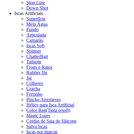
Stop Line
Down Shot
Iscas Artificiais
Superfície
Meia Água
Fundo
Articulada
Camarão
Iscas Soft
Spinner
ChatterBait
Tailspin
Frogs e Ratos
Rubber JIg
Jig
Colheres
Gotcha
Ferrinho
Pincho Arremesso
Hélice para Isca Artificial
Color Bait(Tinta p/soft)
Magic Lures
Cerdas de Saia de Silicone
Salva Iscas
Iscas por marcas