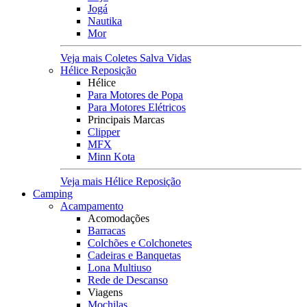
Jogá
Nautika
Mor
Veja mais Coletes Salva Vidas
Hélice Reposição
Hélice
Para Motores de Popa
Para Motores Elétricos
Principais Marcas
Clipper
MFX
Minn Kota
Veja mais Hélice Reposição
Camping
Acampamento
Acomodações
Barracas
Colchões e Colchonetes
Cadeiras e Banquetas
Lona Multiuso
Rede de Descanso
Viagens
Mochilas