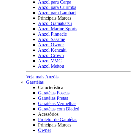
Anzol para Carpa
Anzol para Curimba
Anzol para Lambari
Principais Marcas
Anzol Gamakatsu
Anzol Marine Sports
Anzol Pinnacle
Anzol Sasame
Anzol Owner
Anzol Kenzaki
Anzol Crown
Anzol VMC
Anzol Meitou
Veja mais Anzóis
Garatéias
Característica
Garatéias Foscas
Garatéias Pretas
Garatéias Vermelhas
Garatéias com Bladed
Acessórios
Protetor de Garatéias
Principais Marcas
Owner