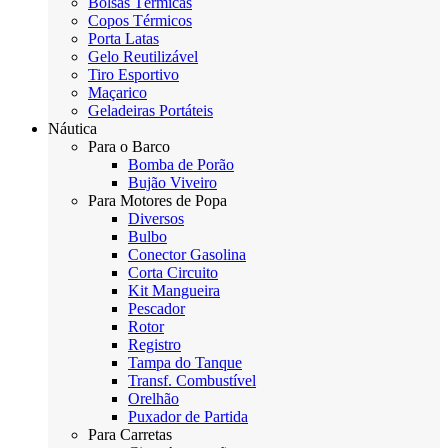
Bolsas Térmicas
Copos Térmicos
Porta Latas
Gelo Reutilizável
Tiro Esportivo
Maçarico
Geladeiras Portáteis
Náutica
Para o Barco
Bomba de Porão
Bujão Viveiro
Para Motores de Popa
Diversos
Bulbo
Conector Gasolina
Corta Circuito
Kit Mangueira
Pescador
Rotor
Registro
Tampa do Tanque
Transf. Combustível
Orelhão
Puxador de Partida
Para Carretas