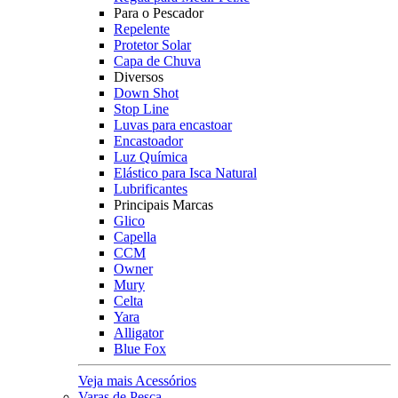
Para o Pescador
Repelente
Protetor Solar
Capa de Chuva
Diversos
Down Shot
Stop Line
Luvas para encastoar
Encastoador
Luz Química
Elástico para Isca Natural
Lubrificantes
Principais Marcas
Glico
Capella
CCM
Owner
Mury
Celta
Yara
Alligator
Blue Fox
Veja mais Acessórios
Varas de Pesca