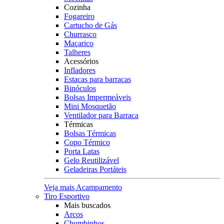
Cozinha
Fogareiro
Cartucho de Gás
Churrasco
Maçarico
Talheres
Acessórios
Infladores
Estacas para barracas
Binóculos
Bolsas Impermeáveis
Mini Mosquetão
Ventilador para Barraca
Térmicas
Bolsas Térmicas
Copo Térmico
Porta Latas
Gelo Reutilizável
Geladeiras Portáteis
Veja mais Acampamento
Tiro Esportivo
Mais buscados
Arcos
Chumbinhos