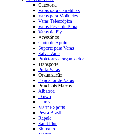
Categoria
Varas para Carretilhas
Varas para Molinetes
Varas Telescópica
Varas Pesca de Praia
Varas de Fly
Acessórios
Cinto de Apoio
Suporte para Varas
Salva Varas
Protetores e organizador
Transporte
Porta Varas
Organização
Expositor de Varas
Principais Marcas
Albatroz
Daiwa
Lumis
Marine Sports
Pesca Brasil
Rapala
Saint Plus
Shimano