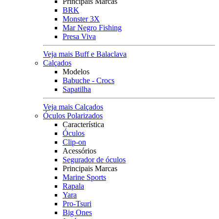
Principais Marcas
BRK
Monster 3X
Mar Negro Fishing
Presa Viva
Veja mais Buff e Balaclava
Calçados
Modelos
Babuche - Crocs
Sapatilha
Veja mais Calçados
Óculos Polarizados
Característica
Óculos
Clip-on
Acessórios
Segurador de óculos
Principais Marcas
Marine Sports
Rapala
Yara
Pro-Tsuri
Big Ones