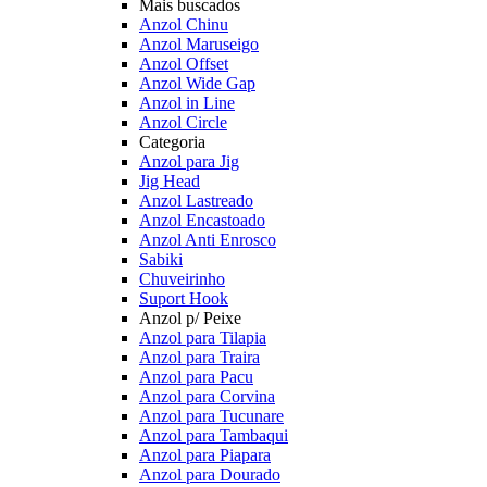
Mais buscados
Anzol Chinu
Anzol Maruseigo
Anzol Offset
Anzol Wide Gap
Anzol in Line
Anzol Circle
Categoria
Anzol para Jig
Jig Head
Anzol Lastreado
Anzol Encastoado
Anzol Anti Enrosco
Sabiki
Chuveirinho
Suport Hook
Anzol p/ Peixe
Anzol para Tilapia
Anzol para Traira
Anzol para Pacu
Anzol para Corvina
Anzol para Tucunare
Anzol para Tambaqui
Anzol para Piapara
Anzol para Dourado