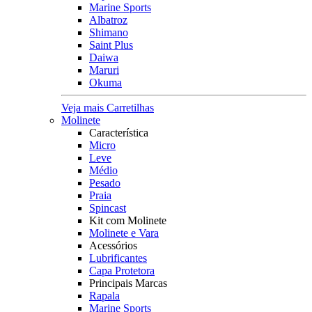
Marine Sports
Albatroz
Shimano
Saint Plus
Daiwa
Maruri
Okuma
Veja mais Carretilhas
Molinete
Característica
Micro
Leve
Médio
Pesado
Praia
Spincast
Kit com Molinete
Molinete e Vara
Acessórios
Lubrificantes
Capa Protetora
Principais Marcas
Rapala
Marine Sports