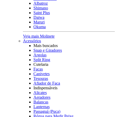
Albatroz
Shimano
Saint Plus
Daiwa
Maruri
Okuma
Veja mais Molinete
Acessórios
Mais buscados
Snap e Giradores
Argolas
Split Ring
Cutelaria
Facas
Canivetes
Tesouras
Afiador de Faca
Indispensáveis
Alicates
Aeradores
Balanças
Lanternas
Passaguá (Puça)
Régua para Medir Peixe