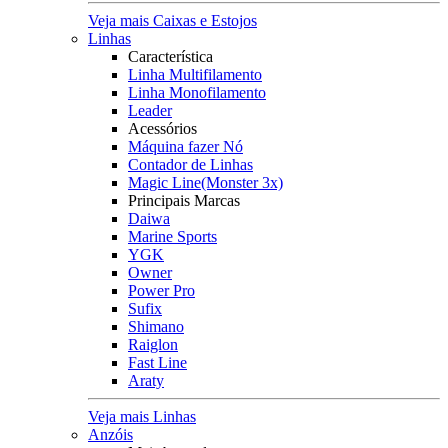
Veja mais Caixas e Estojos
Linhas
Característica
Linha Multifilamento
Linha Monofilamento
Leader
Acessórios
Máquina fazer Nó
Contador de Linhas
Magic Line(Monster 3x)
Principais Marcas
Daiwa
Marine Sports
YGK
Owner
Power Pro
Sufix
Shimano
Raiglon
Fast Line
Araty
Veja mais Linhas
Anzóis