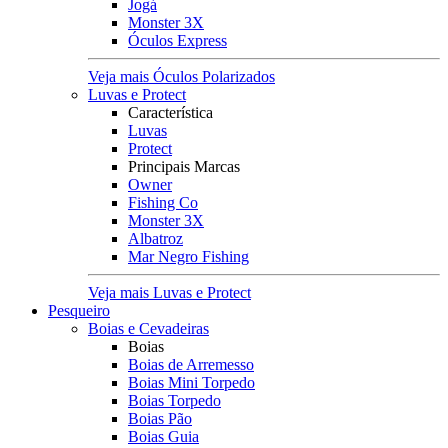
Jogá
Monster 3X
Óculos Express
Veja mais Óculos Polarizados
Luvas e Protect
Característica
Luvas
Protect
Principais Marcas
Owner
Fishing Co
Monster 3X
Albatroz
Mar Negro Fishing
Veja mais Luvas e Protect
Pesqueiro
Boias e Cevadeiras
Boias
Boias de Arremesso
Boias Mini Torpedo
Boias Torpedo
Boias Pão
Boias Guia