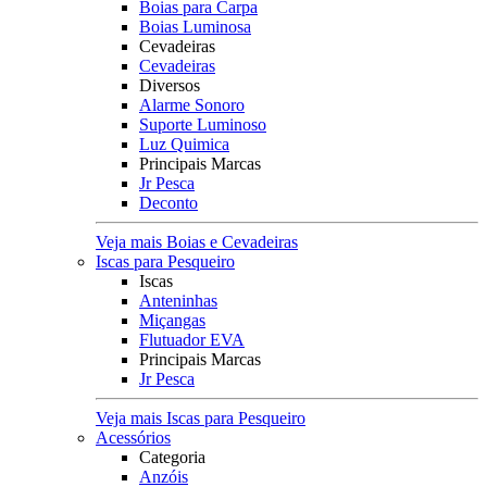
Boias para Carpa
Boias Luminosa
Cevadeiras
Cevadeiras
Diversos
Alarme Sonoro
Suporte Luminoso
Luz Quimica
Principais Marcas
Jr Pesca
Deconto
Veja mais Boias e Cevadeiras
Iscas para Pesqueiro
Iscas
Anteninhas
Miçangas
Flutuador EVA
Principais Marcas
Jr Pesca
Veja mais Iscas para Pesqueiro
Acessórios
Categoria
Anzóis