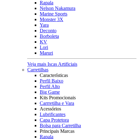
Rapala
Nelson Nakamura
Marine Sports
Monster 3X
Yara
Deconto
Borboleta
KV
Lori
Maruri
Veja mais Iscas Artificiais
Carretilhas
Características
Perfil Baixo
Perfil Alto
Big Game
Kits Promocionais
Carrretilha e Vara
Acessórios
Lubrificantes
Capa Protetora
Bolsa para Carretilha
Principais Marcas
Rapala