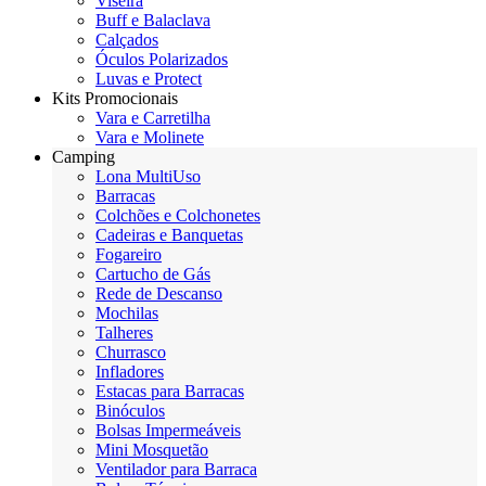
Viseira
Buff e Balaclava
Calçados
Óculos Polarizados
Luvas e Protect
Kits Promocionais
Vara e Carretilha
Vara e Molinete
Camping
Lona MultiUso
Barracas
Colchões e Colchonetes
Cadeiras e Banquetas
Fogareiro
Cartucho de Gás
Rede de Descanso
Mochilas
Talheres
Churrasco
Infladores
Estacas para Barracas
Binóculos
Bolsas Impermeáveis
Mini Mosquetão
Ventilador para Barraca