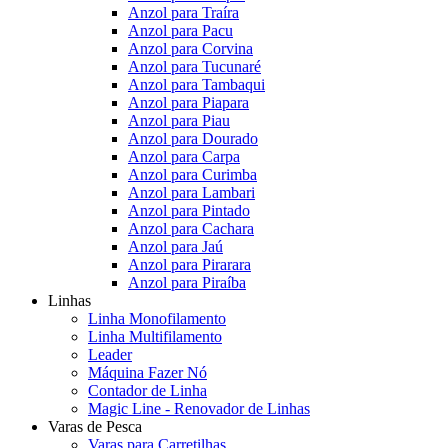
Anzol para Traíra
Anzol para Pacu
Anzol para Corvina
Anzol para Tucunaré
Anzol para Tambaqui
Anzol para Piapara
Anzol para Piau
Anzol para Dourado
Anzol para Carpa
Anzol para Curimba
Anzol para Lambari
Anzol para Pintado
Anzol para Cachara
Anzol para Jaú
Anzol para Pirarara
Anzol para Piraíba
Linhas
Linha Monofilamento
Linha Multifilamento
Leader
Máquina Fazer Nó
Contador de Linha
Magic Line - Renovador de Linhas
Varas de Pesca
Varas para Carretilhas