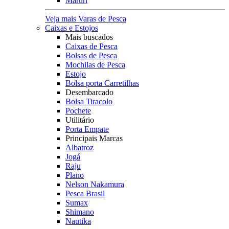
Maruri
Veja mais Varas de Pesca
Caixas e Estojos
Mais buscados
Caixas de Pesca
Bolsas de Pesca
Mochilas de Pesca
Estojo
Bolsa porta Carretilhas
Desembarcado
Bolsa Tiracolo
Pochete
Utilitário
Porta Empate
Principais Marcas
Albatroz
Jogá
Raju
Plano
Nelson Nakamura
Pesca Brasil
Sumax
Shimano
Nautika