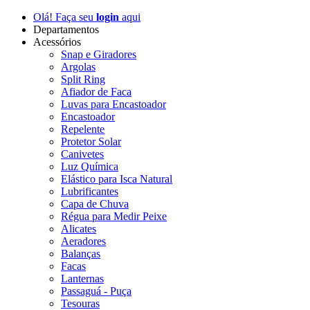
Olá! Faça seu
login
aqui
Departamentos
Acessórios
Snap e Giradores
Argolas
Split Ring
Afiador de Faca
Luvas para Encastoador
Encastoador
Repelente
Protetor Solar
Canivetes
Luz Química
Elástico para Isca Natural
Lubrificantes
Capa de Chuva
Régua para Medir Peixe
Alicates
Aeradores
Balanças
Facas
Lanternas
Passaguá - Puça
Tesouras