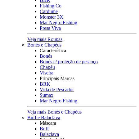
BRK
Fishing Co
Cardume
Monster 3X
Mar Negro Fishing
Presa Viva
Veja mais Roupas
Bonés e Chapéus
Característica
Bonés
Bonés c/ proteção de pescoço
Chapéu
Viseira
Principais Marcas
BRK
Vida de Pescador
Sumax
Mar Negro Fishing
Veja mais Bonés e Chapéus
Buff e Balaclava
Máscara
Buff
Balaclava