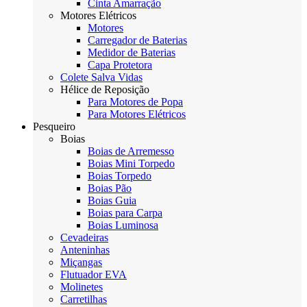
Cinta Amarração
Motores Elétricos
Motores
Carregador de Baterias
Medidor de Baterias
Capa Protetora
Colete Salva Vidas
Hélice de Reposição
Para Motores de Popa
Para Motores Elétricos
Pesqueiro
Boias
Boias de Arremesso
Boias Mini Torpedo
Boias Torpedo
Boias Pão
Boias Guia
Boias para Carpa
Boias Luminosa
Cevadeiras
Anteninhas
Miçangas
Flutuador EVA
Molinetes
Carretilhas