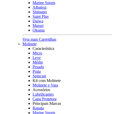
Marine Sports
Albatroz
Shimano
Saint Plus
Daiwa
Maruri
Okuma
Veja mais Carretilhas
Molinete
Característica
Micro
Leve
Médio
Pesado
Praia
Spincast
Kit com Molinete
Molinete e Vara
Acessórios
Lubrificantes
Capa Protetora
Principais Marcas
Rapala
Marine Sports