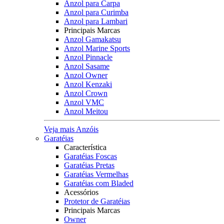
Anzol para Carpa
Anzol para Curimba
Anzol para Lambari
Principais Marcas
Anzol Gamakatsu
Anzol Marine Sports
Anzol Pinnacle
Anzol Sasame
Anzol Owner
Anzol Kenzaki
Anzol Crown
Anzol VMC
Anzol Meitou
Veja mais Anzóis
Garatéias
Característica
Garatéias Foscas
Garatéias Pretas
Garatéias Vermelhas
Garatéias com Bladed
Acessórios
Protetor de Garatéias
Principais Marcas
Owner