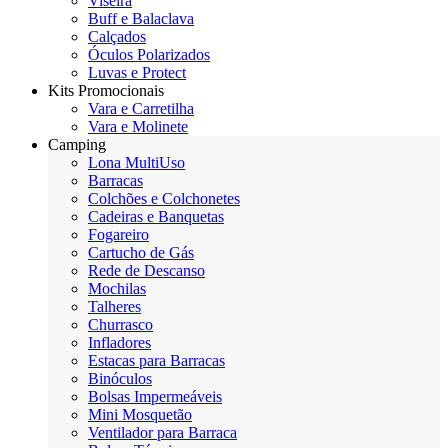
Viseira
Buff e Balaclava
Calçados
Óculos Polarizados
Luvas e Protect
Kits Promocionais
Vara e Carretilha
Vara e Molinete
Camping
Lona MultiUso
Barracas
Colchões e Colchonetes
Cadeiras e Banquetas
Fogareiro
Cartucho de Gás
Rede de Descanso
Mochilas
Talheres
Churrasco
Infladores
Estacas para Barracas
Binóculos
Bolsas Impermeáveis
Mini Mosquetão
Ventilador para Barraca