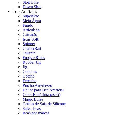
Stop Line
Down Shot
Iscas Artificiais
Superfície
Meia Água
Fundo
Articulada
Camarão
Iscas Soft
Spinner
ChatterBait
Tailspin
Frogs e Ratos
Rubber JIg
Jig
Colheres
Gotcha
Ferrinho
Pincho Arremesso
Hélice para Isca Artificial
Color Bait(Tinta p/soft)
Magic Lures
Cerdas de Saia de Silicone
Salva Iscas
Iscas por marcas