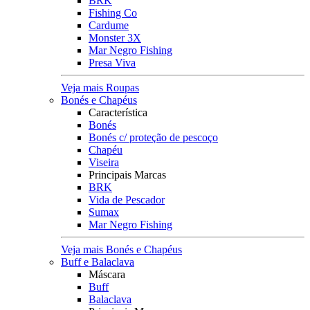
BRK
Fishing Co
Cardume
Monster 3X
Mar Negro Fishing
Presa Viva
Veja mais Roupas
Bonés e Chapéus
Característica
Bonés
Bonés c/ proteção de pescoço
Chapéu
Viseira
Principais Marcas
BRK
Vida de Pescador
Sumax
Mar Negro Fishing
Veja mais Bonés e Chapéus
Buff e Balaclava
Máscara
Buff
Balaclava