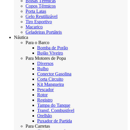
Bolsas Térmicas
Copos Térmicos
Porta Latas
Gelo Reutilizável
Tiro Esportivo
Maçarico
Geladeiras Portáteis
Náutica
Para o Barco
Bomba de Porão
Bujão Viveiro
Para Motores de Popa
Diversos
Bulbo
Conector Gasolina
Corta Circuito
Kit Mangueira
Pescador
Rotor
Registro
Tampa do Tanque
Transf. Combustível
Orelhão
Puxador de Partida
Para Carretas