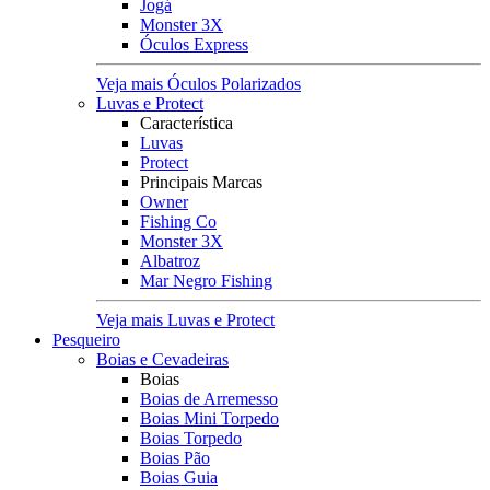
Jogá
Monster 3X
Óculos Express
Veja mais Óculos Polarizados
Luvas e Protect
Característica
Luvas
Protect
Principais Marcas
Owner
Fishing Co
Monster 3X
Albatroz
Mar Negro Fishing
Veja mais Luvas e Protect
Pesqueiro
Boias e Cevadeiras
Boias
Boias de Arremesso
Boias Mini Torpedo
Boias Torpedo
Boias Pão
Boias Guia