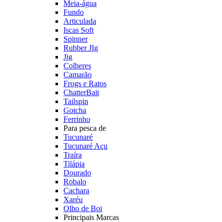
Meia-água
Fundo
Articulada
Iscas Soft
Spinner
Rubber JIg
Jig
Colheres
Camarão
Frogs e Ratos
ChatterBait
Tailspin
Gotcha
Ferrinho
Para pesca de
Tucunaré
Tucunaré Açu
Traíra
Tilápia
Dourado
Robalo
Cachara
Xaréu
Olho de Boi
Principais Marcas