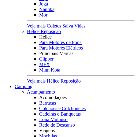
Jogá
Nautika
Mor
Veja mais Coletes Salva Vidas
Hélice Reposição
Hélice
Para Motores de Popa
Para Motores Elétricos
Principais Marcas
Clipper
MFX
Minn Kota
Veja mais Hélice Reposição
Camping
Acampamento
Acomodações
Barracas
Colchões e Colchonetes
Cadeiras e Banquetas
Lona Multiuso
Rede de Descanso
Viagens
Mochilas