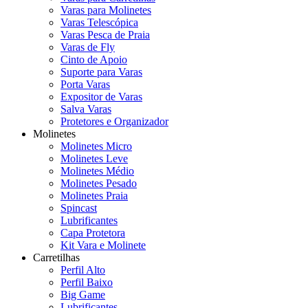
Varas para Molinetes
Varas Telescópica
Varas Pesca de Praia
Varas de Fly
Cinto de Apoio
Suporte para Varas
Porta Varas
Expositor de Varas
Salva Varas
Protetores e Organizador
Molinetes
Molinetes Micro
Molinetes Leve
Molinetes Médio
Molinetes Pesado
Molinetes Praia
Spincast
Lubrificantes
Capa Protetora
Kit Vara e Molinete
Carretilhas
Perfil Alto
Perfil Baixo
Big Game
Lubrificantes