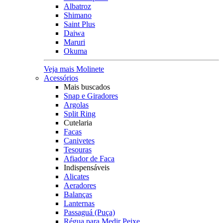
Albatroz
Shimano
Saint Plus
Daiwa
Maruri
Okuma
Veja mais Molinete
Acessórios
Mais buscados
Snap e Giradores
Argolas
Split Ring
Cutelaria
Facas
Canivetes
Tesouras
Afiador de Faca
Indispensáveis
Alicates
Aeradores
Balanças
Lanternas
Passaguá (Puça)
Régua para Medir Peixe