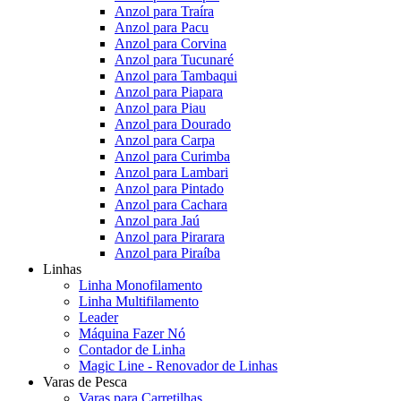
Anzol para Traíra
Anzol para Pacu
Anzol para Corvina
Anzol para Tucunaré
Anzol para Tambaqui
Anzol para Piapara
Anzol para Piau
Anzol para Dourado
Anzol para Carpa
Anzol para Curimba
Anzol para Lambari
Anzol para Pintado
Anzol para Cachara
Anzol para Jaú
Anzol para Pirarara
Anzol para Piraíba
Linhas
Linha Monofilamento
Linha Multifilamento
Leader
Máquina Fazer Nó
Contador de Linha
Magic Line - Renovador de Linhas
Varas de Pesca
Varas para Carretilhas