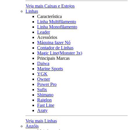
Veja mais Caixas e Estojos
Linhas
Característica
Linha Multifilamento
Linha Monofilamento
Leader
Acessórios
Máquina fazer Nó
Contador de Linhas
Magic Line(Monster 3x)
Principais Marcas
Daiwa
Marine Sports
YGK
Owner
Power Pro
Sufix
Shimano
Raiglon
Fast Line
Araty
Veja mais Linhas
Anzóis