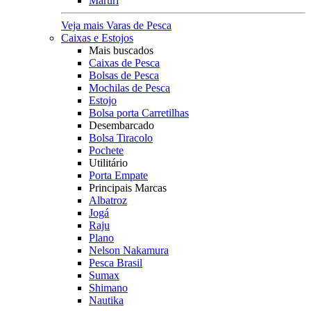
Maruri
Veja mais Varas de Pesca
Caixas e Estojos
Mais buscados
Caixas de Pesca
Bolsas de Pesca
Mochilas de Pesca
Estojo
Bolsa porta Carretilhas
Desembarcado
Bolsa Tiracolo
Pochete
Utilitário
Porta Empate
Principais Marcas
Albatroz
Jogá
Raju
Plano
Nelson Nakamura
Pesca Brasil
Sumax
Shimano
Nautika