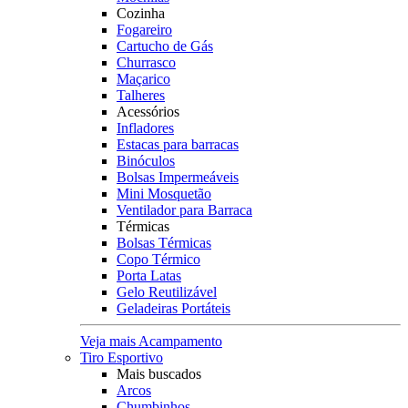
Cozinha
Fogareiro
Cartucho de Gás
Churrasco
Maçarico
Talheres
Acessórios
Infladores
Estacas para barracas
Binóculos
Bolsas Impermeáveis
Mini Mosquetão
Ventilador para Barraca
Térmicas
Bolsas Térmicas
Copo Térmico
Porta Latas
Gelo Reutilizável
Geladeiras Portáteis
Veja mais Acampamento
Tiro Esportivo
Mais buscados
Arcos
Chumbinhos