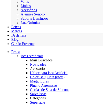
Varas
Linhas
Acessórios
Alarmes Sonoro
Suporte Luminoso
Luz Quimica
Peixes
Marcas
IA da Isca
Blog
Cartão Presente
Pesca
Iscas Artificiais
Mais Buscados
Novidades
Acessórios
Hélice para Isca Artificial
Color Bait(Tinta p/soft)
Magic Lures
Pincho Arremesso
Cerdas de Saia de Silicone
Salva Iscas
Categorias
Superfície