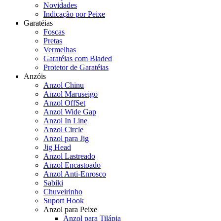
Novidades
Indicação por Peixe
Garatéias
Foscas
Pretas
Vermelhas
Garatéias com Bladed
Protetor de Garatéias
Anzóis
Anzol Chinu
Anzol Maruseigo
Anzol OffSet
Anzol Wide Gap
Anzol In Line
Anzol Circle
Anzol para Jig
Jig Head
Anzol Lastreado
Anzol Encastoado
Anzol Anti-Enrosco
Sabiki
Chuveirinho
Suport Hook
Anzol para Peixe
Anzol para Tilápia