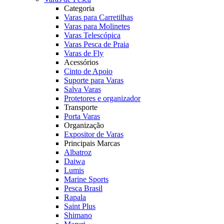
Categoria
Varas para Carretilhas
Varas para Molinetes
Varas Telescópica
Varas Pesca de Praia
Varas de Fly
Acessórios
Cinto de Apoio
Suporte para Varas
Salva Varas
Protetores e organizador
Transporte
Porta Varas
Organização
Expositor de Varas
Principais Marcas
Albatroz
Daiwa
Lumis
Marine Sports
Pesca Brasil
Rapala
Saint Plus
Shimano