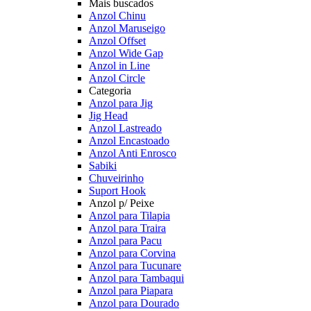
Mais buscados
Anzol Chinu
Anzol Maruseigo
Anzol Offset
Anzol Wide Gap
Anzol in Line
Anzol Circle
Categoria
Anzol para Jig
Jig Head
Anzol Lastreado
Anzol Encastoado
Anzol Anti Enrosco
Sabiki
Chuveirinho
Suport Hook
Anzol p/ Peixe
Anzol para Tilapia
Anzol para Traira
Anzol para Pacu
Anzol para Corvina
Anzol para Tucunare
Anzol para Tambaqui
Anzol para Piapara
Anzol para Dourado