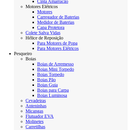
Cinta Amarração
Motores Elétricos
Motores
Carregador de Baterias
Medidor de Baterias
Capa Protetora
Colete Salva Vidas
Hélice de Reposição
Para Motores de Popa
Para Motores Elétricos
Pesqueiro
Boias
Boias de Arremesso
Boias Mini Torpedo
Boias Torpedo
Boias Pão
Boias Guia
Boias para Carpa
Boias Luminosa
Cevadeiras
Anteninhas
Miçangas
Flutuador EVA
Molinetes
Carretilhas