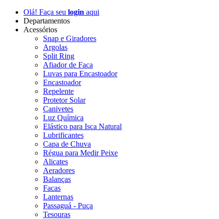
Olá! Faça seu
login
aqui
Departamentos
Acessórios
Snap e Giradores
Argolas
Split Ring
Afiador de Faca
Luvas para Encastoador
Encastoador
Repelente
Protetor Solar
Canivetes
Luz Química
Elástico para Isca Natural
Lubrificantes
Capa de Chuva
Régua para Medir Peixe
Alicates
Aeradores
Balanças
Facas
Lanternas
Passaguá - Puça
Tesouras