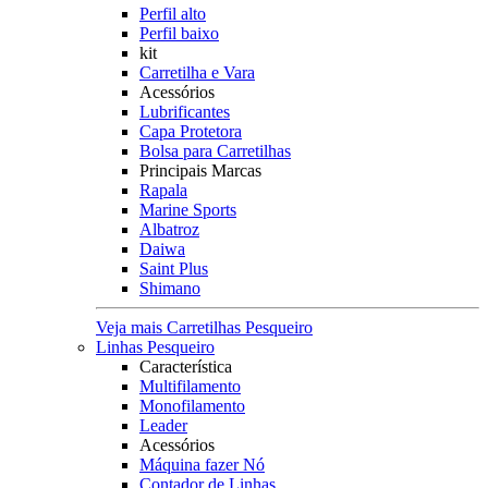
Perfil alto
Perfil baixo
kit
Carretilha e Vara
Acessórios
Lubrificantes
Capa Protetora
Bolsa para Carretilhas
Principais Marcas
Rapala
Marine Sports
Albatroz
Daiwa
Saint Plus
Shimano
Veja mais Carretilhas Pesqueiro
Linhas Pesqueiro
Característica
Multifilamento
Monofilamento
Leader
Acessórios
Máquina fazer Nó
Contador de Linhas