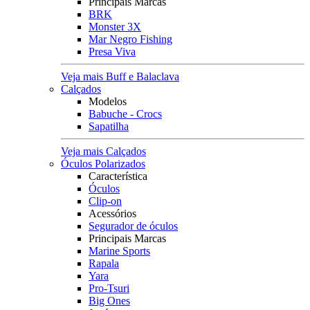
Principais Marcas
BRK
Monster 3X
Mar Negro Fishing
Presa Viva
Veja mais Buff e Balaclava
Calçados
Modelos
Babuche - Crocs
Sapatilha
Veja mais Calçados
Óculos Polarizados
Característica
Óculos
Clip-on
Acessórios
Segurador de óculos
Principais Marcas
Marine Sports
Rapala
Yara
Pro-Tsuri
Big Ones