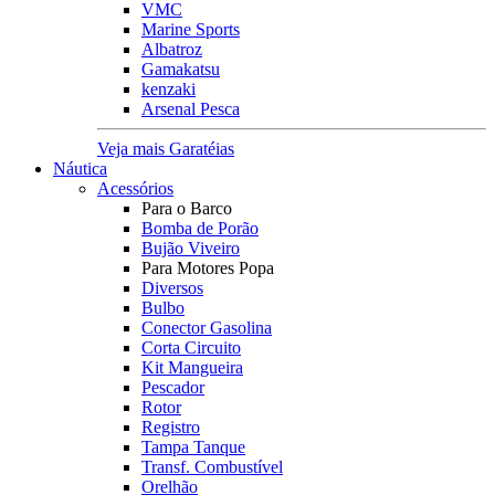
VMC
Marine Sports
Albatroz
Gamakatsu
kenzaki
Arsenal Pesca
Veja mais Garatéias
Náutica
Acessórios
Para o Barco
Bomba de Porão
Bujão Viveiro
Para Motores Popa
Diversos
Bulbo
Conector Gasolina
Corta Circuito
Kit Mangueira
Pescador
Rotor
Registro
Tampa Tanque
Transf. Combustível
Orelhão