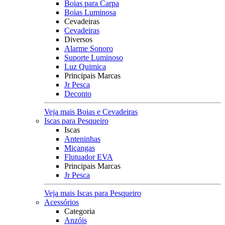
Boias para Carpa
Boias Luminosa
Cevadeiras
Cevadeiras
Diversos
Alarme Sonoro
Suporte Luminoso
Luz Quimica
Principais Marcas
Jr Pesca
Deconto
Veja mais Boias e Cevadeiras
Iscas para Pesqueiro
Iscas
Anteninhas
Miçangas
Flutuador EVA
Principais Marcas
Jr Pesca
Veja mais Iscas para Pesqueiro
Acessórios
Categoria
Anzóis