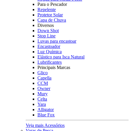
Para o Pescador
Repelente
Protetor Solar
Capa de Chuva
Diversos
Down Shot
Stop Line
Luvas para encastoar
Encastoador
Luz Química
Elástico para Isca Natural
Lubrificantes
Principais Marcas
Glico
Capella
CCM
Owner
Mury
Celta
Yara
Alligator
Blue Fox
Veja mais Acessórios
Varas de Pesca