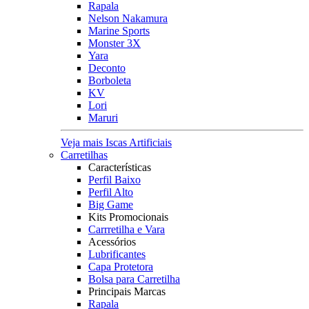
Rapala
Nelson Nakamura
Marine Sports
Monster 3X
Yara
Deconto
Borboleta
KV
Lori
Maruri
Veja mais Iscas Artificiais
Carretilhas
Características
Perfil Baixo
Perfil Alto
Big Game
Kits Promocionais
Carrretilha e Vara
Acessórios
Lubrificantes
Capa Protetora
Bolsa para Carretilha
Principais Marcas
Rapala