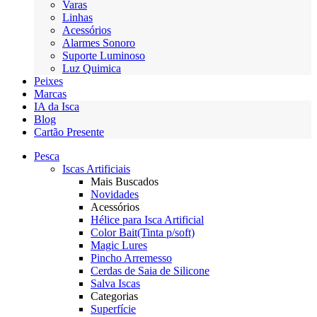
Varas
Linhas
Acessórios
Alarmes Sonoro
Suporte Luminoso
Luz Quimica
Peixes
Marcas
IA da Isca
Blog
Cartão Presente
Pesca
Iscas Artificiais
Mais Buscados
Novidades
Acessórios
Hélice para Isca Artificial
Color Bait(Tinta p/soft)
Magic Lures
Pincho Arremesso
Cerdas de Saia de Silicone
Salva Iscas
Categorias
Superfície