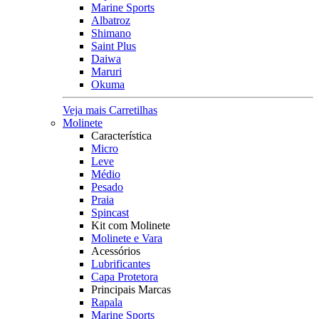
Marine Sports
Albatroz
Shimano
Saint Plus
Daiwa
Maruri
Okuma
Veja mais Carretilhas
Molinete
Característica
Micro
Leve
Médio
Pesado
Praia
Spincast
Kit com Molinete
Molinete e Vara
Acessórios
Lubrificantes
Capa Protetora
Principais Marcas
Rapala
Marine Sports