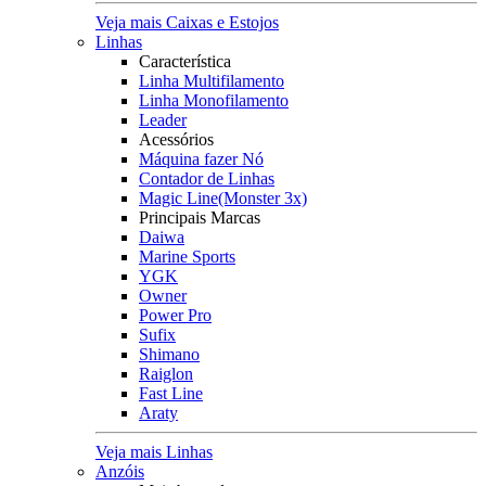
Veja mais Caixas e Estojos
Linhas
Característica
Linha Multifilamento
Linha Monofilamento
Leader
Acessórios
Máquina fazer Nó
Contador de Linhas
Magic Line(Monster 3x)
Principais Marcas
Daiwa
Marine Sports
YGK
Owner
Power Pro
Sufix
Shimano
Raiglon
Fast Line
Araty
Veja mais Linhas
Anzóis