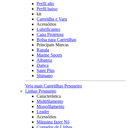
Perfil alto
Perfil baixo
kit
Carretilha e Vara
Acessórios
Lubrificantes
Capa Protetora
Bolsa para Carretilhas
Principais Marcas
Rapala
Marine Sports
Albatroz
Daiwa
Saint Plus
Shimano
Veja mais Carretilhas Pesqueiro
Linhas Pesqueiro
Característica
Multifilamento
Monofilamento
Leader
Acessórios
Máquina fazer Nó
Contador de Linhas