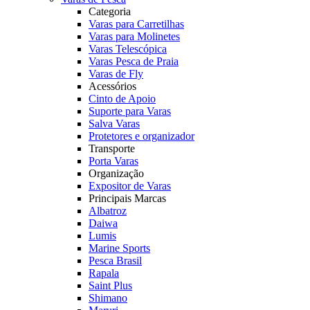
Categoria
Varas para Carretilhas
Varas para Molinetes
Varas Telescópica
Varas Pesca de Praia
Varas de Fly
Acessórios
Cinto de Apoio
Suporte para Varas
Salva Varas
Protetores e organizador
Transporte
Porta Varas
Organização
Expositor de Varas
Principais Marcas
Albatroz
Daiwa
Lumis
Marine Sports
Pesca Brasil
Rapala
Saint Plus
Shimano