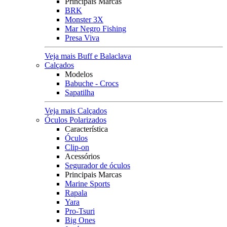
Principais Marcas
BRK
Monster 3X
Mar Negro Fishing
Presa Viva
Veja mais Buff e Balaclava
Calçados
Modelos
Babuche - Crocs
Sapatilha
Veja mais Calçados
Óculos Polarizados
Característica
Óculos
Clip-on
Acessórios
Segurador de óculos
Principais Marcas
Marine Sports
Rapala
Yara
Pro-Tsuri
Big Ones