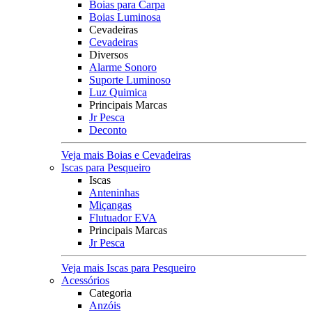
Boias para Carpa
Boias Luminosa
Cevadeiras
Cevadeiras
Diversos
Alarme Sonoro
Suporte Luminoso
Luz Quimica
Principais Marcas
Jr Pesca
Deconto
Veja mais Boias e Cevadeiras
Iscas para Pesqueiro
Iscas
Anteninhas
Miçangas
Flutuador EVA
Principais Marcas
Jr Pesca
Veja mais Iscas para Pesqueiro
Acessórios
Categoria
Anzóis