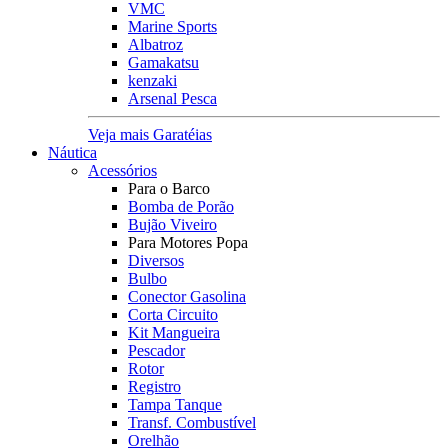
VMC
Marine Sports
Albatroz
Gamakatsu
kenzaki
Arsenal Pesca
Veja mais Garatéias
Náutica
Acessórios
Para o Barco
Bomba de Porão
Bujão Viveiro
Para Motores Popa
Diversos
Bulbo
Conector Gasolina
Corta Circuito
Kit Mangueira
Pescador
Rotor
Registro
Tampa Tanque
Transf. Combustível
Orelhão