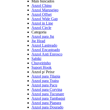
Mais buscados
Anzol Chinu
Anzol Maruseigo
Anzol Offset
Anzol Wide Gap
Anzol in Line
Anzol Circle
Categoria
Anzol para Jig
Jig Head
Anzol Lastreado
Anzol Encastoado
Anzol Anti Enrosco
Sabiki
Chuveirinho
Suport Hook
Anzol p/ Peixe
Anzol para Tilapia
Anzol para Traira
Anzol para Pacu
Anzol para Corvina
Anzol para Tucunare
Anzol para Tambaqui
Anzol para Piapara
Anzol para Dourado