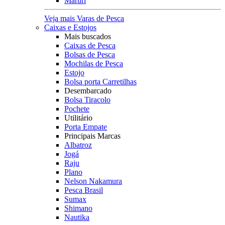
Maruri
Veja mais Varas de Pesca
Caixas e Estojos
Mais buscados
Caixas de Pesca
Bolsas de Pesca
Mochilas de Pesca
Estojo
Bolsa porta Carretilhas
Desembarcado
Bolsa Tiracolo
Pochete
Utilitário
Porta Empate
Principais Marcas
Albatroz
Jogá
Raju
Plano
Nelson Nakamura
Pesca Brasil
Sumax
Shimano
Nautika