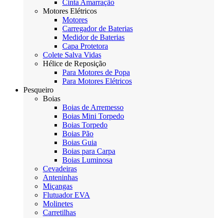
Cinta Amarração
Motores Elétricos
Motores
Carregador de Baterias
Medidor de Baterias
Capa Protetora
Colete Salva Vidas
Hélice de Reposição
Para Motores de Popa
Para Motores Elétricos
Pesqueiro
Boias
Boias de Arremesso
Boias Mini Torpedo
Boias Torpedo
Boias Pão
Boias Guia
Boias para Carpa
Boias Luminosa
Cevadeiras
Anteninhas
Miçangas
Flutuador EVA
Molinetes
Carretilhas