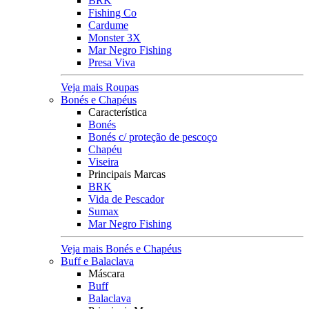
BRK
Fishing Co
Cardume
Monster 3X
Mar Negro Fishing
Presa Viva
Veja mais Roupas
Bonés e Chapéus
Característica
Bonés
Bonés c/ proteção de pescoço
Chapéu
Viseira
Principais Marcas
BRK
Vida de Pescador
Sumax
Mar Negro Fishing
Veja mais Bonés e Chapéus
Buff e Balaclava
Máscara
Buff
Balaclava