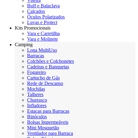
Viseira
Buff e Balaclava
Calçados
Óculos Polarizados
Luvas e Protect
Kits Promocionais
Vara e Carretilha
Vara e Molinete
Camping
Lona MultiUso
Barracas
Colchões e Colchonetes
Cadeiras e Banquetas
Fogareiro
Cartucho de Gás
Rede de Descanso
Mochilas
Talheres
Churrasco
Infladores
Estacas para Barracas
Binóculos
Bolsas Impermeáveis
Mini Mosquetão
Ventilador para Barraca