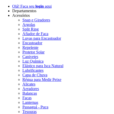
Olá! Faça seu
login
aqui
Departamentos
Acessórios
Snap e Giradores
Argolas
Split Ring
Afiador de Faca
Luvas para Encastoador
Encastoador
Repelente
Protetor Solar
Canivetes
Luz Química
Elástico para Isca Natural
Lubrificantes
Capa de Chuva
Régua para Medir Peixe
Alicates
Aeradores
Balanças
Facas
Lanternas
Passaguá - Puça
Tesouras