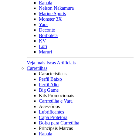
Rapala
Nelson Nakamura
Marine Sports
Monster 3X
Yara
Deconto
Borboleta
KV
Lori
Maruri
Veja mais Iscas Artificiais
Carretilhas
Características
Perfil Baixo
Perfil Alto
Big Game
Kits Promocionais
Carrretilha e Vara
Acessórios
Lubrificantes
Capa Protetora
Bolsa para Carretilha
Principais Marcas
Rapala