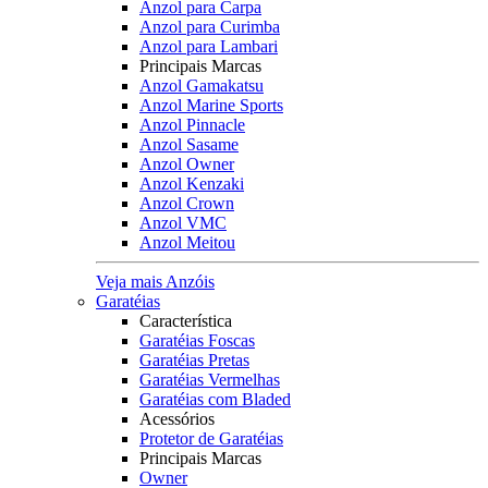
Anzol para Carpa
Anzol para Curimba
Anzol para Lambari
Principais Marcas
Anzol Gamakatsu
Anzol Marine Sports
Anzol Pinnacle
Anzol Sasame
Anzol Owner
Anzol Kenzaki
Anzol Crown
Anzol VMC
Anzol Meitou
Veja mais Anzóis
Garatéias
Característica
Garatéias Foscas
Garatéias Pretas
Garatéias Vermelhas
Garatéias com Bladed
Acessórios
Protetor de Garatéias
Principais Marcas
Owner