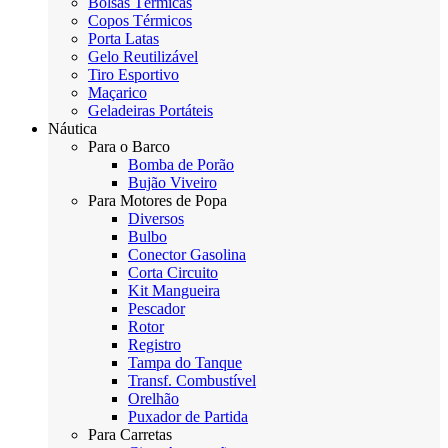
Bolsas Térmicas
Copos Térmicos
Porta Latas
Gelo Reutilizável
Tiro Esportivo
Maçarico
Geladeiras Portáteis
Náutica
Para o Barco
Bomba de Porão
Bujão Viveiro
Para Motores de Popa
Diversos
Bulbo
Conector Gasolina
Corta Circuito
Kit Mangueira
Pescador
Rotor
Registro
Tampa do Tanque
Transf. Combustível
Orelhão
Puxador de Partida
Para Carretas