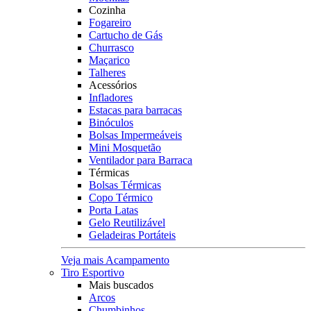
Cozinha
Fogareiro
Cartucho de Gás
Churrasco
Maçarico
Talheres
Acessórios
Infladores
Estacas para barracas
Binóculos
Bolsas Impermeáveis
Mini Mosquetão
Ventilador para Barraca
Térmicas
Bolsas Térmicas
Copo Térmico
Porta Latas
Gelo Reutilizável
Geladeiras Portáteis
Veja mais Acampamento
Tiro Esportivo
Mais buscados
Arcos
Chumbinhos