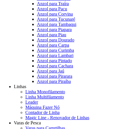
Anzol para Traíra
Anzol para Pacu
Anzol para Corvina
Anzol para Tucunaré
Anzol para Tambaqui
Anzol para Piapara
Anzol para Piau
Anzol para Dourado
Anzol para Carpa
Anzol para Curimba
Anzol para Lambari
Anzol para Pintado
Anzol para Cachara
Anzol para Jaú
Anzol para Pirarara
Anzol para Piraíba
Linhas
Linha Monofilamento
Linha Multifilamento
Leader
Máquina Fazer Nó
Contador de Linha
Magic Line - Renovador de Linhas
Varas de Pesca
Varas para Carretilhas