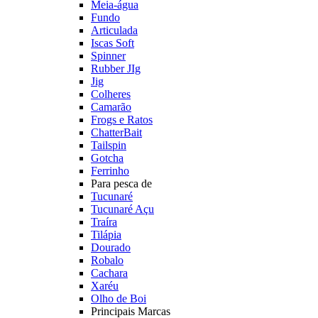
Meia-água
Fundo
Articulada
Iscas Soft
Spinner
Rubber JIg
Jig
Colheres
Camarão
Frogs e Ratos
ChatterBait
Tailspin
Gotcha
Ferrinho
Para pesca de
Tucunaré
Tucunaré Açu
Traíra
Tilápia
Dourado
Robalo
Cachara
Xaréu
Olho de Boi
Principais Marcas