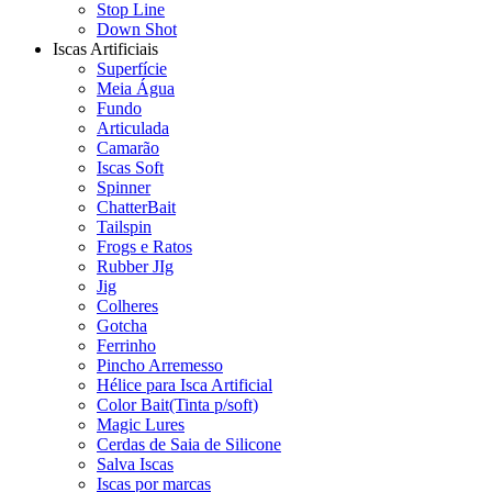
Stop Line
Down Shot
Iscas Artificiais
Superfície
Meia Água
Fundo
Articulada
Camarão
Iscas Soft
Spinner
ChatterBait
Tailspin
Frogs e Ratos
Rubber JIg
Jig
Colheres
Gotcha
Ferrinho
Pincho Arremesso
Hélice para Isca Artificial
Color Bait(Tinta p/soft)
Magic Lures
Cerdas de Saia de Silicone
Salva Iscas
Iscas por marcas