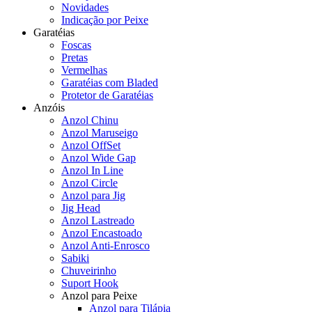
Novidades
Indicação por Peixe
Garatéias
Foscas
Pretas
Vermelhas
Garatéias com Bladed
Protetor de Garatéias
Anzóis
Anzol Chinu
Anzol Maruseigo
Anzol OffSet
Anzol Wide Gap
Anzol In Line
Anzol Circle
Anzol para Jig
Jig Head
Anzol Lastreado
Anzol Encastoado
Anzol Anti-Enrosco
Sabiki
Chuveirinho
Suport Hook
Anzol para Peixe
Anzol para Tilápia