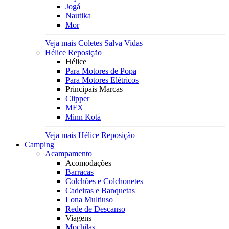
Jogá
Nautika
Mor
Veja mais Coletes Salva Vidas
Hélice Reposição
Hélice
Para Motores de Popa
Para Motores Elétricos
Principais Marcas
Clipper
MFX
Minn Kota
Veja mais Hélice Reposição
Camping
Acampamento
Acomodações
Barracas
Colchões e Colchonetes
Cadeiras e Banquetas
Lona Multiuso
Rede de Descanso
Viagens
Mochilas