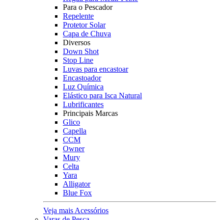
Para o Pescador
Repelente
Protetor Solar
Capa de Chuva
Diversos
Down Shot
Stop Line
Luvas para encastoar
Encastoador
Luz Química
Elástico para Isca Natural
Lubrificantes
Principais Marcas
Glico
Capella
CCM
Owner
Mury
Celta
Yara
Alligator
Blue Fox
Veja mais Acessórios
Varas de Pesca