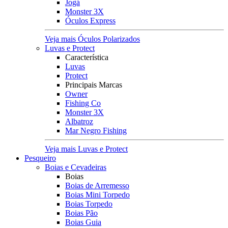
Jogá
Monster 3X
Óculos Express
Veja mais Óculos Polarizados
Luvas e Protect
Característica
Luvas
Protect
Principais Marcas
Owner
Fishing Co
Monster 3X
Albatroz
Mar Negro Fishing
Veja mais Luvas e Protect
Pesqueiro
Boias e Cevadeiras
Boias
Boias de Arremesso
Boias Mini Torpedo
Boias Torpedo
Boias Pão
Boias Guia