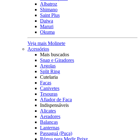
Albatroz
Shimano
Saint Plus
Daiwa
Maruri
Okuma
Veja mais Molinete
Acessórios
Mais buscados
Snap e Giradores
Argolas
Split Ring
Cutelaria
Facas
Canivetes
Tesouras
Afiador de Faca
Indispensáveis
Alicates
Aeradores
Balanças
Lanternas
Passaguá (Puça)
Régua para Medir Peixe