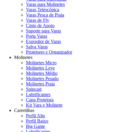
Varas para Molinetes
Varas Telescópica
Varas Pesca de Praia
Varas de Fly
Cinto de Apoio
Suporte para Varas
Porta Varas
Expositor de Varas
Salva Varas
Protetores e Organizador
Molinetes
Molinetes Micro
Molinetes Leve
Molinetes Médio
Molinetes Pesado
Molinetes Praia
Spincast
Lubrificantes
Capa Protetora
Kit Vara e Molinete
Carretilhas
Perfil Alto
Perfil Baixo
Big Game
Lubrificantes