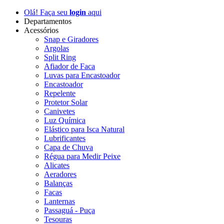
Olá! Faça seu
login
aqui
Departamentos
Acessórios
Snap e Giradores
Argolas
Split Ring
Afiador de Faca
Luvas para Encastoador
Encastoador
Repelente
Protetor Solar
Canivetes
Luz Química
Elástico para Isca Natural
Lubrificantes
Capa de Chuva
Régua para Medir Peixe
Alicates
Aeradores
Balanças
Facas
Lanternas
Passaguá - Puça
Tesouras