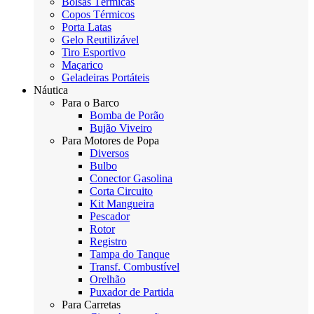
Bolsas Térmicas
Copos Térmicos
Porta Latas
Gelo Reutilizável
Tiro Esportivo
Maçarico
Geladeiras Portáteis
Náutica
Para o Barco
Bomba de Porão
Bujão Viveiro
Para Motores de Popa
Diversos
Bulbo
Conector Gasolina
Corta Circuito
Kit Mangueira
Pescador
Rotor
Registro
Tampa do Tanque
Transf. Combustível
Orelhão
Puxador de Partida
Para Carretas