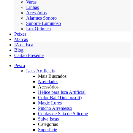
Varas
Linhas
Acessórios
Alarmes Sonoro
Suporte Luminoso
Luz Quimica
Peixes
Marcas
IA da Isca
Blog
Cartão Presente
Pesca
Iscas Artificiais
Mais Buscados
Novidades
Acessórios
Hélice para Isca Artificial
Color Bait(Tinta p/soft)
Magic Lures
Pincho Arremesso
Cerdas de Saia de Silicone
Salva Iscas
Categorias
Superfície