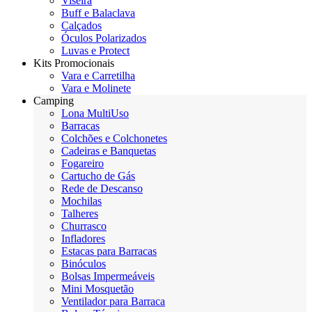
Viseira
Buff e Balaclava
Calçados
Óculos Polarizados
Luvas e Protect
Kits Promocionais
Vara e Carretilha
Vara e Molinete
Camping
Lona MultiUso
Barracas
Colchões e Colchonetes
Cadeiras e Banquetas
Fogareiro
Cartucho de Gás
Rede de Descanso
Mochilas
Talheres
Churrasco
Infladores
Estacas para Barracas
Binóculos
Bolsas Impermeáveis
Mini Mosquetão
Ventilador para Barraca