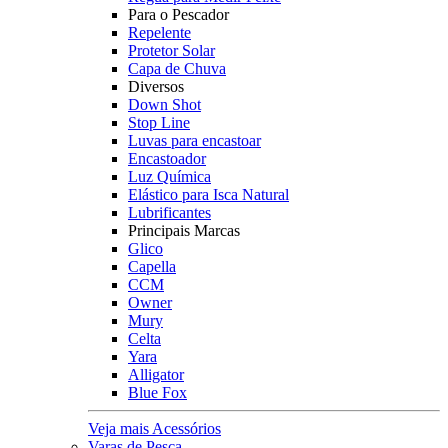
Para o Pescador
Repelente
Protetor Solar
Capa de Chuva
Diversos
Down Shot
Stop Line
Luvas para encastoar
Encastoador
Luz Química
Elástico para Isca Natural
Lubrificantes
Principais Marcas
Glico
Capella
CCM
Owner
Mury
Celta
Yara
Alligator
Blue Fox
Veja mais Acessórios
Varas de Pesca