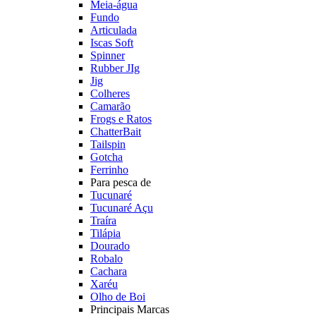
Meia-água
Fundo
Articulada
Iscas Soft
Spinner
Rubber JIg
Jig
Colheres
Camarão
Frogs e Ratos
ChatterBait
Tailspin
Gotcha
Ferrinho
Para pesca de
Tucunaré
Tucunaré Açu
Traíra
Tilápia
Dourado
Robalo
Cachara
Xaréu
Olho de Boi
Principais Marcas