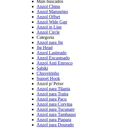
Mais buscados
Anzol Chinu
Anzol Maruseigo
Anzol Offset
Anzol Wide Gap
Anzol in Line
Anzol Circle
Categoria
Anzol para Jig
Jig Head
Anzol Lastreado
Anzol Encastoado
Anzol Anti Enrosco
Sabiki
Chuveirinho
Suport Hook
Anzol p/ Peixe
Anzol para Tilapia
Anzol para Traira
Anzol para Pacu
Anzol para Corvina
Anzol para Tucunare
Anzol para Tambaqui
Anzol para Piapara
Anzol para Dourado