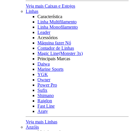
Veja mais Caixas e Estojos
Linhas
Característica
Linha Multifilamento
Linha Monofilamento
Leader
Acessórios
Máquina fazer Nó
Contador de Linhas
Magic Line(Monster 3x)
Principais Marcas
Daiwa
Marine Sports
YGK
Owner
Power Pro
Sufix
Shimano
Raiglon
Fast Line
Araty
Veja mais Linhas
Anzóis