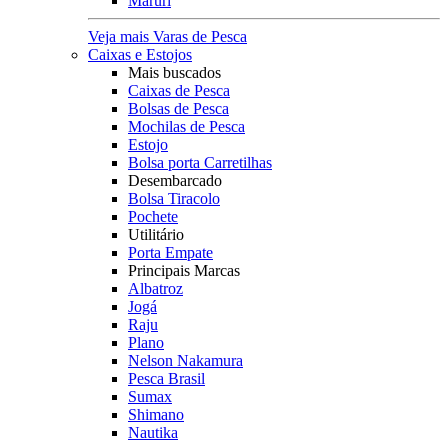
Maruri
Veja mais Varas de Pesca
Caixas e Estojos
Mais buscados
Caixas de Pesca
Bolsas de Pesca
Mochilas de Pesca
Estojo
Bolsa porta Carretilhas
Desembarcado
Bolsa Tiracolo
Pochete
Utilitário
Porta Empate
Principais Marcas
Albatroz
Jogá
Raju
Plano
Nelson Nakamura
Pesca Brasil
Sumax
Shimano
Nautika