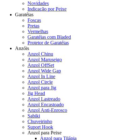
Novidades
Indicação por Peixe
Garatéias
Foscas
Pretas
Vermelhas
Garatéias com Bladed
Protetor de Garatéias
Anzóis
Anzol Chinu
Anzol Maruseigo
Anzol OffSet
Anzol Wide Gap
Anzol In Line
Anzol Circle
Anzol para Jig
Jig Head
Anzol Lastreado
Anzol Encastoado
Anzol Anti-Enrosco
Sabiki
Chuveirinho
Suport Hook
Anzol para Peixe
Anzol para Tilápia