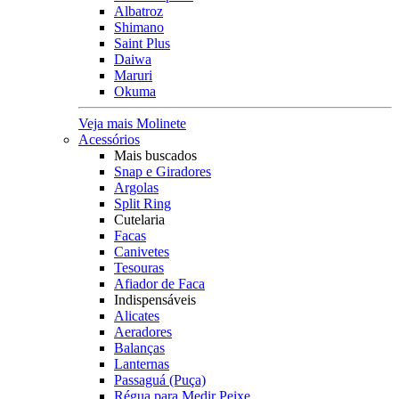
Albatroz
Shimano
Saint Plus
Daiwa
Maruri
Okuma
Veja mais Molinete
Acessórios
Mais buscados
Snap e Giradores
Argolas
Split Ring
Cutelaria
Facas
Canivetes
Tesouras
Afiador de Faca
Indispensáveis
Alicates
Aeradores
Balanças
Lanternas
Passaguá (Puça)
Régua para Medir Peixe