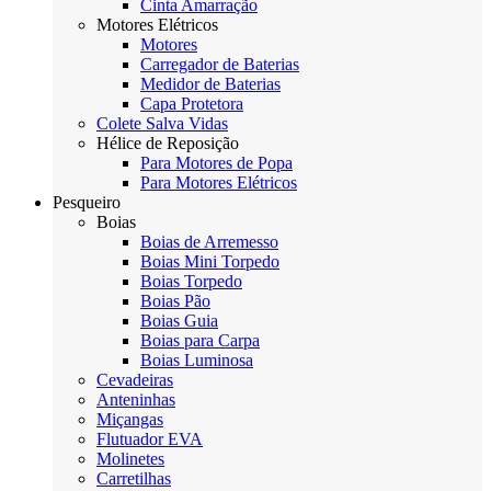
Cinta Amarração
Motores Elétricos
Motores
Carregador de Baterias
Medidor de Baterias
Capa Protetora
Colete Salva Vidas
Hélice de Reposição
Para Motores de Popa
Para Motores Elétricos
Pesqueiro
Boias
Boias de Arremesso
Boias Mini Torpedo
Boias Torpedo
Boias Pão
Boias Guia
Boias para Carpa
Boias Luminosa
Cevadeiras
Anteninhas
Miçangas
Flutuador EVA
Molinetes
Carretilhas