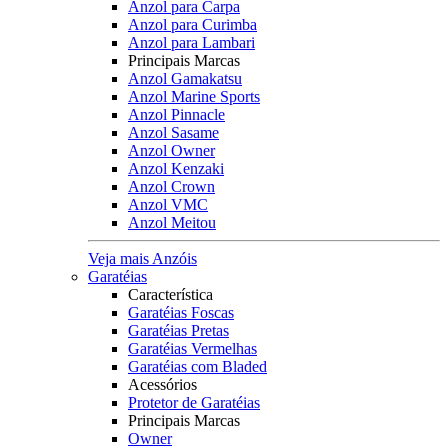
Anzol para Carpa
Anzol para Curimba
Anzol para Lambari
Principais Marcas
Anzol Gamakatsu
Anzol Marine Sports
Anzol Pinnacle
Anzol Sasame
Anzol Owner
Anzol Kenzaki
Anzol Crown
Anzol VMC
Anzol Meitou
Veja mais Anzóis
Garatéias
Característica
Garatéias Foscas
Garatéias Pretas
Garatéias Vermelhas
Garatéias com Bladed
Acessórios
Protetor de Garatéias
Principais Marcas
Owner