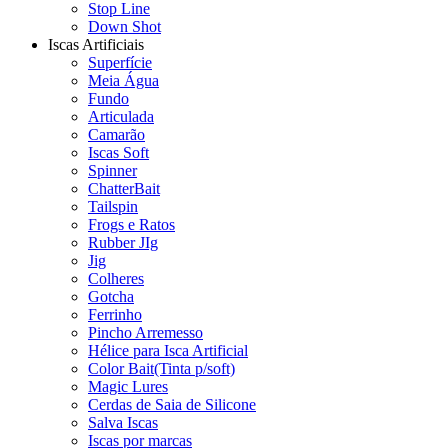
Stop Line
Down Shot
Iscas Artificiais
Superfície
Meia Água
Fundo
Articulada
Camarão
Iscas Soft
Spinner
ChatterBait
Tailspin
Frogs e Ratos
Rubber JIg
Jig
Colheres
Gotcha
Ferrinho
Pincho Arremesso
Hélice para Isca Artificial
Color Bait(Tinta p/soft)
Magic Lures
Cerdas de Saia de Silicone
Salva Iscas
Iscas por marcas