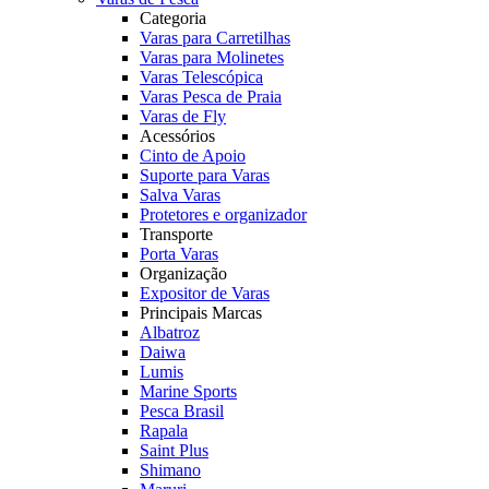
Categoria
Varas para Carretilhas
Varas para Molinetes
Varas Telescópica
Varas Pesca de Praia
Varas de Fly
Acessórios
Cinto de Apoio
Suporte para Varas
Salva Varas
Protetores e organizador
Transporte
Porta Varas
Organização
Expositor de Varas
Principais Marcas
Albatroz
Daiwa
Lumis
Marine Sports
Pesca Brasil
Rapala
Saint Plus
Shimano