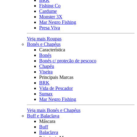
BRK
Fishing Co
Cardume
Monster 3X
Mar Negro Fishing
Presa Viva
Veja mais Roupas
Bonés e Chapéus
Característica
Bonés
Bonés c/ proteção de pescoço
Chapéu
Viseira
Principais Marcas
BRK
Vida de Pescador
Sumax
Mar Negro Fishing
Veja mais Bonés e Chapéus
Buff e Balaclava
Máscara
Buff
Balaclava