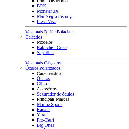
Principais Marcas
BRK
Monster 3X
Mar Negro Fishing
Presa Viva
Veja mais Buff e Balaclava
Calçados
Modelos
Babuche - Crocs
Sapatilha
Veja mais Calçados
Óculos Polarizados
Característica
Óculos
Clip-on
Acessórios
Segurador de óculos
Principais Marcas
Marine Sports
Rapala
Yara
Pro-Tsuri
Big Ones