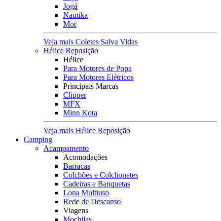
Jogá
Nautika
Mor
Veja mais Coletes Salva Vidas
Hélice Reposição
Hélice
Para Motores de Popa
Para Motores Elétricos
Principais Marcas
Clipper
MFX
Minn Kota
Veja mais Hélice Reposição
Camping
Acampamento
Acomodações
Barracas
Colchões e Colchonetes
Cadeiras e Banquetas
Lona Multiuso
Rede de Descanso
Viagens
Mochilas