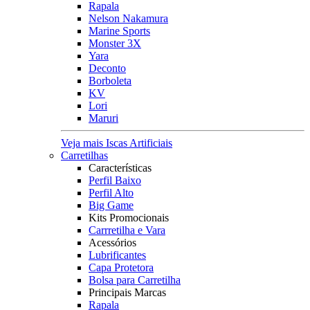
Rapala
Nelson Nakamura
Marine Sports
Monster 3X
Yara
Deconto
Borboleta
KV
Lori
Maruri
Veja mais Iscas Artificiais
Carretilhas
Características
Perfil Baixo
Perfil Alto
Big Game
Kits Promocionais
Carrretilha e Vara
Acessórios
Lubrificantes
Capa Protetora
Bolsa para Carretilha
Principais Marcas
Rapala