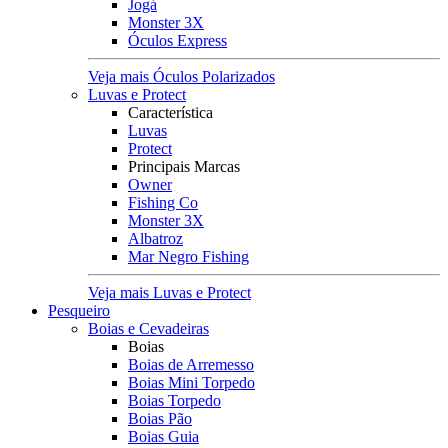
Jogá
Monster 3X
Óculos Express
Veja mais Óculos Polarizados
Luvas e Protect
Característica
Luvas
Protect
Principais Marcas
Owner
Fishing Co
Monster 3X
Albatroz
Mar Negro Fishing
Veja mais Luvas e Protect
Pesqueiro
Boias e Cevadeiras
Boias
Boias de Arremesso
Boias Mini Torpedo
Boias Torpedo
Boias Pão
Boias Guia