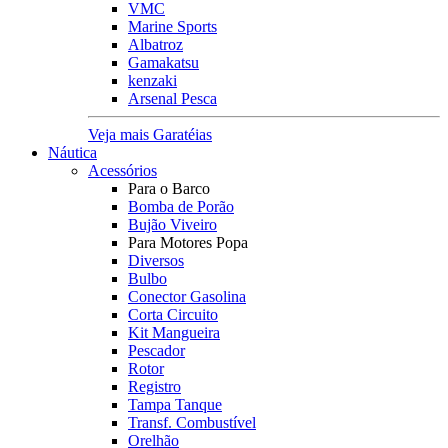
VMC
Marine Sports
Albatroz
Gamakatsu
kenzaki
Arsenal Pesca
Veja mais Garatéias
Náutica
Acessórios
Para o Barco
Bomba de Porão
Bujão Viveiro
Para Motores Popa
Diversos
Bulbo
Conector Gasolina
Corta Circuito
Kit Mangueira
Pescador
Rotor
Registro
Tampa Tanque
Transf. Combustível
Orelhão