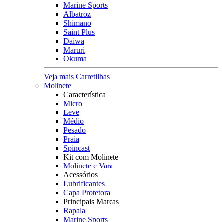
Marine Sports
Albatroz
Shimano
Saint Plus
Daiwa
Maruri
Okuma
Veja mais Carretilhas
Molinete
Característica
Micro
Leve
Médio
Pesado
Praia
Spincast
Kit com Molinete
Molinete e Vara
Acessórios
Lubrificantes
Capa Protetora
Principais Marcas
Rapala
Marine Sports