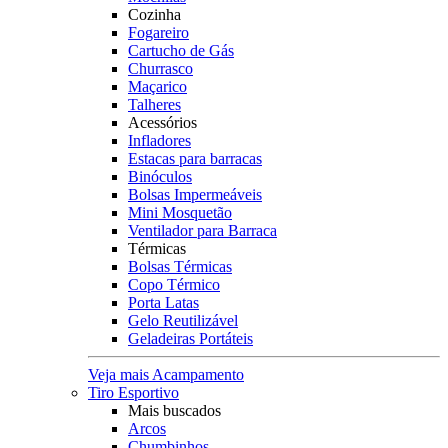
Cozinha
Fogareiro
Cartucho de Gás
Churrasco
Maçarico
Talheres
Acessórios
Infladores
Estacas para barracas
Binóculos
Bolsas Impermeáveis
Mini Mosquetão
Ventilador para Barraca
Térmicas
Bolsas Térmicas
Copo Térmico
Porta Latas
Gelo Reutilizável
Geladeiras Portáteis
Veja mais Acampamento
Tiro Esportivo
Mais buscados
Arcos
Chumbinhos