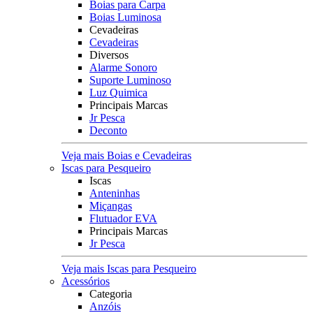
Boias para Carpa
Boias Luminosa
Cevadeiras
Cevadeiras
Diversos
Alarme Sonoro
Suporte Luminoso
Luz Quimica
Principais Marcas
Jr Pesca
Deconto
Veja mais Boias e Cevadeiras
Iscas para Pesqueiro
Iscas
Anteninhas
Miçangas
Flutuador EVA
Principais Marcas
Jr Pesca
Veja mais Iscas para Pesqueiro
Acessórios
Categoria
Anzóis