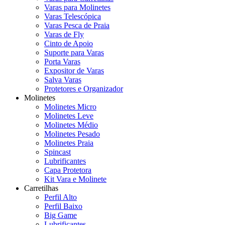
Varas para Molinetes
Varas Telescópica
Varas Pesca de Praia
Varas de Fly
Cinto de Apoio
Suporte para Varas
Porta Varas
Expositor de Varas
Salva Varas
Protetores e Organizador
Molinetes
Molinetes Micro
Molinetes Leve
Molinetes Médio
Molinetes Pesado
Molinetes Praia
Spincast
Lubrificantes
Capa Protetora
Kit Vara e Molinete
Carretilhas
Perfil Alto
Perfil Baixo
Big Game
Lubrificantes