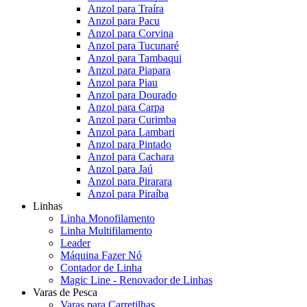
Anzol para Traíra
Anzol para Pacu
Anzol para Corvina
Anzol para Tucunaré
Anzol para Tambaqui
Anzol para Piapara
Anzol para Piau
Anzol para Dourado
Anzol para Carpa
Anzol para Curimba
Anzol para Lambari
Anzol para Pintado
Anzol para Cachara
Anzol para Jaú
Anzol para Pirarara
Anzol para Piraíba
Linhas
Linha Monofilamento
Linha Multifilamento
Leader
Máquina Fazer Nó
Contador de Linha
Magic Line - Renovador de Linhas
Varas de Pesca
Varas para Carretilhas