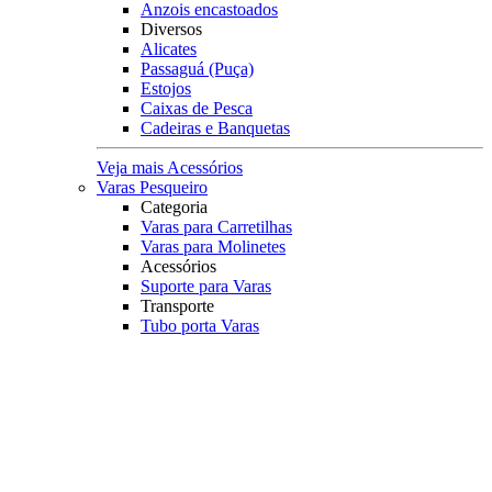
Anzois encastoados
Diversos
Alicates
Passaguá (Puça)
Estojos
Caixas de Pesca
Cadeiras e Banquetas
Veja mais Acessórios
Varas Pesqueiro
Categoria
Varas para Carretilhas
Varas para Molinetes
Acessórios
Suporte para Varas
Transporte
Tubo porta Varas
Organização
Expositores
Principais Marcas
Albatroz
Daiwa
Lumis
Marine Sports
Pesca Brasil