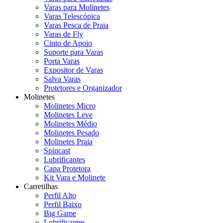
Varas para Molinetes
Varas Telescópica
Varas Pesca de Praia
Varas de Fly
Cinto de Apoio
Suporte para Varas
Porta Varas
Expositor de Varas
Salva Varas
Protetores e Organizador
Molinetes
Molinetes Micro
Molinetes Leve
Molinetes Médio
Molinetes Pesado
Molinetes Praia
Spincast
Lubrificantes
Capa Protetora
Kit Vara e Molinete
Carretilhas
Perfil Alto
Perfil Baixo
Big Game
Lubrificantes