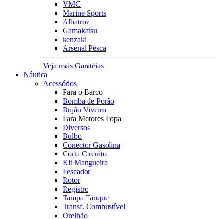
VMC
Marine Sports
Albatroz
Gamakatsu
kenzaki
Arsenal Pesca
Veja mais Garatéias
Náutica
Acessórios
Para o Barco
Bomba de Porão
Bujão Viveiro
Para Motores Popa
Diversos
Bulbo
Conector Gasolina
Corta Circuito
Kit Mangueira
Pescador
Rotor
Registro
Tampa Tanque
Transf. Combustível
Orelhão