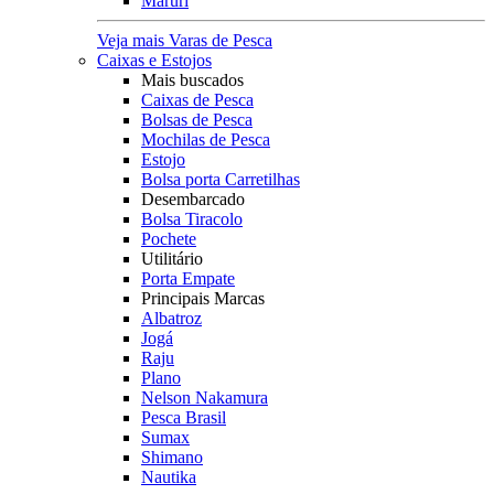
Maruri
Veja mais Varas de Pesca
Caixas e Estojos
Mais buscados
Caixas de Pesca
Bolsas de Pesca
Mochilas de Pesca
Estojo
Bolsa porta Carretilhas
Desembarcado
Bolsa Tiracolo
Pochete
Utilitário
Porta Empate
Principais Marcas
Albatroz
Jogá
Raju
Plano
Nelson Nakamura
Pesca Brasil
Sumax
Shimano
Nautika