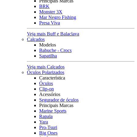
Principais Marcas
BRK
Monster 3X
Mar Negro Fishing
Presa Viva
Veja mais Buff e Balaclava
Calçados
Modelos
Babuche - Crocs
Sapatilha
Veja mais Calçados
Óculos Polarizados
Característica
Óculos
Clip-on
Acessórios
Segurador de óculos
Principais Marcas
Marine Sports
Rapala
Yara
Pro-Tsuri
Big Ones