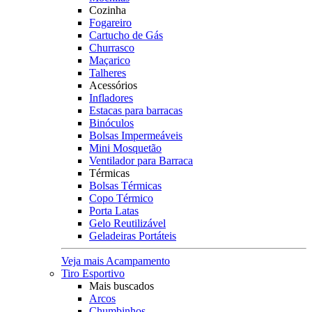
Cozinha
Fogareiro
Cartucho de Gás
Churrasco
Maçarico
Talheres
Acessórios
Infladores
Estacas para barracas
Binóculos
Bolsas Impermeáveis
Mini Mosquetão
Ventilador para Barraca
Térmicas
Bolsas Térmicas
Copo Térmico
Porta Latas
Gelo Reutilizável
Geladeiras Portáteis
Veja mais Acampamento
Tiro Esportivo
Mais buscados
Arcos
Chumbinhos