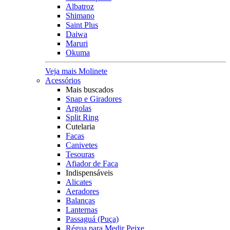
Albatroz
Shimano
Saint Plus
Daiwa
Maruri
Okuma
Veja mais Molinete
Acessórios
Mais buscados
Snap e Giradores
Argolas
Split Ring
Cutelaria
Facas
Canivetes
Tesouras
Afiador de Faca
Indispensáveis
Alicates
Aeradores
Balanças
Lanternas
Passaguá (Puça)
Régua para Medir Peixe