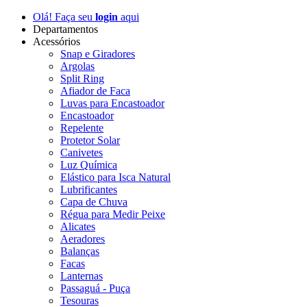
Olá! Faça seu
login
aqui
Departamentos
Acessórios
Snap e Giradores
Argolas
Split Ring
Afiador de Faca
Luvas para Encastoador
Encastoador
Repelente
Protetor Solar
Canivetes
Luz Química
Elástico para Isca Natural
Lubrificantes
Capa de Chuva
Régua para Medir Peixe
Alicates
Aeradores
Balanças
Facas
Lanternas
Passaguá - Puça
Tesouras