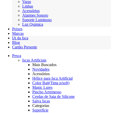
Varas
Linhas
Acessórios
Alarmes Sonoro
Suporte Luminoso
Luz Quimica
Peixes
Marcas
IA da Isca
Blog
Cartão Presente
Pesca
Iscas Artificiais
Mais Buscados
Novidades
Acessórios
Hélice para Isca Artificial
Color Bait(Tinta p/soft)
Magic Lures
Pincho Arremesso
Cerdas de Saia de Silicone
Salva Iscas
Categorias
Superfície