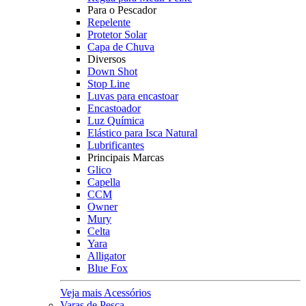
Para o Pescador
Repelente
Protetor Solar
Capa de Chuva
Diversos
Down Shot
Stop Line
Luvas para encastoar
Encastoador
Luz Química
Elástico para Isca Natural
Lubrificantes
Principais Marcas
Glico
Capella
CCM
Owner
Mury
Celta
Yara
Alligator
Blue Fox
Veja mais Acessórios
Varas de Pesca