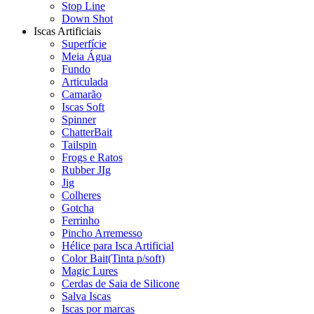
Stop Line
Down Shot
Iscas Artificiais
Superfície
Meia Água
Fundo
Articulada
Camarão
Iscas Soft
Spinner
ChatterBait
Tailspin
Frogs e Ratos
Rubber JIg
Jig
Colheres
Gotcha
Ferrinho
Pincho Arremesso
Hélice para Isca Artificial
Color Bait(Tinta p/soft)
Magic Lures
Cerdas de Saia de Silicone
Salva Iscas
Iscas por marcas