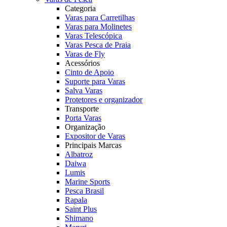
Categoria
Varas para Carretilhas
Varas para Molinetes
Varas Telescópica
Varas Pesca de Praia
Varas de Fly
Acessórios
Cinto de Apoio
Suporte para Varas
Salva Varas
Protetores e organizador
Transporte
Porta Varas
Organização
Expositor de Varas
Principais Marcas
Albatroz
Daiwa
Lumis
Marine Sports
Pesca Brasil
Rapala
Saint Plus
Shimano