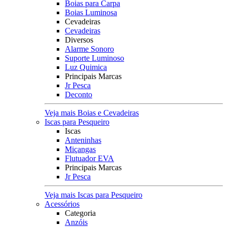
Boias para Carpa
Boias Luminosa
Cevadeiras
Cevadeiras
Diversos
Alarme Sonoro
Suporte Luminoso
Luz Quimica
Principais Marcas
Jr Pesca
Deconto
Veja mais Boias e Cevadeiras
Iscas para Pesqueiro
Iscas
Anteninhas
Miçangas
Flutuador EVA
Principais Marcas
Jr Pesca
Veja mais Iscas para Pesqueiro
Acessórios
Categoria
Anzóis