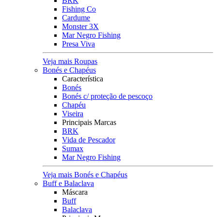
BRK
Fishing Co
Cardume
Monster 3X
Mar Negro Fishing
Presa Viva
Veja mais Roupas
Bonés e Chapéus
Característica
Bonés
Bonés c/ proteção de pescoço
Chapéu
Viseira
Principais Marcas
BRK
Vida de Pescador
Sumax
Mar Negro Fishing
Veja mais Bonés e Chapéus
Buff e Balaclava
Máscara
Buff
Balaclava