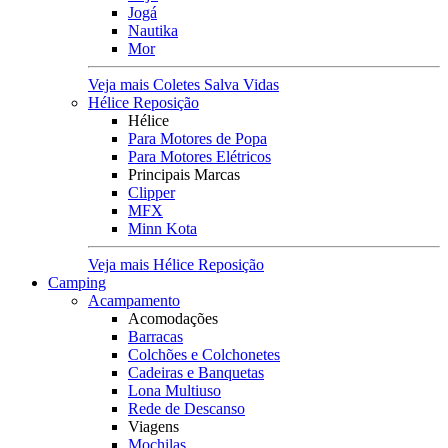
Jogá
Nautika
Mor
Veja mais Coletes Salva Vidas
Hélice Reposição
Hélice
Para Motores de Popa
Para Motores Elétricos
Principais Marcas
Clipper
MFX
Minn Kota
Veja mais Hélice Reposição
Camping
Acampamento
Acomodações
Barracas
Colchões e Colchonetes
Cadeiras e Banquetas
Lona Multiuso
Rede de Descanso
Viagens
Mochilas