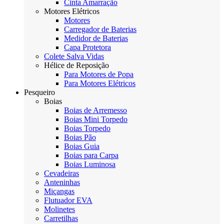
Cinta Amarração
Motores Elétricos
Motores
Carregador de Baterias
Medidor de Baterias
Capa Protetora
Colete Salva Vidas
Hélice de Reposição
Para Motores de Popa
Para Motores Elétricos
Pesqueiro
Boias
Boias de Arremesso
Boias Mini Torpedo
Boias Torpedo
Boias Pão
Boias Guia
Boias para Carpa
Boias Luminosa
Cevadeiras
Anteninhas
Miçangas
Flutuador EVA
Molinetes
Carretilhas