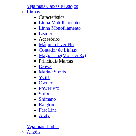
Veja mais Caixas e Estojos
Linhas
Característica
Linha Multifilamento
Linha Monofilamento
Leader
Acessórios
Máquina fazer Nó
Contador de Linhas
Magic Line(Monster 3x)
Principais Marcas
Daiwa
Marine Sports
YGK
Owner
Power Pro
Sufix
Shimano
Raiglon
Fast Line
Araty
Veja mais Linhas
Anzóis