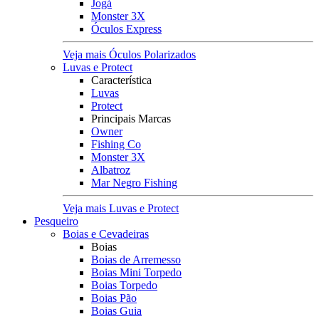
Jogá
Monster 3X
Óculos Express
Veja mais Óculos Polarizados
Luvas e Protect
Característica
Luvas
Protect
Principais Marcas
Owner
Fishing Co
Monster 3X
Albatroz
Mar Negro Fishing
Veja mais Luvas e Protect
Pesqueiro
Boias e Cevadeiras
Boias
Boias de Arremesso
Boias Mini Torpedo
Boias Torpedo
Boias Pão
Boias Guia