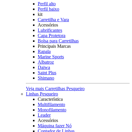
Perfil alto
Perfil baixo
kit
Carretilha e Vara
Acessórios
Lubrificantes
Capa Protetora
Bolsa para Carretilhas
Principais Marcas
Rapala
Marine Sports
Albatroz
Daiwa
Saint Plus
Shimano
Veja mais Carretilhas Pesqueiro
Linhas Pesqueiro
Característica
Multifilamento
Monofilamento
Leader
Acessórios
Máquina fazer Nó
Contador de Linhas