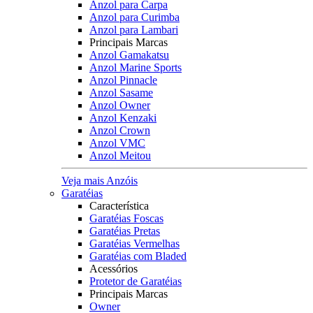
Anzol para Carpa
Anzol para Curimba
Anzol para Lambari
Principais Marcas
Anzol Gamakatsu
Anzol Marine Sports
Anzol Pinnacle
Anzol Sasame
Anzol Owner
Anzol Kenzaki
Anzol Crown
Anzol VMC
Anzol Meitou
Veja mais Anzóis
Garatéias
Característica
Garatéias Foscas
Garatéias Pretas
Garatéias Vermelhas
Garatéias com Bladed
Acessórios
Protetor de Garatéias
Principais Marcas
Owner