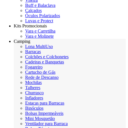
Viseira
Buff e Balaclava
Calçados
Óculos Polarizados
Luvas e Protect
Kits Promocionais
Vara e Carretilha
Vara e Molinete
Camping
Lona MultiUso
Barracas
Colchões e Colchonetes
Cadeiras e Banquetas
Fogareiro
Cartucho de Gás
Rede de Descanso
Mochilas
Talheres
Churrasco
Infladores
Estacas para Barracas
Binóculos
Bolsas Impermeáveis
Mini Mosquetão
Ventilador para Barraca