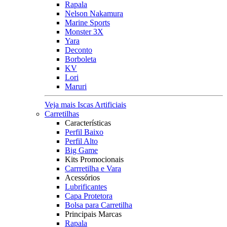
Rapala
Nelson Nakamura
Marine Sports
Monster 3X
Yara
Deconto
Borboleta
KV
Lori
Maruri
Veja mais Iscas Artificiais
Carretilhas
Características
Perfil Baixo
Perfil Alto
Big Game
Kits Promocionais
Carrretilha e Vara
Acessórios
Lubrificantes
Capa Protetora
Bolsa para Carretilha
Principais Marcas
Rapala