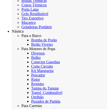
Bolsas Térmicas
Copos Térmicos
Porta Latas
Gelo Reutilizável
Tiro Esportivo
Maçarico
Geladeiras Portáteis
Náutica
Para o Barco
Bomba de Porão
Bujão Viveiro
Para Motores de Popa
Diversos
Bulbo
Conector Gasolina
Corta Circuito
Kit Mangueira
Pescador
Rotor
Registro
Tampa do Tanque
Transf. Combustível
Orelhão
Puxador de Partida
Para Carretas