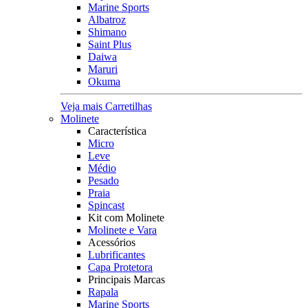
Marine Sports
Albatroz
Shimano
Saint Plus
Daiwa
Maruri
Okuma
Veja mais Carretilhas
Molinete
Característica
Micro
Leve
Médio
Pesado
Praia
Spincast
Kit com Molinete
Molinete e Vara
Acessórios
Lubrificantes
Capa Protetora
Principais Marcas
Rapala
Marine Sports