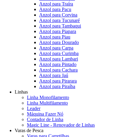
Anzol para Traíra
Anzol para Pacu
Anzol para Corvina
Anzol para Tucunaré
Anzol para Tambaqui
Anzol para Piapara
Anzol para Piau
Anzol para Dourado
Anzol para Carpa
Anzol para Curimba
Anzol para Lambari
Anzol para Pintado
Anzol para Cachara
Anzol para Jaú
Anzol para Pirarara
Anzol para Piraíba
Linhas
Linha Monofilamento
Linha Multifilamento
Leader
Máquina Fazer Nó
Contador de Linha
Magic Line - Renovador de Linhas
Varas de Pesca
Varas para Carretilhas