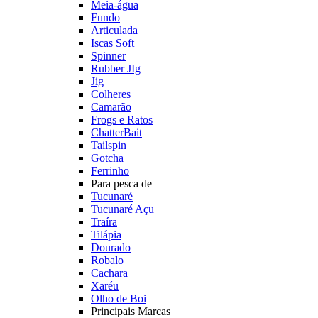
Meia-água
Fundo
Articulada
Iscas Soft
Spinner
Rubber JIg
Jig
Colheres
Camarão
Frogs e Ratos
ChatterBait
Tailspin
Gotcha
Ferrinho
Para pesca de
Tucunaré
Tucunaré Açu
Traíra
Tilápia
Dourado
Robalo
Cachara
Xaréu
Olho de Boi
Principais Marcas