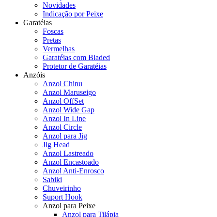
Novidades
Indicação por Peixe
Garatéias
Foscas
Pretas
Vermelhas
Garatéias com Bladed
Protetor de Garatéias
Anzóis
Anzol Chinu
Anzol Maruseigo
Anzol OffSet
Anzol Wide Gap
Anzol In Line
Anzol Circle
Anzol para Jig
Jig Head
Anzol Lastreado
Anzol Encastoado
Anzol Anti-Enrosco
Sabiki
Chuveirinho
Suport Hook
Anzol para Peixe
Anzol para Tilápia