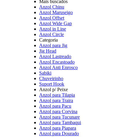
Mais buscados
Anzol Chinu
Anzol Maruseigo
Anzol Offset
Anzol Wide Gap
Anzol in Line
Anzol Circle
Categoria
Anzol para Jig
Jig Head
Anzol Lastreado
Anzol Encastoado
Anzol Anti Enrosco
Sabiki
Chuveirinho
Suport Hook
Anzol p/ Peixe
Anzol para Tilapia
Anzol para Traira
Anzol para Pacu
Anzol para Corvina
Anzol para Tucunare
Anzol para Tambaqui
Anzol para Piapara
Anzol para Dourado