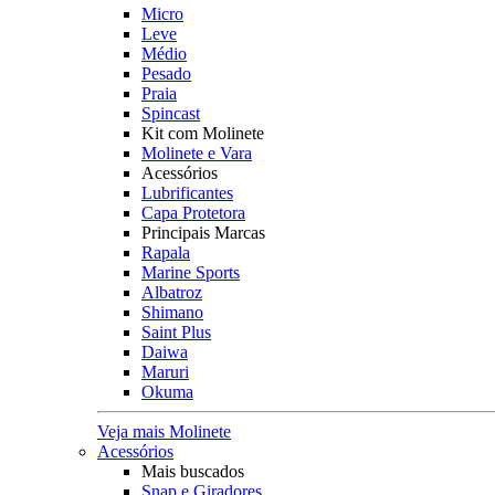
Micro
Leve
Médio
Pesado
Praia
Spincast
Kit com Molinete
Molinete e Vara
Acessórios
Lubrificantes
Capa Protetora
Principais Marcas
Rapala
Marine Sports
Albatroz
Shimano
Saint Plus
Daiwa
Maruri
Okuma
Veja mais Molinete
Acessórios
Mais buscados
Snap e Giradores