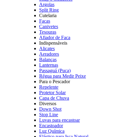
Argolas
Split Ring
Cutelaria
Facas
Canivetes
Tesouras
Afiador de Faca
Indispensáveis
Alicates
Aeradores
Balanças
Lanternas
Passaguá (Puça)
Régua para Medir Peixe
Para o Pescador
Repelente
Protetor Solar
Capa de Chuva
Diversos
Down Shot
Stop Line
Luvas para encastoar
Encastoador
Luz Química
Elástico para Isca Natural