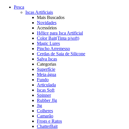
Pesca
Iscas Artificiais
Mais Buscados
Novidades
Acessórios
Hélice para Isca Artificial
Color Bait(Tinta p/soft)
Magic Lures
Pincho Arremesso
Cerdas de Saia de Silicone
Salva Iscas
Categorias
Superfície
Meia-água
Fundo
Articulada
Iscas Soft
Spinner
Rubber JIg
Jig
Colheres
Camarão
Frogs e Ratos
ChatterBait