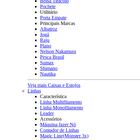
Bolsa Tiracolo
Pochete
Utilitário
Porta Empate
Principais Marcas
Albatroz
Jogá
Raju
Plano
Nelson Nakamura
Pesca Brasil
Sumax
Shimano
Nautika
Veja mais Caixas e Estojos
Linhas
Característica
Linha Multifilamento
Linha Monofilamento
Leader
Acessórios
Máquina fazer Nó
Contador de Linhas
Magic Line(Monster 3x)