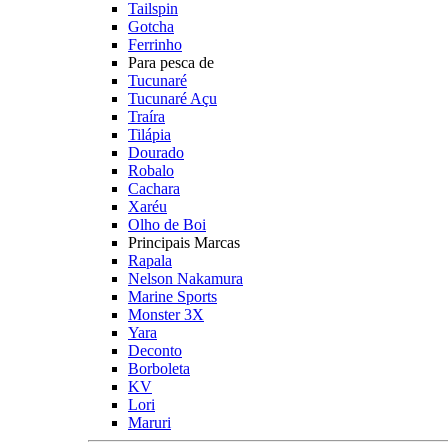
Tailspin
Gotcha
Ferrinho
Para pesca de
Tucunaré
Tucunaré Açu
Traíra
Tilápia
Dourado
Robalo
Cachara
Xaréu
Olho de Boi
Principais Marcas
Rapala
Nelson Nakamura
Marine Sports
Monster 3X
Yara
Deconto
Borboleta
KV
Lori
Maruri