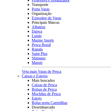
Protetores e organizador
Transporte
Porta Varas
Organização
Expositor de Varas
Principais Marcas
Albatroz
Daiwa
Lumis
Marine Sports
Pesca Brasil
Rapala
Saint Plus
Shimano
Maruri
Veja mais Varas de Pesca
Caixas e Estojos
Mais buscados
Caixas de Pesca
Bolsas de Pesca
Mochilas de Pesca
Estojo
Bolsa porta Carretilhas
Desembarcado