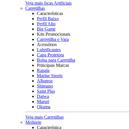
Veja mais Iscas Artificiais
Carretilhas
Características
Perfil Baixo
Perfil Alto
Big Game
Kits Promocionais
Carrretilha e Vara
Acessórios
Lubrificantes
Capa Protetora
Bolsa para Carretilha
Principais Marcas
Rapala
Marine Sports
Albatroz
Shimano
Saint Plus
Daiwa
Maruri
Okuma
Veja mais Carretilhas
Molinete
Característica