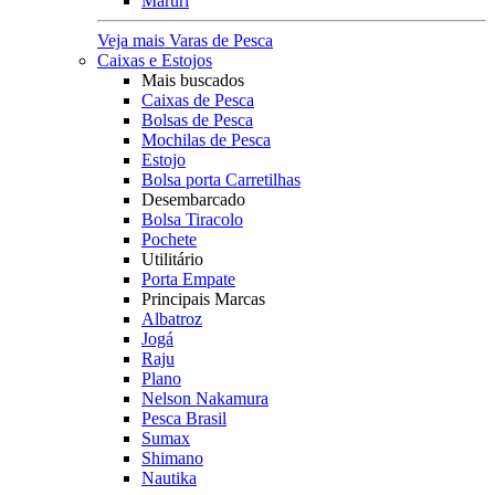
Maruri
Veja mais Varas de Pesca
Caixas e Estojos
Mais buscados
Caixas de Pesca
Bolsas de Pesca
Mochilas de Pesca
Estojo
Bolsa porta Carretilhas
Desembarcado
Bolsa Tiracolo
Pochete
Utilitário
Porta Empate
Principais Marcas
Albatroz
Jogá
Raju
Plano
Nelson Nakamura
Pesca Brasil
Sumax
Shimano
Nautika