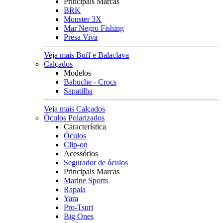
Principais Marcas
BRK
Monster 3X
Mar Negro Fishing
Presa Viva
Veja mais Buff e Balaclava
Calçados
Modelos
Babuche - Crocs
Sapatilha
Veja mais Calçados
Óculos Polarizados
Característica
Óculos
Clip-on
Acessórios
Segurador de óculos
Principais Marcas
Marine Sports
Rapala
Yara
Pro-Tsuri
Big Ones