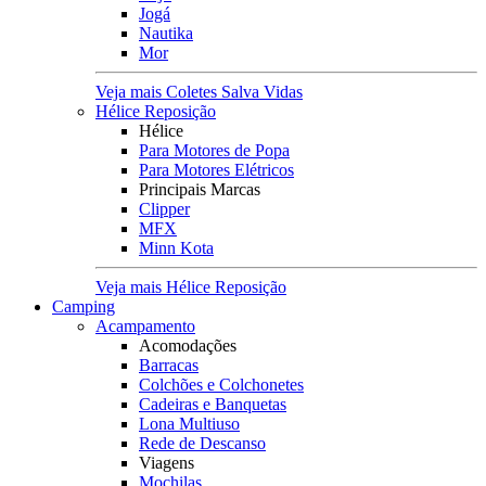
Jogá
Nautika
Mor
Veja mais Coletes Salva Vidas
Hélice Reposição
Hélice
Para Motores de Popa
Para Motores Elétricos
Principais Marcas
Clipper
MFX
Minn Kota
Veja mais Hélice Reposição
Camping
Acampamento
Acomodações
Barracas
Colchões e Colchonetes
Cadeiras e Banquetas
Lona Multiuso
Rede de Descanso
Viagens
Mochilas