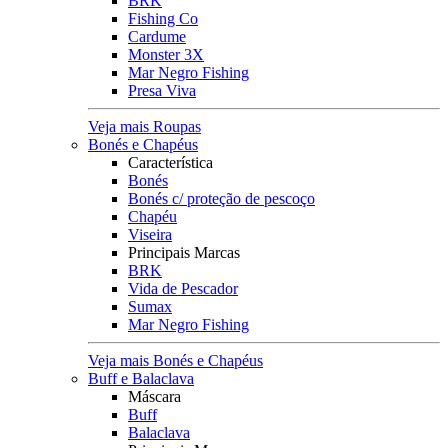
BRK
Fishing Co
Cardume
Monster 3X
Mar Negro Fishing
Presa Viva
Veja mais Roupas
Bonés e Chapéus
Característica
Bonés
Bonés c/ proteção de pescoço
Chapéu
Viseira
Principais Marcas
BRK
Vida de Pescador
Sumax
Mar Negro Fishing
Veja mais Bonés e Chapéus
Buff e Balaclava
Máscara
Buff
Balaclava