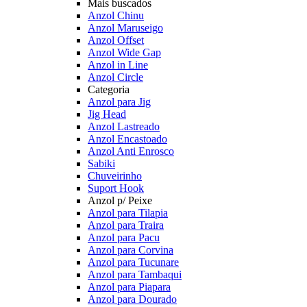
Mais buscados
Anzol Chinu
Anzol Maruseigo
Anzol Offset
Anzol Wide Gap
Anzol in Line
Anzol Circle
Categoria
Anzol para Jig
Jig Head
Anzol Lastreado
Anzol Encastoado
Anzol Anti Enrosco
Sabiki
Chuveirinho
Suport Hook
Anzol p/ Peixe
Anzol para Tilapia
Anzol para Traira
Anzol para Pacu
Anzol para Corvina
Anzol para Tucunare
Anzol para Tambaqui
Anzol para Piapara
Anzol para Dourado