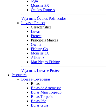
Jogá
Monster 3X
Óculos Express
Veja mais Óculos Polarizados
Luvas e Protect
Característica
Luvas
Protect
Principais Marcas
Owner
Fishing Co
Monster 3X
Albatroz
Mar Negro Fishing
Veja mais Luvas e Protect
Pesqueiro
Boias e Cevadeiras
Boias
Boias de Arremesso
Boias Mini Torpedo
Boias Torpedo
Boias Pão
Boias Guia