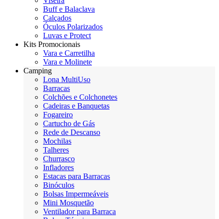
Viseira
Buff e Balaclava
Calçados
Óculos Polarizados
Luvas e Protect
Kits Promocionais
Vara e Carretilha
Vara e Molinete
Camping
Lona MultiUso
Barracas
Colchões e Colchonetes
Cadeiras e Banquetas
Fogareiro
Cartucho de Gás
Rede de Descanso
Mochilas
Talheres
Churrasco
Infladores
Estacas para Barracas
Binóculos
Bolsas Impermeáveis
Mini Mosquetão
Ventilador para Barraca