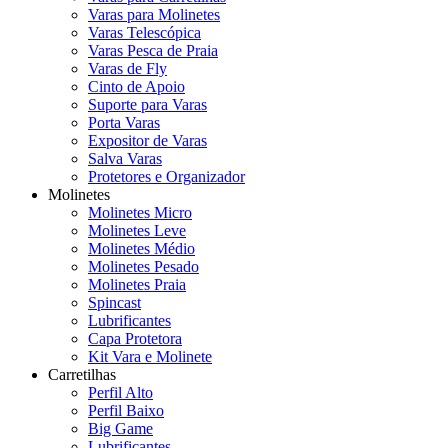
Varas para Molinetes
Varas Telescópica
Varas Pesca de Praia
Varas de Fly
Cinto de Apoio
Suporte para Varas
Porta Varas
Expositor de Varas
Salva Varas
Protetores e Organizador
Molinetes
Molinetes Micro
Molinetes Leve
Molinetes Médio
Molinetes Pesado
Molinetes Praia
Spincast
Lubrificantes
Capa Protetora
Kit Vara e Molinete
Carretilhas
Perfil Alto
Perfil Baixo
Big Game
Lubrificantes