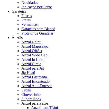
Novidades
Indicação por Peixe
Garatéias
Foscas
Pretas
Vermelhas
Garatéias com Bladed
Protetor de Garatéias
Anzóis
Anzol Chinu
Anzol Maruseigo
Anzol OffSet
Anzol Wide Gap
Anzol In Line
Anzol Circle
Anzol para Jig
Jig Head
Anzol Lastreado
Anzol Encastoado
Anzol Anti-Enrosco
Sabiki
Chuveirinho
Suport Hook
Anzol para Peixe
Anzol para Tilápia