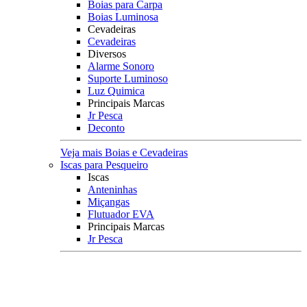
Boias para Carpa
Boias Luminosa
Cevadeiras
Cevadeiras
Diversos
Alarme Sonoro
Suporte Luminoso
Luz Quimica
Principais Marcas
Jr Pesca
Deconto
Veja mais Boias e Cevadeiras
Iscas para Pesqueiro
Iscas
Anteninhas
Miçangas
Flutuador EVA
Principais Marcas
Jr Pesca
Veja mais Iscas para Pesqueiro
Acessórios
Categoria
Anzóis