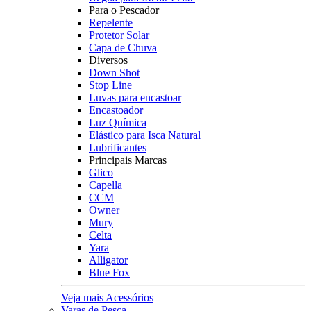
Para o Pescador
Repelente
Protetor Solar
Capa de Chuva
Diversos
Down Shot
Stop Line
Luvas para encastoar
Encastoador
Luz Química
Elástico para Isca Natural
Lubrificantes
Principais Marcas
Glico
Capella
CCM
Owner
Mury
Celta
Yara
Alligator
Blue Fox
Veja mais Acessórios
Varas de Pesca