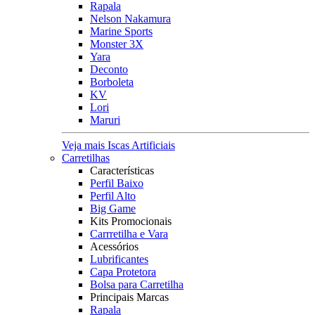
Rapala
Nelson Nakamura
Marine Sports
Monster 3X
Yara
Deconto
Borboleta
KV
Lori
Maruri
Veja mais Iscas Artificiais
Carretilhas
Características
Perfil Baixo
Perfil Alto
Big Game
Kits Promocionais
Carrretilha e Vara
Acessórios
Lubrificantes
Capa Protetora
Bolsa para Carretilha
Principais Marcas
Rapala