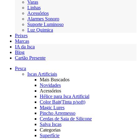
Varas
Linhas
Acessórios
Alarmes Sonoro
Suporte Luminoso
Luz Quimica
Peixes
Marcas
IA da Isca
Blog
Cartão Presente
Pesca
Iscas Artificiais
Mais Buscados
Novidades
Acessórios
Hélice para Isca Artificial
Color Bait(Tinta p/soft)
Magic Lures
Pincho Arremesso
Cerdas de Saia de Silicone
Salva Iscas
Categorias
Superfície