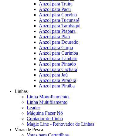
Anzol para Traíra
Anzol para Pacu
Anzol para Corvina
Anzol para Tucunaré
Anzol para Tambaqui
Anzol para Piapara
Anzol para Piau
Anzol para Dourado
Anzol para Carpa
Anzol para Curimba
Anzol para Lambari
Anzol para Pintado
Anzol para Cachara
Anzol para Jaú
Anzol para Pirarara
Anzol para Piraíba
Linhas
Linha Monofilamento
Linha Multifilamento
Leader
Máquina Fazer Nó
Contador de Linha
Magic Line - Renovador de Linhas
Varas de Pesca
Varas para Carretilhas