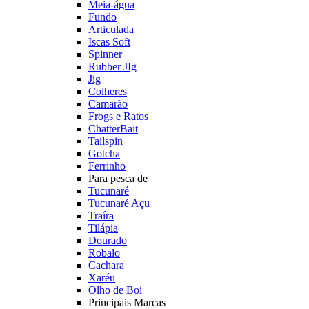
Meia-água
Fundo
Articulada
Iscas Soft
Spinner
Rubber JIg
Jig
Colheres
Camarão
Frogs e Ratos
ChatterBait
Tailspin
Gotcha
Ferrinho
Para pesca de
Tucunaré
Tucunaré Açu
Traíra
Tilápia
Dourado
Robalo
Cachara
Xaréu
Olho de Boi
Principais Marcas