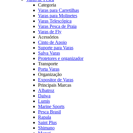
Categoria
Varas para Carretilhas
Varas para Molinetes
Varas Telescópica
Varas Pesca de Praia
Varas de Fly
Acessórios
Cinto de Apoio
Suporte para Varas
Salva Varas
Protetores e organizador
Transporte
Porta Varas
Organização
Expositor de Varas
Principais Marcas
Albatroz
Daiwa
Lumis
Marine Sports
Pesca Brasil
Rapala
Saint Plus
Shimano