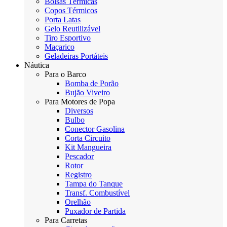
Bolsas Térmicas
Copos Térmicos
Porta Latas
Gelo Reutilizável
Tiro Esportivo
Maçarico
Geladeiras Portáteis
Náutica
Para o Barco
Bomba de Porão
Bujão Viveiro
Para Motores de Popa
Diversos
Bulbo
Conector Gasolina
Corta Circuito
Kit Mangueira
Pescador
Rotor
Registro
Tampa do Tanque
Transf. Combustível
Orelhão
Puxador de Partida
Para Carretas