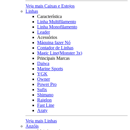
Veja mais Caixas e Estojos
Linhas
Característica
Linha Multifilamento
Linha Monofilamento
Leader
Acessórios
Máquina fazer Nó
Contador de Linhas
Magic Line(Monster 3x)
Principais Marcas
Daiwa
Marine Sports
YGK
Owner
Power Pro
Sufix
Shimano
Raiglon
Fast Line
Araty
Veja mais Linhas
Anzóis