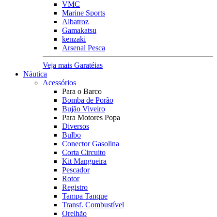
VMC
Marine Sports
Albatroz
Gamakatsu
kenzaki
Arsenal Pesca
Veja mais Garatéias
Náutica
Acessórios
Para o Barco
Bomba de Porão
Bujão Viveiro
Para Motores Popa
Diversos
Bulbo
Conector Gasolina
Corta Circuito
Kit Mangueira
Pescador
Rotor
Registro
Tampa Tanque
Transf. Combustível
Orelhão