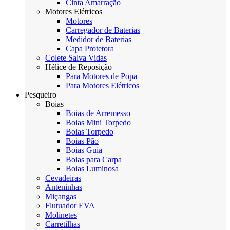
Cinta Amarração
Motores Elétricos
Motores
Carregador de Baterias
Medidor de Baterias
Capa Protetora
Colete Salva Vidas
Hélice de Reposição
Para Motores de Popa
Para Motores Elétricos
Pesqueiro
Boias
Boias de Arremesso
Boias Mini Torpedo
Boias Torpedo
Boias Pão
Boias Guia
Boias para Carpa
Boias Luminosa
Cevadeiras
Anteninhas
Miçangas
Flutuador EVA
Molinetes
Carretilhas