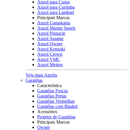
Anzol para Carpa
Anzol para Curimba
Anzol para Lambari
Principais Marcas
Anzol Gamakatsu
Anzol Marine Sports
Anzol Pinnacle
Anzol Sasame
Anzol Owner
Anzol Kenzaki
Anzol Crown
Anzol VMC
Anzol Meitou
Veja mais Anzóis
Garatéias
Característica
Garatéias Foscas
Garatéias Pretas
Garatéias Vermelhas
Garatéias com Bladed
Acessórios
Protetor de Garatéias
Principais Marcas
Owner