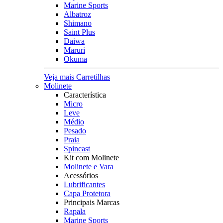
Marine Sports
Albatroz
Shimano
Saint Plus
Daiwa
Maruri
Okuma
Veja mais Carretilhas
Molinete
Característica
Micro
Leve
Médio
Pesado
Praia
Spincast
Kit com Molinete
Molinete e Vara
Acessórios
Lubrificantes
Capa Protetora
Principais Marcas
Rapala
Marine Sports