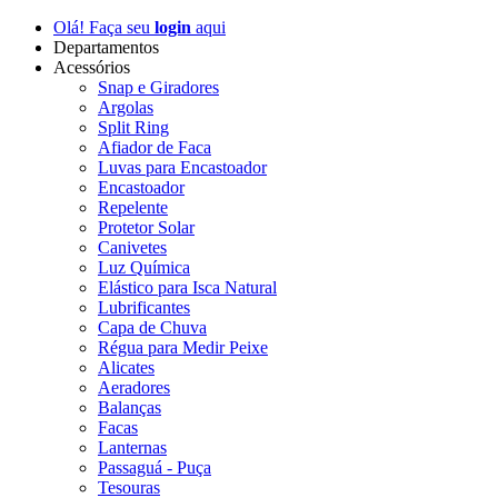
Olá! Faça seu
login
aqui
Departamentos
Acessórios
Snap e Giradores
Argolas
Split Ring
Afiador de Faca
Luvas para Encastoador
Encastoador
Repelente
Protetor Solar
Canivetes
Luz Química
Elástico para Isca Natural
Lubrificantes
Capa de Chuva
Régua para Medir Peixe
Alicates
Aeradores
Balanças
Facas
Lanternas
Passaguá - Puça
Tesouras