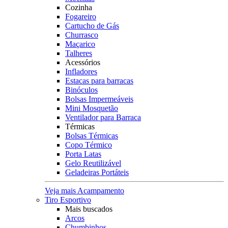
Cozinha
Fogareiro
Cartucho de Gás
Churrasco
Maçarico
Talheres
Acessórios
Infladores
Estacas para barracas
Binóculos
Bolsas Impermeáveis
Mini Mosquetão
Ventilador para Barraca
Térmicas
Bolsas Térmicas
Copo Térmico
Porta Latas
Gelo Reutilizável
Geladeiras Portáteis
Veja mais Acampamento
Tiro Esportivo
Mais buscados
Arcos
Chumbinhos