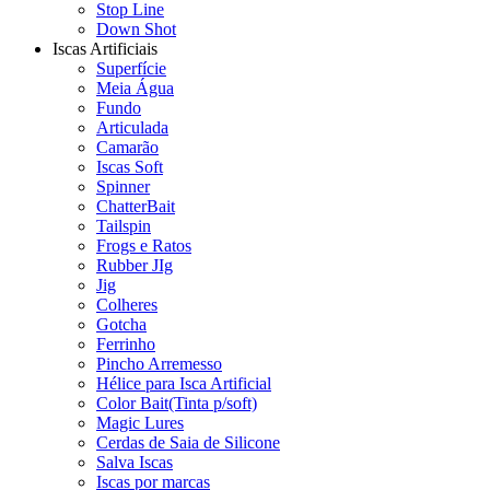
Stop Line
Down Shot
Iscas Artificiais
Superfície
Meia Água
Fundo
Articulada
Camarão
Iscas Soft
Spinner
ChatterBait
Tailspin
Frogs e Ratos
Rubber JIg
Jig
Colheres
Gotcha
Ferrinho
Pincho Arremesso
Hélice para Isca Artificial
Color Bait(Tinta p/soft)
Magic Lures
Cerdas de Saia de Silicone
Salva Iscas
Iscas por marcas