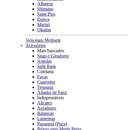
Albatroz
Shimano
Saint Plus
Daiwa
Maruri
Okuma
Veja mais Molinete
Acessórios
Mais buscados
Snap e Giradores
Argolas
Split Ring
Cutelaria
Facas
Canivetes
Tesouras
Afiador de Faca
Indispensáveis
Alicates
Aeradores
Balanças
Lanternas
Passaguá (Puça)
Régua para Medir Peixe