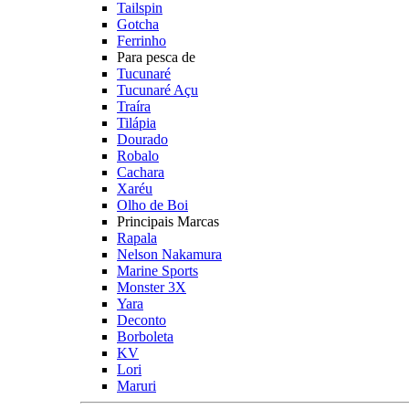
Tailspin
Gotcha
Ferrinho
Para pesca de
Tucunaré
Tucunaré Açu
Traíra
Tilápia
Dourado
Robalo
Cachara
Xaréu
Olho de Boi
Principais Marcas
Rapala
Nelson Nakamura
Marine Sports
Monster 3X
Yara
Deconto
Borboleta
KV
Lori
Maruri