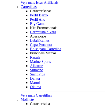
Veja mais Iscas Artificiais
Carretilhas
Características
Perfil Baixo
Perfil Alto
Big Game
Kits Promocionais
Carrretilha e Vara
Acessórios
Lubrificantes
Capa Protetora
Bolsa para Carretilha
Principais Marcas
Rapala
Marine Sports
Albatroz
Shimano
Saint Plus
Daiwa
Maruri
Okuma
Veja mais Carretilhas
Molinete
Característica