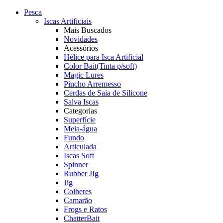
Pesca
Iscas Artificiais
Mais Buscados
Novidades
Acessórios
Hélice para Isca Artificial
Color Bait(Tinta p/soft)
Magic Lures
Pincho Arremesso
Cerdas de Saia de Silicone
Salva Iscas
Categorias
Superfície
Meia-água
Fundo
Articulada
Iscas Soft
Spinner
Rubber JIg
Jig
Colheres
Camarão
Frogs e Ratos
ChatterBait