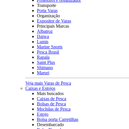
Protetores e organizador
Transporte
Porta Varas
Organização
Expositor de Varas
Principais Marcas
Albatroz
Daiwa
Lumis
Marine Sports
Pesca Brasil
Rapala
Saint Plus
Shimano
Maruri
Veja mais Varas de Pesca
Caixas e Estojos
Mais buscados
Caixas de Pesca
Bolsas de Pesca
Mochilas de Pesca
Estojo
Bolsa porta Carretilhas
Desembarcado