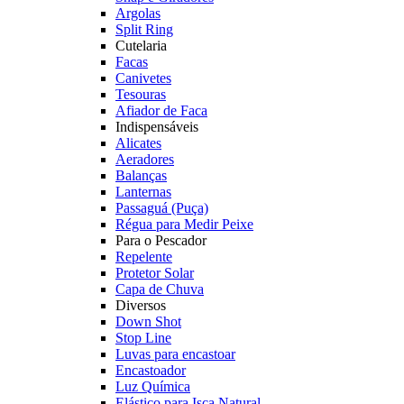
Argolas
Split Ring
Cutelaria
Facas
Canivetes
Tesouras
Afiador de Faca
Indispensáveis
Alicates
Aeradores
Balanças
Lanternas
Passaguá (Puça)
Régua para Medir Peixe
Para o Pescador
Repelente
Protetor Solar
Capa de Chuva
Diversos
Down Shot
Stop Line
Luvas para encastoar
Encastoador
Luz Química
Elástico para Isca Natural