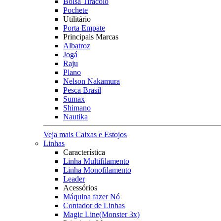
Bolsa Tiracolo
Pochete
Utilitário
Porta Empate
Principais Marcas
Albatroz
Jogá
Raju
Plano
Nelson Nakamura
Pesca Brasil
Sumax
Shimano
Nautika
Veja mais Caixas e Estojos
Linhas
Característica
Linha Multifilamento
Linha Monofilamento
Leader
Acessórios
Máquina fazer Nó
Contador de Linhas
Magic Line(Monster 3x)