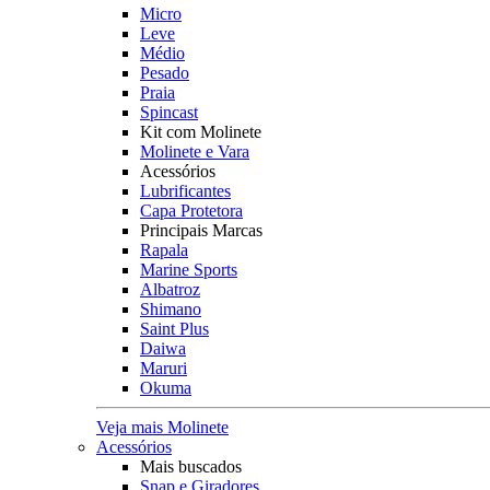
Micro
Leve
Médio
Pesado
Praia
Spincast
Kit com Molinete
Molinete e Vara
Acessórios
Lubrificantes
Capa Protetora
Principais Marcas
Rapala
Marine Sports
Albatroz
Shimano
Saint Plus
Daiwa
Maruri
Okuma
Veja mais Molinete
Acessórios
Mais buscados
Snap e Giradores