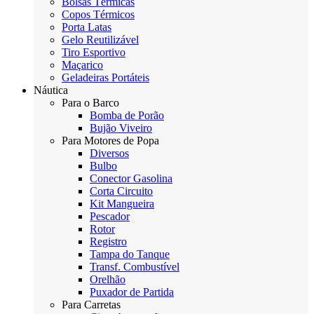
Bolsas Térmicas
Copos Térmicos
Porta Latas
Gelo Reutilizável
Tiro Esportivo
Maçarico
Geladeiras Portáteis
Náutica
Para o Barco
Bomba de Porão
Bujão Viveiro
Para Motores de Popa
Diversos
Bulbo
Conector Gasolina
Corta Circuito
Kit Mangueira
Pescador
Rotor
Registro
Tampa do Tanque
Transf. Combustível
Orelhão
Puxador de Partida
Para Carretas