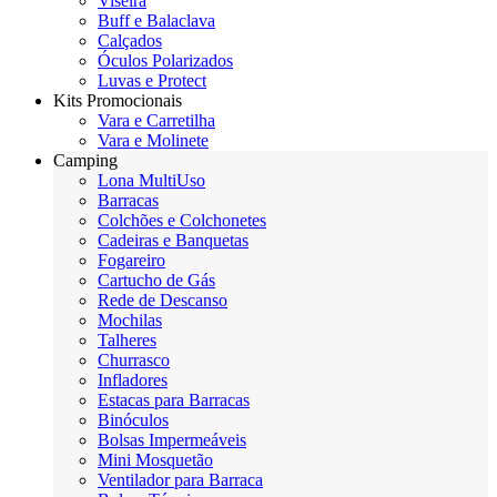
Viseira
Buff e Balaclava
Calçados
Óculos Polarizados
Luvas e Protect
Kits Promocionais
Vara e Carretilha
Vara e Molinete
Camping
Lona MultiUso
Barracas
Colchões e Colchonetes
Cadeiras e Banquetas
Fogareiro
Cartucho de Gás
Rede de Descanso
Mochilas
Talheres
Churrasco
Infladores
Estacas para Barracas
Binóculos
Bolsas Impermeáveis
Mini Mosquetão
Ventilador para Barraca