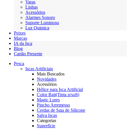
Varas
Linhas
Acessórios
Alarmes Sonoro
Suporte Luminoso
Luz Quimica
Peixes
Marcas
IA da Isca
Blog
Cartão Presente
Pesca
Iscas Artificiais
Mais Buscados
Novidades
Acessórios
Hélice para Isca Artificial
Color Bait(Tinta p/soft)
Magic Lures
Pincho Arremesso
Cerdas de Saia de Silicone
Salva Iscas
Categorias
Superfície