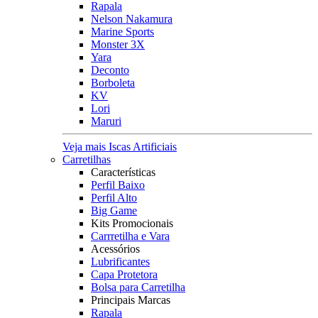
Rapala
Nelson Nakamura
Marine Sports
Monster 3X
Yara
Deconto
Borboleta
KV
Lori
Maruri
Veja mais Iscas Artificiais
Carretilhas
Características
Perfil Baixo
Perfil Alto
Big Game
Kits Promocionais
Carrretilha e Vara
Acessórios
Lubrificantes
Capa Protetora
Bolsa para Carretilha
Principais Marcas
Rapala