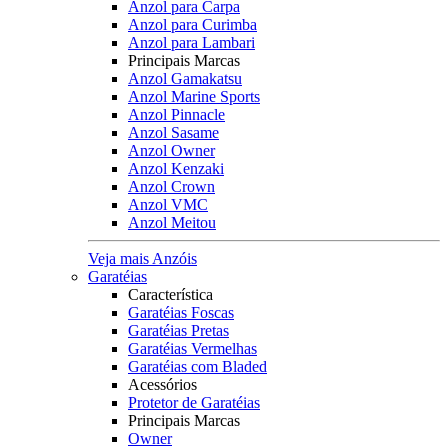
Anzol para Carpa
Anzol para Curimba
Anzol para Lambari
Principais Marcas
Anzol Gamakatsu
Anzol Marine Sports
Anzol Pinnacle
Anzol Sasame
Anzol Owner
Anzol Kenzaki
Anzol Crown
Anzol VMC
Anzol Meitou
Veja mais Anzóis
Garatéias
Característica
Garatéias Foscas
Garatéias Pretas
Garatéias Vermelhas
Garatéias com Bladed
Acessórios
Protetor de Garatéias
Principais Marcas
Owner