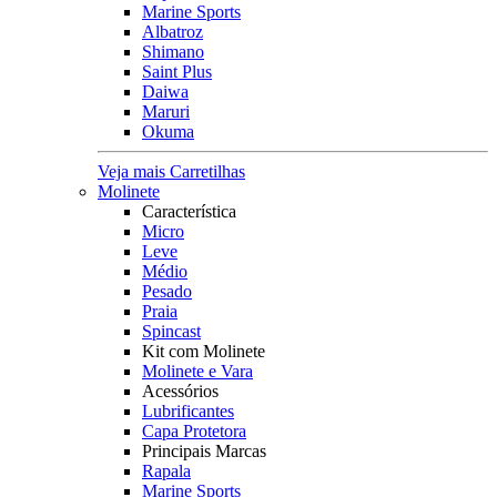
Marine Sports
Albatroz
Shimano
Saint Plus
Daiwa
Maruri
Okuma
Veja mais Carretilhas
Molinete
Característica
Micro
Leve
Médio
Pesado
Praia
Spincast
Kit com Molinete
Molinete e Vara
Acessórios
Lubrificantes
Capa Protetora
Principais Marcas
Rapala
Marine Sports