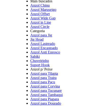
Mais buscados
Anzol Chinu
Anzol Maruseigo
Anzol Offset
Anzol Wide Gap
Anzol in Line
Anzol Circle
Categoria
Anzol para Jig
Jig Head
Anzol Lastreado
Anzol Encastoado
Anzol Anti Enrosco
Sabiki
Chuveirinho
Suport Hook
Anzol p/ Peixe
Anzol para Tilapia
Anzol para Traira
Anzol para Pacu
Anzol para Corvina
Anzol para Tucunare
Anzol para Tambaqui
Anzol para Piapara
Anzol para Dourado