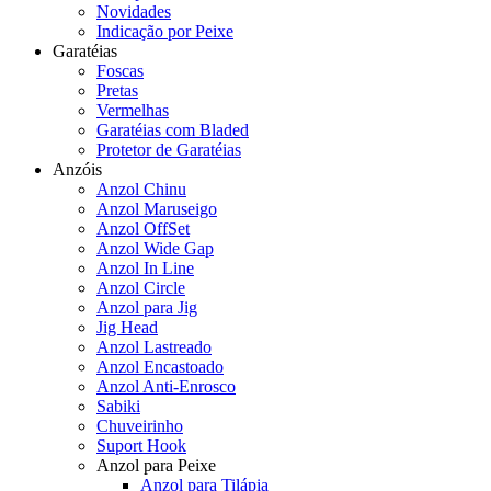
Novidades
Indicação por Peixe
Garatéias
Foscas
Pretas
Vermelhas
Garatéias com Bladed
Protetor de Garatéias
Anzóis
Anzol Chinu
Anzol Maruseigo
Anzol OffSet
Anzol Wide Gap
Anzol In Line
Anzol Circle
Anzol para Jig
Jig Head
Anzol Lastreado
Anzol Encastoado
Anzol Anti-Enrosco
Sabiki
Chuveirinho
Suport Hook
Anzol para Peixe
Anzol para Tilápia