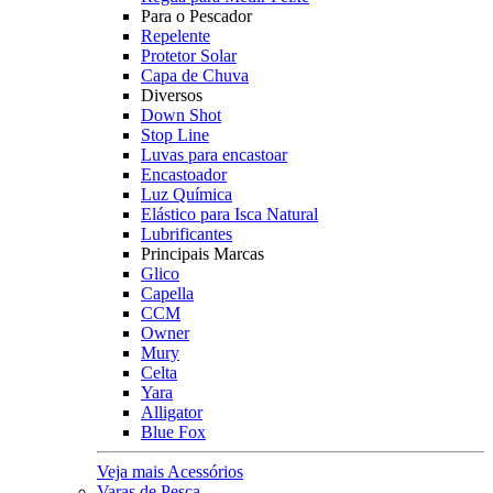
Para o Pescador
Repelente
Protetor Solar
Capa de Chuva
Diversos
Down Shot
Stop Line
Luvas para encastoar
Encastoador
Luz Química
Elástico para Isca Natural
Lubrificantes
Principais Marcas
Glico
Capella
CCM
Owner
Mury
Celta
Yara
Alligator
Blue Fox
Veja mais Acessórios
Varas de Pesca