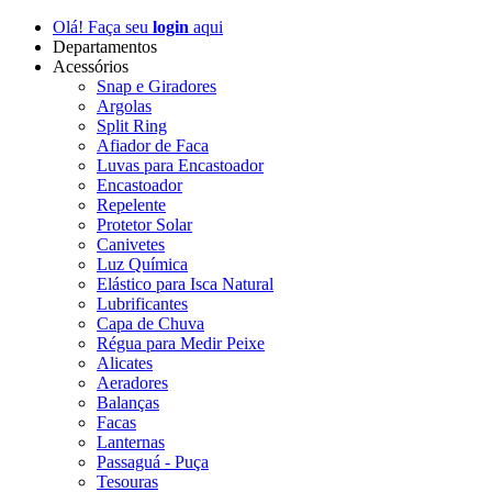
Olá! Faça seu
login
aqui
Departamentos
Acessórios
Snap e Giradores
Argolas
Split Ring
Afiador de Faca
Luvas para Encastoador
Encastoador
Repelente
Protetor Solar
Canivetes
Luz Química
Elástico para Isca Natural
Lubrificantes
Capa de Chuva
Régua para Medir Peixe
Alicates
Aeradores
Balanças
Facas
Lanternas
Passaguá - Puça
Tesouras