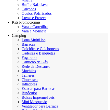
Viseira
Buff e Balaclava
Calçados
Óculos Polarizados
Luvas e Protect
Kits Promocionais
Vara e Carretilha
Vara e Molinete
Camping
Lona MultiUso
Barracas
Colchões e Colchonetes
Cadeiras e Banquetas
Fogareiro
Cartucho de Gás
Rede de Descanso
Mochilas
Talheres
Churrasco
Infladores
Estacas para Barracas
Binóculos
Bolsas Impermeáveis
Mini Mosquetão
Ventilador para Barraca