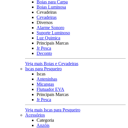
Boias para Carpa
Boias Luminosa
Cevadeiras
Cevadeiras
Diversos
Alarme Sonoro
Suporte Luminoso
Luz Quimica
Principais Marcas
Jr Pesca
Deconto
Veja mais Boias e Cevadeiras
Iscas para Pesqueiro
Iscas
Anteninhas
Miçangas
Flutuador EVA
Principais Marcas
Jr Pesca
Veja mais Iscas para Pesqueiro
Acessórios
Categoria
Anzóis