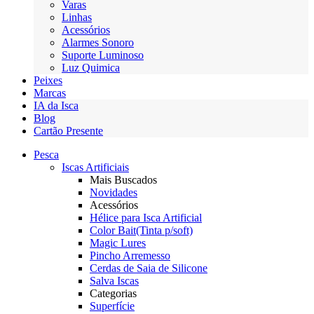
Varas
Linhas
Acessórios
Alarmes Sonoro
Suporte Luminoso
Luz Quimica
Peixes
Marcas
IA da Isca
Blog
Cartão Presente
Pesca
Iscas Artificiais
Mais Buscados
Novidades
Acessórios
Hélice para Isca Artificial
Color Bait(Tinta p/soft)
Magic Lures
Pincho Arremesso
Cerdas de Saia de Silicone
Salva Iscas
Categorias
Superfície