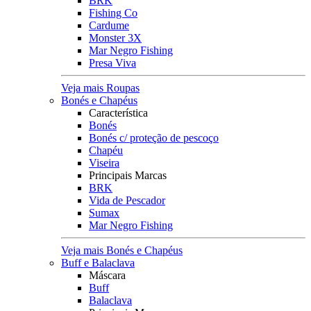
BRK
Fishing Co
Cardume
Monster 3X
Mar Negro Fishing
Presa Viva
Veja mais Roupas
Bonés e Chapéus
Característica
Bonés
Bonés c/ proteção de pescoço
Chapéu
Viseira
Principais Marcas
BRK
Vida de Pescador
Sumax
Mar Negro Fishing
Veja mais Bonés e Chapéus
Buff e Balaclava
Máscara
Buff
Balaclava