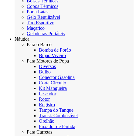
Bolsas Térmicas
Copos Térmicos
Porta Latas
Gelo Reutilizável
Tiro Esportivo
Maçarico
Geladeiras Portáteis
Náutica
Para o Barco
Bomba de Porão
Bujão Viveiro
Para Motores de Popa
Diversos
Bulbo
Conector Gasolina
Corta Circuito
Kit Mangueira
Pescador
Rotor
Registro
Tampa do Tanque
Transf. Combustível
Orelhão
Puxador de Partida
Para Carretas