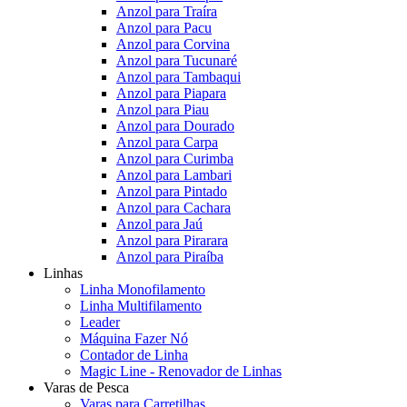
Anzol para Traíra
Anzol para Pacu
Anzol para Corvina
Anzol para Tucunaré
Anzol para Tambaqui
Anzol para Piapara
Anzol para Piau
Anzol para Dourado
Anzol para Carpa
Anzol para Curimba
Anzol para Lambari
Anzol para Pintado
Anzol para Cachara
Anzol para Jaú
Anzol para Pirarara
Anzol para Piraíba
Linhas
Linha Monofilamento
Linha Multifilamento
Leader
Máquina Fazer Nó
Contador de Linha
Magic Line - Renovador de Linhas
Varas de Pesca
Varas para Carretilhas