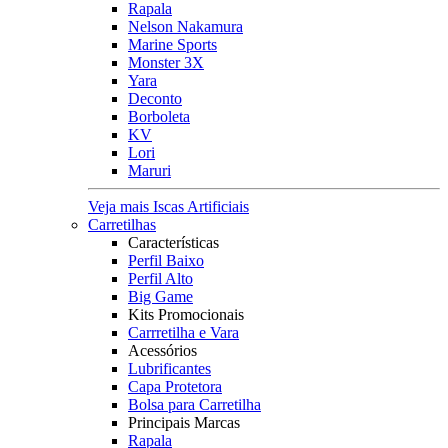
Rapala
Nelson Nakamura
Marine Sports
Monster 3X
Yara
Deconto
Borboleta
KV
Lori
Maruri
Veja mais Iscas Artificiais
Carretilhas
Características
Perfil Baixo
Perfil Alto
Big Game
Kits Promocionais
Carrretilha e Vara
Acessórios
Lubrificantes
Capa Protetora
Bolsa para Carretilha
Principais Marcas
Rapala