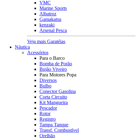
VMC
Marine Sports
Albatroz
Gamakatsu
kenzaki
Arsenal Pesca
Veja mais Garatéias
Náutica
Acessórios
Para o Barco
Bomba de Porão
Bujão Viveiro
Para Motores Popa
Diversos
Bulbo
Conector Gasolina
Corta Circuito
Kit Mangueira
Pescador
Rotor
Registro
Tampa Tanque
Transf. Combustível
Orelhão