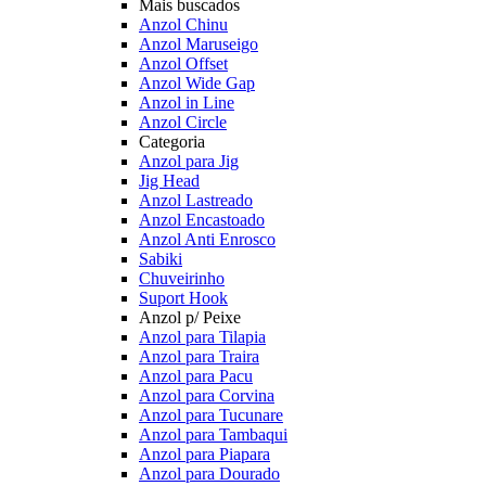
Mais buscados
Anzol Chinu
Anzol Maruseigo
Anzol Offset
Anzol Wide Gap
Anzol in Line
Anzol Circle
Categoria
Anzol para Jig
Jig Head
Anzol Lastreado
Anzol Encastoado
Anzol Anti Enrosco
Sabiki
Chuveirinho
Suport Hook
Anzol p/ Peixe
Anzol para Tilapia
Anzol para Traira
Anzol para Pacu
Anzol para Corvina
Anzol para Tucunare
Anzol para Tambaqui
Anzol para Piapara
Anzol para Dourado