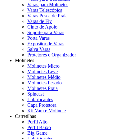
Varas para Molinetes
Varas Telescópica
Varas Pesca de Praia
Varas de Fly
Cinto de Apoio
Suporte para Varas
Porta Varas
Expositor de Varas
Salva Varas
Protetores e Organizador
Molinetes
Molinetes Micro
Molinetes Leve
Molinetes Médio
Molinetes Pesado
Molinetes Praia
Spincast
Lubrificantes
Capa Protetora
Kit Vara e Molinete
Carretilhas
Perfil Alto
Perfil Baixo
Big Game
Lubrificantes