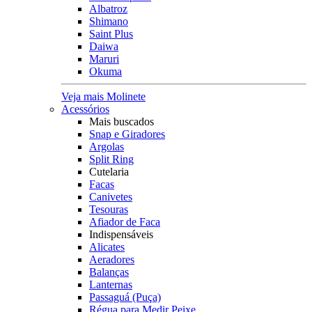
Albatroz
Shimano
Saint Plus
Daiwa
Maruri
Okuma
Veja mais Molinete
Acessórios
Mais buscados
Snap e Giradores
Argolas
Split Ring
Cutelaria
Facas
Canivetes
Tesouras
Afiador de Faca
Indispensáveis
Alicates
Aeradores
Balanças
Lanternas
Passaguá (Puça)
Régua para Medir Peixe