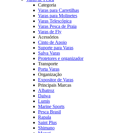
Categoria
Varas para Carretilhas
Varas para Molinetes
Varas Telescópica
Varas Pesca de Praia
Varas de Fly
Acessórios
Cinto de Apoio
Suporte para Varas
Salva Varas
Protetores e organizador
Transporte
Porta Varas
Organização
Expositor de Varas
Principais Marcas
Albatroz
Daiwa
Lumis
Marine Sports
Pesca Brasil
Rapala
Saint Plus
Shimano