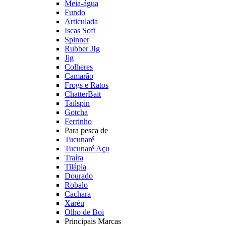
Meia-água
Fundo
Articulada
Iscas Soft
Spinner
Rubber JIg
Jig
Colheres
Camarão
Frogs e Ratos
ChatterBait
Tailspin
Gotcha
Ferrinho
Para pesca de
Tucunaré
Tucunaré Açu
Traíra
Tilápia
Dourado
Robalo
Cachara
Xaréu
Olho de Boi
Principais Marcas