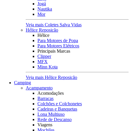
Jogá
Nautika
Mor
Veja mais Coletes Salva Vidas
Hélice Reposição
Hélice
Para Motores de Popa
Para Motores Elétricos
Principais Marcas
Clipper
MFX
Minn Kota
Veja mais Hélice Reposição
Camping
Acampamento
Acomodações
Barracas
Colchões e Colchonetes
Cadeiras e Banquetas
Lona Multiuso
Rede de Descanso
Viagens
Mochilas