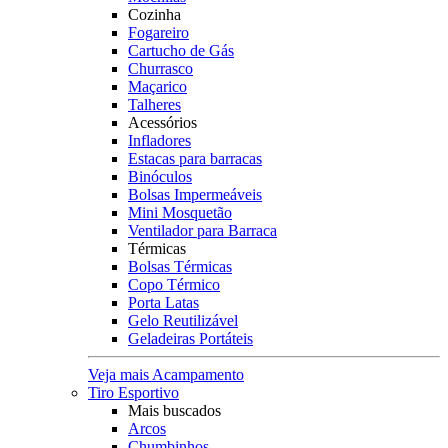
Cozinha
Fogareiro
Cartucho de Gás
Churrasco
Maçarico
Talheres
Acessórios
Infladores
Estacas para barracas
Binóculos
Bolsas Impermeáveis
Mini Mosquetão
Ventilador para Barraca
Térmicas
Bolsas Térmicas
Copo Térmico
Porta Latas
Gelo Reutilizável
Geladeiras Portáteis
Veja mais Acampamento
Tiro Esportivo
Mais buscados
Arcos
Chumbinhos