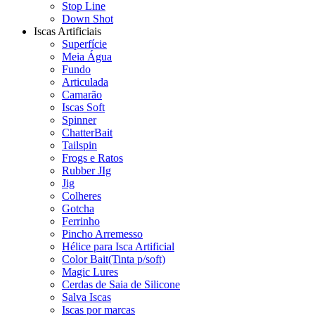
Stop Line
Down Shot
Iscas Artificiais
Superfície
Meia Água
Fundo
Articulada
Camarão
Iscas Soft
Spinner
ChatterBait
Tailspin
Frogs e Ratos
Rubber JIg
Jig
Colheres
Gotcha
Ferrinho
Pincho Arremesso
Hélice para Isca Artificial
Color Bait(Tinta p/soft)
Magic Lures
Cerdas de Saia de Silicone
Salva Iscas
Iscas por marcas