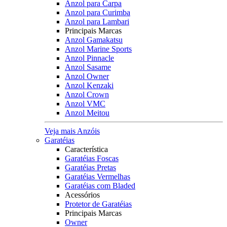
Anzol para Carpa
Anzol para Curimba
Anzol para Lambari
Principais Marcas
Anzol Gamakatsu
Anzol Marine Sports
Anzol Pinnacle
Anzol Sasame
Anzol Owner
Anzol Kenzaki
Anzol Crown
Anzol VMC
Anzol Meitou
Veja mais Anzóis
Garatéias
Característica
Garatéias Foscas
Garatéias Pretas
Garatéias Vermelhas
Garatéias com Bladed
Acessórios
Protetor de Garatéias
Principais Marcas
Owner