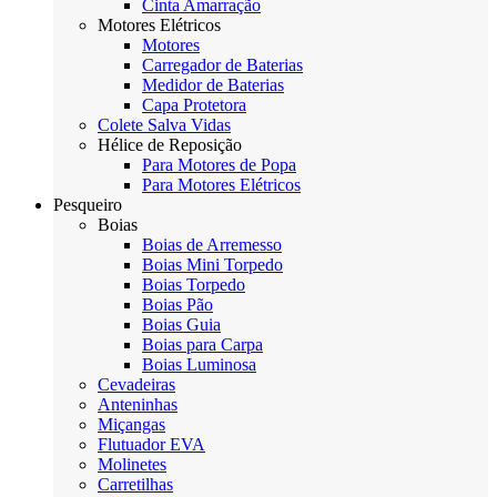
Cinta Amarração
Motores Elétricos
Motores
Carregador de Baterias
Medidor de Baterias
Capa Protetora
Colete Salva Vidas
Hélice de Reposição
Para Motores de Popa
Para Motores Elétricos
Pesqueiro
Boias
Boias de Arremesso
Boias Mini Torpedo
Boias Torpedo
Boias Pão
Boias Guia
Boias para Carpa
Boias Luminosa
Cevadeiras
Anteninhas
Miçangas
Flutuador EVA
Molinetes
Carretilhas