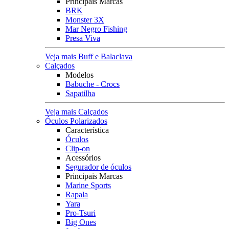
Principais Marcas
BRK
Monster 3X
Mar Negro Fishing
Presa Viva
Veja mais Buff e Balaclava
Calçados
Modelos
Babuche - Crocs
Sapatilha
Veja mais Calçados
Óculos Polarizados
Característica
Óculos
Clip-on
Acessórios
Segurador de óculos
Principais Marcas
Marine Sports
Rapala
Yara
Pro-Tsuri
Big Ones