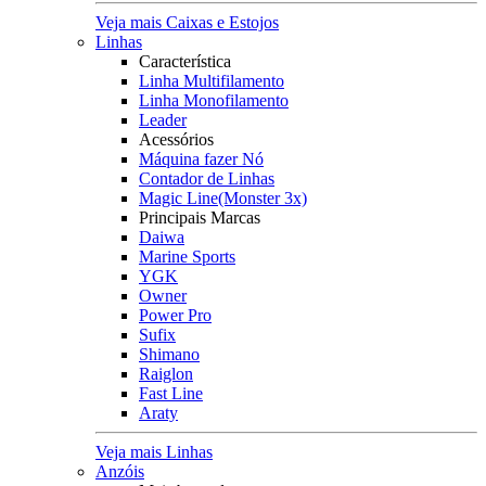
Veja mais Caixas e Estojos
Linhas
Característica
Linha Multifilamento
Linha Monofilamento
Leader
Acessórios
Máquina fazer Nó
Contador de Linhas
Magic Line(Monster 3x)
Principais Marcas
Daiwa
Marine Sports
YGK
Owner
Power Pro
Sufix
Shimano
Raiglon
Fast Line
Araty
Veja mais Linhas
Anzóis