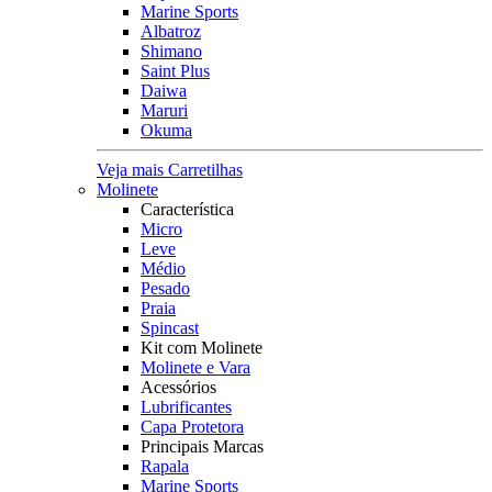
Marine Sports
Albatroz
Shimano
Saint Plus
Daiwa
Maruri
Okuma
Veja mais Carretilhas
Molinete
Característica
Micro
Leve
Médio
Pesado
Praia
Spincast
Kit com Molinete
Molinete e Vara
Acessórios
Lubrificantes
Capa Protetora
Principais Marcas
Rapala
Marine Sports