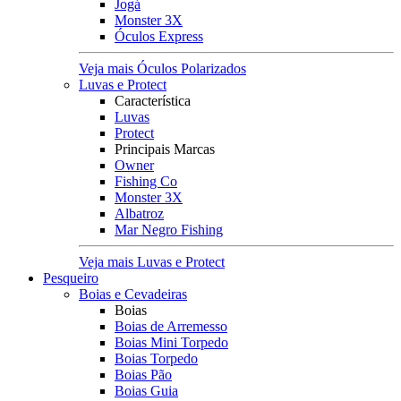
Jogá
Monster 3X
Óculos Express
Veja mais Óculos Polarizados
Luvas e Protect
Característica
Luvas
Protect
Principais Marcas
Owner
Fishing Co
Monster 3X
Albatroz
Mar Negro Fishing
Veja mais Luvas e Protect
Pesqueiro
Boias e Cevadeiras
Boias
Boias de Arremesso
Boias Mini Torpedo
Boias Torpedo
Boias Pão
Boias Guia