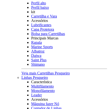
Perfil alto
Perfil baixo
kit
Carretilha e Vara
Acessórios
Lubrificantes
Capa Protetora
Bolsa para Carretilhas
Principais Marcas
Rapala
Marine Sports
Albatroz
Daiwa
Saint Plus
Shimano
Veja mais Carretilhas Pesqueiro
Linhas Pesqueiro
Característica
Multifilamento
Monofilamento
Leader
Acessórios
Máquina fazer Nó
Contador de Linhas