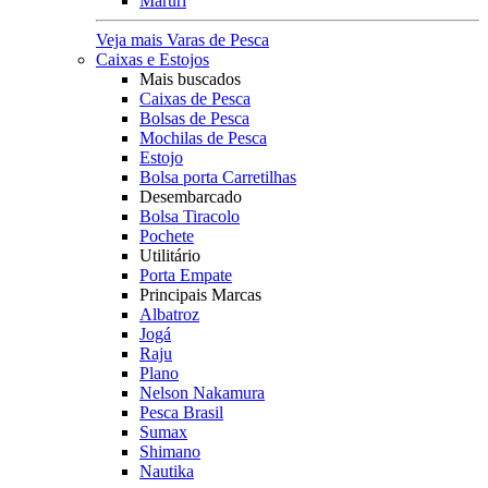
Maruri
Veja mais Varas de Pesca
Caixas e Estojos
Mais buscados
Caixas de Pesca
Bolsas de Pesca
Mochilas de Pesca
Estojo
Bolsa porta Carretilhas
Desembarcado
Bolsa Tiracolo
Pochete
Utilitário
Porta Empate
Principais Marcas
Albatroz
Jogá
Raju
Plano
Nelson Nakamura
Pesca Brasil
Sumax
Shimano
Nautika