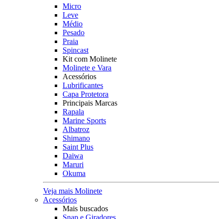
Micro
Leve
Médio
Pesado
Praia
Spincast
Kit com Molinete
Molinete e Vara
Acessórios
Lubrificantes
Capa Protetora
Principais Marcas
Rapala
Marine Sports
Albatroz
Shimano
Saint Plus
Daiwa
Maruri
Okuma
Veja mais Molinete
Acessórios
Mais buscados
Snap e Giradores