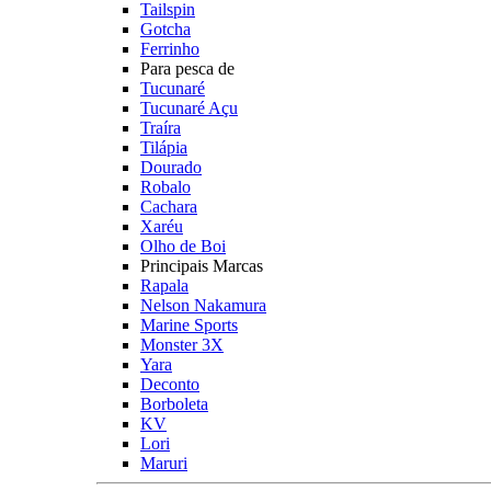
Tailspin
Gotcha
Ferrinho
Para pesca de
Tucunaré
Tucunaré Açu
Traíra
Tilápia
Dourado
Robalo
Cachara
Xaréu
Olho de Boi
Principais Marcas
Rapala
Nelson Nakamura
Marine Sports
Monster 3X
Yara
Deconto
Borboleta
KV
Lori
Maruri