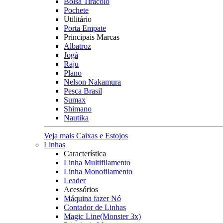
Bolsa Tiracolo
Pochete
Utilitário
Porta Empate
Principais Marcas
Albatroz
Jogá
Raju
Plano
Nelson Nakamura
Pesca Brasil
Sumax
Shimano
Nautika
Veja mais Caixas e Estojos
Linhas
Característica
Linha Multifilamento
Linha Monofilamento
Leader
Acessórios
Máquina fazer Nó
Contador de Linhas
Magic Line(Monster 3x)