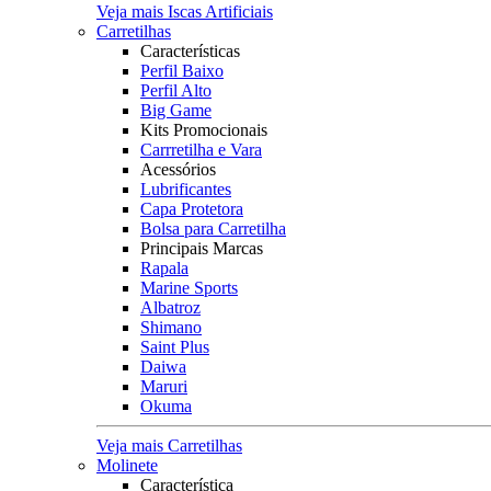
Veja mais Iscas Artificiais
Carretilhas
Características
Perfil Baixo
Perfil Alto
Big Game
Kits Promocionais
Carrretilha e Vara
Acessórios
Lubrificantes
Capa Protetora
Bolsa para Carretilha
Principais Marcas
Rapala
Marine Sports
Albatroz
Shimano
Saint Plus
Daiwa
Maruri
Okuma
Veja mais Carretilhas
Molinete
Característica