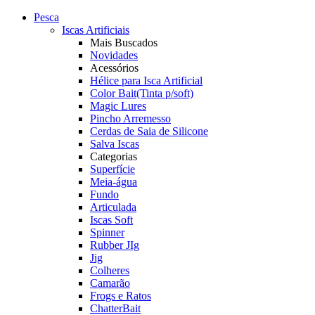
Pesca
Iscas Artificiais
Mais Buscados
Novidades
Acessórios
Hélice para Isca Artificial
Color Bait(Tinta p/soft)
Magic Lures
Pincho Arremesso
Cerdas de Saia de Silicone
Salva Iscas
Categorias
Superfície
Meia-água
Fundo
Articulada
Iscas Soft
Spinner
Rubber JIg
Jig
Colheres
Camarão
Frogs e Ratos
ChatterBait