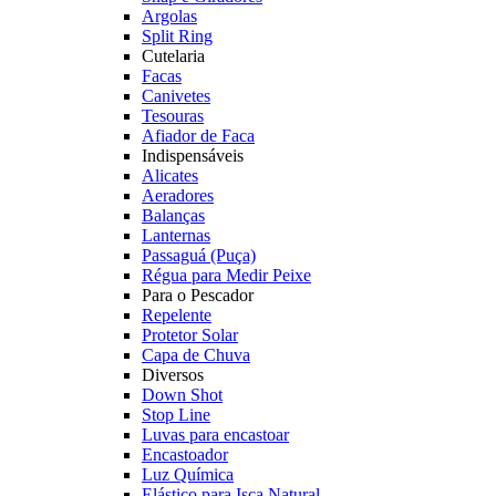
Argolas
Split Ring
Cutelaria
Facas
Canivetes
Tesouras
Afiador de Faca
Indispensáveis
Alicates
Aeradores
Balanças
Lanternas
Passaguá (Puça)
Régua para Medir Peixe
Para o Pescador
Repelente
Protetor Solar
Capa de Chuva
Diversos
Down Shot
Stop Line
Luvas para encastoar
Encastoador
Luz Química
Elástico para Isca Natural