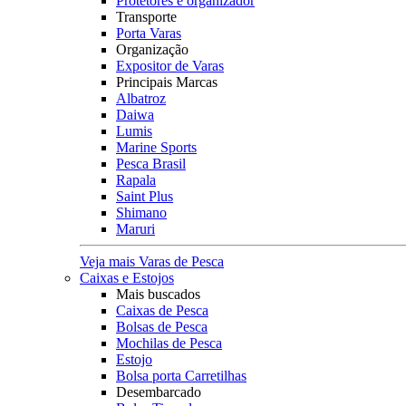
Protetores e organizador
Transporte
Porta Varas
Organização
Expositor de Varas
Principais Marcas
Albatroz
Daiwa
Lumis
Marine Sports
Pesca Brasil
Rapala
Saint Plus
Shimano
Maruri
Veja mais Varas de Pesca
Caixas e Estojos
Mais buscados
Caixas de Pesca
Bolsas de Pesca
Mochilas de Pesca
Estojo
Bolsa porta Carretilhas
Desembarcado