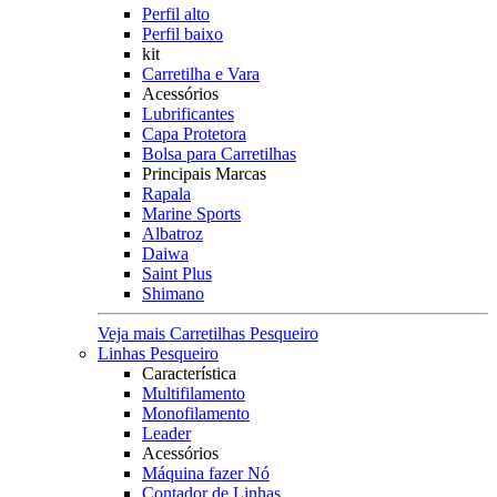
Perfil alto
Perfil baixo
kit
Carretilha e Vara
Acessórios
Lubrificantes
Capa Protetora
Bolsa para Carretilhas
Principais Marcas
Rapala
Marine Sports
Albatroz
Daiwa
Saint Plus
Shimano
Veja mais Carretilhas Pesqueiro
Linhas Pesqueiro
Característica
Multifilamento
Monofilamento
Leader
Acessórios
Máquina fazer Nó
Contador de Linhas