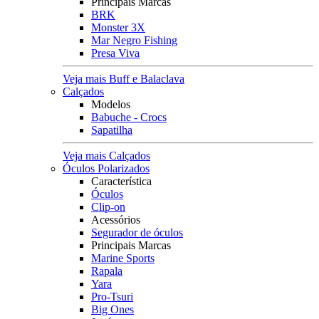
Principais Marcas
BRK
Monster 3X
Mar Negro Fishing
Presa Viva
Veja mais Buff e Balaclava
Calçados
Modelos
Babuche - Crocs
Sapatilha
Veja mais Calçados
Óculos Polarizados
Característica
Óculos
Clip-on
Acessórios
Segurador de óculos
Principais Marcas
Marine Sports
Rapala
Yara
Pro-Tsuri
Big Ones