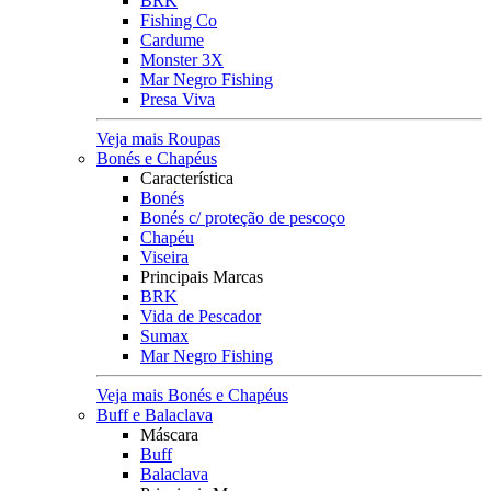
BRK
Fishing Co
Cardume
Monster 3X
Mar Negro Fishing
Presa Viva
Veja mais Roupas
Bonés e Chapéus
Característica
Bonés
Bonés c/ proteção de pescoço
Chapéu
Viseira
Principais Marcas
BRK
Vida de Pescador
Sumax
Mar Negro Fishing
Veja mais Bonés e Chapéus
Buff e Balaclava
Máscara
Buff
Balaclava