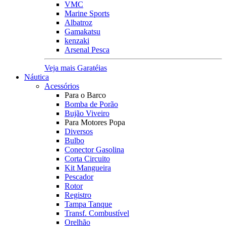
VMC
Marine Sports
Albatroz
Gamakatsu
kenzaki
Arsenal Pesca
Veja mais Garatéias
Náutica
Acessórios
Para o Barco
Bomba de Porão
Bujão Viveiro
Para Motores Popa
Diversos
Bulbo
Conector Gasolina
Corta Circuito
Kit Mangueira
Pescador
Rotor
Registro
Tampa Tanque
Transf. Combustível
Orelhão