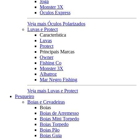
Jogá
Monster 3X
Óculos Express
Veja mais Óculos Polarizados
Luvas e Protect
Característica
Luvas
Protect
Principais Marcas
Owner
Fishing Co
Monster 3X
Albatroz
Mar Negro Fishing
Veja mais Luvas e Protect
Pesqueiro
Boias e Cevadeiras
Boias
Boias de Arremesso
Boias Mini Torpedo
Boias Torpedo
Boias Pão
Boias Guia