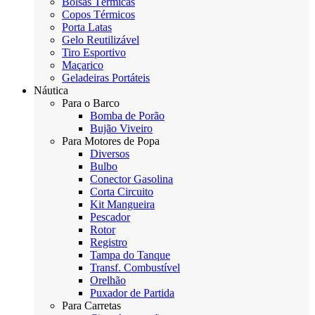
Bolsas Térmicas
Copos Térmicos
Porta Latas
Gelo Reutilizável
Tiro Esportivo
Maçarico
Geladeiras Portáteis
Náutica
Para o Barco
Bomba de Porão
Bujão Viveiro
Para Motores de Popa
Diversos
Bulbo
Conector Gasolina
Corta Circuito
Kit Mangueira
Pescador
Rotor
Registro
Tampa do Tanque
Transf. Combustível
Orelhão
Puxador de Partida
Para Carretas