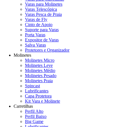
Varas para Molinetes
Varas Telescópica
Varas Pesca de Praia
Varas de Fly
Cinto de Apoio
Suporte para Varas
Porta Varas
Expositor de Varas
Salva Varas
Protetores e Organizador
Molinetes
Molinetes Micro
Molinetes Leve
Molinetes Médio
Molinetes Pesado
Molinetes Praia
Spincast
Lubrificantes
Capa Protetora
Kit Vara e Molinete
Carretilhas
Perfil Alto
Perfil Baixo
Big Game
Lubrificantes