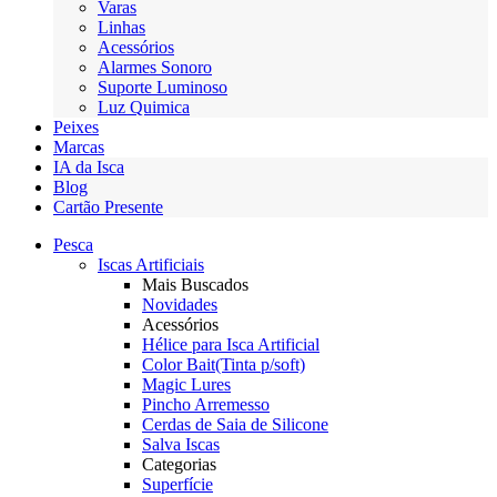
Varas
Linhas
Acessórios
Alarmes Sonoro
Suporte Luminoso
Luz Quimica
Peixes
Marcas
IA da Isca
Blog
Cartão Presente
Pesca
Iscas Artificiais
Mais Buscados
Novidades
Acessórios
Hélice para Isca Artificial
Color Bait(Tinta p/soft)
Magic Lures
Pincho Arremesso
Cerdas de Saia de Silicone
Salva Iscas
Categorias
Superfície