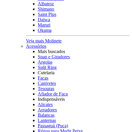
Albatroz
Shimano
Saint Plus
Daiwa
Maruri
Okuma
Veja mais Molinete
Acessórios
Mais buscados
Snap e Giradores
Argolas
Split Ring
Cutelaria
Facas
Canivetes
Tesouras
Afiador de Faca
Indispensáveis
Alicates
Aeradores
Balanças
Lanternas
Passaguá (Puça)
Régua para Medir Peixe