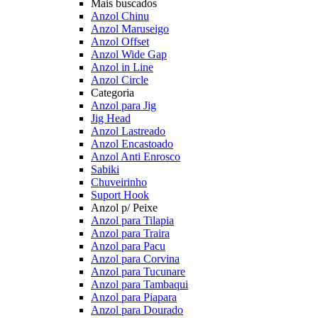
Mais buscados
Anzol Chinu
Anzol Maruseigo
Anzol Offset
Anzol Wide Gap
Anzol in Line
Anzol Circle
Categoria
Anzol para Jig
Jig Head
Anzol Lastreado
Anzol Encastoado
Anzol Anti Enrosco
Sabiki
Chuveirinho
Suport Hook
Anzol p/ Peixe
Anzol para Tilapia
Anzol para Traira
Anzol para Pacu
Anzol para Corvina
Anzol para Tucunare
Anzol para Tambaqui
Anzol para Piapara
Anzol para Dourado