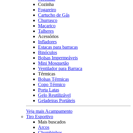
Cozinha
Fogareiro
Cartucho de Gás
Churrasco
Maçarico
Talheres
Acessórios
Infladores
Estacas para barracas
Binóculos
Bolsas Impermeáveis
Mini Mosquetão
Ventilador para Barraca
Térmicas
Bolsas Térmicas
Copo Térmico
Porta Latas
Gelo Reutilizável
Geladeiras Portáteis
Veja mais Acampamento
Tiro Esportivo
Mais buscados
Arcos
Chumbinhos