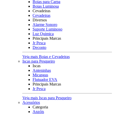
Boias para Carpa
Boias Luminosa
Cevadeiras
Cevadeiras
Diversos
Alarme Sonoro
Suporte Luminoso
Luz Quimica
Principais Marcas
Jr Pesca
Deconto
Veja mais Boias e Cevadeiras
Iscas para Pesqueiro
Iscas
Anteninhas
Miçangas
Flutuador EVA
Principais Marcas
Jr Pesca
Veja mais Iscas para Pesqueiro
Acessórios
Categoria
Anzóis