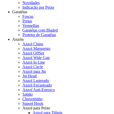
Novidades
Indicação por Peixe
Garatéias
Foscas
Pretas
Vermelhas
Garatéias com Bladed
Protetor de Garatéias
Anzóis
Anzol Chinu
Anzol Maruseigo
Anzol OffSet
Anzol Wide Gap
Anzol In Line
Anzol Circle
Anzol para Jig
Jig Head
Anzol Lastreado
Anzol Encastoado
Anzol Anti-Enrosco
Sabiki
Chuveirinho
Suport Hook
Anzol para Peixe
Anzol para Tilápia