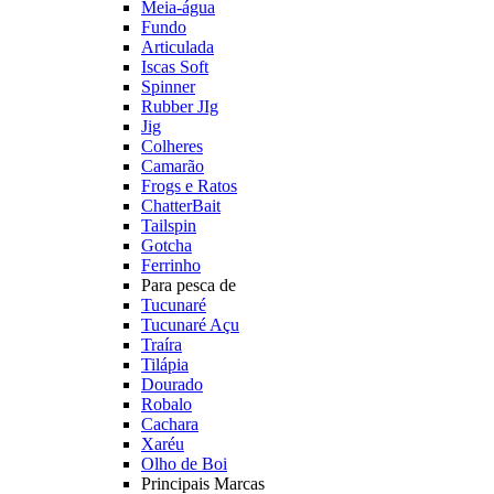
Meia-água
Fundo
Articulada
Iscas Soft
Spinner
Rubber JIg
Jig
Colheres
Camarão
Frogs e Ratos
ChatterBait
Tailspin
Gotcha
Ferrinho
Para pesca de
Tucunaré
Tucunaré Açu
Traíra
Tilápia
Dourado
Robalo
Cachara
Xaréu
Olho de Boi
Principais Marcas