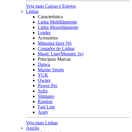
Veja mais Caixas e Estojos
Linhas
Característica
Linha Multifilamento
Linha Monofilamento
Leader
Acessórios
Máquina fazer Nó
Contador de Linhas
Magic Line(Monster 3x)
Principais Marcas
Daiwa
Marine Sports
YGK
Owner
Power Pro
Sufix
Shimano
Raiglon
Fast Line
Araty
Veja mais Linhas
Anzóis