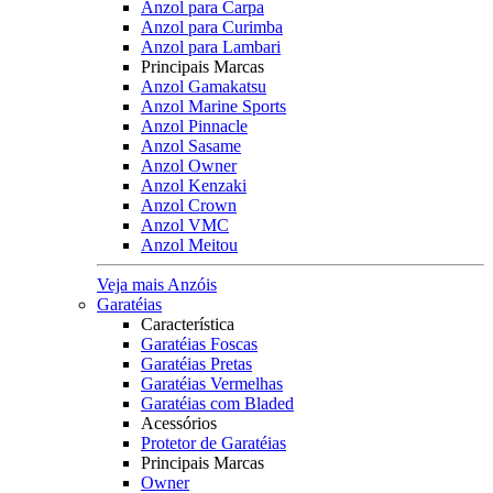
Anzol para Carpa
Anzol para Curimba
Anzol para Lambari
Principais Marcas
Anzol Gamakatsu
Anzol Marine Sports
Anzol Pinnacle
Anzol Sasame
Anzol Owner
Anzol Kenzaki
Anzol Crown
Anzol VMC
Anzol Meitou
Veja mais Anzóis
Garatéias
Característica
Garatéias Foscas
Garatéias Pretas
Garatéias Vermelhas
Garatéias com Bladed
Acessórios
Protetor de Garatéias
Principais Marcas
Owner