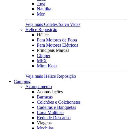
Jogá
Nautika
Mor
Veja mais Coletes Salva Vidas
Hélice Reposição
Hélice
Para Motores de Popa
Para Motores Elétricos
Principais Marcas
Clipper
MFX
Minn Kota
Veja mais Hélice Reposição
Camping
Acampamento
Acomodações
Barracas
Colchões e Colchonetes
Cadeiras e Banquetas
Lona Multiuso
Rede de Descanso
Viagens
Mochilas