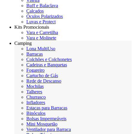
Viseira
Buff e Balaclava
Calçados
Óculos Polarizados
Luvas e Protect
Kits Promocionais
Vara e Carretilha
Vara e Molinete
Camping
Lona MultiUso
Barracas
Colchões e Colchonetes
Cadeiras e Banquetas
Fogareiro
Cartucho de Gás
Rede de Descanso
Mochilas
Talheres
Churrasco
Infladores
Estacas para Barracas
Binóculos
Bolsas Impermeáveis
Mini Mosquetão
Ventilador para Barraca