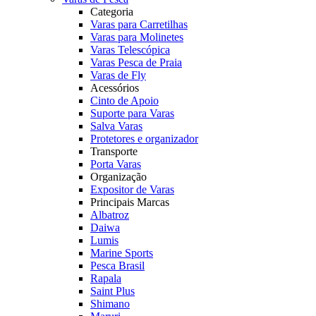
Categoria
Varas para Carretilhas
Varas para Molinetes
Varas Telescópica
Varas Pesca de Praia
Varas de Fly
Acessórios
Cinto de Apoio
Suporte para Varas
Salva Varas
Protetores e organizador
Transporte
Porta Varas
Organização
Expositor de Varas
Principais Marcas
Albatroz
Daiwa
Lumis
Marine Sports
Pesca Brasil
Rapala
Saint Plus
Shimano