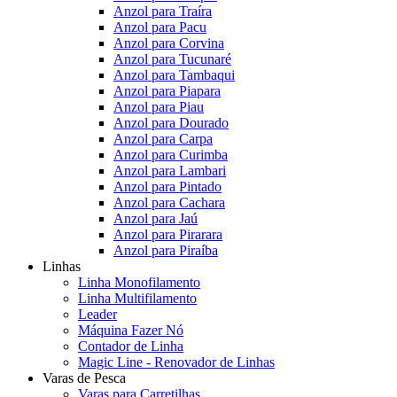
Anzol para Traíra
Anzol para Pacu
Anzol para Corvina
Anzol para Tucunaré
Anzol para Tambaqui
Anzol para Piapara
Anzol para Piau
Anzol para Dourado
Anzol para Carpa
Anzol para Curimba
Anzol para Lambari
Anzol para Pintado
Anzol para Cachara
Anzol para Jaú
Anzol para Pirarara
Anzol para Piraíba
Linhas
Linha Monofilamento
Linha Multifilamento
Leader
Máquina Fazer Nó
Contador de Linha
Magic Line - Renovador de Linhas
Varas de Pesca
Varas para Carretilhas