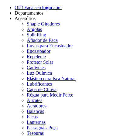
Olá! Faça seu
login
aqui
Departamentos
Acessórios
Snap e Giradores
Argolas
Split Ring
Afiador de Faca
Luvas para Encastoador
Encastoador
Repelente
Protetor Solar
Canivetes
Luz Química
Elástico para Isca Natural
Lubrificantes
Capa de Chuva
Régua para Medir Peixe
Alicates
Aeradores
Balanças
Facas
Lanternas
Passaguá - Puça
Tesouras