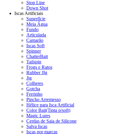
Stop Line
Down Shot
Iscas Artificiais
Superfície
Meia Água
Fundo
Articulada
Camarão
Iscas Soft
Spinner
ChatterBait
Tailspin
Frogs e Ratos
Rubber JIg
Jig
Colheres
Gotcha
Ferrinho
Pincho Arremesso
Hélice para Isca Artificial
Color Bait(Tinta p/soft)
Magic Lures
Cerdas de Saia de Silicone
Salva Iscas
Iscas por marcas