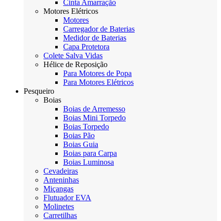
Cinta Amarração
Motores Elétricos
Motores
Carregador de Baterias
Medidor de Baterias
Capa Protetora
Colete Salva Vidas
Hélice de Reposição
Para Motores de Popa
Para Motores Elétricos
Pesqueiro
Boias
Boias de Arremesso
Boias Mini Torpedo
Boias Torpedo
Boias Pão
Boias Guia
Boias para Carpa
Boias Luminosa
Cevadeiras
Anteninhas
Miçangas
Flutuador EVA
Molinetes
Carretilhas