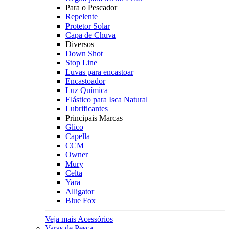
Para o Pescador
Repelente
Protetor Solar
Capa de Chuva
Diversos
Down Shot
Stop Line
Luvas para encastoar
Encastoador
Luz Química
Elástico para Isca Natural
Lubrificantes
Principais Marcas
Glico
Capella
CCM
Owner
Mury
Celta
Yara
Alligator
Blue Fox
Veja mais Acessórios
Varas de Pesca