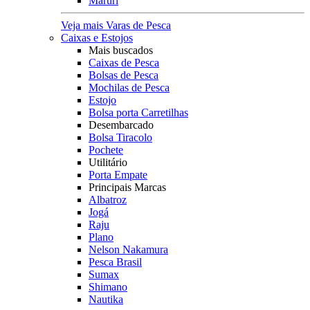
Maruri
Veja mais Varas de Pesca
Caixas e Estojos
Mais buscados
Caixas de Pesca
Bolsas de Pesca
Mochilas de Pesca
Estojo
Bolsa porta Carretilhas
Desembarcado
Bolsa Tiracolo
Pochete
Utilitário
Porta Empate
Principais Marcas
Albatroz
Jogá
Raju
Plano
Nelson Nakamura
Pesca Brasil
Sumax
Shimano
Nautika