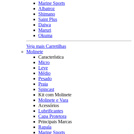
Marine Sports
Albatroz
Shimano
Saint Plus
Daiwa
Maruri
Okuma
Veja mais Carretilhas
Molinete
Característica
Micro
Leve
Médio
Pesado
Praia
Spincast
Kit com Molinete
Molinete e Vara
Acessórios
Lubrificantes
Capa Protetora
Principais Marcas
Rapala
Marine Sports