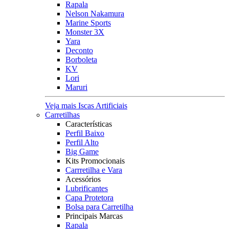
Rapala
Nelson Nakamura
Marine Sports
Monster 3X
Yara
Deconto
Borboleta
KV
Lori
Maruri
Veja mais Iscas Artificiais
Carretilhas
Características
Perfil Baixo
Perfil Alto
Big Game
Kits Promocionais
Carrretilha e Vara
Acessórios
Lubrificantes
Capa Protetora
Bolsa para Carretilha
Principais Marcas
Rapala