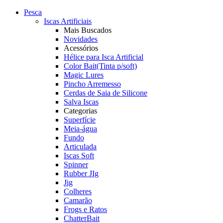
Pesca
Iscas Artificiais
Mais Buscados
Novidades
Acessórios
Hélice para Isca Artificial
Color Bait(Tinta p/soft)
Magic Lures
Pincho Arremesso
Cerdas de Saia de Silicone
Salva Iscas
Categorias
Superfície
Meia-água
Fundo
Articulada
Iscas Soft
Spinner
Rubber JIg
Jig
Colheres
Camarão
Frogs e Ratos
ChatterBait