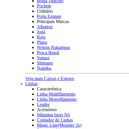
Bolsa Tiracolo
Pochete
Utilitário
Porta Empate
Principais Marcas
Albatroz
Jogá
Raju
Plano
Nelson Nakamura
Pesca Brasil
Sumax
Shimano
Nautika
Veja mais Caixas e Estojos
Linhas
Característica
Linha Multifilamento
Linha Monofilamento
Leader
Acessórios
Máquina fazer Nó
Contador de Linhas
Magic Line(Monster 3x)