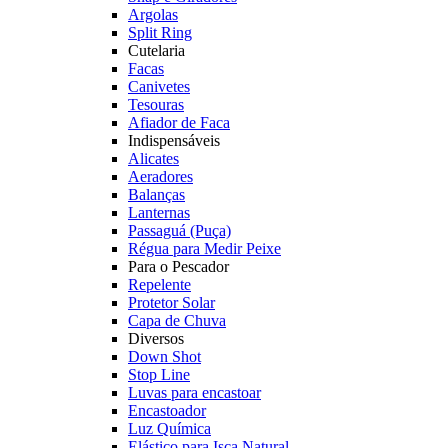
Argolas
Split Ring
Cutelaria
Facas
Canivetes
Tesouras
Afiador de Faca
Indispensáveis
Alicates
Aeradores
Balanças
Lanternas
Passaguá (Puça)
Régua para Medir Peixe
Para o Pescador
Repelente
Protetor Solar
Capa de Chuva
Diversos
Down Shot
Stop Line
Luvas para encastoar
Encastoador
Luz Química
Elástico para Isca Natural