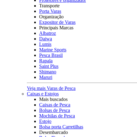
Protetores e organizador
Transporte
Porta Varas
Organização
Expositor de Varas
Principais Marcas
Albatroz
Daiwa
Lumis
Marine Sports
Pesca Brasil
Rapala
Saint Plus
Shimano
Maruri
Veja mais Varas de Pesca
Caixas e Estojos
Mais buscados
Caixas de Pesca
Bolsas de Pesca
Mochilas de Pesca
Estojo
Bolsa porta Carretilhas
Desembarcado