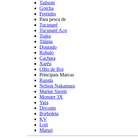
Tailspin
Gotcha
Ferrinho
Para pesca de
Tucunaré
Tucunaré Açu
Traíra
Tilápia
Dourado
Robalo
Cachara
Xaréu
Olho de Boi
Principais Marcas
Rapala
Nelson Nakamura
Marine Sports
Monster 3X
Yara
Deconto
Borboleta
KV
Lori
Maruri