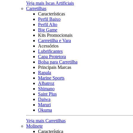
Veja mais Iscas Artificiais
Carretilhas
Características
Perfil Baixo
Perfil Alto
Big Game
Kits Promocionais
Carrretilha e Vara
Acessórios
Lubrificantes
Capa Protetora
Bolsa para Carretilha
Principais Marcas
Rapala
Marine Sports
Albatroz
Shimano
Saint Plus
Daiwa
Maruri
Okuma
Veja mais Carretilhas
Molinete
Característica