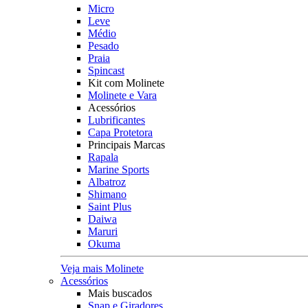
Micro
Leve
Médio
Pesado
Praia
Spincast
Kit com Molinete
Molinete e Vara
Acessórios
Lubrificantes
Capa Protetora
Principais Marcas
Rapala
Marine Sports
Albatroz
Shimano
Saint Plus
Daiwa
Maruri
Okuma
Veja mais Molinete
Acessórios
Mais buscados
Snap e Giradores