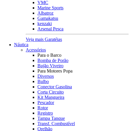
VMC
Marine Sports
Albatroz
Gamakatsu
kenzaki
Arsenal Pesca
Veja mais Garatéias
Náutica
Acessórios
Para o Barco
Bomba de Porão
Bujão Viveiro
Para Motores Popa
Diversos
Bulbo
Conector Gasolina
Corta Circuito
Kit Mangueira
Pescador
Rotor
Registro
Tampa Tanque
Transf. Combustível
Orelhão