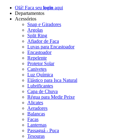
Olá! Faça seu
login
aqui
Departamentos
Acessórios
Snap e Giradores
Argolas
Split Ring
Afiador de Faca
Luvas para Encastoador
Encastoador
Repelente
Protetor Solar
Canivetes
Luz Química
Elástico para Isca Natural
Lubrificantes
Capa de Chuva
Régua para Medir Peixe
Alicates
Aeradores
Balanças
Facas
Lanternas
Passaguá - Puça
Tesouras