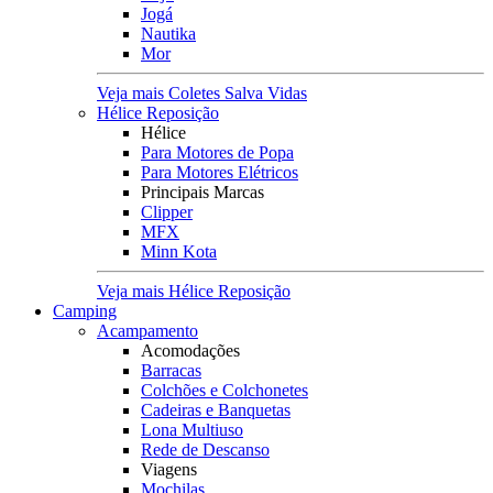
Jogá
Nautika
Mor
Veja mais Coletes Salva Vidas
Hélice Reposição
Hélice
Para Motores de Popa
Para Motores Elétricos
Principais Marcas
Clipper
MFX
Minn Kota
Veja mais Hélice Reposição
Camping
Acampamento
Acomodações
Barracas
Colchões e Colchonetes
Cadeiras e Banquetas
Lona Multiuso
Rede de Descanso
Viagens
Mochilas