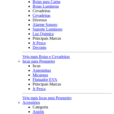
Boias para Carpa
Boias Luminosa
Cevadeiras
Cevadeiras
Diversos
Alarme Sonoro
Suporte Luminoso
Luz Quimica
Principais Marcas
Jr Pesca
Deconto
Veja mais Boias e Cevadeiras
Iscas para Pesqueiro
Iscas
Anteninhas
Miçangas
Flutuador EVA
Principais Marcas
Jr Pesca
Veja mais Iscas para Pesqueiro
Acessórios
Categoria
Anzóis