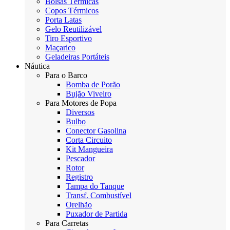
Bolsas Térmicas
Copos Térmicos
Porta Latas
Gelo Reutilizável
Tiro Esportivo
Maçarico
Geladeiras Portáteis
Náutica
Para o Barco
Bomba de Porão
Bujão Viveiro
Para Motores de Popa
Diversos
Bulbo
Conector Gasolina
Corta Circuito
Kit Mangueira
Pescador
Rotor
Registro
Tampa do Tanque
Transf. Combustível
Orelhão
Puxador de Partida
Para Carretas