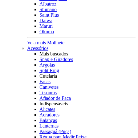
Albatroz
Shimano
Saint Plus
Daiwa
Maruri
Okuma
Veja mais Molinete
Acessórios
Mais buscados
Snap e Giradores
Argolas
Split Ring
Cutelaria
Facas
Canivetes
Tesouras
Afiador de Faca
Indispensáveis
Alicates
Aeradores
Balanças
Lanternas
Passaguá (Puça)
Régua para Medir Peixe