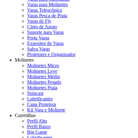
Varas para Molinetes
Varas Telescópica
Varas Pesca de Praia
Varas de Fly
Cinto de Apoio
Suporte para Varas
Porta Varas
Expositor de Varas
Salva Varas
Protetores e Organizador
Molinetes
Molinetes Micro
Molinetes Leve
Molinetes Médio
Molinetes Pesado
Molinetes Praia
Spincast
Lubrificantes
Capa Protetora
Kit Vara e Molinete
Carretilhas
Perfil Alto
Perfil Baixo
Big Game
Lubrificantes