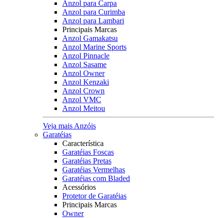
Anzol para Carpa
Anzol para Curimba
Anzol para Lambari
Principais Marcas
Anzol Gamakatsu
Anzol Marine Sports
Anzol Pinnacle
Anzol Sasame
Anzol Owner
Anzol Kenzaki
Anzol Crown
Anzol VMC
Anzol Meitou
Veja mais Anzóis
Garatéias
Característica
Garatéias Foscas
Garatéias Pretas
Garatéias Vermelhas
Garatéias com Bladed
Acessórios
Protetor de Garatéias
Principais Marcas
Owner