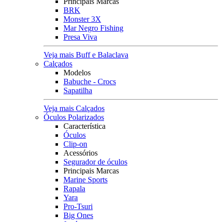
Principais Marcas
BRK
Monster 3X
Mar Negro Fishing
Presa Viva
Veja mais Buff e Balaclava
Calçados
Modelos
Babuche - Crocs
Sapatilha
Veja mais Calçados
Óculos Polarizados
Característica
Óculos
Clip-on
Acessórios
Segurador de óculos
Principais Marcas
Marine Sports
Rapala
Yara
Pro-Tsuri
Big Ones