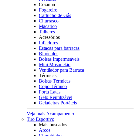
Cozinha
Fogareiro
Cartucho de Gás
Churrasco
Maçarico
Talheres
Acessórios
Infladores
Estacas para barracas
Binóculos
Bolsas Impermeáveis
Mini Mosquetão
Ventilador para Barraca
Térmicas
Bolsas Térmicas
Copo Térmico
Porta Latas
Gelo Reutilizável
Geladeiras Portáteis
Veja mais Acampamento
Tiro Esportivo
Mais buscados
Arcos
Chumbinhos