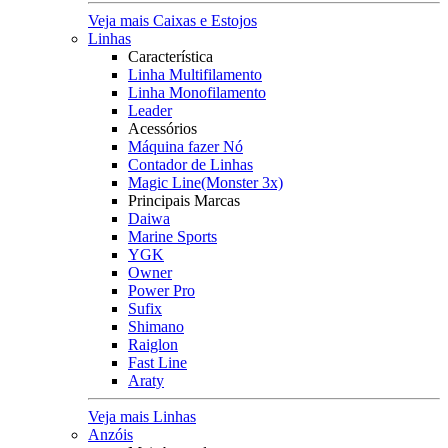
Veja mais Caixas e Estojos
Linhas
Característica
Linha Multifilamento
Linha Monofilamento
Leader
Acessórios
Máquina fazer Nó
Contador de Linhas
Magic Line(Monster 3x)
Principais Marcas
Daiwa
Marine Sports
YGK
Owner
Power Pro
Sufix
Shimano
Raiglon
Fast Line
Araty
Veja mais Linhas
Anzóis