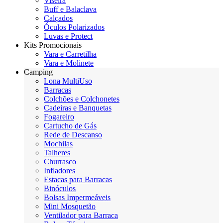
Viseira
Buff e Balaclava
Calçados
Óculos Polarizados
Luvas e Protect
Kits Promocionais
Vara e Carretilha
Vara e Molinete
Camping
Lona MultiUso
Barracas
Colchões e Colchonetes
Cadeiras e Banquetas
Fogareiro
Cartucho de Gás
Rede de Descanso
Mochilas
Talheres
Churrasco
Infladores
Estacas para Barracas
Binóculos
Bolsas Impermeáveis
Mini Mosquetão
Ventilador para Barraca