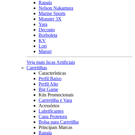
Rapala
Nelson Nakamura
Marine Sports
Monster 3X
Yara
Deconto
Borboleta
KV
Lori
Maruri
Veja mais Iscas Artificiais
Carretilhas
Características
Perfil Baixo
Perfil Alto
Big Game
Kits Promocionais
Carrretilha e Vara
Acessórios
Lubrificantes
Capa Protetora
Bolsa para Carretilha
Principais Marcas
Rapala