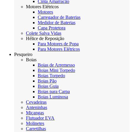
Cinta Amarração
Motores Elétricos
Motores
Carregador de Baterias
Medidor de Baterias
Capa Protetora
Colete Salva Vidas
Hélice de Reposição
Para Motores de Popa
Para Motores Elétricos
Pesqueiro
Boias
Boias de Arremesso
Boias Mini Torpedo
Boias Torpedo
Boias Pão
Boias Guia
Boias para Carpa
Boias Luminosa
Cevadeiras
Anteninhas
Miçangas
Flutuador EVA
Molinetes
Carretilhas