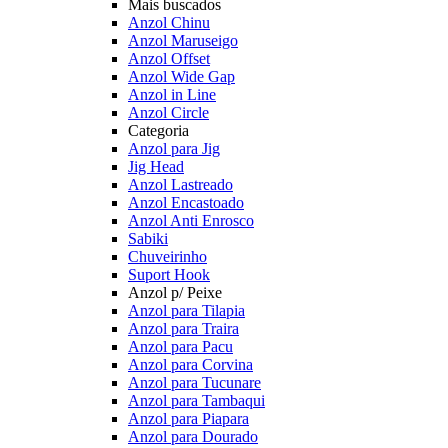
Mais buscados
Anzol Chinu
Anzol Maruseigo
Anzol Offset
Anzol Wide Gap
Anzol in Line
Anzol Circle
Categoria
Anzol para Jig
Jig Head
Anzol Lastreado
Anzol Encastoado
Anzol Anti Enrosco
Sabiki
Chuveirinho
Suport Hook
Anzol p/ Peixe
Anzol para Tilapia
Anzol para Traira
Anzol para Pacu
Anzol para Corvina
Anzol para Tucunare
Anzol para Tambaqui
Anzol para Piapara
Anzol para Dourado