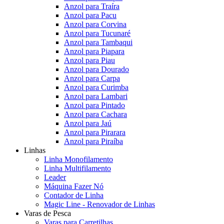
Anzol para Traíra
Anzol para Pacu
Anzol para Corvina
Anzol para Tucunaré
Anzol para Tambaqui
Anzol para Piapara
Anzol para Piau
Anzol para Dourado
Anzol para Carpa
Anzol para Curimba
Anzol para Lambari
Anzol para Pintado
Anzol para Cachara
Anzol para Jaú
Anzol para Pirarara
Anzol para Piraíba
Linhas
Linha Monofilamento
Linha Multifilamento
Leader
Máquina Fazer Nó
Contador de Linha
Magic Line - Renovador de Linhas
Varas de Pesca
Varas para Carretilhas