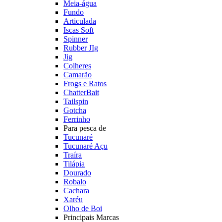
Meia-água
Fundo
Articulada
Iscas Soft
Spinner
Rubber JIg
Jig
Colheres
Camarão
Frogs e Ratos
ChatterBait
Tailspin
Gotcha
Ferrinho
Para pesca de
Tucunaré
Tucunaré Açu
Traíra
Tilápia
Dourado
Robalo
Cachara
Xaréu
Olho de Boi
Principais Marcas