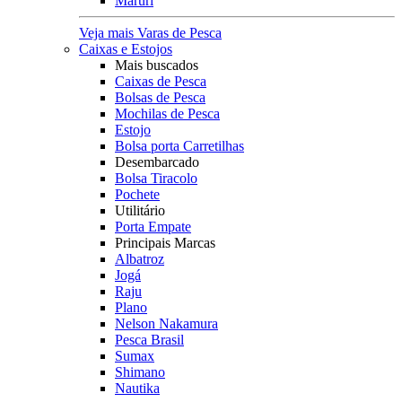
Maruri
Veja mais Varas de Pesca
Caixas e Estojos
Mais buscados
Caixas de Pesca
Bolsas de Pesca
Mochilas de Pesca
Estojo
Bolsa porta Carretilhas
Desembarcado
Bolsa Tiracolo
Pochete
Utilitário
Porta Empate
Principais Marcas
Albatroz
Jogá
Raju
Plano
Nelson Nakamura
Pesca Brasil
Sumax
Shimano
Nautika