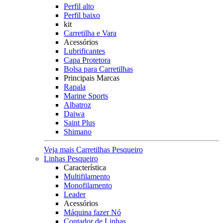
Perfil alto
Perfil baixo
kit
Carretilha e Vara
Acessórios
Lubrificantes
Capa Protetora
Bolsa para Carretilhas
Principais Marcas
Rapala
Marine Sports
Albatroz
Daiwa
Saint Plus
Shimano
Veja mais Carretilhas Pesqueiro
Linhas Pesqueiro
Característica
Multifilamento
Monofilamento
Leader
Acessórios
Máquina fazer Nó
Contador de Linhas