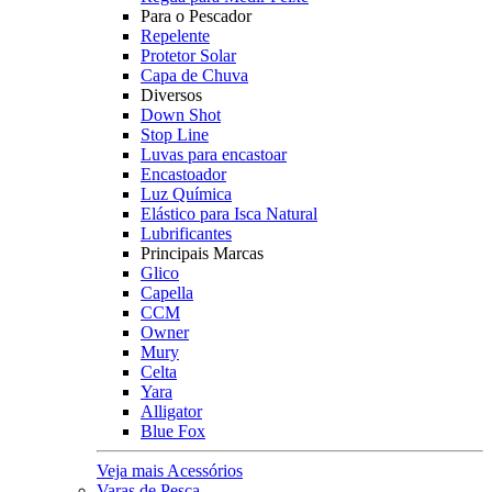
Para o Pescador
Repelente
Protetor Solar
Capa de Chuva
Diversos
Down Shot
Stop Line
Luvas para encastoar
Encastoador
Luz Química
Elástico para Isca Natural
Lubrificantes
Principais Marcas
Glico
Capella
CCM
Owner
Mury
Celta
Yara
Alligator
Blue Fox
Veja mais Acessórios
Varas de Pesca