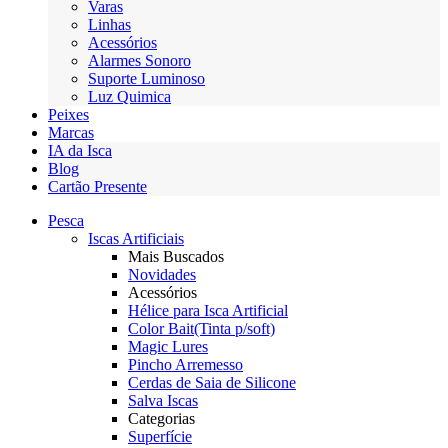
Varas
Linhas
Acessórios
Alarmes Sonoro
Suporte Luminoso
Luz Quimica
Peixes
Marcas
IA da Isca
Blog
Cartão Presente
Pesca
Iscas Artificiais
Mais Buscados
Novidades
Acessórios
Hélice para Isca Artificial
Color Bait(Tinta p/soft)
Magic Lures
Pincho Arremesso
Cerdas de Saia de Silicone
Salva Iscas
Categorias
Superfície