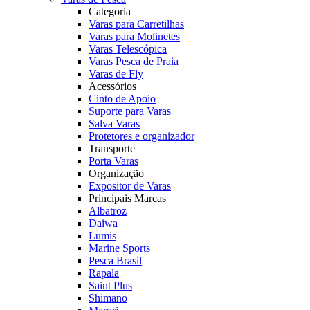
Categoria
Varas para Carretilhas
Varas para Molinetes
Varas Telescópica
Varas Pesca de Praia
Varas de Fly
Acessórios
Cinto de Apoio
Suporte para Varas
Salva Varas
Protetores e organizador
Transporte
Porta Varas
Organização
Expositor de Varas
Principais Marcas
Albatroz
Daiwa
Lumis
Marine Sports
Pesca Brasil
Rapala
Saint Plus
Shimano