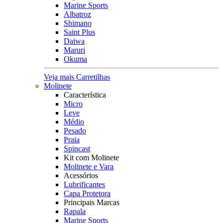
Marine Sports
Albatroz
Shimano
Saint Plus
Daiwa
Maruri
Okuma
Veja mais Carretilhas
Molinete
Característica
Micro
Leve
Médio
Pesado
Praia
Spincast
Kit com Molinete
Molinete e Vara
Acessórios
Lubrificantes
Capa Protetora
Principais Marcas
Rapala
Marine Sports