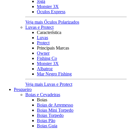
Jogá
Monster 3X
Óculos Express
Veja mais Óculos Polarizados
Luvas e Protect
Característica
Luvas
Protect
Principais Marcas
Owner
Fishing Co
Monster 3X
Albatroz
Mar Negro Fishing
Veja mais Luvas e Protect
Pesqueiro
Boias e Cevadeiras
Boias
Boias de Arremesso
Boias Mini Torpedo
Boias Torpedo
Boias Pão
Boias Guia