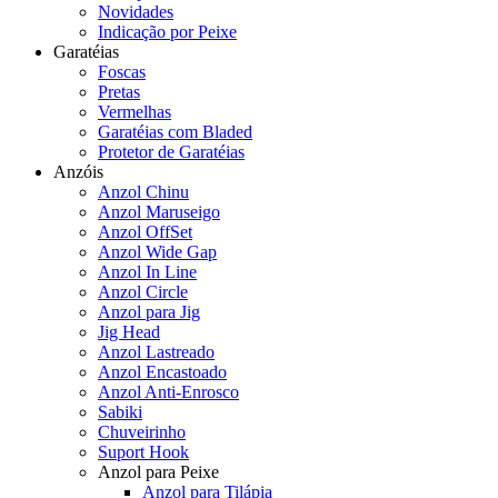
Novidades
Indicação por Peixe
Garatéias
Foscas
Pretas
Vermelhas
Garatéias com Bladed
Protetor de Garatéias
Anzóis
Anzol Chinu
Anzol Maruseigo
Anzol OffSet
Anzol Wide Gap
Anzol In Line
Anzol Circle
Anzol para Jig
Jig Head
Anzol Lastreado
Anzol Encastoado
Anzol Anti-Enrosco
Sabiki
Chuveirinho
Suport Hook
Anzol para Peixe
Anzol para Tilápia