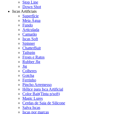
Stop Line
Down Shot
Iscas Artificiais
Superfície
Meia Água
Fundo
Articulada
Camarão
Iscas Soft
Spinner
ChatterBait
Tailspin
Frogs e Ratos
Rubber JIg
Jig
Colheres
Gotcha
Ferrinho
Pincho Arremesso
Hélice para Isca Artificial
Color Bait(Tinta p/soft)
Magic Lures
Cerdas de Saia de Silicone
Salva Iscas
Iscas por marcas