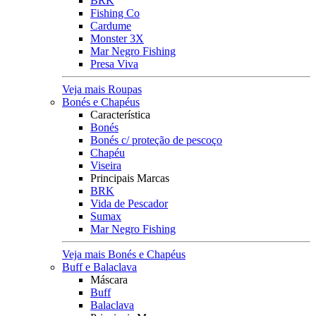
BRK
Fishing Co
Cardume
Monster 3X
Mar Negro Fishing
Presa Viva
Veja mais Roupas
Bonés e Chapéus
Característica
Bonés
Bonés c/ proteção de pescoço
Chapéu
Viseira
Principais Marcas
BRK
Vida de Pescador
Sumax
Mar Negro Fishing
Veja mais Bonés e Chapéus
Buff e Balaclava
Máscara
Buff
Balaclava