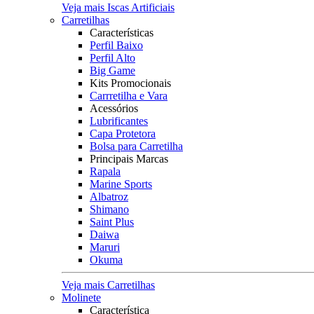
Veja mais Iscas Artificiais
Carretilhas
Características
Perfil Baixo
Perfil Alto
Big Game
Kits Promocionais
Carrretilha e Vara
Acessórios
Lubrificantes
Capa Protetora
Bolsa para Carretilha
Principais Marcas
Rapala
Marine Sports
Albatroz
Shimano
Saint Plus
Daiwa
Maruri
Okuma
Veja mais Carretilhas
Molinete
Característica