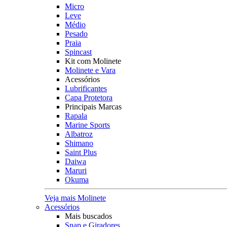
Micro
Leve
Médio
Pesado
Praia
Spincast
Kit com Molinete
Molinete e Vara
Acessórios
Lubrificantes
Capa Protetora
Principais Marcas
Rapala
Marine Sports
Albatroz
Shimano
Saint Plus
Daiwa
Maruri
Okuma
Veja mais Molinete
Acessórios
Mais buscados
Snap e Giradores