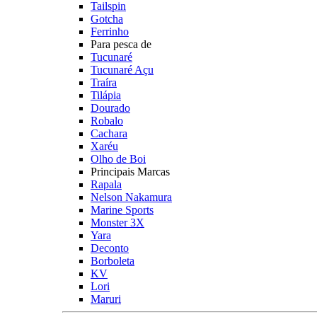
Tailspin
Gotcha
Ferrinho
Para pesca de
Tucunaré
Tucunaré Açu
Traíra
Tilápia
Dourado
Robalo
Cachara
Xaréu
Olho de Boi
Principais Marcas
Rapala
Nelson Nakamura
Marine Sports
Monster 3X
Yara
Deconto
Borboleta
KV
Lori
Maruri