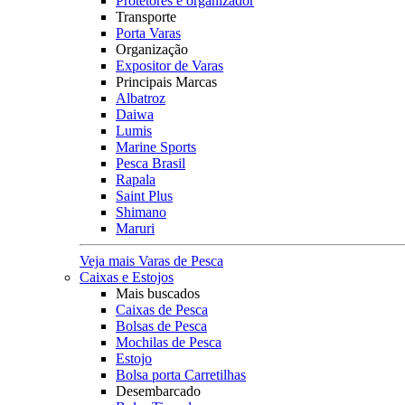
Protetores e organizador
Transporte
Porta Varas
Organização
Expositor de Varas
Principais Marcas
Albatroz
Daiwa
Lumis
Marine Sports
Pesca Brasil
Rapala
Saint Plus
Shimano
Maruri
Veja mais Varas de Pesca
Caixas e Estojos
Mais buscados
Caixas de Pesca
Bolsas de Pesca
Mochilas de Pesca
Estojo
Bolsa porta Carretilhas
Desembarcado