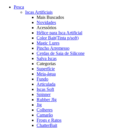
Pesca
Iscas Artificiais
Mais Buscados
Novidades
Acessórios
Hélice para Isca Artificial
Color Bait(Tinta p/soft)
Magic Lures
Pincho Arremesso
Cerdas de Saia de Silicone
Salva Iscas
Categorias
Superfície
Meia-água
Fundo
Articulada
Iscas Soft
Spinner
Rubber JIg
Jig
Colheres
Camarão
Frogs e Ratos
ChatterBait