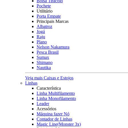
Bolsa Tiracolo
Pochete
Utilitário
Porta Empate
Principais Marcas
Albatroz
Jogá
Raju
Plano
Nelson Nakamura
Pesca Brasil
Sumax
Shimano
Nautika
Veja mais Caixas e Estojos
Linhas
Característica
Linha Multifilamento
Linha Monofilamento
Leader
Acessórios
Máquina fazer Nó
Contador de Linhas
Magic Line(Monster 3x)