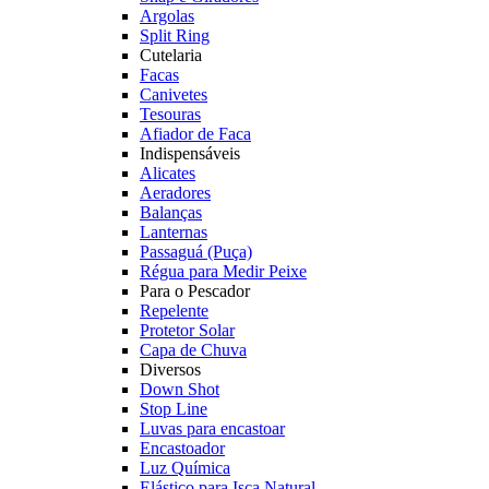
Argolas
Split Ring
Cutelaria
Facas
Canivetes
Tesouras
Afiador de Faca
Indispensáveis
Alicates
Aeradores
Balanças
Lanternas
Passaguá (Puça)
Régua para Medir Peixe
Para o Pescador
Repelente
Protetor Solar
Capa de Chuva
Diversos
Down Shot
Stop Line
Luvas para encastoar
Encastoador
Luz Química
Elástico para Isca Natural