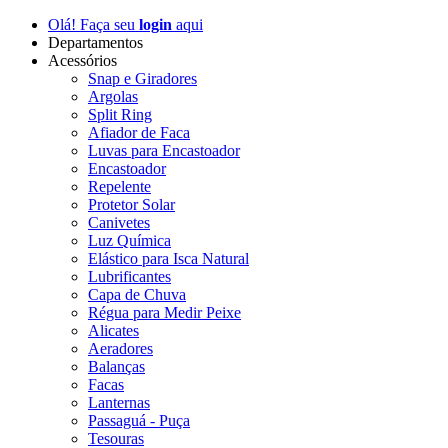
Olá! Faça seu
login
aqui
Departamentos
Acessórios
Snap e Giradores
Argolas
Split Ring
Afiador de Faca
Luvas para Encastoador
Encastoador
Repelente
Protetor Solar
Canivetes
Luz Química
Elástico para Isca Natural
Lubrificantes
Capa de Chuva
Régua para Medir Peixe
Alicates
Aeradores
Balanças
Facas
Lanternas
Passaguá - Puça
Tesouras