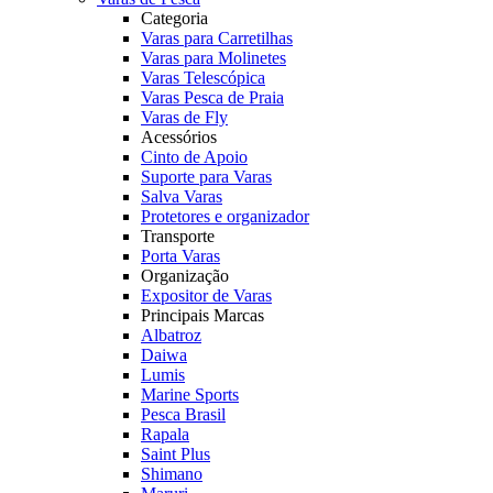
Categoria
Varas para Carretilhas
Varas para Molinetes
Varas Telescópica
Varas Pesca de Praia
Varas de Fly
Acessórios
Cinto de Apoio
Suporte para Varas
Salva Varas
Protetores e organizador
Transporte
Porta Varas
Organização
Expositor de Varas
Principais Marcas
Albatroz
Daiwa
Lumis
Marine Sports
Pesca Brasil
Rapala
Saint Plus
Shimano