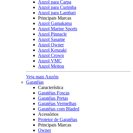
Anzol para Carpa
Anzol para Curimba
Anzol para Lambari
Principais Marcas
Anzol Gamakatsu
Anzol Marine Sports
Anzol Pinnacle
Anzol Sasame
Anzol Owner
Anzol Kenzaki
Anzol Crown
Anzol VMC
Anzol Meitou
Veja mais Anzóis
Garatéias
Característica
Garatéias Foscas
Garatéias Pretas
Garatéias Vermelhas
Garatéias com Bladed
Acessórios
Protetor de Garatéias
Principais Marcas
Owner