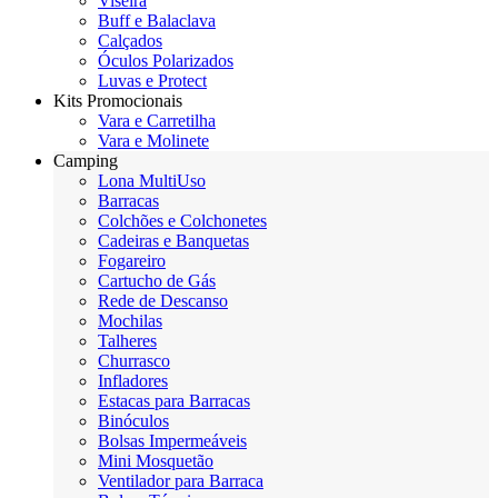
Viseira
Buff e Balaclava
Calçados
Óculos Polarizados
Luvas e Protect
Kits Promocionais
Vara e Carretilha
Vara e Molinete
Camping
Lona MultiUso
Barracas
Colchões e Colchonetes
Cadeiras e Banquetas
Fogareiro
Cartucho de Gás
Rede de Descanso
Mochilas
Talheres
Churrasco
Infladores
Estacas para Barracas
Binóculos
Bolsas Impermeáveis
Mini Mosquetão
Ventilador para Barraca