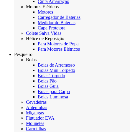
Cinta Amarração
Motores Elétricos
Motores
Carregador de Baterias
Medidor de Baterias
Capa Protetora
Colete Salva Vidas
Hélice de Reposição
Para Motores de Popa
Para Motores Elétricos
Pesqueiro
Boias
Boias de Arremesso
Boias Mini Torpedo
Boias Torpedo
Boias Pão
Boias Guia
Boias para Carpa
Boias Luminosa
Cevadeiras
Anteninhas
Miçangas
Flutuador EVA
Molinetes
Carretilhas