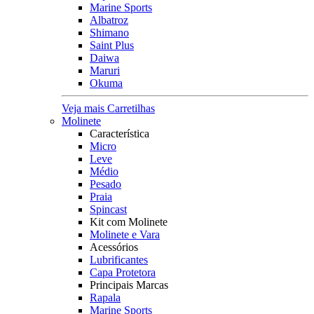
Marine Sports
Albatroz
Shimano
Saint Plus
Daiwa
Maruri
Okuma
Veja mais Carretilhas
Molinete
Característica
Micro
Leve
Médio
Pesado
Praia
Spincast
Kit com Molinete
Molinete e Vara
Acessórios
Lubrificantes
Capa Protetora
Principais Marcas
Rapala
Marine Sports