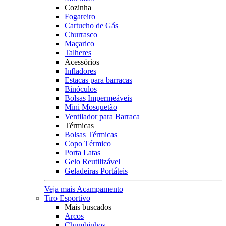
Cozinha
Fogareiro
Cartucho de Gás
Churrasco
Maçarico
Talheres
Acessórios
Infladores
Estacas para barracas
Binóculos
Bolsas Impermeáveis
Mini Mosquetão
Ventilador para Barraca
Térmicas
Bolsas Térmicas
Copo Térmico
Porta Latas
Gelo Reutilizável
Geladeiras Portáteis
Veja mais Acampamento
Tiro Esportivo
Mais buscados
Arcos
Chumbinhos