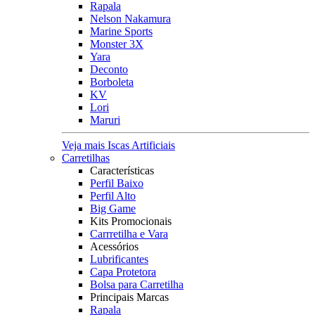
Rapala
Nelson Nakamura
Marine Sports
Monster 3X
Yara
Deconto
Borboleta
KV
Lori
Maruri
Veja mais Iscas Artificiais
Carretilhas
Características
Perfil Baixo
Perfil Alto
Big Game
Kits Promocionais
Carrretilha e Vara
Acessórios
Lubrificantes
Capa Protetora
Bolsa para Carretilha
Principais Marcas
Rapala