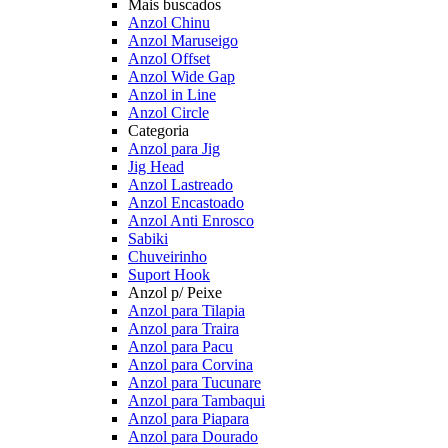
Mais buscados
Anzol Chinu
Anzol Maruseigo
Anzol Offset
Anzol Wide Gap
Anzol in Line
Anzol Circle
Categoria
Anzol para Jig
Jig Head
Anzol Lastreado
Anzol Encastoado
Anzol Anti Enrosco
Sabiki
Chuveirinho
Suport Hook
Anzol p/ Peixe
Anzol para Tilapia
Anzol para Traira
Anzol para Pacu
Anzol para Corvina
Anzol para Tucunare
Anzol para Tambaqui
Anzol para Piapara
Anzol para Dourado