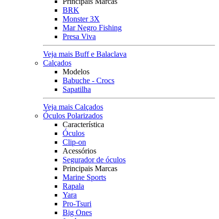
Principais Marcas
BRK
Monster 3X
Mar Negro Fishing
Presa Viva
Veja mais Buff e Balaclava
Calçados
Modelos
Babuche - Crocs
Sapatilha
Veja mais Calçados
Óculos Polarizados
Característica
Óculos
Clip-on
Acessórios
Segurador de óculos
Principais Marcas
Marine Sports
Rapala
Yara
Pro-Tsuri
Big Ones