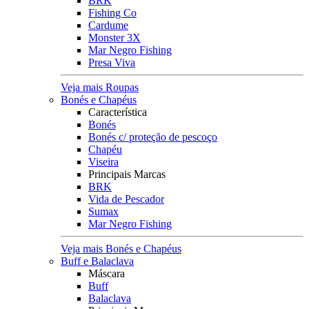
BRK
Fishing Co
Cardume
Monster 3X
Mar Negro Fishing
Presa Viva
Veja mais Roupas
Bonés e Chapéus
Característica
Bonés
Bonés c/ proteção de pescoço
Chapéu
Viseira
Principais Marcas
BRK
Vida de Pescador
Sumax
Mar Negro Fishing
Veja mais Bonés e Chapéus
Buff e Balaclava
Máscara
Buff
Balaclava