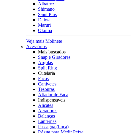
Albatroz
Shimano
Saint Plus
Daiwa
Maruri
Okuma
Veja mais Molinete
Acessórios
Mais buscados
Snap e Giradores
Argolas
Split Ring
Cutelaria
Facas
Canivetes
Tesouras
Afiador de Faca
Indispensáveis
Alicates
Aeradores
Balanças
Lanternas
Passaguá (Puça)
Régua para Medir Peixe