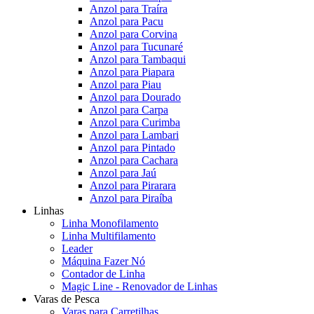
Anzol para Traíra
Anzol para Pacu
Anzol para Corvina
Anzol para Tucunaré
Anzol para Tambaqui
Anzol para Piapara
Anzol para Piau
Anzol para Dourado
Anzol para Carpa
Anzol para Curimba
Anzol para Lambari
Anzol para Pintado
Anzol para Cachara
Anzol para Jaú
Anzol para Pirarara
Anzol para Piraíba
Linhas
Linha Monofilamento
Linha Multifilamento
Leader
Máquina Fazer Nó
Contador de Linha
Magic Line - Renovador de Linhas
Varas de Pesca
Varas para Carretilhas