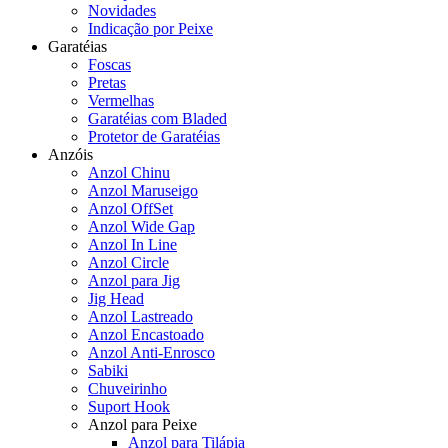
Novidades
Indicação por Peixe
Garatéias
Foscas
Pretas
Vermelhas
Garatéias com Bladed
Protetor de Garatéias
Anzóis
Anzol Chinu
Anzol Maruseigo
Anzol OffSet
Anzol Wide Gap
Anzol In Line
Anzol Circle
Anzol para Jig
Jig Head
Anzol Lastreado
Anzol Encastoado
Anzol Anti-Enrosco
Sabiki
Chuveirinho
Suport Hook
Anzol para Peixe
Anzol para Tilápia