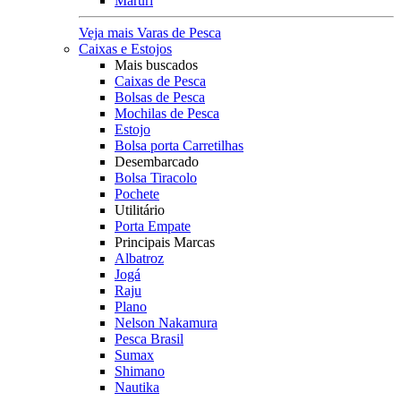
Maruri
Veja mais Varas de Pesca
Caixas e Estojos
Mais buscados
Caixas de Pesca
Bolsas de Pesca
Mochilas de Pesca
Estojo
Bolsa porta Carretilhas
Desembarcado
Bolsa Tiracolo
Pochete
Utilitário
Porta Empate
Principais Marcas
Albatroz
Jogá
Raju
Plano
Nelson Nakamura
Pesca Brasil
Sumax
Shimano
Nautika