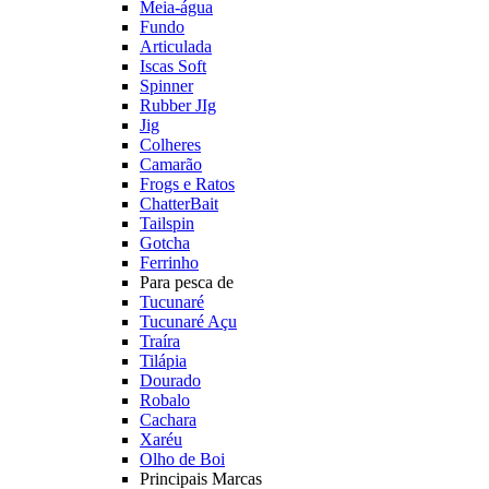
Meia-água
Fundo
Articulada
Iscas Soft
Spinner
Rubber JIg
Jig
Colheres
Camarão
Frogs e Ratos
ChatterBait
Tailspin
Gotcha
Ferrinho
Para pesca de
Tucunaré
Tucunaré Açu
Traíra
Tilápia
Dourado
Robalo
Cachara
Xaréu
Olho de Boi
Principais Marcas