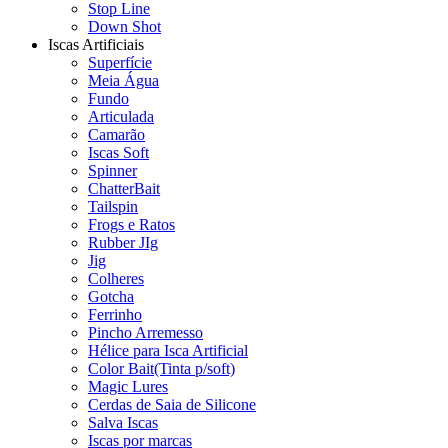
Stop Line
Down Shot
Iscas Artificiais
Superfície
Meia Água
Fundo
Articulada
Camarão
Iscas Soft
Spinner
ChatterBait
Tailspin
Frogs e Ratos
Rubber JIg
Jig
Colheres
Gotcha
Ferrinho
Pincho Arremesso
Hélice para Isca Artificial
Color Bait(Tinta p/soft)
Magic Lures
Cerdas de Saia de Silicone
Salva Iscas
Iscas por marcas