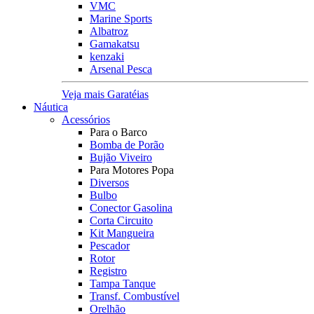
VMC
Marine Sports
Albatroz
Gamakatsu
kenzaki
Arsenal Pesca
Veja mais Garatéias
Náutica
Acessórios
Para o Barco
Bomba de Porão
Bujão Viveiro
Para Motores Popa
Diversos
Bulbo
Conector Gasolina
Corta Circuito
Kit Mangueira
Pescador
Rotor
Registro
Tampa Tanque
Transf. Combustível
Orelhão