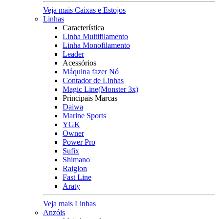
Veja mais Caixas e Estojos
Linhas
Característica
Linha Multifilamento
Linha Monofilamento
Leader
Acessórios
Máquina fazer Nó
Contador de Linhas
Magic Line(Monster 3x)
Principais Marcas
Daiwa
Marine Sports
YGK
Owner
Power Pro
Sufix
Shimano
Raiglon
Fast Line
Araty
Veja mais Linhas
Anzóis