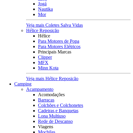
Jogá
Nautika
Mor
Veja mais Coletes Salva Vidas
Hélice Reposição
Hélice
Para Motores de Popa
Para Motores Elétricos
Principais Marcas
Clipper
MFX
Minn Kota
Veja mais Hélice Reposição
Camping
Acampamento
Acomodações
Barracas
Colchões e Colchonetes
Cadeiras e Banquetas
Lona Multiuso
Rede de Descanso
Viagens
Mochilas