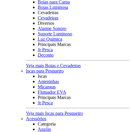
Boias para Carpa
Boias Luminosa
Cevadeiras
Cevadeiras
Diversos
Alarme Sonoro
Suporte Luminoso
Luz Quimica
Principais Marcas
Jr Pesca
Deconto
Veja mais Boias e Cevadeiras
Iscas para Pesqueiro
Iscas
Anteninhas
Miçangas
Flutuador EVA
Principais Marcas
Jr Pesca
Veja mais Iscas para Pesqueiro
Acessórios
Categoria
Anzóis