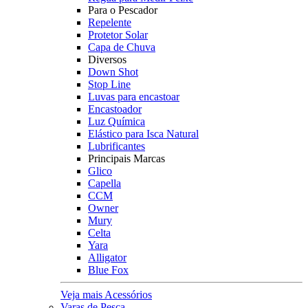
Para o Pescador
Repelente
Protetor Solar
Capa de Chuva
Diversos
Down Shot
Stop Line
Luvas para encastoar
Encastoador
Luz Química
Elástico para Isca Natural
Lubrificantes
Principais Marcas
Glico
Capella
CCM
Owner
Mury
Celta
Yara
Alligator
Blue Fox
Veja mais Acessórios
Varas de Pesca