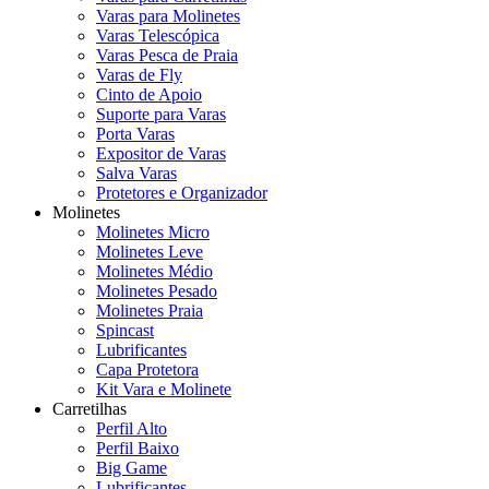
Varas para Molinetes
Varas Telescópica
Varas Pesca de Praia
Varas de Fly
Cinto de Apoio
Suporte para Varas
Porta Varas
Expositor de Varas
Salva Varas
Protetores e Organizador
Molinetes
Molinetes Micro
Molinetes Leve
Molinetes Médio
Molinetes Pesado
Molinetes Praia
Spincast
Lubrificantes
Capa Protetora
Kit Vara e Molinete
Carretilhas
Perfil Alto
Perfil Baixo
Big Game
Lubrificantes