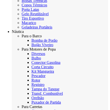
Bolsas Térmicas
Copos Térmicos
Porta Latas
Gelo Reutilizável
Tiro Esportivo
Maçarico
Geladeiras Portáteis
Náutica
Para o Barco
Bomba de Porão
Bujão Viveiro
Para Motores de Popa
Diversos
Bulbo
Conector Gasolina
Corta Circuito
Kit Mangueira
Pescador
Rotor
Registro
Tampa do Tanque
Transf. Combustível
Orelhão
Puxador de Partida
Para Carretas