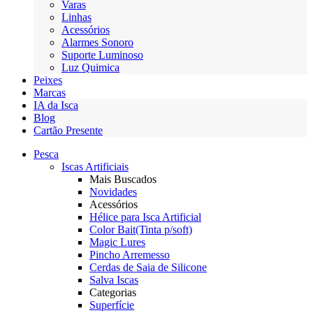
Varas
Linhas
Acessórios
Alarmes Sonoro
Suporte Luminoso
Luz Quimica
Peixes
Marcas
IA da Isca
Blog
Cartão Presente
Pesca
Iscas Artificiais
Mais Buscados
Novidades
Acessórios
Hélice para Isca Artificial
Color Bait(Tinta p/soft)
Magic Lures
Pincho Arremesso
Cerdas de Saia de Silicone
Salva Iscas
Categorias
Superfície