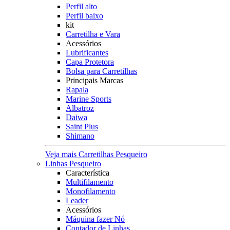
Perfil alto
Perfil baixo
kit
Carretilha e Vara
Acessórios
Lubrificantes
Capa Protetora
Bolsa para Carretilhas
Principais Marcas
Rapala
Marine Sports
Albatroz
Daiwa
Saint Plus
Shimano
Veja mais Carretilhas Pesqueiro
Linhas Pesqueiro
Característica
Multifilamento
Monofilamento
Leader
Acessórios
Máquina fazer Nó
Contador de Linhas