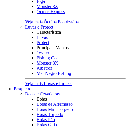
Jogá
Monster 3X
Óculos Express
Veja mais Óculos Polarizados
Luvas e Protect
Característica
Luvas
Protect
Principais Marcas
Owner
Fishing Co
Monster 3X
Albatroz
Mar Negro Fishing
Veja mais Luvas e Protect
Pesqueiro
Boias e Cevadeiras
Boias
Boias de Arremesso
Boias Mini Torpedo
Boias Torpedo
Boias Pão
Boias Guia