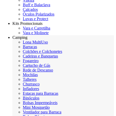
Viseira
Buff e Balaclava
Calçados
Óculos Polarizados
Luvas e Protect
Kits Promocionais
Vara e Carretilha
Vara e Molinete
Camping
Lona MultiUso
Barracas
Colchões e Colchonetes
Cadeiras e Banquetas
Fogareiro
Cartucho de Gás
Rede de Descanso
Mochilas
Talheres
Churrasco
Infladores
Estacas para Barracas
Binóculos
Bolsas Impermeáveis
Mini Mosquetão
Ventilador para Barraca