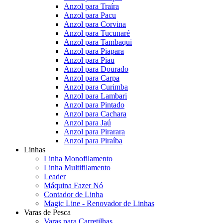
Anzol para Traíra
Anzol para Pacu
Anzol para Corvina
Anzol para Tucunaré
Anzol para Tambaqui
Anzol para Piapara
Anzol para Piau
Anzol para Dourado
Anzol para Carpa
Anzol para Curimba
Anzol para Lambari
Anzol para Pintado
Anzol para Cachara
Anzol para Jaú
Anzol para Pirarara
Anzol para Piraíba
Linhas
Linha Monofilamento
Linha Multifilamento
Leader
Máquina Fazer Nó
Contador de Linha
Magic Line - Renovador de Linhas
Varas de Pesca
Varas para Carretilhas