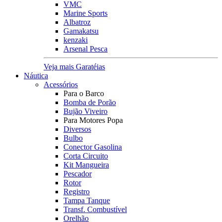
VMC
Marine Sports
Albatroz
Gamakatsu
kenzaki
Arsenal Pesca
Veja mais Garatéias
Náutica
Acessórios
Para o Barco
Bomba de Porão
Bujão Viveiro
Para Motores Popa
Diversos
Bulbo
Conector Gasolina
Corta Circuito
Kit Mangueira
Pescador
Rotor
Registro
Tampa Tanque
Transf. Combustível
Orelhão