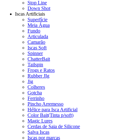
Stop Line
Down Shot
Iscas Artificiais
Superfície
Meia Água
Fundo
Articulada
Camarão
Iscas Soft
Spinner
ChatterBait
Tailspin
Frogs e Ratos
Rubber JIg
Jig
Colheres
Gotcha
Ferrinho
Pincho Arremesso
Hélice para Isca Artificial
Color Bait(Tinta p/soft)
Magic Lures
Cerdas de Saia de Silicone
Salva Iscas
Iscas por marcas