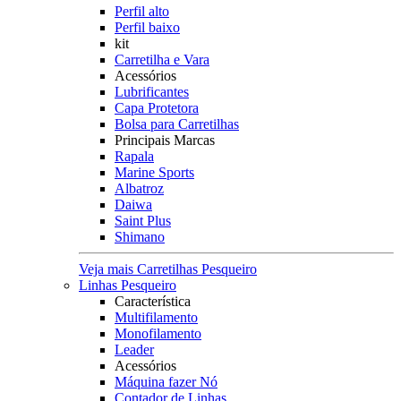
Perfil alto
Perfil baixo
kit
Carretilha e Vara
Acessórios
Lubrificantes
Capa Protetora
Bolsa para Carretilhas
Principais Marcas
Rapala
Marine Sports
Albatroz
Daiwa
Saint Plus
Shimano
Veja mais Carretilhas Pesqueiro
Linhas Pesqueiro
Característica
Multifilamento
Monofilamento
Leader
Acessórios
Máquina fazer Nó
Contador de Linhas