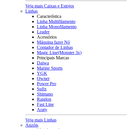
Veja mais Caixas e Estojos
Linhas
Característica
Linha Multifilamento
Linha Monofilamento
Leader
Acessórios
Máquina fazer Nó
Contador de Linhas
Magic Line(Monster 3x)
Principais Marcas
Daiwa
Marine Sports
YGK
Owner
Power Pro
Sufix
Shimano
Raiglon
Fast Line
Araty
Veja mais Linhas
Anzóis