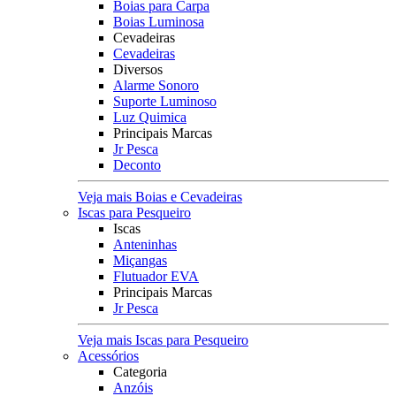
Boias para Carpa
Boias Luminosa
Cevadeiras
Cevadeiras
Diversos
Alarme Sonoro
Suporte Luminoso
Luz Quimica
Principais Marcas
Jr Pesca
Deconto
Veja mais Boias e Cevadeiras
Iscas para Pesqueiro
Iscas
Anteninhas
Miçangas
Flutuador EVA
Principais Marcas
Jr Pesca
Veja mais Iscas para Pesqueiro
Acessórios
Categoria
Anzóis