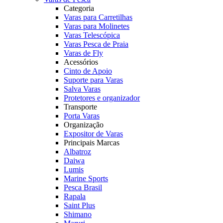
Categoria
Varas para Carretilhas
Varas para Molinetes
Varas Telescópica
Varas Pesca de Praia
Varas de Fly
Acessórios
Cinto de Apoio
Suporte para Varas
Salva Varas
Protetores e organizador
Transporte
Porta Varas
Organização
Expositor de Varas
Principais Marcas
Albatroz
Daiwa
Lumis
Marine Sports
Pesca Brasil
Rapala
Saint Plus
Shimano