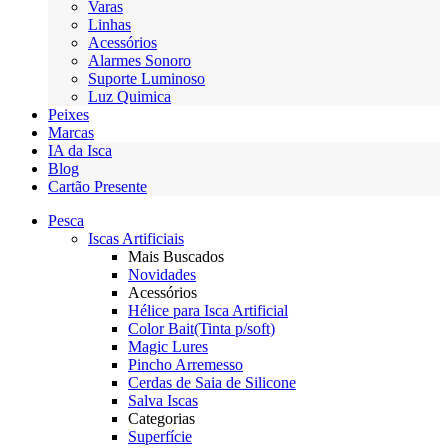
Varas
Linhas
Acessórios
Alarmes Sonoro
Suporte Luminoso
Luz Quimica
Peixes
Marcas
IA da Isca
Blog
Cartão Presente
Pesca
Iscas Artificiais
Mais Buscados
Novidades
Acessórios
Hélice para Isca Artificial
Color Bait(Tinta p/soft)
Magic Lures
Pincho Arremesso
Cerdas de Saia de Silicone
Salva Iscas
Categorias
Superfície