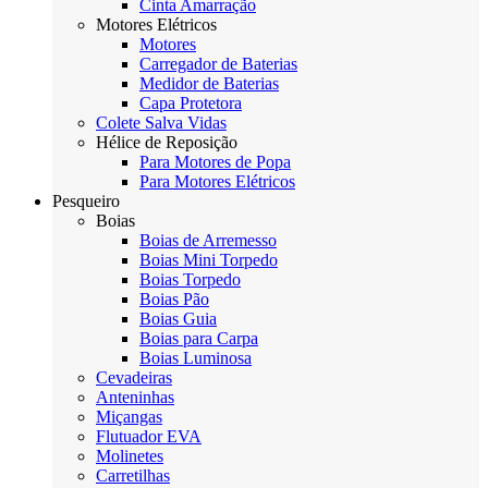
Cinta Amarração
Motores Elétricos
Motores
Carregador de Baterias
Medidor de Baterias
Capa Protetora
Colete Salva Vidas
Hélice de Reposição
Para Motores de Popa
Para Motores Elétricos
Pesqueiro
Boias
Boias de Arremesso
Boias Mini Torpedo
Boias Torpedo
Boias Pão
Boias Guia
Boias para Carpa
Boias Luminosa
Cevadeiras
Anteninhas
Miçangas
Flutuador EVA
Molinetes
Carretilhas