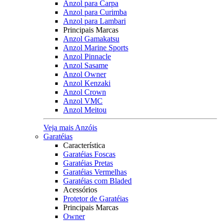
Anzol para Carpa
Anzol para Curimba
Anzol para Lambari
Principais Marcas
Anzol Gamakatsu
Anzol Marine Sports
Anzol Pinnacle
Anzol Sasame
Anzol Owner
Anzol Kenzaki
Anzol Crown
Anzol VMC
Anzol Meitou
Veja mais Anzóis
Garatéias
Característica
Garatéias Foscas
Garatéias Pretas
Garatéias Vermelhas
Garatéias com Bladed
Acessórios
Protetor de Garatéias
Principais Marcas
Owner