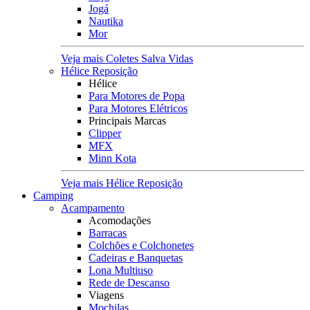
Jogá
Nautika
Mor
Veja mais Coletes Salva Vidas
Hélice Reposição
Hélice
Para Motores de Popa
Para Motores Elétricos
Principais Marcas
Clipper
MFX
Minn Kota
Veja mais Hélice Reposição
Camping
Acampamento
Acomodações
Barracas
Colchões e Colchonetes
Cadeiras e Banquetas
Lona Multiuso
Rede de Descanso
Viagens
Mochilas