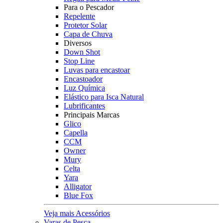
Para o Pescador
Repelente
Protetor Solar
Capa de Chuva
Diversos
Down Shot
Stop Line
Luvas para encastoar
Encastoador
Luz Química
Elástico para Isca Natural
Lubrificantes
Principais Marcas
Glico
Capella
CCM
Owner
Mury
Celta
Yara
Alligator
Blue Fox
Veja mais Acessórios
Varas de Pesca