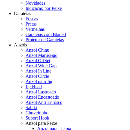
Novidades
Indicação por Peixe
Garatéias
Foscas
Pretas
Vermelhas
Garatéias com Bladed
Protetor de Garatéias
Anzóis
Anzol Chinu
Anzol Maruseigo
Anzol OffSet
Anzol Wide Gap
Anzol In Line
Anzol Circle
Anzol para Jig
Jig Head
Anzol Lastreado
Anzol Encastoado
Anzol Anti-Enrosco
Sabiki
Chuveirinho
Suport Hook
Anzol para Peixe
Anzol para Tilápia