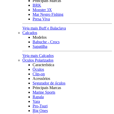
Principais Marcas
BRK
Monster 3X
Mar Negro Fishing
Presa Viva
Veja mais Buff e Balaclava
Calçados
Modelos
Babuche - Crocs
Sapatilha
Veja mais Calçados
Óculos Polarizados
Característica
Óculos
Clip-on
Acessórios
Segurador de óculos
Principais Marcas
Marine Sports
Rapala
Yara
Pro-Tsuri
Big Ones