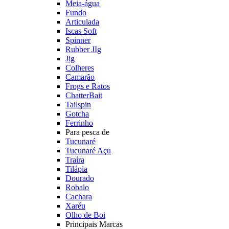
Meia-água
Fundo
Articulada
Iscas Soft
Spinner
Rubber JIg
Jig
Colheres
Camarão
Frogs e Ratos
ChatterBait
Tailspin
Gotcha
Ferrinho
Para pesca de
Tucunaré
Tucunaré Açu
Traíra
Tilápia
Dourado
Robalo
Cachara
Xaréu
Olho de Boi
Principais Marcas