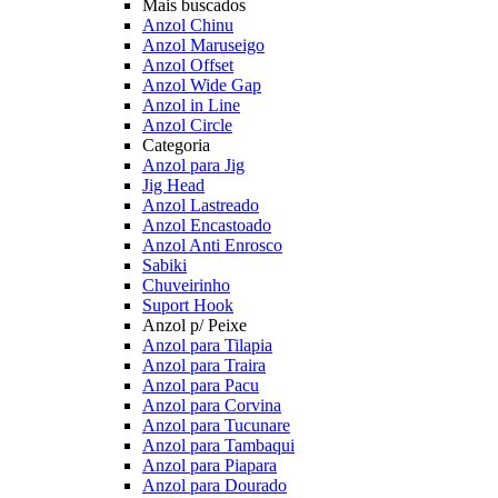
Mais buscados
Anzol Chinu
Anzol Maruseigo
Anzol Offset
Anzol Wide Gap
Anzol in Line
Anzol Circle
Categoria
Anzol para Jig
Jig Head
Anzol Lastreado
Anzol Encastoado
Anzol Anti Enrosco
Sabiki
Chuveirinho
Suport Hook
Anzol p/ Peixe
Anzol para Tilapia
Anzol para Traira
Anzol para Pacu
Anzol para Corvina
Anzol para Tucunare
Anzol para Tambaqui
Anzol para Piapara
Anzol para Dourado