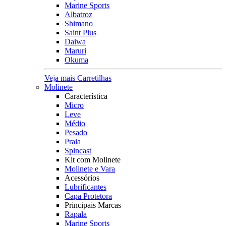
Marine Sports
Albatroz
Shimano
Saint Plus
Daiwa
Maruri
Okuma
Veja mais Carretilhas
Molinete
Característica
Micro
Leve
Médio
Pesado
Praia
Spincast
Kit com Molinete
Molinete e Vara
Acessórios
Lubrificantes
Capa Protetora
Principais Marcas
Rapala
Marine Sports