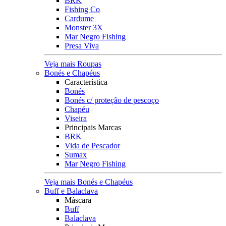
BRK
Fishing Co
Cardume
Monster 3X
Mar Negro Fishing
Presa Viva
Veja mais Roupas
Bonés e Chapéus
Característica
Bonés
Bonés c/ proteção de pescoço
Chapéu
Viseira
Principais Marcas
BRK
Vida de Pescador
Sumax
Mar Negro Fishing
Veja mais Bonés e Chapéus
Buff e Balaclava
Máscara
Buff
Balaclava