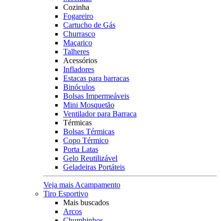
Cozinha
Fogareiro
Cartucho de Gás
Churrasco
Maçarico
Talheres
Acessórios
Infladores
Estacas para barracas
Binóculos
Bolsas Impermeáveis
Mini Mosquetão
Ventilador para Barraca
Térmicas
Bolsas Térmicas
Copo Térmico
Porta Latas
Gelo Reutilizável
Geladeiras Portáteis
Veja mais Acampamento
Tiro Esportivo
Mais buscados
Arcos
Chumbinhos