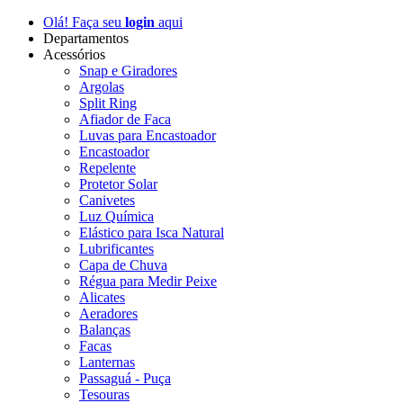
Olá! Faça seu
login
aqui
Departamentos
Acessórios
Snap e Giradores
Argolas
Split Ring
Afiador de Faca
Luvas para Encastoador
Encastoador
Repelente
Protetor Solar
Canivetes
Luz Química
Elástico para Isca Natural
Lubrificantes
Capa de Chuva
Régua para Medir Peixe
Alicates
Aeradores
Balanças
Facas
Lanternas
Passaguá - Puça
Tesouras