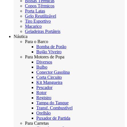
Bolsas Térmicas
Copos Térmicos
Porta Latas
Gelo Reutilizável
Tiro Esportivo
Maçarico
Geladeiras Portáteis
Náutica
Para o Barco
Bomba de Porão
Bujão Viveiro
Para Motores de Popa
Diversos
Bulbo
Conector Gasolina
Corta Circuito
Kit Mangueira
Pescador
Rotor
Registro
Tampa do Tanque
Transf. Combustível
Orelhão
Puxador de Partida
Para Carretas