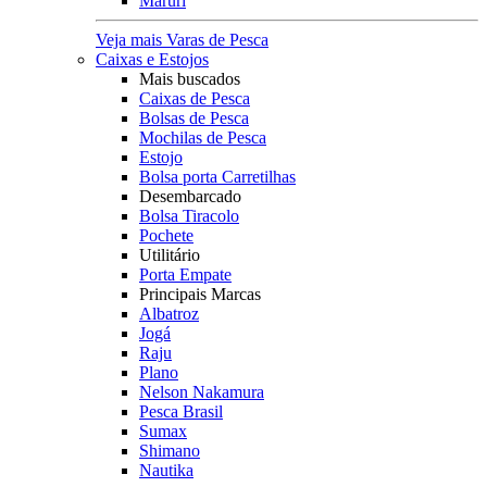
Maruri
Veja mais Varas de Pesca
Caixas e Estojos
Mais buscados
Caixas de Pesca
Bolsas de Pesca
Mochilas de Pesca
Estojo
Bolsa porta Carretilhas
Desembarcado
Bolsa Tiracolo
Pochete
Utilitário
Porta Empate
Principais Marcas
Albatroz
Jogá
Raju
Plano
Nelson Nakamura
Pesca Brasil
Sumax
Shimano
Nautika