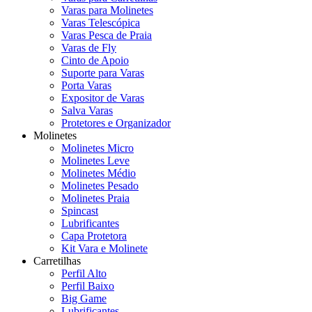
Varas para Molinetes
Varas Telescópica
Varas Pesca de Praia
Varas de Fly
Cinto de Apoio
Suporte para Varas
Porta Varas
Expositor de Varas
Salva Varas
Protetores e Organizador
Molinetes
Molinetes Micro
Molinetes Leve
Molinetes Médio
Molinetes Pesado
Molinetes Praia
Spincast
Lubrificantes
Capa Protetora
Kit Vara e Molinete
Carretilhas
Perfil Alto
Perfil Baixo
Big Game
Lubrificantes