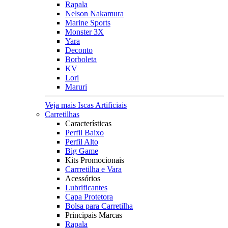
Rapala
Nelson Nakamura
Marine Sports
Monster 3X
Yara
Deconto
Borboleta
KV
Lori
Maruri
Veja mais Iscas Artificiais
Carretilhas
Características
Perfil Baixo
Perfil Alto
Big Game
Kits Promocionais
Carrretilha e Vara
Acessórios
Lubrificantes
Capa Protetora
Bolsa para Carretilha
Principais Marcas
Rapala