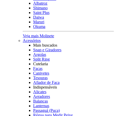
Albatroz
Shimano
Saint Plus
Daiwa
Maruri
Okuma
Veja mais Molinete
Acessórios
Mais buscados
Snap e Giradores
Argolas
Split Ring
Cutelaria
Facas
Canivetes
Tesouras
Afiador de Faca
Indispensáveis
Alicates
Aeradores
Balanças
Lanternas
Passaguá (Puça)
Régua para Medir Peixe