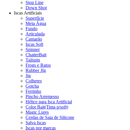
Stop Line
Down Shot
Iscas Artificiais
Superfície
Meia Água
Fundo
Articulada
Camarão
Iscas Soft
Spinner
ChatterBait
Tailspin
Frogs e Ratos
Rubber JIg
Jig
Colheres
Gotcha
Ferrinho
Pincho Arremesso
Hélice para Isca Artificial
Color Bait(Tinta p/soft)
Magic Lures
Cerdas de Saia de Silicone
Salva Iscas
Iscas por marcas