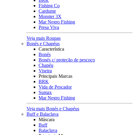
BRK
Fishing Co
Cardume
Monster 3X
Mar Negro Fishing
Presa Viva
Veja mais Roupas
Bonés e Chapéus
Característica
Bonés
Bonés c/ proteção de pescoço
Chapéu
Viseira
Principais Marcas
BRK
Vida de Pescador
Sumax
Mar Negro Fishing
Veja mais Bonés e Chapéus
Buff e Balaclava
Máscara
Buff
Balaclava