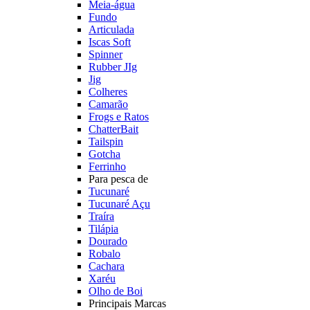
Meia-água
Fundo
Articulada
Iscas Soft
Spinner
Rubber JIg
Jig
Colheres
Camarão
Frogs e Ratos
ChatterBait
Tailspin
Gotcha
Ferrinho
Para pesca de
Tucunaré
Tucunaré Açu
Traíra
Tilápia
Dourado
Robalo
Cachara
Xaréu
Olho de Boi
Principais Marcas