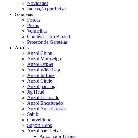
Novidades
Indicação por Peixe
Garatéias
Foscas
Pretas
Vermelhas
Garatéias com Bladed
Protetor de Garatéias
Anzóis
Anzol Chinu
Anzol Maruseigo
Anzol OffSet
Anzol Wide Gap
Anzol In Line
Anzol Circle
Anzol para Jig
Jig Head
Anzol Lastreado
Anzol Encastoado
Anzol Anti-Enrosco
Sabiki
Chuveirinho
Suport Hook
Anzol para Peixe
Anzol para Tilápia