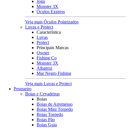
Jogá
Monster 3X
Óculos Express
Veja mais Óculos Polarizados
Luvas e Protect
Característica
Luvas
Protect
Principais Marcas
Owner
Fishing Co
Monster 3X
Albatroz
Mar Negro Fishing
Veja mais Luvas e Protect
Pesqueiro
Boias e Cevadeiras
Boias
Boias de Arremesso
Boias Mini Torpedo
Boias Torpedo
Boias Pão
Boias Guia