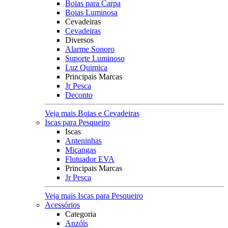
Boias para Carpa
Boias Luminosa
Cevadeiras
Cevadeiras
Diversos
Alarme Sonoro
Suporte Luminoso
Luz Quimica
Principais Marcas
Jr Pesca
Deconto
Veja mais Boias e Cevadeiras
Iscas para Pesqueiro
Iscas
Anteninhas
Miçangas
Flutuador EVA
Principais Marcas
Jr Pesca
Veja mais Iscas para Pesqueiro
Acessórios
Categoria
Anzóis