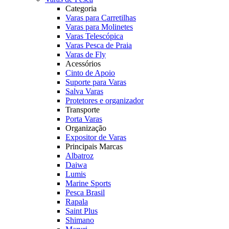
Categoria
Varas para Carretilhas
Varas para Molinetes
Varas Telescópica
Varas Pesca de Praia
Varas de Fly
Acessórios
Cinto de Apoio
Suporte para Varas
Salva Varas
Protetores e organizador
Transporte
Porta Varas
Organização
Expositor de Varas
Principais Marcas
Albatroz
Daiwa
Lumis
Marine Sports
Pesca Brasil
Rapala
Saint Plus
Shimano