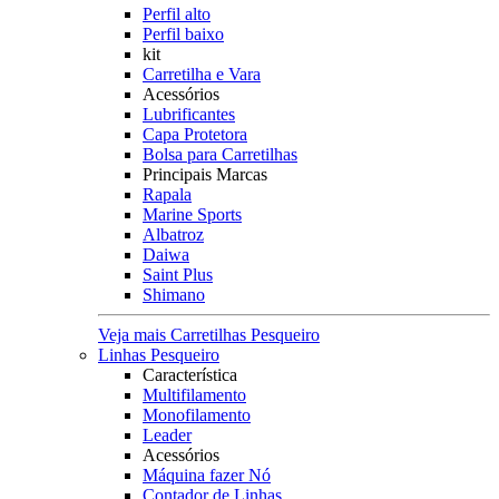
Perfil alto
Perfil baixo
kit
Carretilha e Vara
Acessórios
Lubrificantes
Capa Protetora
Bolsa para Carretilhas
Principais Marcas
Rapala
Marine Sports
Albatroz
Daiwa
Saint Plus
Shimano
Veja mais Carretilhas Pesqueiro
Linhas Pesqueiro
Característica
Multifilamento
Monofilamento
Leader
Acessórios
Máquina fazer Nó
Contador de Linhas