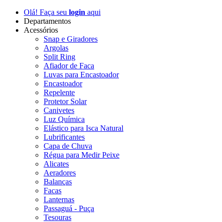
Olá! Faça seu
login
aqui
Departamentos
Acessórios
Snap e Giradores
Argolas
Split Ring
Afiador de Faca
Luvas para Encastoador
Encastoador
Repelente
Protetor Solar
Canivetes
Luz Química
Elástico para Isca Natural
Lubrificantes
Capa de Chuva
Régua para Medir Peixe
Alicates
Aeradores
Balanças
Facas
Lanternas
Passaguá - Puça
Tesouras