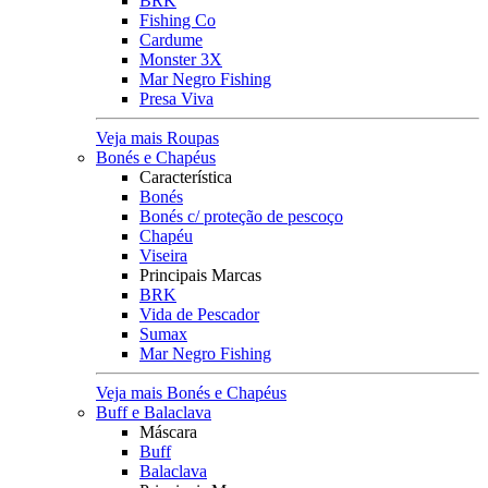
BRK
Fishing Co
Cardume
Monster 3X
Mar Negro Fishing
Presa Viva
Veja mais Roupas
Bonés e Chapéus
Característica
Bonés
Bonés c/ proteção de pescoço
Chapéu
Viseira
Principais Marcas
BRK
Vida de Pescador
Sumax
Mar Negro Fishing
Veja mais Bonés e Chapéus
Buff e Balaclava
Máscara
Buff
Balaclava