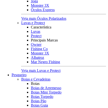
Jogá
Monster 3X
Óculos Express
Veja mais Óculos Polarizados
Luvas e Protect
Característica
Luvas
Protect
Principais Marcas
Owner
Fishing Co
Monster 3X
Albatroz
Mar Negro Fishing
Veja mais Luvas e Protect
Pesqueiro
Boias e Cevadeiras
Boias
Boias de Arremesso
Boias Mini Torpedo
Boias Torpedo
Boias Pão
Boias Guia