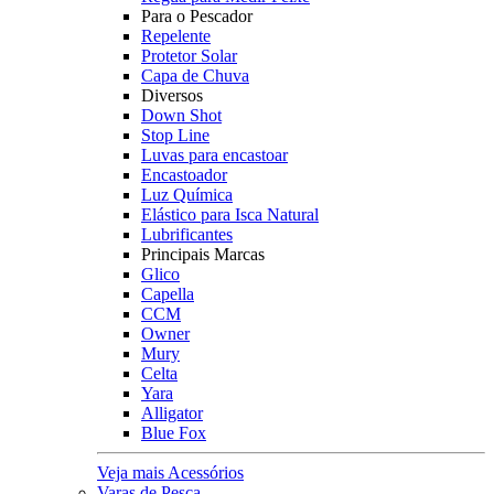
Para o Pescador
Repelente
Protetor Solar
Capa de Chuva
Diversos
Down Shot
Stop Line
Luvas para encastoar
Encastoador
Luz Química
Elástico para Isca Natural
Lubrificantes
Principais Marcas
Glico
Capella
CCM
Owner
Mury
Celta
Yara
Alligator
Blue Fox
Veja mais Acessórios
Varas de Pesca