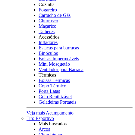
Cozinha
Fogareiro
Cartucho de Gás
Churrasco
Maçarico
Talheres
Acessórios
Infladores
Estacas para barracas
Binóculos
Bolsas Impermeáveis
Mini Mosquetão
Ventilador para Barraca
Térmicas
Bolsas Térmicas
Copo Térmico
Porta Latas
Gelo Reutilizável
Geladeiras Portáteis
Veja mais Acampamento
Tiro Esportivo
Mais buscados
Arcos
Chumbinhos