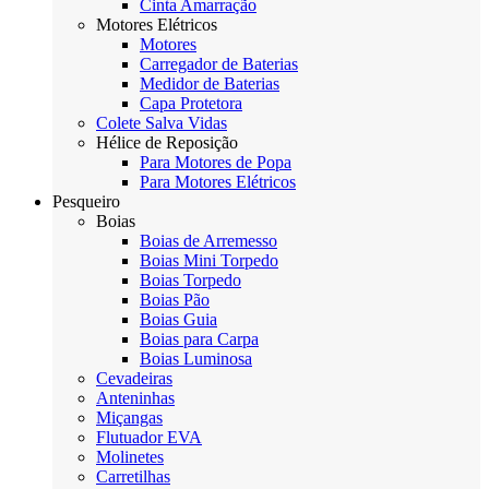
Cinta Amarração
Motores Elétricos
Motores
Carregador de Baterias
Medidor de Baterias
Capa Protetora
Colete Salva Vidas
Hélice de Reposição
Para Motores de Popa
Para Motores Elétricos
Pesqueiro
Boias
Boias de Arremesso
Boias Mini Torpedo
Boias Torpedo
Boias Pão
Boias Guia
Boias para Carpa
Boias Luminosa
Cevadeiras
Anteninhas
Miçangas
Flutuador EVA
Molinetes
Carretilhas