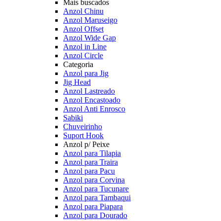
Mais buscados
Anzol Chinu
Anzol Maruseigo
Anzol Offset
Anzol Wide Gap
Anzol in Line
Anzol Circle
Categoria
Anzol para Jig
Jig Head
Anzol Lastreado
Anzol Encastoado
Anzol Anti Enrosco
Sabiki
Chuveirinho
Suport Hook
Anzol p/ Peixe
Anzol para Tilapia
Anzol para Traira
Anzol para Pacu
Anzol para Corvina
Anzol para Tucunare
Anzol para Tambaqui
Anzol para Piapara
Anzol para Dourado