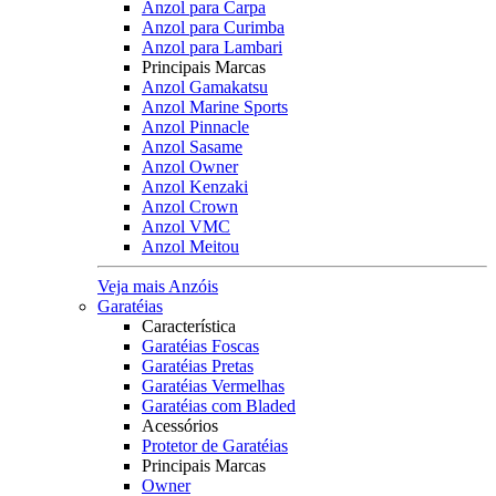
Anzol para Carpa
Anzol para Curimba
Anzol para Lambari
Principais Marcas
Anzol Gamakatsu
Anzol Marine Sports
Anzol Pinnacle
Anzol Sasame
Anzol Owner
Anzol Kenzaki
Anzol Crown
Anzol VMC
Anzol Meitou
Veja mais Anzóis
Garatéias
Característica
Garatéias Foscas
Garatéias Pretas
Garatéias Vermelhas
Garatéias com Bladed
Acessórios
Protetor de Garatéias
Principais Marcas
Owner