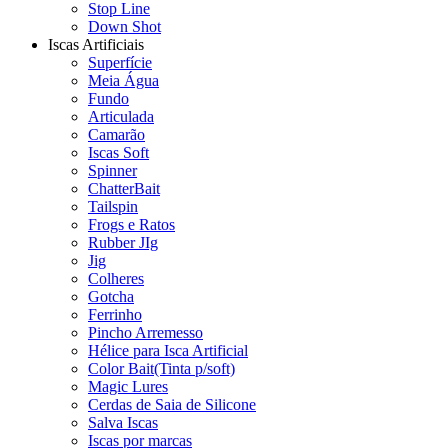
Stop Line
Down Shot
Iscas Artificiais
Superfície
Meia Água
Fundo
Articulada
Camarão
Iscas Soft
Spinner
ChatterBait
Tailspin
Frogs e Ratos
Rubber JIg
Jig
Colheres
Gotcha
Ferrinho
Pincho Arremesso
Hélice para Isca Artificial
Color Bait(Tinta p/soft)
Magic Lures
Cerdas de Saia de Silicone
Salva Iscas
Iscas por marcas