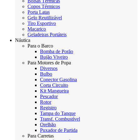
Bolsas Térmicas
Copos Térmicos
Porta Latas
Gelo Reutilizável
Tiro Esportivo
Maçarico
Geladeiras Portáteis
Náutica
Para o Barco
Bomba de Porão
Bujão Viveiro
Para Motores de Popa
Diversos
Bulbo
Conector Gasolina
Corta Circuito
Kit Mangueira
Pescador
Rotor
Registro
Tampa do Tanque
Transf. Combustível
Orelhão
Puxador de Partida
Para Carretas