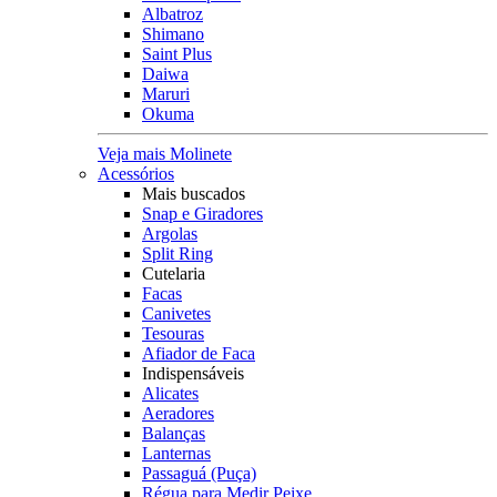
Albatroz
Shimano
Saint Plus
Daiwa
Maruri
Okuma
Veja mais Molinete
Acessórios
Mais buscados
Snap e Giradores
Argolas
Split Ring
Cutelaria
Facas
Canivetes
Tesouras
Afiador de Faca
Indispensáveis
Alicates
Aeradores
Balanças
Lanternas
Passaguá (Puça)
Régua para Medir Peixe