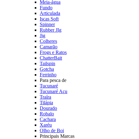
Meia-água
Fundo
Articulada
Iscas Soft
Spinner
Rubber JIg
Jig
Colheres
Camarão
Frogs e Ratos
ChatterBait
Tailspin
Gotcha
Ferrinho
Para pesca de
Tucunaré
Tucunaré Açu
Traíra
Tilápia
Dourado
Robalo
Cachara
Xaréu
Olho de Boi
Principais Marcas