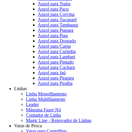
Anzol para Traíra
Anzol para Pacu
Anzol para Corvina
Anzol para Tucunaré
Anzol para Tambaqui
Anzol para Piapara
Anzol para Piau
Anzol para Dourado
Anzol para Carpa
Anzol para Curimba
Anzol para Lambari
Anzol para Pintado
Anzol para Cachara
Anzol para Jaú
Anzol para Pirarara
Anzol para Piraíba
Linhas
Linha Monofilamento
Linha Multifilamento
Leader
Máquina Fazer Nó
Contador de Linha
Magic Line - Renovador de Linhas
Varas de Pesca
Varas para Carretilhas