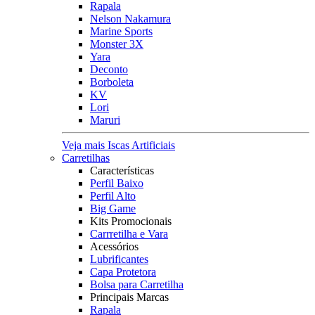
Rapala
Nelson Nakamura
Marine Sports
Monster 3X
Yara
Deconto
Borboleta
KV
Lori
Maruri
Veja mais Iscas Artificiais
Carretilhas
Características
Perfil Baixo
Perfil Alto
Big Game
Kits Promocionais
Carrretilha e Vara
Acessórios
Lubrificantes
Capa Protetora
Bolsa para Carretilha
Principais Marcas
Rapala