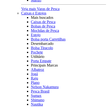
Maruri
Veja mais Varas de Pesca
Caixas e Estojos
Mais buscados
Caixas de Pesca
Bolsas de Pesca
Mochilas de Pesca
Estojo
Bolsa porta Carretilhas
Desembarcado
Bolsa Tiracolo
Pochete
Utilitário
Porta Empate
Principais Marcas
Albatroz
Jogá
Raju
Plano
Nelson Nakamura
Pesca Brasil
Sumax
Shimano
Nautika