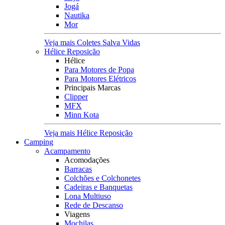
Jogá
Nautika
Mor
Veja mais Coletes Salva Vidas
Hélice Reposição
Hélice
Para Motores de Popa
Para Motores Elétricos
Principais Marcas
Clipper
MFX
Minn Kota
Veja mais Hélice Reposição
Camping
Acampamento
Acomodações
Barracas
Colchões e Colchonetes
Cadeiras e Banquetas
Lona Multiuso
Rede de Descanso
Viagens
Mochilas