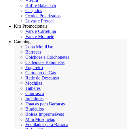
Viseira
Buff e Balaclava
Calçados
Óculos Polarizados
Luvas e Protect
Kits Promocionais
Vara e Carretilha
Vara e Molinete
Camping
Lona MultiUso
Barracas
Colchões e Colchonetes
Cadeiras e Banquetas
Fogareiro
Cartucho de Gás
Rede de Descanso
Mochilas
Talheres
Churrasco
Infladores
Estacas para Barracas
Binóculos
Bolsas Impermeáveis
Mini Mosquetão
Ventilador para Barraca