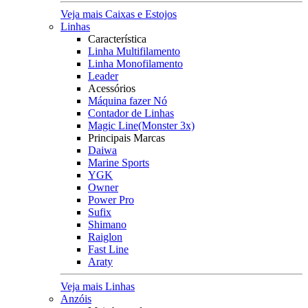
Veja mais Caixas e Estojos
Linhas
Característica
Linha Multifilamento
Linha Monofilamento
Leader
Acessórios
Máquina fazer Nó
Contador de Linhas
Magic Line(Monster 3x)
Principais Marcas
Daiwa
Marine Sports
YGK
Owner
Power Pro
Sufix
Shimano
Raiglon
Fast Line
Araty
Veja mais Linhas
Anzóis