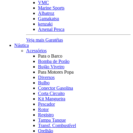
VMC
Marine Sports
Albatroz
Gamakatsu
kenzaki
Arsenal Pesca
Veja mais Garatéias
Náutica
Acessórios
Para o Barco
Bomba de Porão
Bujão Viveiro
Para Motores Popa
Diversos
Bulbo
Conector Gasolina
Corta Circuito
Kit Mangueira
Pescador
Rotor
Registro
Tampa Tanque
Transf. Combustível
Orelhão