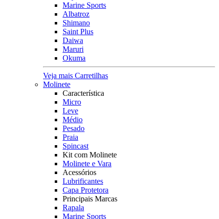
Marine Sports
Albatroz
Shimano
Saint Plus
Daiwa
Maruri
Okuma
Veja mais Carretilhas
Molinete
Característica
Micro
Leve
Médio
Pesado
Praia
Spincast
Kit com Molinete
Molinete e Vara
Acessórios
Lubrificantes
Capa Protetora
Principais Marcas
Rapala
Marine Sports