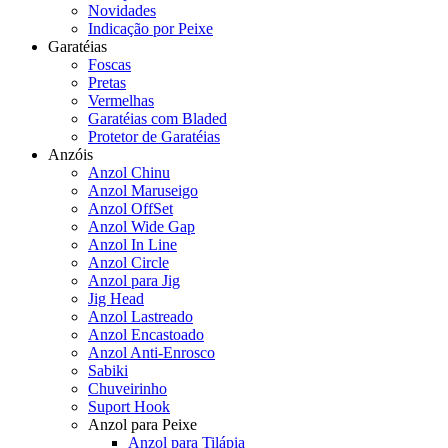
Novidades
Indicação por Peixe
Garatéias
Foscas
Pretas
Vermelhas
Garatéias com Bladed
Protetor de Garatéias
Anzóis
Anzol Chinu
Anzol Maruseigo
Anzol OffSet
Anzol Wide Gap
Anzol In Line
Anzol Circle
Anzol para Jig
Jig Head
Anzol Lastreado
Anzol Encastoado
Anzol Anti-Enrosco
Sabiki
Chuveirinho
Suport Hook
Anzol para Peixe
Anzol para Tilápia