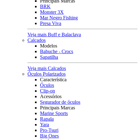
Principais Marcas
BRK
Monster 3X
Mar Negro Fishing
Presa Viva
Veja mais Buff e Balaclava
Calçados
Modelos
Babuche - Crocs
Sapatilha
Veja mais Calçados
Óculos Polarizados
Característica
Óculos
Clip-on
Acessórios
Segurador de óculos
Principais Marcas
Marine Sports
Rapala
Yara
Pro-Tsuri
Big Ones