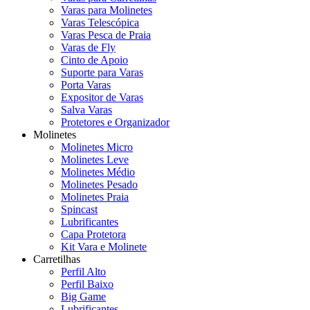
Varas para Molinetes
Varas Telescópica
Varas Pesca de Praia
Varas de Fly
Cinto de Apoio
Suporte para Varas
Porta Varas
Expositor de Varas
Salva Varas
Protetores e Organizador
Molinetes
Molinetes Micro
Molinetes Leve
Molinetes Médio
Molinetes Pesado
Molinetes Praia
Spincast
Lubrificantes
Capa Protetora
Kit Vara e Molinete
Carretilhas
Perfil Alto
Perfil Baixo
Big Game
Lubrificantes