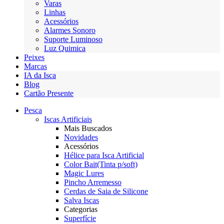
Varas
Linhas
Acessórios
Alarmes Sonoro
Suporte Luminoso
Luz Quimica
Peixes
Marcas
IA da Isca
Blog
Cartão Presente
Pesca
Iscas Artificiais
Mais Buscados
Novidades
Acessórios
Hélice para Isca Artificial
Color Bait(Tinta p/soft)
Magic Lures
Pincho Arremesso
Cerdas de Saia de Silicone
Salva Iscas
Categorias
Superfície