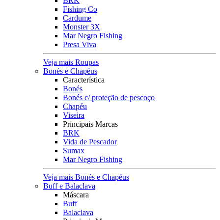
BRK
Fishing Co
Cardume
Monster 3X
Mar Negro Fishing
Presa Viva
Veja mais Roupas
Bonés e Chapéus
Característica
Bonés
Bonés c/ proteção de pescoço
Chapéu
Viseira
Principais Marcas
BRK
Vida de Pescador
Sumax
Mar Negro Fishing
Veja mais Bonés e Chapéus
Buff e Balaclava
Máscara
Buff
Balaclava