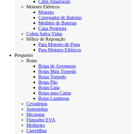
Cinta Amarração
Motores Elétricos
Motores
Carregador de Baterias
Medidor de Baterias
Capa Protetora
Colete Salva Vidas
Hélice de Reposição
Para Motores de Popa
Para Motores Elétricos
Pesqueiro
Boias
Boias de Arremesso
Boias Mini Torpedo
Boias Torpedo
Boias Pão
Boias Guia
Boias para Carpa
Boias Luminosa
Cevadeiras
Anteninhas
Miçangas
Flutuador EVA
Molinetes
Carretilhas