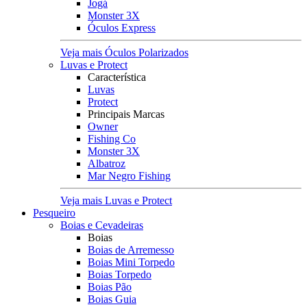
Jogá
Monster 3X
Óculos Express
Veja mais Óculos Polarizados
Luvas e Protect
Característica
Luvas
Protect
Principais Marcas
Owner
Fishing Co
Monster 3X
Albatroz
Mar Negro Fishing
Veja mais Luvas e Protect
Pesqueiro
Boias e Cevadeiras
Boias
Boias de Arremesso
Boias Mini Torpedo
Boias Torpedo
Boias Pão
Boias Guia