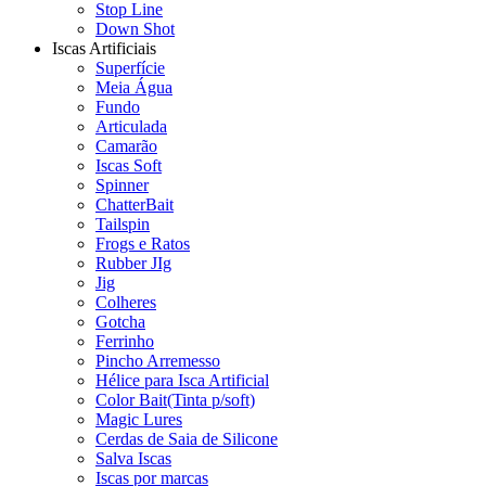
Stop Line
Down Shot
Iscas Artificiais
Superfície
Meia Água
Fundo
Articulada
Camarão
Iscas Soft
Spinner
ChatterBait
Tailspin
Frogs e Ratos
Rubber JIg
Jig
Colheres
Gotcha
Ferrinho
Pincho Arremesso
Hélice para Isca Artificial
Color Bait(Tinta p/soft)
Magic Lures
Cerdas de Saia de Silicone
Salva Iscas
Iscas por marcas