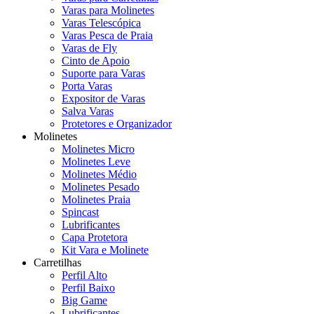
Varas para Molinetes
Varas Telescópica
Varas Pesca de Praia
Varas de Fly
Cinto de Apoio
Suporte para Varas
Porta Varas
Expositor de Varas
Salva Varas
Protetores e Organizador
Molinetes
Molinetes Micro
Molinetes Leve
Molinetes Médio
Molinetes Pesado
Molinetes Praia
Spincast
Lubrificantes
Capa Protetora
Kit Vara e Molinete
Carretilhas
Perfil Alto
Perfil Baixo
Big Game
Lubrificantes