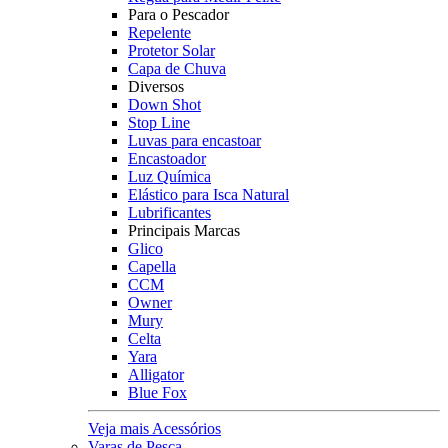
Para o Pescador
Repelente
Protetor Solar
Capa de Chuva
Diversos
Down Shot
Stop Line
Luvas para encastoar
Encastoador
Luz Química
Elástico para Isca Natural
Lubrificantes
Principais Marcas
Glico
Capella
CCM
Owner
Mury
Celta
Yara
Alligator
Blue Fox
Veja mais Acessórios
Varas de Pesca