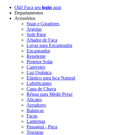
Olá! Faça seu
login
aqui
Departamentos
Acessórios
Snap e Giradores
Argolas
Split Ring
Afiador de Faca
Luvas para Encastoador
Encastoador
Repelente
Protetor Solar
Canivetes
Luz Química
Elástico para Isca Natural
Lubrificantes
Capa de Chuva
Régua para Medir Peixe
Alicates
Aeradores
Balanças
Facas
Lanternas
Passaguá - Puça
Tesouras