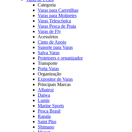
Categoria
Varas para Carretilhas
Varas para Molinetes
Varas Telescópica
Varas Pesca de Praia
Varas de Fly
Acessórios
Cinto de Apoio
Suporte para Varas
Salva Varas
Protetores e organizador
Transporte
Porta Varas
Organização
Expositor de Varas
Principais Marcas
Albatroz
Daiwa
Lumis
Marine Sports
Pesca Brasil
Rapala
Saint Plus
Shimano