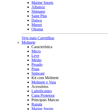
Marine Sports
Albatroz
Shimano
Saint Plus
Daiwa
Maruri
Okuma
Veja mais Carretilhas
Molinete
Característica
Micro
Leve
Médio
Pesado
Praia
Spincast
Kit com Molinete
Molinete e Vara
Acessórios
Lubrificantes
Capa Protetora
Principais Marcas
Rapala
Marine Sports