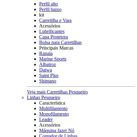
Perfil alto
Perfil baixo
kit
Carretilha e Vara
Acessórios
Lubrificantes
Capa Protetora
Bolsa para Carretilhas
Principais Marcas
Rapala
Marine Sports
Albatroz
Daiwa
Saint Plus
Shimano
Veja mais Carretilhas Pesqueiro
Linhas Pesqueiro
Característica
Multifilamento
Monofilamento
Leader
Acessórios
Máquina fazer Nó
Contador de Linhas