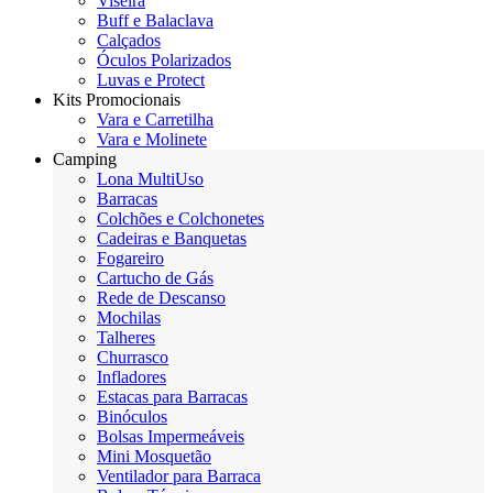
Viseira
Buff e Balaclava
Calçados
Óculos Polarizados
Luvas e Protect
Kits Promocionais
Vara e Carretilha
Vara e Molinete
Camping
Lona MultiUso
Barracas
Colchões e Colchonetes
Cadeiras e Banquetas
Fogareiro
Cartucho de Gás
Rede de Descanso
Mochilas
Talheres
Churrasco
Infladores
Estacas para Barracas
Binóculos
Bolsas Impermeáveis
Mini Mosquetão
Ventilador para Barraca