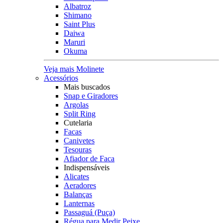
Albatroz
Shimano
Saint Plus
Daiwa
Maruri
Okuma
Veja mais Molinete
Acessórios
Mais buscados
Snap e Giradores
Argolas
Split Ring
Cutelaria
Facas
Canivetes
Tesouras
Afiador de Faca
Indispensáveis
Alicates
Aeradores
Balanças
Lanternas
Passaguá (Puça)
Régua para Medir Peixe