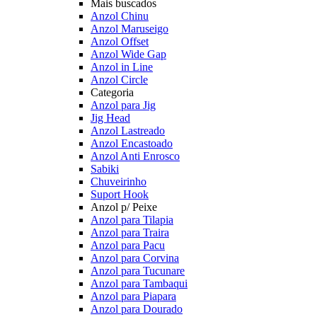
Mais buscados
Anzol Chinu
Anzol Maruseigo
Anzol Offset
Anzol Wide Gap
Anzol in Line
Anzol Circle
Categoria
Anzol para Jig
Jig Head
Anzol Lastreado
Anzol Encastoado
Anzol Anti Enrosco
Sabiki
Chuveirinho
Suport Hook
Anzol p/ Peixe
Anzol para Tilapia
Anzol para Traira
Anzol para Pacu
Anzol para Corvina
Anzol para Tucunare
Anzol para Tambaqui
Anzol para Piapara
Anzol para Dourado