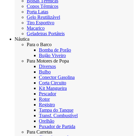
Bolsas Térmicas
Copos Térmicos
Porta Latas
Gelo Reutilizável
Tiro Esportivo
Maçarico
Geladeiras Portáteis
Náutica
Para o Barco
Bomba de Porão
Bujão Viveiro
Para Motores de Popa
Diversos
Bulbo
Conector Gasolina
Corta Circuito
Kit Mangueira
Pescador
Rotor
Registro
Tampa do Tanque
Transf. Combustível
Orelhão
Puxador de Partida
Para Carretas