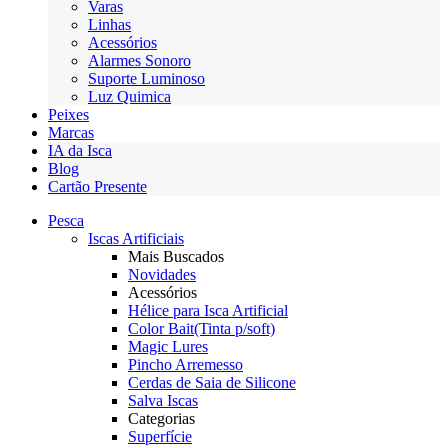
Varas
Linhas
Acessórios
Alarmes Sonoro
Suporte Luminoso
Luz Quimica
Peixes
Marcas
IA da Isca
Blog
Cartão Presente
Pesca
Iscas Artificiais
Mais Buscados
Novidades
Acessórios
Hélice para Isca Artificial
Color Bait(Tinta p/soft)
Magic Lures
Pincho Arremesso
Cerdas de Saia de Silicone
Salva Iscas
Categorias
Superfície