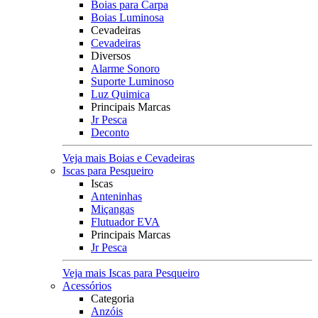
Boias para Carpa
Boias Luminosa
Cevadeiras
Cevadeiras
Diversos
Alarme Sonoro
Suporte Luminoso
Luz Quimica
Principais Marcas
Jr Pesca
Deconto
Veja mais Boias e Cevadeiras
Iscas para Pesqueiro
Iscas
Anteninhas
Miçangas
Flutuador EVA
Principais Marcas
Jr Pesca
Veja mais Iscas para Pesqueiro
Acessórios
Categoria
Anzóis