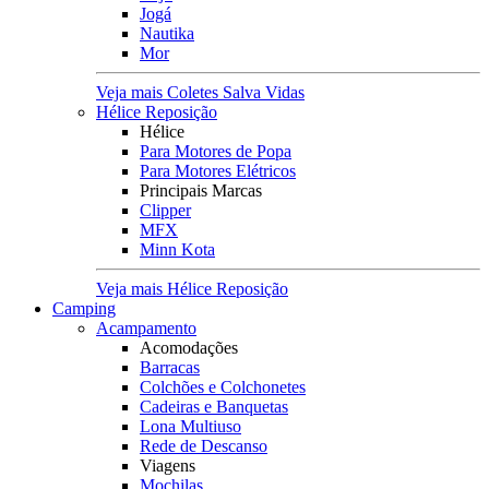
Jogá
Nautika
Mor
Veja mais Coletes Salva Vidas
Hélice Reposição
Hélice
Para Motores de Popa
Para Motores Elétricos
Principais Marcas
Clipper
MFX
Minn Kota
Veja mais Hélice Reposição
Camping
Acampamento
Acomodações
Barracas
Colchões e Colchonetes
Cadeiras e Banquetas
Lona Multiuso
Rede de Descanso
Viagens
Mochilas