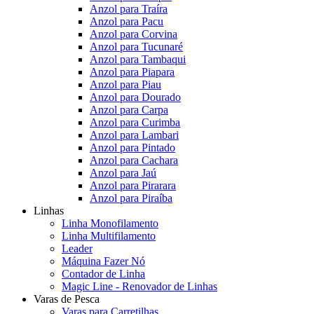
Anzol para Traíra
Anzol para Pacu
Anzol para Corvina
Anzol para Tucunaré
Anzol para Tambaqui
Anzol para Piapara
Anzol para Piau
Anzol para Dourado
Anzol para Carpa
Anzol para Curimba
Anzol para Lambari
Anzol para Pintado
Anzol para Cachara
Anzol para Jaú
Anzol para Pirarara
Anzol para Piraíba
Linhas
Linha Monofilamento
Linha Multifilamento
Leader
Máquina Fazer Nó
Contador de Linha
Magic Line - Renovador de Linhas
Varas de Pesca
Varas para Carretilhas