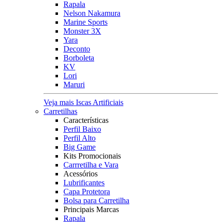
Rapala
Nelson Nakamura
Marine Sports
Monster 3X
Yara
Deconto
Borboleta
KV
Lori
Maruri
Veja mais Iscas Artificiais
Carretilhas
Características
Perfil Baixo
Perfil Alto
Big Game
Kits Promocionais
Carrretilha e Vara
Acessórios
Lubrificantes
Capa Protetora
Bolsa para Carretilha
Principais Marcas
Rapala