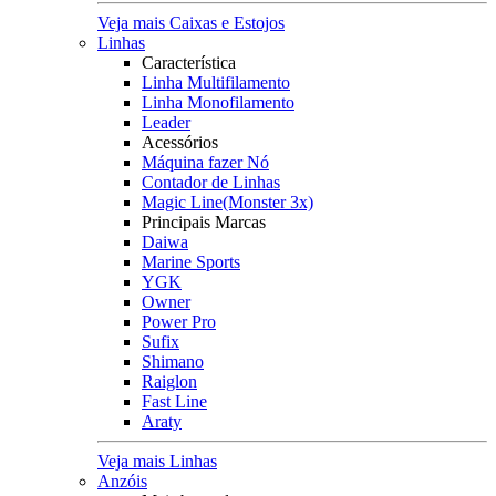
Veja mais Caixas e Estojos
Linhas
Característica
Linha Multifilamento
Linha Monofilamento
Leader
Acessórios
Máquina fazer Nó
Contador de Linhas
Magic Line(Monster 3x)
Principais Marcas
Daiwa
Marine Sports
YGK
Owner
Power Pro
Sufix
Shimano
Raiglon
Fast Line
Araty
Veja mais Linhas
Anzóis