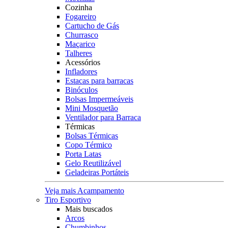
Cozinha
Fogareiro
Cartucho de Gás
Churrasco
Maçarico
Talheres
Acessórios
Infladores
Estacas para barracas
Binóculos
Bolsas Impermeáveis
Mini Mosquetão
Ventilador para Barraca
Térmicas
Bolsas Térmicas
Copo Térmico
Porta Latas
Gelo Reutilizável
Geladeiras Portáteis
Veja mais Acampamento
Tiro Esportivo
Mais buscados
Arcos
Chumbinhos