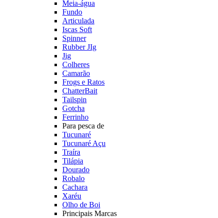
Meia-água
Fundo
Articulada
Iscas Soft
Spinner
Rubber JIg
Jig
Colheres
Camarão
Frogs e Ratos
ChatterBait
Tailspin
Gotcha
Ferrinho
Para pesca de
Tucunaré
Tucunaré Açu
Traíra
Tilápia
Dourado
Robalo
Cachara
Xaréu
Olho de Boi
Principais Marcas