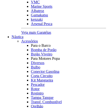
VMC
Marine Sports
Albatroz
Gamakatsu
kenzaki
Arsenal Pesca
Veja mais Garatéias
Náutica
Acessórios
Para o Barco
Bomba de Porão
Bujão Viveiro
Para Motores Popa
Diversos
Bulbo
Conector Gasolina
Corta Circuito
Kit Mangueira
Pescador
Rotor
Registro
Tampa Tanque
Transf. Combustível
Orelhão