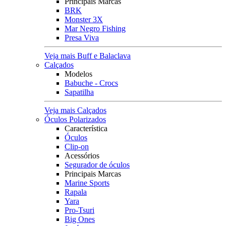
Principais Marcas
BRK
Monster 3X
Mar Negro Fishing
Presa Viva
Veja mais Buff e Balaclava
Calçados
Modelos
Babuche - Crocs
Sapatilha
Veja mais Calçados
Óculos Polarizados
Característica
Óculos
Clip-on
Acessórios
Segurador de óculos
Principais Marcas
Marine Sports
Rapala
Yara
Pro-Tsuri
Big Ones