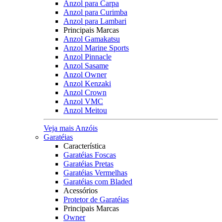
Anzol para Carpa
Anzol para Curimba
Anzol para Lambari
Principais Marcas
Anzol Gamakatsu
Anzol Marine Sports
Anzol Pinnacle
Anzol Sasame
Anzol Owner
Anzol Kenzaki
Anzol Crown
Anzol VMC
Anzol Meitou
Veja mais Anzóis
Garatéias
Característica
Garatéias Foscas
Garatéias Pretas
Garatéias Vermelhas
Garatéias com Bladed
Acessórios
Protetor de Garatéias
Principais Marcas
Owner