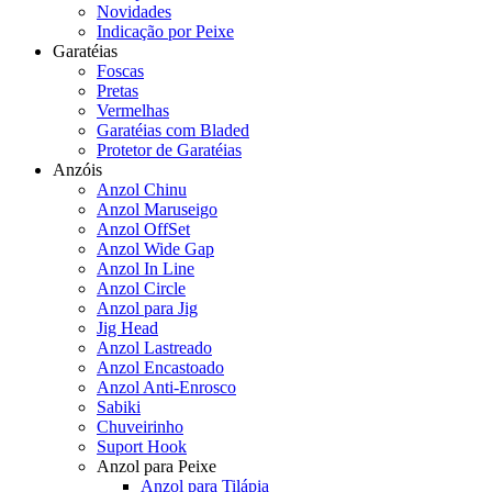
Novidades
Indicação por Peixe
Garatéias
Foscas
Pretas
Vermelhas
Garatéias com Bladed
Protetor de Garatéias
Anzóis
Anzol Chinu
Anzol Maruseigo
Anzol OffSet
Anzol Wide Gap
Anzol In Line
Anzol Circle
Anzol para Jig
Jig Head
Anzol Lastreado
Anzol Encastoado
Anzol Anti-Enrosco
Sabiki
Chuveirinho
Suport Hook
Anzol para Peixe
Anzol para Tilápia