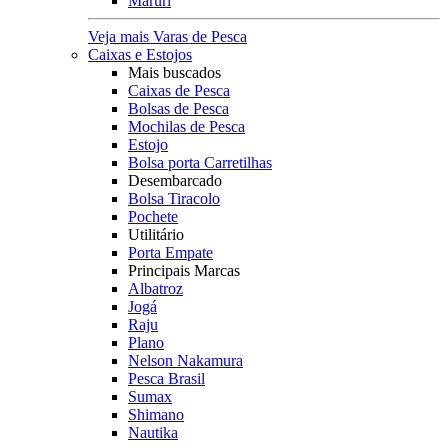
Maruri
Veja mais Varas de Pesca
Caixas e Estojos
Mais buscados
Caixas de Pesca
Bolsas de Pesca
Mochilas de Pesca
Estojo
Bolsa porta Carretilhas
Desembarcado
Bolsa Tiracolo
Pochete
Utilitário
Porta Empate
Principais Marcas
Albatroz
Jogá
Raju
Plano
Nelson Nakamura
Pesca Brasil
Sumax
Shimano
Nautika