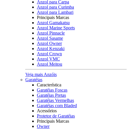
Anzol para Carpa
Anzol para Curimba
Anzol para Lambari
Principais Marcas
Anzol Gamakatsu
Anzol Marine Sports
Anzol Pinnacle
Anzol Sasame
Anzol Owner
Anzol Kenzaki
Anzol Crown
Anzol VMC
Anzol Meitou
Veja mais Anzóis
Garatéias
Característica
Garatéias Foscas
Garatéias Pretas
Garatéias Vermelhas
Garatéias com Bladed
Acessórios
Protetor de Garatéias
Principais Marcas
Owner