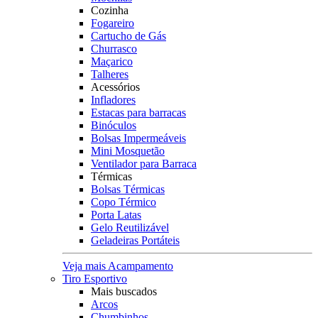
Cozinha
Fogareiro
Cartucho de Gás
Churrasco
Maçarico
Talheres
Acessórios
Infladores
Estacas para barracas
Binóculos
Bolsas Impermeáveis
Mini Mosquetão
Ventilador para Barraca
Térmicas
Bolsas Térmicas
Copo Térmico
Porta Latas
Gelo Reutilizável
Geladeiras Portáteis
Veja mais Acampamento
Tiro Esportivo
Mais buscados
Arcos
Chumbinhos