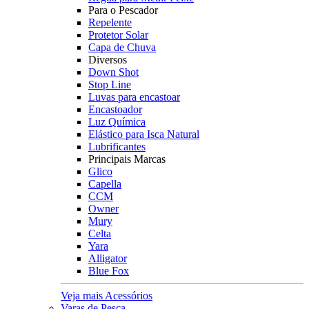
Para o Pescador
Repelente
Protetor Solar
Capa de Chuva
Diversos
Down Shot
Stop Line
Luvas para encastoar
Encastoador
Luz Química
Elástico para Isca Natural
Lubrificantes
Principais Marcas
Glico
Capella
CCM
Owner
Mury
Celta
Yara
Alligator
Blue Fox
Veja mais Acessórios
Varas de Pesca