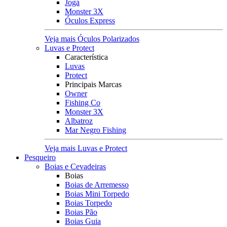
Jogá
Monster 3X
Óculos Express
Veja mais Óculos Polarizados
Luvas e Protect
Característica
Luvas
Protect
Principais Marcas
Owner
Fishing Co
Monster 3X
Albatroz
Mar Negro Fishing
Veja mais Luvas e Protect
Pesqueiro
Boias e Cevadeiras
Boias
Boias de Arremesso
Boias Mini Torpedo
Boias Torpedo
Boias Pão
Boias Guia