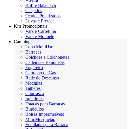
Viseira
Buff e Balaclava
Calçados
Óculos Polarizados
Luvas e Protect
Kits Promocionais
Vara e Carretilha
Vara e Molinete
Camping
Lona MultiUso
Barracas
Colchões e Colchonetes
Cadeiras e Banquetas
Fogareiro
Cartucho de Gás
Rede de Descanso
Mochilas
Talheres
Churrasco
Infladores
Estacas para Barracas
Binóculos
Bolsas Impermeáveis
Mini Mosquetão
Ventilador para Barraca