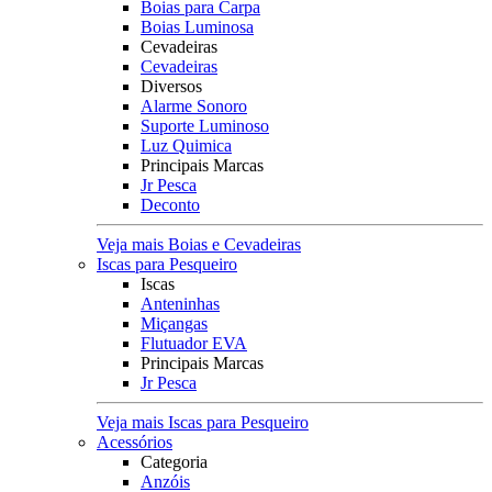
Boias para Carpa
Boias Luminosa
Cevadeiras
Cevadeiras
Diversos
Alarme Sonoro
Suporte Luminoso
Luz Quimica
Principais Marcas
Jr Pesca
Deconto
Veja mais Boias e Cevadeiras
Iscas para Pesqueiro
Iscas
Anteninhas
Miçangas
Flutuador EVA
Principais Marcas
Jr Pesca
Veja mais Iscas para Pesqueiro
Acessórios
Categoria
Anzóis