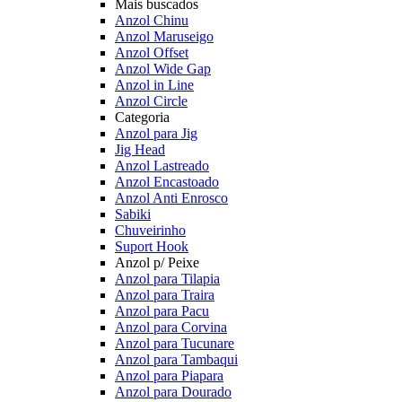
Mais buscados
Anzol Chinu
Anzol Maruseigo
Anzol Offset
Anzol Wide Gap
Anzol in Line
Anzol Circle
Categoria
Anzol para Jig
Jig Head
Anzol Lastreado
Anzol Encastoado
Anzol Anti Enrosco
Sabiki
Chuveirinho
Suport Hook
Anzol p/ Peixe
Anzol para Tilapia
Anzol para Traira
Anzol para Pacu
Anzol para Corvina
Anzol para Tucunare
Anzol para Tambaqui
Anzol para Piapara
Anzol para Dourado