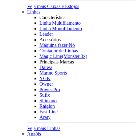
Veja mais Caixas e Estojos
Linhas
Característica
Linha Multifilamento
Linha Monofilamento
Leader
Acessórios
Máquina fazer Nó
Contador de Linhas
Magic Line(Monster 3x)
Principais Marcas
Daiwa
Marine Sports
YGK
Owner
Power Pro
Sufix
Shimano
Raiglon
Fast Line
Araty
Veja mais Linhas
Anzóis