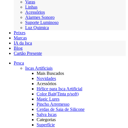
Varas
Linhas
Acessórios
Alarmes Sonoro
Suporte Luminoso
Luz Quimica
Peixes
Marcas
IA da Isca
Blog
Cartão Presente
Pesca
Iscas Artificiais
Mais Buscados
Novidades
Acessórios
Hélice para Isca Artificial
Color Bait(Tinta p/soft)
Magic Lures
Pincho Arremesso
Cerdas de Saia de Silicone
Salva Iscas
Categorias
Superfície