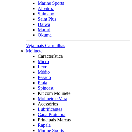
Marine Sports
Albatroz
Shimano
Saint Plus
Daiwa
Maruri
Okuma
Veja mais Carretilhas
Molinete
Característica
Micro
Leve
Médio
Pesado
Praia
Spincast
Kit com Molinete
Molinete e Vara
Acessórios
Lubrificantes
Capa Protetora
Principais Marcas
Rapala
Marine Sports