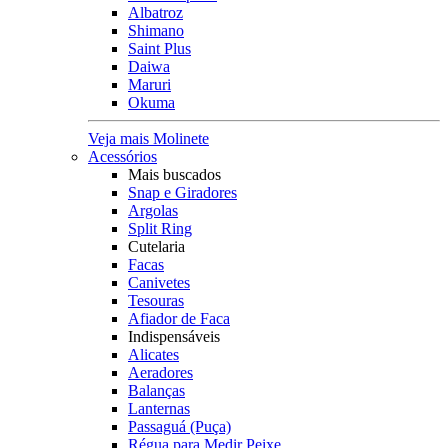
Albatroz
Shimano
Saint Plus
Daiwa
Maruri
Okuma
Veja mais Molinete
Acessórios
Mais buscados
Snap e Giradores
Argolas
Split Ring
Cutelaria
Facas
Canivetes
Tesouras
Afiador de Faca
Indispensáveis
Alicates
Aeradores
Balanças
Lanternas
Passaguá (Puça)
Régua para Medir Peixe