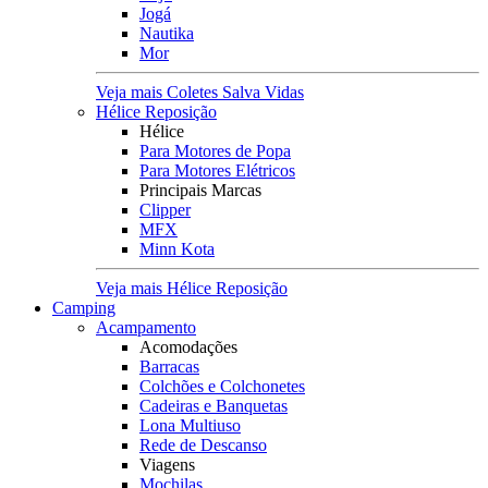
Jogá
Nautika
Mor
Veja mais Coletes Salva Vidas
Hélice Reposição
Hélice
Para Motores de Popa
Para Motores Elétricos
Principais Marcas
Clipper
MFX
Minn Kota
Veja mais Hélice Reposição
Camping
Acampamento
Acomodações
Barracas
Colchões e Colchonetes
Cadeiras e Banquetas
Lona Multiuso
Rede de Descanso
Viagens
Mochilas