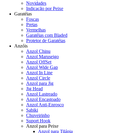
Novidades
Indicação por Peixe
Garatéias
Foscas
Pretas
Vermelhas
Garatéias com Bladed
Protetor de Garatéias
Anzóis
Anzol Chinu
Anzol Maruseigo
Anzol OffSet
Anzol Wide Gap
Anzol In Line
Anzol Circle
Anzol para Jig
Jig Head
Anzol Lastreado
Anzol Encastoado
Anzol Anti-Enrosco
Sabiki
Chuveirinho
Suport Hook
Anzol para Peixe
Anzol para Tilápia