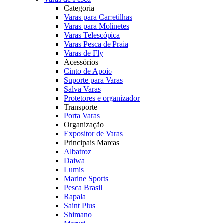
Categoria
Varas para Carretilhas
Varas para Molinetes
Varas Telescópica
Varas Pesca de Praia
Varas de Fly
Acessórios
Cinto de Apoio
Suporte para Varas
Salva Varas
Protetores e organizador
Transporte
Porta Varas
Organização
Expositor de Varas
Principais Marcas
Albatroz
Daiwa
Lumis
Marine Sports
Pesca Brasil
Rapala
Saint Plus
Shimano