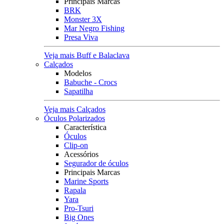
Principais Marcas
BRK
Monster 3X
Mar Negro Fishing
Presa Viva
Veja mais Buff e Balaclava
Calçados
Modelos
Babuche - Crocs
Sapatilha
Veja mais Calçados
Óculos Polarizados
Característica
Óculos
Clip-on
Acessórios
Segurador de óculos
Principais Marcas
Marine Sports
Rapala
Yara
Pro-Tsuri
Big Ones