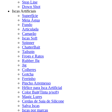
Stop Line
Down Shot
Iscas Artificiais
Superfície
Meia Água
Fundo
Articulada
Camarão
Iscas Soft
Spinner
ChatterBait
Tailspin
Frogs e Ratos
Rubber JIg
Jig
Colheres
Gotcha
Ferrinho
Pincho Arremesso
Hélice para Isca Artificial
Color Bait(Tinta p/soft)
Magic Lures
Cerdas de Saia de Silicone
Salva Iscas
Iscas por marcas