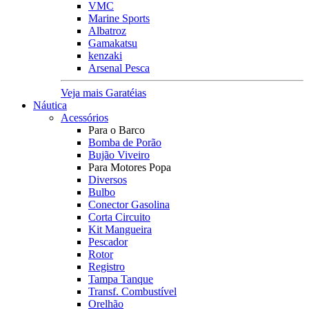
VMC
Marine Sports
Albatroz
Gamakatsu
kenzaki
Arsenal Pesca
Veja mais Garatéias
Náutica
Acessórios
Para o Barco
Bomba de Porão
Bujão Viveiro
Para Motores Popa
Diversos
Bulbo
Conector Gasolina
Corta Circuito
Kit Mangueira
Pescador
Rotor
Registro
Tampa Tanque
Transf. Combustível
Orelhão