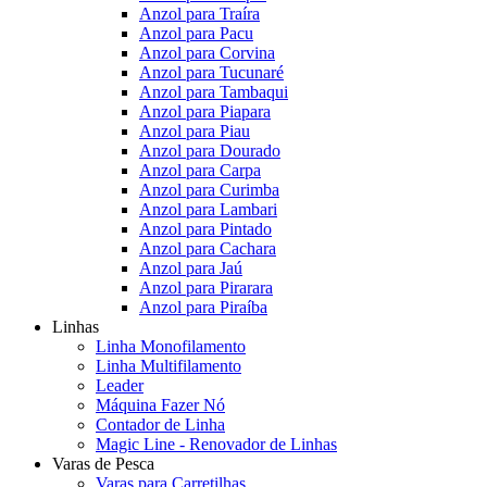
Anzol para Traíra
Anzol para Pacu
Anzol para Corvina
Anzol para Tucunaré
Anzol para Tambaqui
Anzol para Piapara
Anzol para Piau
Anzol para Dourado
Anzol para Carpa
Anzol para Curimba
Anzol para Lambari
Anzol para Pintado
Anzol para Cachara
Anzol para Jaú
Anzol para Pirarara
Anzol para Piraíba
Linhas
Linha Monofilamento
Linha Multifilamento
Leader
Máquina Fazer Nó
Contador de Linha
Magic Line - Renovador de Linhas
Varas de Pesca
Varas para Carretilhas