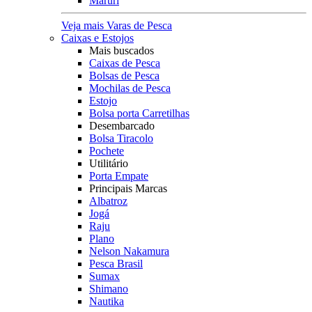
Maruri
Veja mais Varas de Pesca
Caixas e Estojos
Mais buscados
Caixas de Pesca
Bolsas de Pesca
Mochilas de Pesca
Estojo
Bolsa porta Carretilhas
Desembarcado
Bolsa Tiracolo
Pochete
Utilitário
Porta Empate
Principais Marcas
Albatroz
Jogá
Raju
Plano
Nelson Nakamura
Pesca Brasil
Sumax
Shimano
Nautika