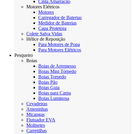
Cinta Amarração
Motores Elétricos
Motores
Carregador de Baterias
Medidor de Baterias
Capa Protetora
Colete Salva Vidas
Hélice de Reposição
Para Motores de Popa
Para Motores Elétricos
Pesqueiro
Boias
Boias de Arremesso
Boias Mini Torpedo
Boias Torpedo
Boias Pão
Boias Guia
Boias para Carpa
Boias Luminosa
Cevadeiras
Anteninhas
Miçangas
Flutuador EVA
Molinetes
Carretilhas