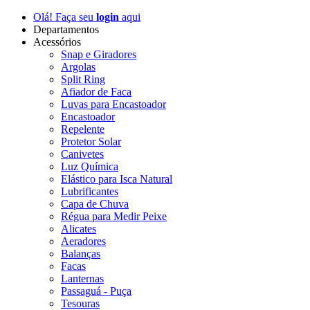
Olá! Faça seu
login
aqui
Departamentos
Acessórios
Snap e Giradores
Argolas
Split Ring
Afiador de Faca
Luvas para Encastoador
Encastoador
Repelente
Protetor Solar
Canivetes
Luz Química
Elástico para Isca Natural
Lubrificantes
Capa de Chuva
Régua para Medir Peixe
Alicates
Aeradores
Balanças
Facas
Lanternas
Passaguá - Puça
Tesouras