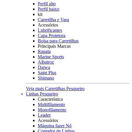
Perfil alto
Perfil baixo
kit
Carretilha e Vara
Acessórios
Lubrificantes
Capa Protetora
Bolsa para Carretilhas
Principais Marcas
Rapala
Marine Sports
Albatroz
Daiwa
Saint Plus
Shimano
Veja mais Carretilhas Pesqueiro
Linhas Pesqueiro
Característica
Multifilamento
Monofilamento
Leader
Acessórios
Máquina fazer Nó
Contador de Linhas