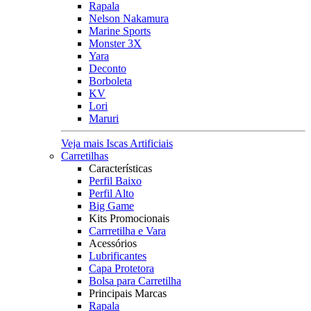
Rapala
Nelson Nakamura
Marine Sports
Monster 3X
Yara
Deconto
Borboleta
KV
Lori
Maruri
Veja mais Iscas Artificiais
Carretilhas
Características
Perfil Baixo
Perfil Alto
Big Game
Kits Promocionais
Carrretilha e Vara
Acessórios
Lubrificantes
Capa Protetora
Bolsa para Carretilha
Principais Marcas
Rapala