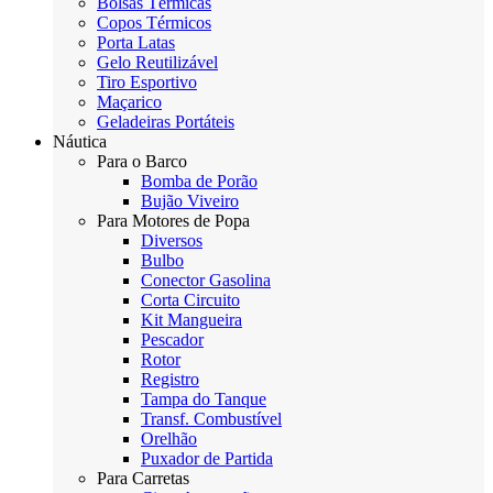
Bolsas Térmicas
Copos Térmicos
Porta Latas
Gelo Reutilizável
Tiro Esportivo
Maçarico
Geladeiras Portáteis
Náutica
Para o Barco
Bomba de Porão
Bujão Viveiro
Para Motores de Popa
Diversos
Bulbo
Conector Gasolina
Corta Circuito
Kit Mangueira
Pescador
Rotor
Registro
Tampa do Tanque
Transf. Combustível
Orelhão
Puxador de Partida
Para Carretas