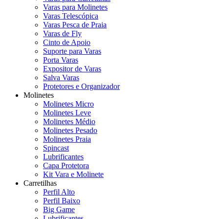
Varas para Molinetes
Varas Telescópica
Varas Pesca de Praia
Varas de Fly
Cinto de Apoio
Suporte para Varas
Porta Varas
Expositor de Varas
Salva Varas
Protetores e Organizador
Molinetes
Molinetes Micro
Molinetes Leve
Molinetes Médio
Molinetes Pesado
Molinetes Praia
Spincast
Lubrificantes
Capa Protetora
Kit Vara e Molinete
Carretilhas
Perfil Alto
Perfil Baixo
Big Game
Lubrificantes