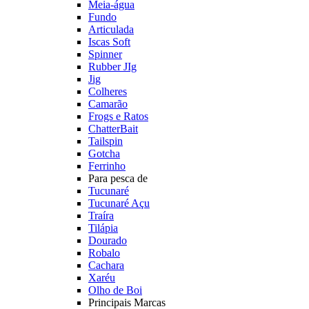
Meia-água
Fundo
Articulada
Iscas Soft
Spinner
Rubber JIg
Jig
Colheres
Camarão
Frogs e Ratos
ChatterBait
Tailspin
Gotcha
Ferrinho
Para pesca de
Tucunaré
Tucunaré Açu
Traíra
Tilápia
Dourado
Robalo
Cachara
Xaréu
Olho de Boi
Principais Marcas