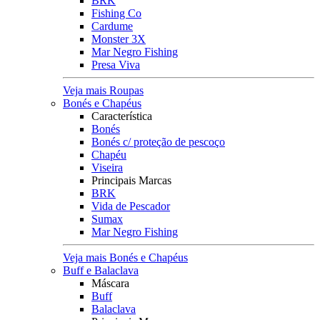
BRK
Fishing Co
Cardume
Monster 3X
Mar Negro Fishing
Presa Viva
Veja mais Roupas
Bonés e Chapéus
Característica
Bonés
Bonés c/ proteção de pescoço
Chapéu
Viseira
Principais Marcas
BRK
Vida de Pescador
Sumax
Mar Negro Fishing
Veja mais Bonés e Chapéus
Buff e Balaclava
Máscara
Buff
Balaclava