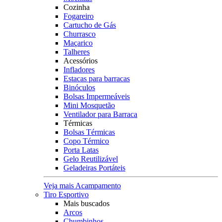
Cozinha
Fogareiro
Cartucho de Gás
Churrasco
Maçarico
Talheres
Acessórios
Infladores
Estacas para barracas
Binóculos
Bolsas Impermeáveis
Mini Mosquetão
Ventilador para Barraca
Térmicas
Bolsas Térmicas
Copo Térmico
Porta Latas
Gelo Reutilizável
Geladeiras Portáteis
Veja mais Acampamento
Tiro Esportivo
Mais buscados
Arcos
Chumbinhos