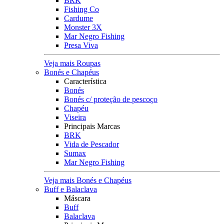
BRK
Fishing Co
Cardume
Monster 3X
Mar Negro Fishing
Presa Viva
Veja mais Roupas
Bonés e Chapéus
Característica
Bonés
Bonés c/ proteção de pescoço
Chapéu
Viseira
Principais Marcas
BRK
Vida de Pescador
Sumax
Mar Negro Fishing
Veja mais Bonés e Chapéus
Buff e Balaclava
Máscara
Buff
Balaclava