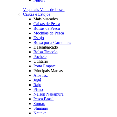
Maruri
Veja mais Varas de Pesca
Caixas e Estojos
Mais buscados
Caixas de Pesca
Bolsas de Pesca
Mochilas de Pesca
Estojo
Bolsa porta Carretilhas
Desembarcado
Bolsa Tiracolo
Pochete
Utilitário
Porta Empate
Principais Marcas
Albatroz
Jogá
Raju
Plano
Nelson Nakamura
Pesca Brasil
Sumax
Shimano
Nautika