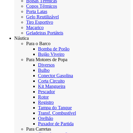
Bolsas Térmicas
Copos Térmicos
Porta Latas
Gelo Reutilizável
Tiro Esportivo
Maçarico
Geladeiras Portáteis
Náutica
Para o Barco
Bomba de Porão
Bujão Viveiro
Para Motores de Popa
Diversos
Bulbo
Conector Gasolina
Corta Circuito
Kit Mangueira
Pescador
Rotor
Registro
Tampa do Tanque
Transf. Combustível
Orelhão
Puxador de Partida
Para Carretas