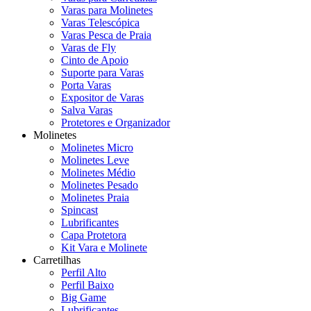
Varas para Molinetes
Varas Telescópica
Varas Pesca de Praia
Varas de Fly
Cinto de Apoio
Suporte para Varas
Porta Varas
Expositor de Varas
Salva Varas
Protetores e Organizador
Molinetes
Molinetes Micro
Molinetes Leve
Molinetes Médio
Molinetes Pesado
Molinetes Praia
Spincast
Lubrificantes
Capa Protetora
Kit Vara e Molinete
Carretilhas
Perfil Alto
Perfil Baixo
Big Game
Lubrificantes