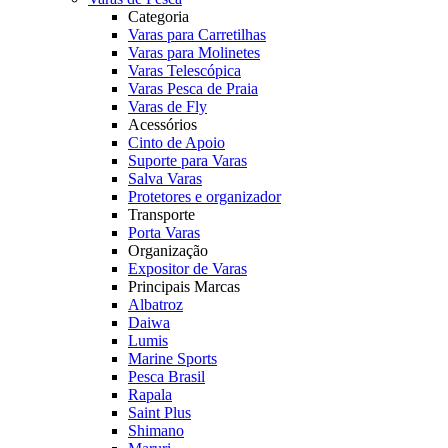
Categoria
Varas para Carretilhas
Varas para Molinetes
Varas Telescópica
Varas Pesca de Praia
Varas de Fly
Acessórios
Cinto de Apoio
Suporte para Varas
Salva Varas
Protetores e organizador
Transporte
Porta Varas
Organização
Expositor de Varas
Principais Marcas
Albatroz
Daiwa
Lumis
Marine Sports
Pesca Brasil
Rapala
Saint Plus
Shimano