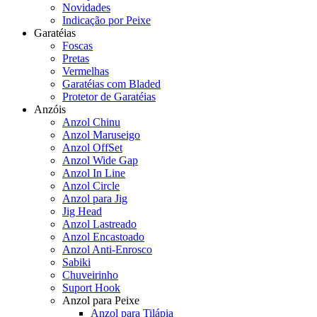
Novidades
Indicação por Peixe
Garatéias
Foscas
Pretas
Vermelhas
Garatéias com Bladed
Protetor de Garatéias
Anzóis
Anzol Chinu
Anzol Maruseigo
Anzol OffSet
Anzol Wide Gap
Anzol In Line
Anzol Circle
Anzol para Jig
Jig Head
Anzol Lastreado
Anzol Encastoado
Anzol Anti-Enrosco
Sabiki
Chuveirinho
Suport Hook
Anzol para Peixe
Anzol para Tilápia