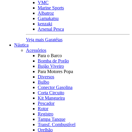
VMC
Marine Sports
Albatroz
Gamakatsu
kenzaki
Arsenal Pesca
Veja mais Garatéias
Náutica
Acessórios
Para o Barco
Bomba de Porão
Bujão Viveiro
Para Motores Popa
Diversos
Bulbo
Conector Gasolina
Corta Circuito
Kit Mangueira
Pescador
Rotor
Registro
Tampa Tanque
Transf. Combustível
Orelhão