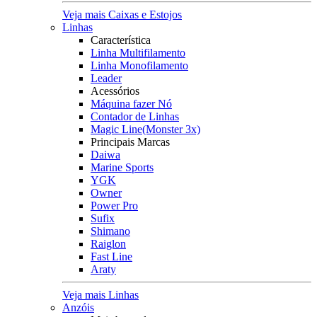
Veja mais Caixas e Estojos
Linhas
Característica
Linha Multifilamento
Linha Monofilamento
Leader
Acessórios
Máquina fazer Nó
Contador de Linhas
Magic Line(Monster 3x)
Principais Marcas
Daiwa
Marine Sports
YGK
Owner
Power Pro
Sufix
Shimano
Raiglon
Fast Line
Araty
Veja mais Linhas
Anzóis