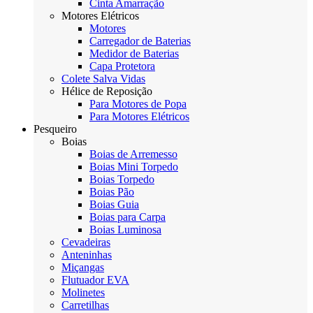
Cinta Amarração
Motores Elétricos
Motores
Carregador de Baterias
Medidor de Baterias
Capa Protetora
Colete Salva Vidas
Hélice de Reposição
Para Motores de Popa
Para Motores Elétricos
Pesqueiro
Boias
Boias de Arremesso
Boias Mini Torpedo
Boias Torpedo
Boias Pão
Boias Guia
Boias para Carpa
Boias Luminosa
Cevadeiras
Anteninhas
Miçangas
Flutuador EVA
Molinetes
Carretilhas