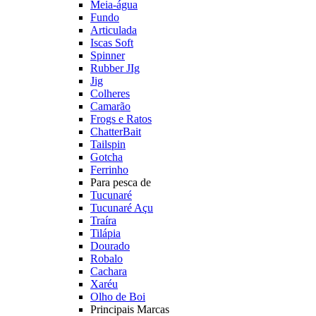
Meia-água
Fundo
Articulada
Iscas Soft
Spinner
Rubber JIg
Jig
Colheres
Camarão
Frogs e Ratos
ChatterBait
Tailspin
Gotcha
Ferrinho
Para pesca de
Tucunaré
Tucunaré Açu
Traíra
Tilápia
Dourado
Robalo
Cachara
Xaréu
Olho de Boi
Principais Marcas