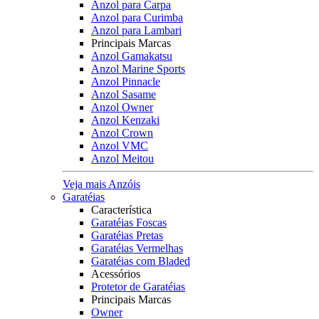
Anzol para Carpa
Anzol para Curimba
Anzol para Lambari
Principais Marcas
Anzol Gamakatsu
Anzol Marine Sports
Anzol Pinnacle
Anzol Sasame
Anzol Owner
Anzol Kenzaki
Anzol Crown
Anzol VMC
Anzol Meitou
Veja mais Anzóis
Garatéias
Característica
Garatéias Foscas
Garatéias Pretas
Garatéias Vermelhas
Garatéias com Bladed
Acessórios
Protetor de Garatéias
Principais Marcas
Owner