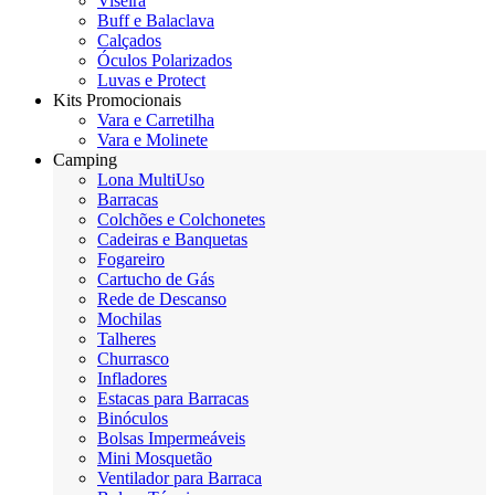
Viseira
Buff e Balaclava
Calçados
Óculos Polarizados
Luvas e Protect
Kits Promocionais
Vara e Carretilha
Vara e Molinete
Camping
Lona MultiUso
Barracas
Colchões e Colchonetes
Cadeiras e Banquetas
Fogareiro
Cartucho de Gás
Rede de Descanso
Mochilas
Talheres
Churrasco
Infladores
Estacas para Barracas
Binóculos
Bolsas Impermeáveis
Mini Mosquetão
Ventilador para Barraca