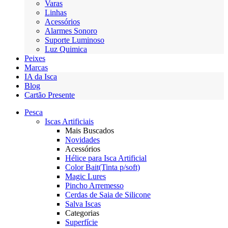
Varas
Linhas
Acessórios
Alarmes Sonoro
Suporte Luminoso
Luz Quimica
Peixes
Marcas
IA da Isca
Blog
Cartão Presente
Pesca
Iscas Artificiais
Mais Buscados
Novidades
Acessórios
Hélice para Isca Artificial
Color Bait(Tinta p/soft)
Magic Lures
Pincho Arremesso
Cerdas de Saia de Silicone
Salva Iscas
Categorias
Superfície