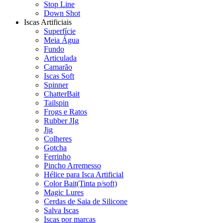
Stop Line
Down Shot
Iscas Artificiais
Superfície
Meia Água
Fundo
Articulada
Camarão
Iscas Soft
Spinner
ChatterBait
Tailspin
Frogs e Ratos
Rubber JIg
Jig
Colheres
Gotcha
Ferrinho
Pincho Arremesso
Hélice para Isca Artificial
Color Bait(Tinta p/soft)
Magic Lures
Cerdas de Saia de Silicone
Salva Iscas
Iscas por marcas