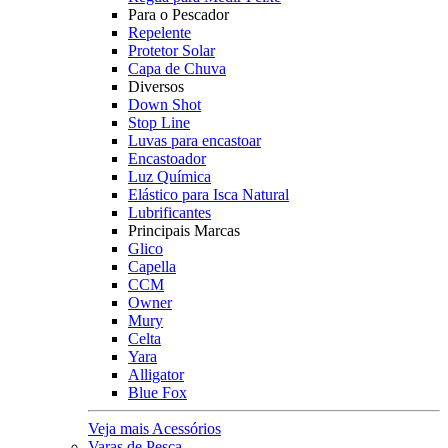
Para o Pescador
Repelente
Protetor Solar
Capa de Chuva
Diversos
Down Shot
Stop Line
Luvas para encastoar
Encastoador
Luz Química
Elástico para Isca Natural
Lubrificantes
Principais Marcas
Glico
Capella
CCM
Owner
Mury
Celta
Yara
Alligator
Blue Fox
Veja mais Acessórios
Varas de Pesca