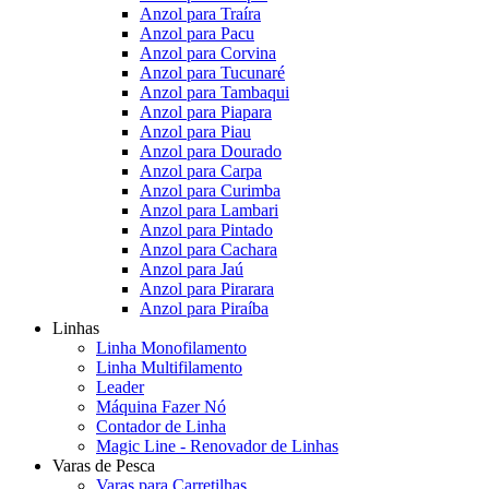
Anzol para Traíra
Anzol para Pacu
Anzol para Corvina
Anzol para Tucunaré
Anzol para Tambaqui
Anzol para Piapara
Anzol para Piau
Anzol para Dourado
Anzol para Carpa
Anzol para Curimba
Anzol para Lambari
Anzol para Pintado
Anzol para Cachara
Anzol para Jaú
Anzol para Pirarara
Anzol para Piraíba
Linhas
Linha Monofilamento
Linha Multifilamento
Leader
Máquina Fazer Nó
Contador de Linha
Magic Line - Renovador de Linhas
Varas de Pesca
Varas para Carretilhas