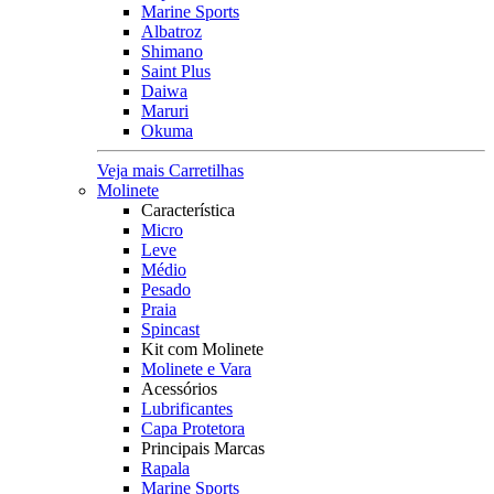
Marine Sports
Albatroz
Shimano
Saint Plus
Daiwa
Maruri
Okuma
Veja mais Carretilhas
Molinete
Característica
Micro
Leve
Médio
Pesado
Praia
Spincast
Kit com Molinete
Molinete e Vara
Acessórios
Lubrificantes
Capa Protetora
Principais Marcas
Rapala
Marine Sports