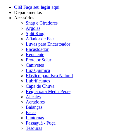
Olá! Faça seu
login
aqui
Departamentos
Acessórios
Snap e Giradores
Argolas
Split Ring
Afiador de Faca
Luvas para Encastoador
Encastoador
Repelente
Protetor Solar
Canivetes
Luz Química
Elástico para Isca Natural
Lubrificantes
Capa de Chuva
Régua para Medir Peixe
Alicates
Aeradores
Balanças
Facas
Lanternas
Passaguá - Puça
Tesouras