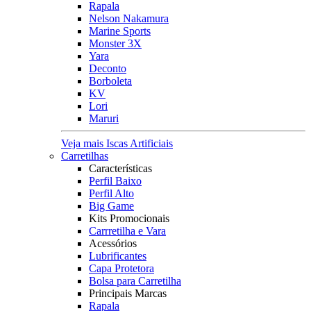
Rapala
Nelson Nakamura
Marine Sports
Monster 3X
Yara
Deconto
Borboleta
KV
Lori
Maruri
Veja mais Iscas Artificiais
Carretilhas
Características
Perfil Baixo
Perfil Alto
Big Game
Kits Promocionais
Carrretilha e Vara
Acessórios
Lubrificantes
Capa Protetora
Bolsa para Carretilha
Principais Marcas
Rapala