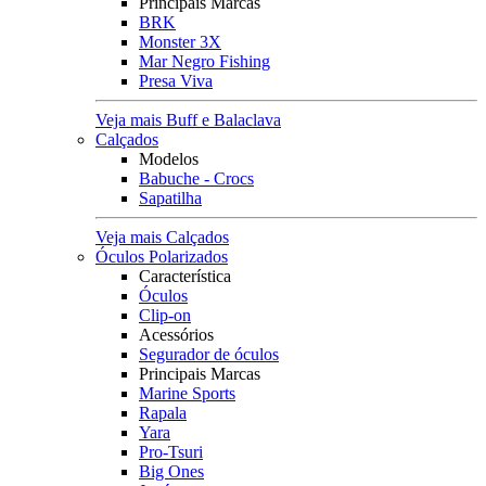
Principais Marcas
BRK
Monster 3X
Mar Negro Fishing
Presa Viva
Veja mais Buff e Balaclava
Calçados
Modelos
Babuche - Crocs
Sapatilha
Veja mais Calçados
Óculos Polarizados
Característica
Óculos
Clip-on
Acessórios
Segurador de óculos
Principais Marcas
Marine Sports
Rapala
Yara
Pro-Tsuri
Big Ones