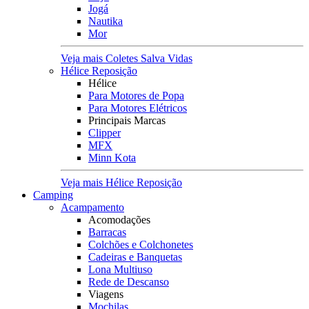
Jogá
Nautika
Mor
Veja mais Coletes Salva Vidas
Hélice Reposição
Hélice
Para Motores de Popa
Para Motores Elétricos
Principais Marcas
Clipper
MFX
Minn Kota
Veja mais Hélice Reposição
Camping
Acampamento
Acomodações
Barracas
Colchões e Colchonetes
Cadeiras e Banquetas
Lona Multiuso
Rede de Descanso
Viagens
Mochilas