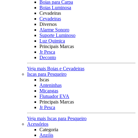
Boias para Carpa
Boias Luminosa
Cevadeiras
Cevadeiras
Diversos
Alarme Sonoro
Suporte Luminoso
Luz Quimica
Principais Marcas
Jr Pesca
Deconto
Veja mais Boias e Cevadeiras
Iscas para Pesqueiro
Iscas
Anteninhas
Miçangas
Flutuador EVA
Principais Marcas
Jr Pesca
Veja mais Iscas para Pesqueiro
Acessórios
Categoria
Anzóis