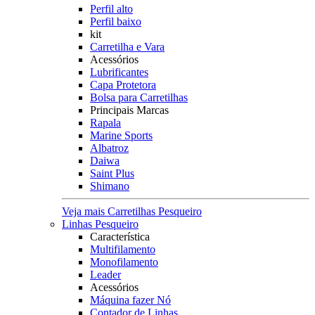
Perfil alto
Perfil baixo
kit
Carretilha e Vara
Acessórios
Lubrificantes
Capa Protetora
Bolsa para Carretilhas
Principais Marcas
Rapala
Marine Sports
Albatroz
Daiwa
Saint Plus
Shimano
Veja mais Carretilhas Pesqueiro
Linhas Pesqueiro
Característica
Multifilamento
Monofilamento
Leader
Acessórios
Máquina fazer Nó
Contador de Linhas