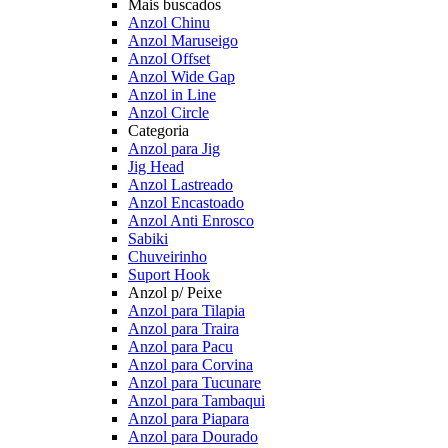
Mais buscados
Anzol Chinu
Anzol Maruseigo
Anzol Offset
Anzol Wide Gap
Anzol in Line
Anzol Circle
Categoria
Anzol para Jig
Jig Head
Anzol Lastreado
Anzol Encastoado
Anzol Anti Enrosco
Sabiki
Chuveirinho
Suport Hook
Anzol p/ Peixe
Anzol para Tilapia
Anzol para Traira
Anzol para Pacu
Anzol para Corvina
Anzol para Tucunare
Anzol para Tambaqui
Anzol para Piapara
Anzol para Dourado