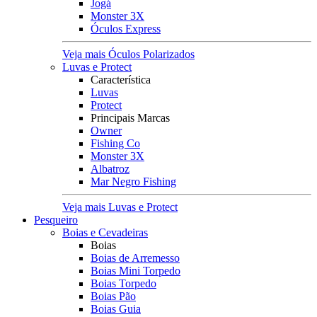
Jogá
Monster 3X
Óculos Express
Veja mais Óculos Polarizados
Luvas e Protect
Característica
Luvas
Protect
Principais Marcas
Owner
Fishing Co
Monster 3X
Albatroz
Mar Negro Fishing
Veja mais Luvas e Protect
Pesqueiro
Boias e Cevadeiras
Boias
Boias de Arremesso
Boias Mini Torpedo
Boias Torpedo
Boias Pão
Boias Guia