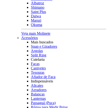
Albatroz
Shimano
Saint Plus
Daiwa
Maruri
Okuma
Veja mais Molinete
Acessórios
Mais buscados
Snap e Giradores
Argolas
Split Ring
Cutelaria
Facas
Canivetes
Tesouras
Afiador de Faca
Indispensáveis
Alicates
Aeradores
Balanças
Lanternas
Passaguá (Puça)
Régua para Medir Peixe