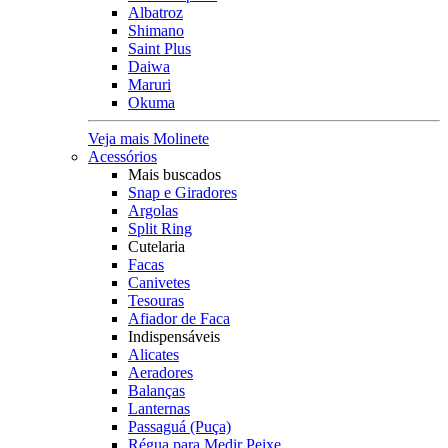
Albatroz
Shimano
Saint Plus
Daiwa
Maruri
Okuma
Veja mais Molinete
Acessórios
Mais buscados
Snap e Giradores
Argolas
Split Ring
Cutelaria
Facas
Canivetes
Tesouras
Afiador de Faca
Indispensáveis
Alicates
Aeradores
Balanças
Lanternas
Passaguá (Puça)
Régua para Medir Peixe