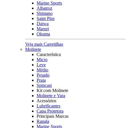
Marine Sports
Albatroz
Shimano
Saint Plus
Daiwa
Maruri
Okuma
Veja mais Carretilhas
Molinete
Característica
Micro
Leve
Médio
Pesado
Praia
Spincast
Kit com Molinete
Molinete e Vara
Acessórios
Lubrificantes
Capa Protetora
Principais Marcas
Rapala
Marine Sports