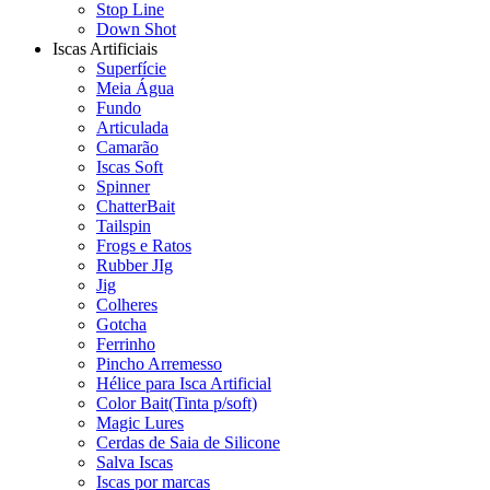
Stop Line
Down Shot
Iscas Artificiais
Superfície
Meia Água
Fundo
Articulada
Camarão
Iscas Soft
Spinner
ChatterBait
Tailspin
Frogs e Ratos
Rubber JIg
Jig
Colheres
Gotcha
Ferrinho
Pincho Arremesso
Hélice para Isca Artificial
Color Bait(Tinta p/soft)
Magic Lures
Cerdas de Saia de Silicone
Salva Iscas
Iscas por marcas