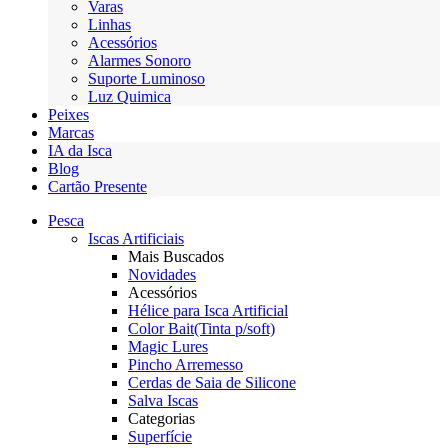
Varas
Linhas
Acessórios
Alarmes Sonoro
Suporte Luminoso
Luz Quimica
Peixes
Marcas
IA da Isca
Blog
Cartão Presente
Pesca
Iscas Artificiais
Mais Buscados
Novidades
Acessórios
Hélice para Isca Artificial
Color Bait(Tinta p/soft)
Magic Lures
Pincho Arremesso
Cerdas de Saia de Silicone
Salva Iscas
Categorias
Superfície