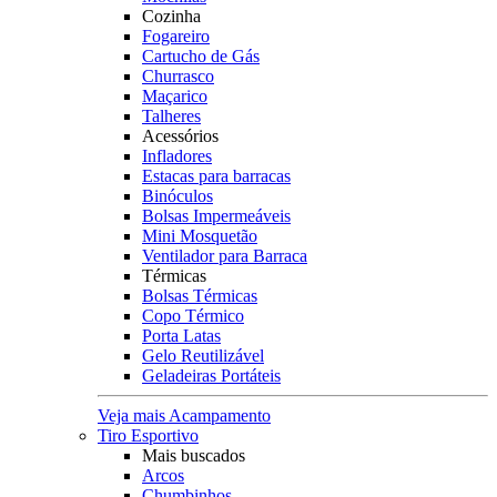
Cozinha
Fogareiro
Cartucho de Gás
Churrasco
Maçarico
Talheres
Acessórios
Infladores
Estacas para barracas
Binóculos
Bolsas Impermeáveis
Mini Mosquetão
Ventilador para Barraca
Térmicas
Bolsas Térmicas
Copo Térmico
Porta Latas
Gelo Reutilizável
Geladeiras Portáteis
Veja mais Acampamento
Tiro Esportivo
Mais buscados
Arcos
Chumbinhos