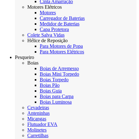
Cinta Amarração
Motores Elétricos
Motores
Carregador de Baterias
Medidor de Baterias
Capa Protetora
Colete Salva Vidas
Hélice de Reposição
Para Motores de Popa
Para Motores Elétricos
Pesqueiro
Boias
Boias de Arremesso
Boias Mini Torpedo
Boias Torpedo
Boias Pão
Boias Guia
Boias para Carpa
Boias Luminosa
Cevadeiras
Anteninhas
Miçangas
Flutuador EVA
Molinetes
Carretilhas