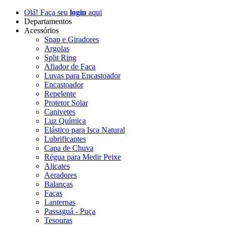
Olá! Faça seu
login
aqui
Departamentos
Acessórios
Snap e Giradores
Argolas
Split Ring
Afiador de Faca
Luvas para Encastoador
Encastoador
Repelente
Protetor Solar
Canivetes
Luz Química
Elástico para Isca Natural
Lubrificantes
Capa de Chuva
Régua para Medir Peixe
Alicates
Aeradores
Balanças
Facas
Lanternas
Passaguá - Puça
Tesouras