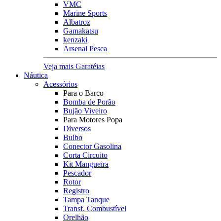
VMC
Marine Sports
Albatroz
Gamakatsu
kenzaki
Arsenal Pesca
Veja mais Garatéias
Náutica
Acessórios
Para o Barco
Bomba de Porão
Bujão Viveiro
Para Motores Popa
Diversos
Bulbo
Conector Gasolina
Corta Circuito
Kit Mangueira
Pescador
Rotor
Registro
Tampa Tanque
Transf. Combustível
Orelhão