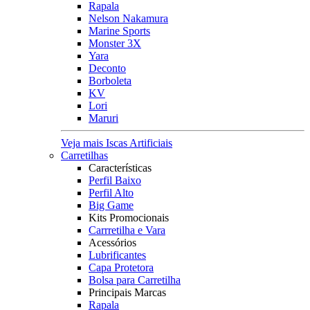
Rapala
Nelson Nakamura
Marine Sports
Monster 3X
Yara
Deconto
Borboleta
KV
Lori
Maruri
Veja mais Iscas Artificiais
Carretilhas
Características
Perfil Baixo
Perfil Alto
Big Game
Kits Promocionais
Carrretilha e Vara
Acessórios
Lubrificantes
Capa Protetora
Bolsa para Carretilha
Principais Marcas
Rapala