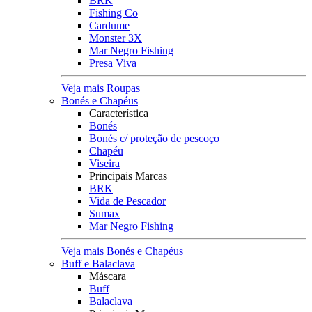
BRK
Fishing Co
Cardume
Monster 3X
Mar Negro Fishing
Presa Viva
Veja mais Roupas
Bonés e Chapéus
Característica
Bonés
Bonés c/ proteção de pescoço
Chapéu
Viseira
Principais Marcas
BRK
Vida de Pescador
Sumax
Mar Negro Fishing
Veja mais Bonés e Chapéus
Buff e Balaclava
Máscara
Buff
Balaclava