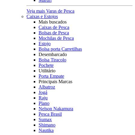
Maruri
Veja mais Varas de Pesca
Caixas e Estojos
Mais buscados
Caixas de Pesca
Bolsas de Pesca
Mochilas de Pesca
Estojo
Bolsa porta Carretilhas
Desembarcado
Bolsa Tiracolo
Pochete
Utilitário
Porta Empate
Principais Marcas
Albatroz
Jogá
Raju
Plano
Nelson Nakamura
Pesca Brasil
Sumax
Shimano
Nautika