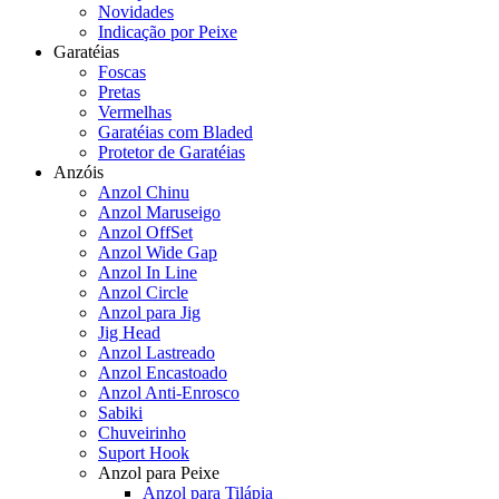
Novidades
Indicação por Peixe
Garatéias
Foscas
Pretas
Vermelhas
Garatéias com Bladed
Protetor de Garatéias
Anzóis
Anzol Chinu
Anzol Maruseigo
Anzol OffSet
Anzol Wide Gap
Anzol In Line
Anzol Circle
Anzol para Jig
Jig Head
Anzol Lastreado
Anzol Encastoado
Anzol Anti-Enrosco
Sabiki
Chuveirinho
Suport Hook
Anzol para Peixe
Anzol para Tilápia