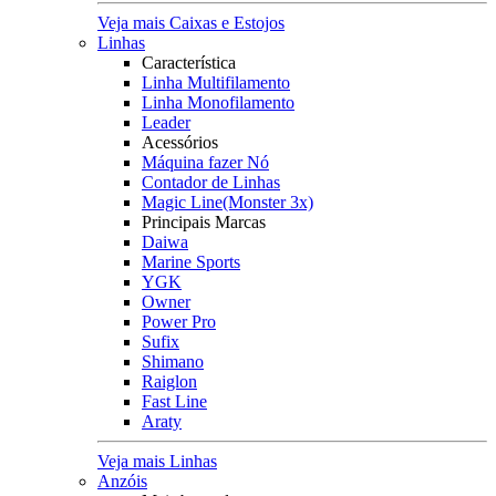
Veja mais Caixas e Estojos
Linhas
Característica
Linha Multifilamento
Linha Monofilamento
Leader
Acessórios
Máquina fazer Nó
Contador de Linhas
Magic Line(Monster 3x)
Principais Marcas
Daiwa
Marine Sports
YGK
Owner
Power Pro
Sufix
Shimano
Raiglon
Fast Line
Araty
Veja mais Linhas
Anzóis