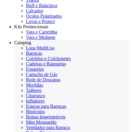
Viseira
Buff e Balaclava
Calçados
Óculos Polarizados
Luvas e Protect
Kits Promocionais
Vara e Carretilha
Vara e Molinete
Camping
Lona MultiUso
Barracas
Colchões e Colchonetes
Cadeiras e Banquetas
Fogareiro
Cartucho de Gás
Rede de Descanso
Mochilas
Talheres
Churrasco
Infladores
Estacas para Barracas
Binóculos
Bolsas Impermeáveis
Mini Mosquetão
Ventilador para Barraca