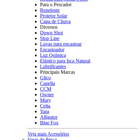
Para o Pescador
Repelente
Protetor Solar
Capa de Chuva
Diversos
Down Shot
Stop Line
Luvas para encastoar
Encastoador
Luz Química
Elástico para Isca Natural
Lubrificantes
Principais Marcas
Glico
Capella
CCM
Owner
Mury
Celta
Yara
Alligator
Blue Fox
Veja mais Acessórios
Varas de Pesca