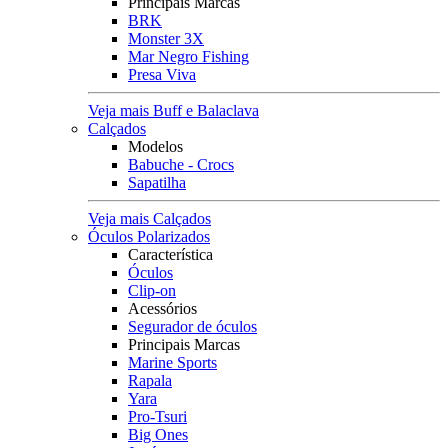
Principais Marcas
BRK
Monster 3X
Mar Negro Fishing
Presa Viva
Veja mais Buff e Balaclava
Calçados
Modelos
Babuche - Crocs
Sapatilha
Veja mais Calçados
Óculos Polarizados
Característica
Óculos
Clip-on
Acessórios
Segurador de óculos
Principais Marcas
Marine Sports
Rapala
Yara
Pro-Tsuri
Big Ones