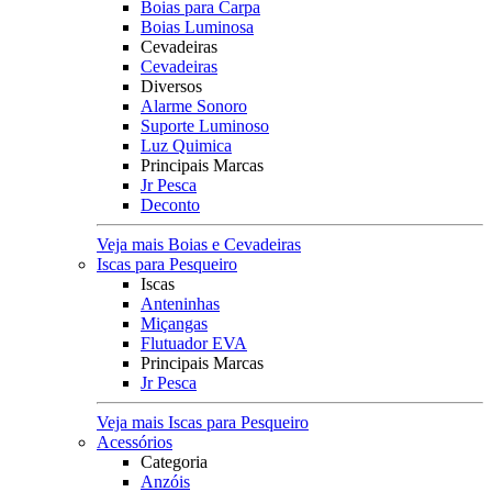
Boias para Carpa
Boias Luminosa
Cevadeiras
Cevadeiras
Diversos
Alarme Sonoro
Suporte Luminoso
Luz Quimica
Principais Marcas
Jr Pesca
Deconto
Veja mais Boias e Cevadeiras
Iscas para Pesqueiro
Iscas
Anteninhas
Miçangas
Flutuador EVA
Principais Marcas
Jr Pesca
Veja mais Iscas para Pesqueiro
Acessórios
Categoria
Anzóis