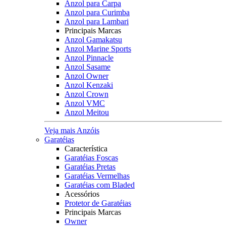
Anzol para Carpa
Anzol para Curimba
Anzol para Lambari
Principais Marcas
Anzol Gamakatsu
Anzol Marine Sports
Anzol Pinnacle
Anzol Sasame
Anzol Owner
Anzol Kenzaki
Anzol Crown
Anzol VMC
Anzol Meitou
Veja mais Anzóis
Garatéias
Característica
Garatéias Foscas
Garatéias Pretas
Garatéias Vermelhas
Garatéias com Bladed
Acessórios
Protetor de Garatéias
Principais Marcas
Owner