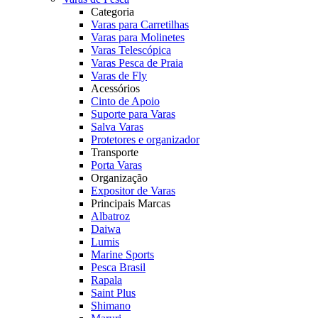
Categoria
Varas para Carretilhas
Varas para Molinetes
Varas Telescópica
Varas Pesca de Praia
Varas de Fly
Acessórios
Cinto de Apoio
Suporte para Varas
Salva Varas
Protetores e organizador
Transporte
Porta Varas
Organização
Expositor de Varas
Principais Marcas
Albatroz
Daiwa
Lumis
Marine Sports
Pesca Brasil
Rapala
Saint Plus
Shimano