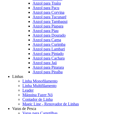
Anzol para Traíra
Anzol para Pacu
Anzol para Corvina
Anzol para Tucunaré
Anzol para Tambaqui
Anzol para Piapara
Anzol para Piau
Anzol para Dourado
Anzol para Carpa
Anzol para Curimba
Anzol para Lambari
Anzol para Pintado
Anzol para Cachara
Anzol para Jaú
Anzol para Pirarara
Anzol para Piraíba
Linhas
Linha Monofilamento
Linha Multifilamento
Leader
Máquina Fazer Nó
Contador de Linha
Magic Line - Renovador de Linhas
Varas de Pesca
Varas para Carretilhas