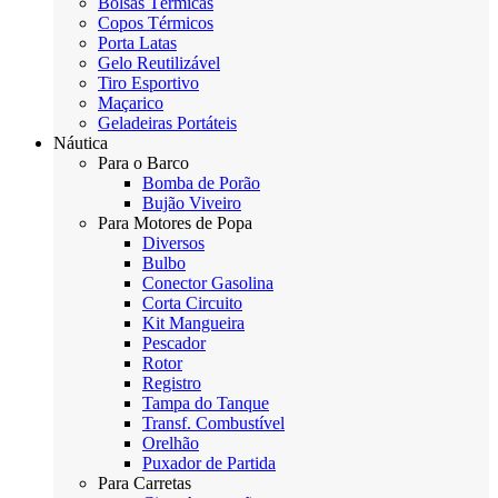
Bolsas Térmicas
Copos Térmicos
Porta Latas
Gelo Reutilizável
Tiro Esportivo
Maçarico
Geladeiras Portáteis
Náutica
Para o Barco
Bomba de Porão
Bujão Viveiro
Para Motores de Popa
Diversos
Bulbo
Conector Gasolina
Corta Circuito
Kit Mangueira
Pescador
Rotor
Registro
Tampa do Tanque
Transf. Combustível
Orelhão
Puxador de Partida
Para Carretas