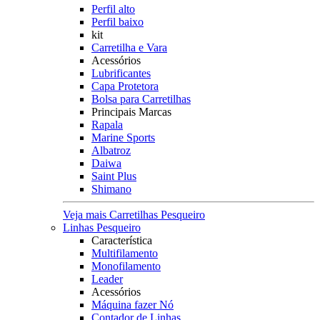
Perfil alto
Perfil baixo
kit
Carretilha e Vara
Acessórios
Lubrificantes
Capa Protetora
Bolsa para Carretilhas
Principais Marcas
Rapala
Marine Sports
Albatroz
Daiwa
Saint Plus
Shimano
Veja mais Carretilhas Pesqueiro
Linhas Pesqueiro
Característica
Multifilamento
Monofilamento
Leader
Acessórios
Máquina fazer Nó
Contador de Linhas