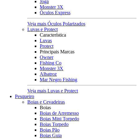
Jogá
Monster 3X
Óculos Express
Veja mais Óculos Polarizados
Luvas e Protect
Característica
Luvas
Protect
Principais Marcas
Owner
Fishing Co
Monster 3X
Albatroz
Mar Negro Fishing
Veja mais Luvas e Protect
Pesqueiro
Boias e Cevadeiras
Boias
Boias de Arremesso
Boias Mini Torpedo
Boias Torpedo
Boias Pão
Boias Guia