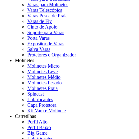
Varas para Molinetes
Varas Telescópica
Varas Pesca de Praia
Varas de Fly
Cinto de Apoio
Suporte para Varas
Porta Varas
Expositor de Varas
Salva Varas
Protetores e Organizador
Molinetes
Molinetes Micro
Molinetes Leve
Molinetes Médio
Molinetes Pesado
Molinetes Praia
Spincast
Lubrificantes
Capa Protetora
Kit Vara e Molinete
Carretilhas
Perfil Alto
Perfil Baixo
Big Game
Lubrificantes