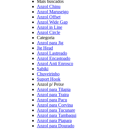
Mais buscados
Anzol Chinu
Anzol Maruseigo
Anzol Offset
Anzol Wide Gap
Anzol in Line
Anzol Circle
Categoria
Anzol para Jig
Jig Head
Anzol Lastreado
Anzol Encastoado
Anzol Anti Enrosco
Sabiki
Chuveirinho
Suport Hook
Anzol p/ Peixe
Anzol para Tilapia
Anzol para Traira
Anzol para Pacu
Anzol para Corvina
Anzol para Tucunare
Anzol para Tambaqui
Anzol para Piapara
Anzol para Dourado