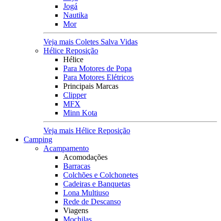
Jogá
Nautika
Mor
Veja mais Coletes Salva Vidas
Hélice Reposição
Hélice
Para Motores de Popa
Para Motores Elétricos
Principais Marcas
Clipper
MFX
Minn Kota
Veja mais Hélice Reposição
Camping
Acampamento
Acomodações
Barracas
Colchões e Colchonetes
Cadeiras e Banquetas
Lona Multiuso
Rede de Descanso
Viagens
Mochilas