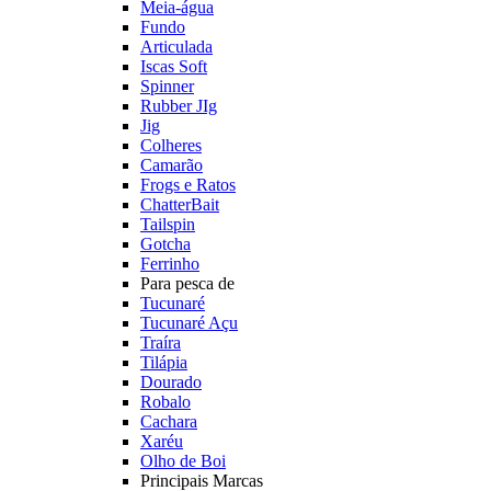
Meia-água
Fundo
Articulada
Iscas Soft
Spinner
Rubber JIg
Jig
Colheres
Camarão
Frogs e Ratos
ChatterBait
Tailspin
Gotcha
Ferrinho
Para pesca de
Tucunaré
Tucunaré Açu
Traíra
Tilápia
Dourado
Robalo
Cachara
Xaréu
Olho de Boi
Principais Marcas