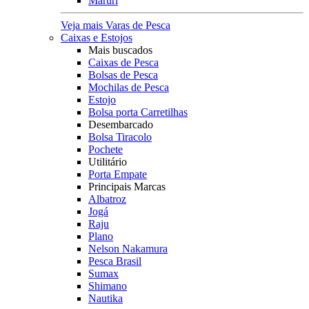
Maruri
Veja mais Varas de Pesca
Caixas e Estojos
Mais buscados
Caixas de Pesca
Bolsas de Pesca
Mochilas de Pesca
Estojo
Bolsa porta Carretilhas
Desembarcado
Bolsa Tiracolo
Pochete
Utilitário
Porta Empate
Principais Marcas
Albatroz
Jogá
Raju
Plano
Nelson Nakamura
Pesca Brasil
Sumax
Shimano
Nautika