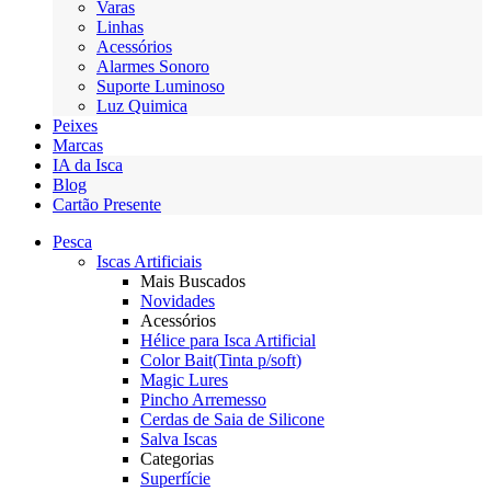
Varas
Linhas
Acessórios
Alarmes Sonoro
Suporte Luminoso
Luz Quimica
Peixes
Marcas
IA da Isca
Blog
Cartão Presente
Pesca
Iscas Artificiais
Mais Buscados
Novidades
Acessórios
Hélice para Isca Artificial
Color Bait(Tinta p/soft)
Magic Lures
Pincho Arremesso
Cerdas de Saia de Silicone
Salva Iscas
Categorias
Superfície