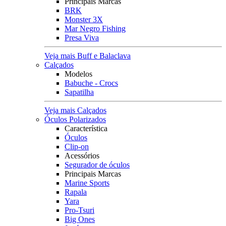
Principais Marcas
BRK
Monster 3X
Mar Negro Fishing
Presa Viva
Veja mais Buff e Balaclava
Calçados
Modelos
Babuche - Crocs
Sapatilha
Veja mais Calçados
Óculos Polarizados
Característica
Óculos
Clip-on
Acessórios
Segurador de óculos
Principais Marcas
Marine Sports
Rapala
Yara
Pro-Tsuri
Big Ones