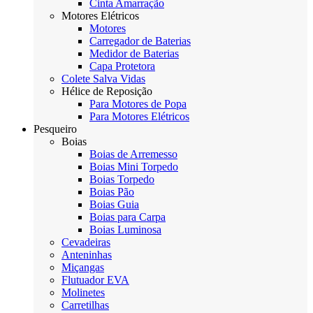
Cinta Amarração
Motores Elétricos
Motores
Carregador de Baterias
Medidor de Baterias
Capa Protetora
Colete Salva Vidas
Hélice de Reposição
Para Motores de Popa
Para Motores Elétricos
Pesqueiro
Boias
Boias de Arremesso
Boias Mini Torpedo
Boias Torpedo
Boias Pão
Boias Guia
Boias para Carpa
Boias Luminosa
Cevadeiras
Anteninhas
Miçangas
Flutuador EVA
Molinetes
Carretilhas