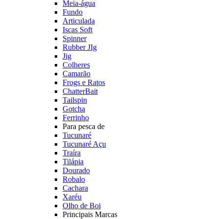
Meia-água
Fundo
Articulada
Iscas Soft
Spinner
Rubber JIg
Jig
Colheres
Camarão
Frogs e Ratos
ChatterBait
Tailspin
Gotcha
Ferrinho
Para pesca de
Tucunaré
Tucunaré Açu
Traíra
Tilápia
Dourado
Robalo
Cachara
Xaréu
Olho de Boi
Principais Marcas