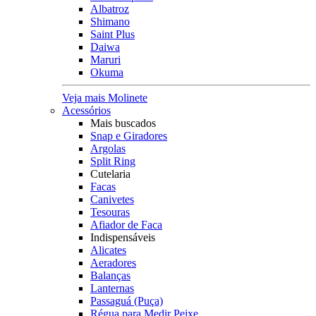
Albatroz
Shimano
Saint Plus
Daiwa
Maruri
Okuma
Veja mais Molinete
Acessórios
Mais buscados
Snap e Giradores
Argolas
Split Ring
Cutelaria
Facas
Canivetes
Tesouras
Afiador de Faca
Indispensáveis
Alicates
Aeradores
Balanças
Lanternas
Passaguá (Puça)
Régua para Medir Peixe