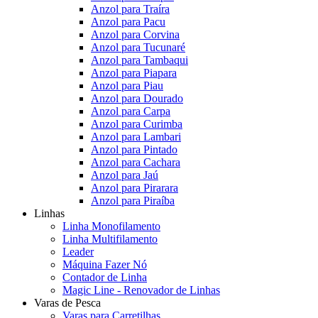
Anzol para Traíra
Anzol para Pacu
Anzol para Corvina
Anzol para Tucunaré
Anzol para Tambaqui
Anzol para Piapara
Anzol para Piau
Anzol para Dourado
Anzol para Carpa
Anzol para Curimba
Anzol para Lambari
Anzol para Pintado
Anzol para Cachara
Anzol para Jaú
Anzol para Pirarara
Anzol para Piraíba
Linhas
Linha Monofilamento
Linha Multifilamento
Leader
Máquina Fazer Nó
Contador de Linha
Magic Line - Renovador de Linhas
Varas de Pesca
Varas para Carretilhas