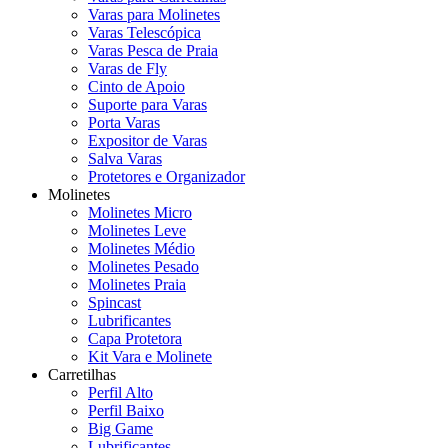
Varas para Molinetes
Varas Telescópica
Varas Pesca de Praia
Varas de Fly
Cinto de Apoio
Suporte para Varas
Porta Varas
Expositor de Varas
Salva Varas
Protetores e Organizador
Molinetes
Molinetes Micro
Molinetes Leve
Molinetes Médio
Molinetes Pesado
Molinetes Praia
Spincast
Lubrificantes
Capa Protetora
Kit Vara e Molinete
Carretilhas
Perfil Alto
Perfil Baixo
Big Game
Lubrificantes