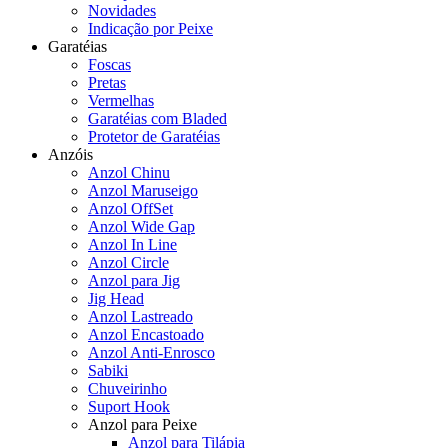
Novidades
Indicação por Peixe
Garatéias
Foscas
Pretas
Vermelhas
Garatéias com Bladed
Protetor de Garatéias
Anzóis
Anzol Chinu
Anzol Maruseigo
Anzol OffSet
Anzol Wide Gap
Anzol In Line
Anzol Circle
Anzol para Jig
Jig Head
Anzol Lastreado
Anzol Encastoado
Anzol Anti-Enrosco
Sabiki
Chuveirinho
Suport Hook
Anzol para Peixe
Anzol para Tilápia