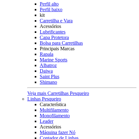
Perfil alto
Perfil baixo
kit
Carretilha e Vara
Acessórios
Lubrificantes
Capa Protetora
Bolsa para Carretilhas
Principais Marcas
Rapala
Marine Sports
Albatroz
Daiwa
Saint Plus
Shimano
Veja mais Carretilhas Pesqueiro
Linhas Pesqueiro
Característica
Multifilamento
Monofilamento
Leader
Acessórios
Máquina fazer Nó
Contador de Linhas