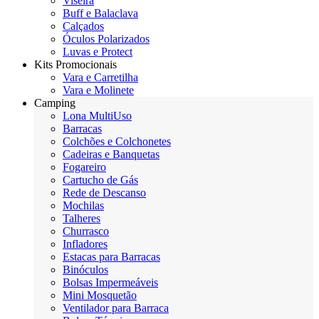
Viseira
Buff e Balaclava
Calçados
Óculos Polarizados
Luvas e Protect
Kits Promocionais
Vara e Carretilha
Vara e Molinete
Camping
Lona MultiUso
Barracas
Colchões e Colchonetes
Cadeiras e Banquetas
Fogareiro
Cartucho de Gás
Rede de Descanso
Mochilas
Talheres
Churrasco
Infladores
Estacas para Barracas
Binóculos
Bolsas Impermeáveis
Mini Mosquetão
Ventilador para Barraca