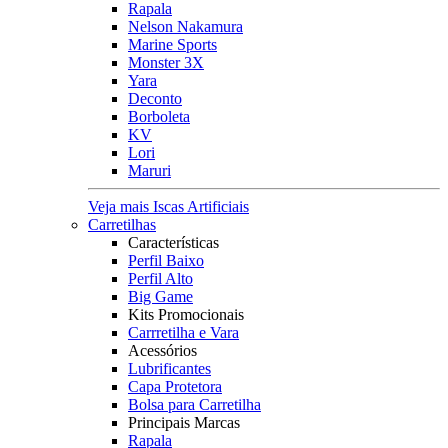
Rapala
Nelson Nakamura
Marine Sports
Monster 3X
Yara
Deconto
Borboleta
KV
Lori
Maruri
Veja mais Iscas Artificiais
Carretilhas
Características
Perfil Baixo
Perfil Alto
Big Game
Kits Promocionais
Carrretilha e Vara
Acessórios
Lubrificantes
Capa Protetora
Bolsa para Carretilha
Principais Marcas
Rapala