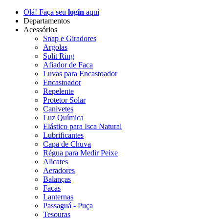
Olá! Faça seu
login
aqui
Departamentos
Acessórios
Snap e Giradores
Argolas
Split Ring
Afiador de Faca
Luvas para Encastoador
Encastoador
Repelente
Protetor Solar
Canivetes
Luz Química
Elástico para Isca Natural
Lubrificantes
Capa de Chuva
Régua para Medir Peixe
Alicates
Aeradores
Balanças
Facas
Lanternas
Passaguá - Puça
Tesouras