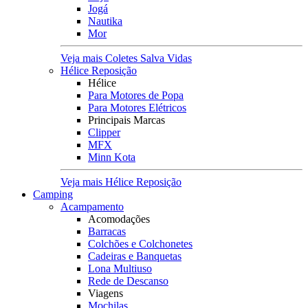
Jogá
Nautika
Mor
Veja mais Coletes Salva Vidas
Hélice Reposição
Hélice
Para Motores de Popa
Para Motores Elétricos
Principais Marcas
Clipper
MFX
Minn Kota
Veja mais Hélice Reposição
Camping
Acampamento
Acomodações
Barracas
Colchões e Colchonetes
Cadeiras e Banquetas
Lona Multiuso
Rede de Descanso
Viagens
Mochilas