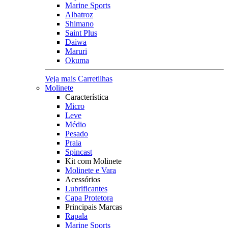
Marine Sports
Albatroz
Shimano
Saint Plus
Daiwa
Maruri
Okuma
Veja mais Carretilhas
Molinete
Característica
Micro
Leve
Médio
Pesado
Praia
Spincast
Kit com Molinete
Molinete e Vara
Acessórios
Lubrificantes
Capa Protetora
Principais Marcas
Rapala
Marine Sports