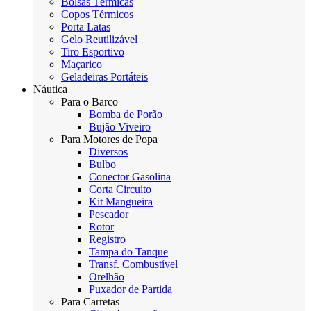
Bolsas Térmicas
Copos Térmicos
Porta Latas
Gelo Reutilizável
Tiro Esportivo
Maçarico
Geladeiras Portáteis
Náutica
Para o Barco
Bomba de Porão
Bujão Viveiro
Para Motores de Popa
Diversos
Bulbo
Conector Gasolina
Corta Circuito
Kit Mangueira
Pescador
Rotor
Registro
Tampa do Tanque
Transf. Combustível
Orelhão
Puxador de Partida
Para Carretas