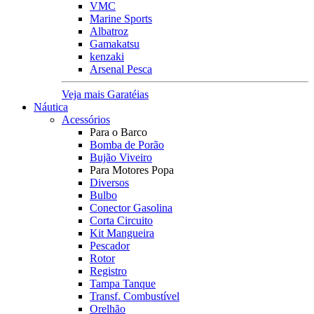
VMC
Marine Sports
Albatroz
Gamakatsu
kenzaki
Arsenal Pesca
Veja mais Garatéias
Náutica
Acessórios
Para o Barco
Bomba de Porão
Bujão Viveiro
Para Motores Popa
Diversos
Bulbo
Conector Gasolina
Corta Circuito
Kit Mangueira
Pescador
Rotor
Registro
Tampa Tanque
Transf. Combustível
Orelhão