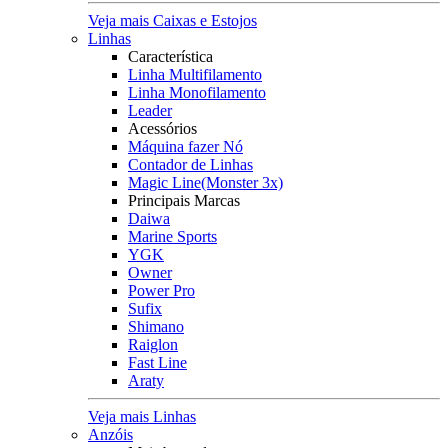
Veja mais Caixas e Estojos
Linhas
Característica
Linha Multifilamento
Linha Monofilamento
Leader
Acessórios
Máquina fazer Nó
Contador de Linhas
Magic Line(Monster 3x)
Principais Marcas
Daiwa
Marine Sports
YGK
Owner
Power Pro
Sufix
Shimano
Raiglon
Fast Line
Araty
Veja mais Linhas
Anzóis