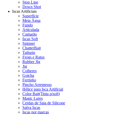
Stop Line
Down Shot
Iscas Artificiais
Superfície
Meia Água
Fundo
Articulada
Camarão
Iscas Soft
Spinner
ChatterBait
Tailspin
Frogs e Ratos
Rubber JIg
Jig
Colheres
Gotcha
Ferrinho
Pincho Arremesso
Hélice para Isca Artificial
Color Bait(Tinta p/soft)
Magic Lures
Cerdas de Saia de Silicone
Salva Iscas
Iscas por marcas