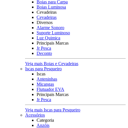
Boias para Carpa
Boias Luminosa
Cevadeiras
Cevadeiras
Diversos
Alarme Sonoro
Suporte Luminoso
Luz Quimica
Principais Marcas
Jr Pesca
Deconto
Veja mais Boias e Cevadeiras
Iscas para Pesqueiro
Iscas
Anteninhas
Miçangas
Flutuador EVA
Principais Marcas
Jr Pesca
Veja mais Iscas para Pesqueiro
Acessórios
Categoria
Anzóis