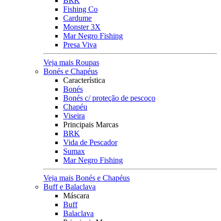
BRK
Fishing Co
Cardume
Monster 3X
Mar Negro Fishing
Presa Viva
Veja mais Roupas
Bonés e Chapéus
Característica
Bonés
Bonés c/ proteção de pescoço
Chapéu
Viseira
Principais Marcas
BRK
Vida de Pescador
Sumax
Mar Negro Fishing
Veja mais Bonés e Chapéus
Buff e Balaclava
Máscara
Buff
Balaclava