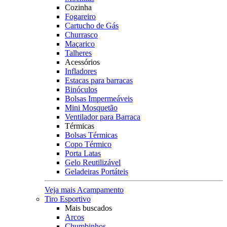
Cozinha
Fogareiro
Cartucho de Gás
Churrasco
Maçarico
Talheres
Acessórios
Infladores
Estacas para barracas
Binóculos
Bolsas Impermeáveis
Mini Mosquetão
Ventilador para Barraca
Térmicas
Bolsas Térmicas
Copo Térmico
Porta Latas
Gelo Reutilizável
Geladeiras Portáteis
Veja mais Acampamento
Tiro Esportivo
Mais buscados
Arcos
Chumbinhos