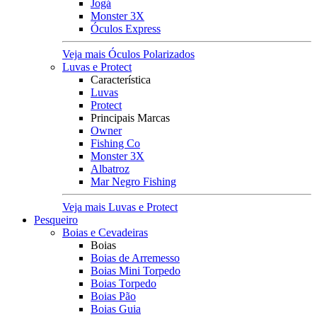
Jogá
Monster 3X
Óculos Express
Veja mais Óculos Polarizados
Luvas e Protect
Característica
Luvas
Protect
Principais Marcas
Owner
Fishing Co
Monster 3X
Albatroz
Mar Negro Fishing
Veja mais Luvas e Protect
Pesqueiro
Boias e Cevadeiras
Boias
Boias de Arremesso
Boias Mini Torpedo
Boias Torpedo
Boias Pão
Boias Guia