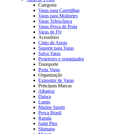
Categoria
Varas para Carretilhas
Varas para Molinetes
Varas Telescópica
Varas Pesca de Praia
Varas de Fly
Acessórios
Cinto de Apoio
Suporte para Varas
Salva Varas
Protetores e organizador
Transporte
Porta Varas
Organização
Expositor de Varas
Principais Marcas
Albatroz
Daiwa
Lumis
Marine Sports
Pesca Brasil
Rapala
Saint Plus
Shimano