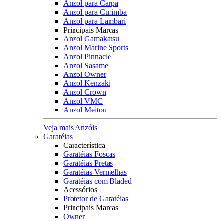
Anzol para Carpa
Anzol para Curimba
Anzol para Lambari
Principais Marcas
Anzol Gamakatsu
Anzol Marine Sports
Anzol Pinnacle
Anzol Sasame
Anzol Owner
Anzol Kenzaki
Anzol Crown
Anzol VMC
Anzol Meitou
Veja mais Anzóis
Garatéias
Característica
Garatéias Foscas
Garatéias Pretas
Garatéias Vermelhas
Garatéias com Bladed
Acessórios
Protetor de Garatéias
Principais Marcas
Owner