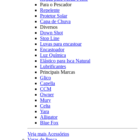
Para o Pescador
Repelente
Protetor Solar
Capa de Chuva
Diversos
Down Shot
Stop Line
Luvas para encastoar
Encastoador
Luz Química
Elástico para Isca Natural
Lubrificantes
Principais Marcas
Glico
Capella
CCM
Owner
Mury
Celta
Yara
Alligator
Blue Fox
Veja mais Acessórios
Varas de Pesca