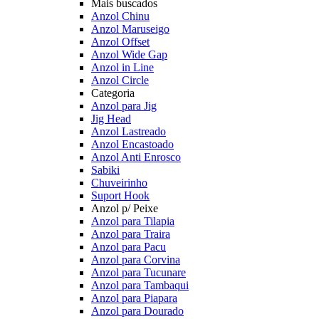
Mais buscados
Anzol Chinu
Anzol Maruseigo
Anzol Offset
Anzol Wide Gap
Anzol in Line
Anzol Circle
Categoria
Anzol para Jig
Jig Head
Anzol Lastreado
Anzol Encastoado
Anzol Anti Enrosco
Sabiki
Chuveirinho
Suport Hook
Anzol p/ Peixe
Anzol para Tilapia
Anzol para Traira
Anzol para Pacu
Anzol para Corvina
Anzol para Tucunare
Anzol para Tambaqui
Anzol para Piapara
Anzol para Dourado