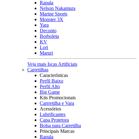
Rapala
Nelson Nakamura
Marine Sports
Monster 3X
Yara
Deconto
Borboleta
KV
Lori
Maruri
Veja mais Iscas Artificiais
Carretilhas
Características
Perfil Baixo
Perfil Alto
Big Game
Kits Promocionais
Carrretilha e Vara
Acessórios
Lubrificantes
Capa Protetora
Bolsa para Carretilha
Principais Marcas
Rapala