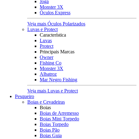
Jogá
Monster 3X
Óculos Express
Veja mais Óculos Polarizados
Luvas e Protect
Característica
Luvas
Protect
Principais Marcas
Owner
Fishing Co
Monster 3X
Albatroz
Mar Negro Fishing
Veja mais Luvas e Protect
Pesqueiro
Boias e Cevadeiras
Boias
Boias de Arremesso
Boias Mini Torpedo
Boias Torpedo
Boias Pão
Boias Guia