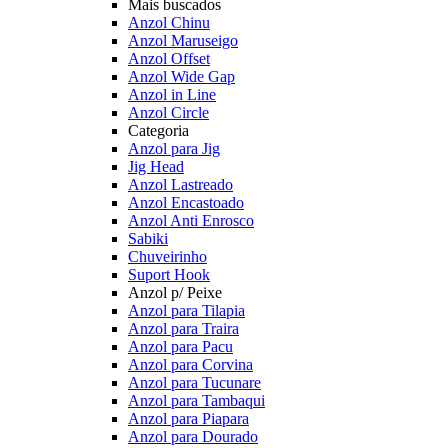
Mais buscados
Anzol Chinu
Anzol Maruseigo
Anzol Offset
Anzol Wide Gap
Anzol in Line
Anzol Circle
Categoria
Anzol para Jig
Jig Head
Anzol Lastreado
Anzol Encastoado
Anzol Anti Enrosco
Sabiki
Chuveirinho
Suport Hook
Anzol p/ Peixe
Anzol para Tilapia
Anzol para Traira
Anzol para Pacu
Anzol para Corvina
Anzol para Tucunare
Anzol para Tambaqui
Anzol para Piapara
Anzol para Dourado