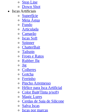
Stop Line
Down Shot
Iscas Artificiais
Superfície
Meia Água
Fundo
Articulada
Camarão
Iscas Soft
Spinner
ChatterBait
Tailspin
Frogs e Ratos
Rubber JIg
Jig
Colheres
Gotcha
Ferrinho
Pincho Arremesso
Hélice para Isca Artificial
Color Bait(Tinta p/soft)
Magic Lures
Cerdas de Saia de Silicone
Salva Iscas
Iscas por marcas