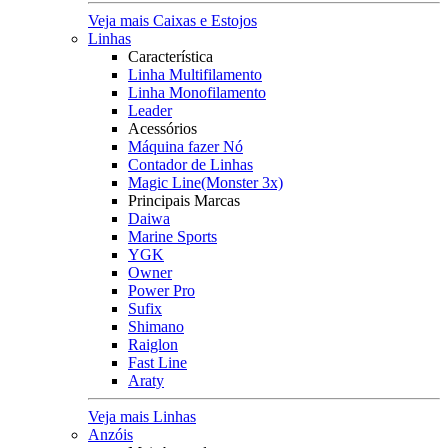
Veja mais Caixas e Estojos
Linhas
Característica
Linha Multifilamento
Linha Monofilamento
Leader
Acessórios
Máquina fazer Nó
Contador de Linhas
Magic Line(Monster 3x)
Principais Marcas
Daiwa
Marine Sports
YGK
Owner
Power Pro
Sufix
Shimano
Raiglon
Fast Line
Araty
Veja mais Linhas
Anzóis