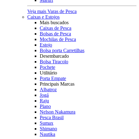
Maruri
Veja mais Varas de Pesca
Caixas e Estojos
Mais buscados
Caixas de Pesca
Bolsas de Pesca
Mochilas de Pesca
Estojo
Bolsa porta Carretilhas
Desembarcado
Bolsa Tiracolo
Pochete
Utilitário
Porta Empate
Principais Marcas
Albatroz
Jogá
Raju
Plano
Nelson Nakamura
Pesca Brasil
Sumax
Shimano
Nautika