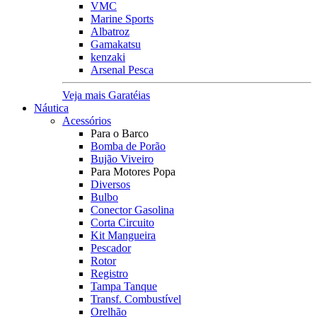
VMC
Marine Sports
Albatroz
Gamakatsu
kenzaki
Arsenal Pesca
Veja mais Garatéias
Náutica
Acessórios
Para o Barco
Bomba de Porão
Bujão Viveiro
Para Motores Popa
Diversos
Bulbo
Conector Gasolina
Corta Circuito
Kit Mangueira
Pescador
Rotor
Registro
Tampa Tanque
Transf. Combustível
Orelhão