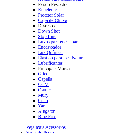
Para o Pescador
Repelente
Protetor Solar
Capa de Chuva
Diversos
Down Shot
Stop Line
Luvas para encastoar
Encastoador
Luz Química
Elástico para Isca Natural
Lubrificantes
Principais Marcas
Glico
Capella
CCM
Owner
Mury
Celta
Yara
Alligator
Blue Fox
Veja mais Acessórios
Varas de Pesca