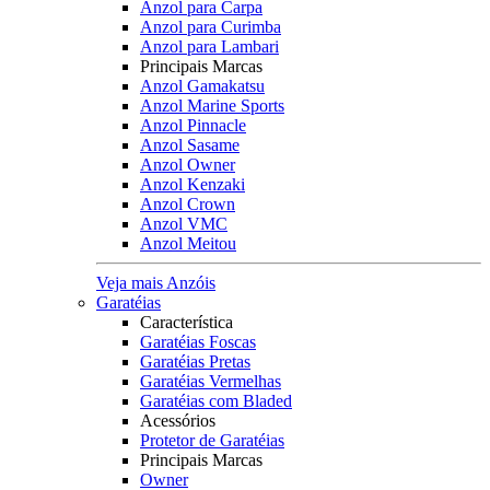
Anzol para Carpa
Anzol para Curimba
Anzol para Lambari
Principais Marcas
Anzol Gamakatsu
Anzol Marine Sports
Anzol Pinnacle
Anzol Sasame
Anzol Owner
Anzol Kenzaki
Anzol Crown
Anzol VMC
Anzol Meitou
Veja mais Anzóis
Garatéias
Característica
Garatéias Foscas
Garatéias Pretas
Garatéias Vermelhas
Garatéias com Bladed
Acessórios
Protetor de Garatéias
Principais Marcas
Owner