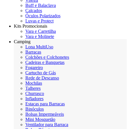
Viseira
Buff e Balaclava
Calçados
Óculos Polarizados
Luvas e Protect
Kits Promocionais
Vara e Carretilha
Vara e Molinete
Camping
Lona MultiUso
Barracas
Colchões e Colchonetes
Cadeiras e Banquetas
Fogareiro
Cartucho de Gás
Rede de Descanso
Mochilas
Talheres
Churrasco
Infladores
Estacas para Barracas
Binóculos
Bolsas Impermeáveis
Mini Mosquetão
Ventilador para Barraca