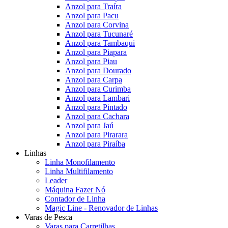
Anzol para Traíra
Anzol para Pacu
Anzol para Corvina
Anzol para Tucunaré
Anzol para Tambaqui
Anzol para Piapara
Anzol para Piau
Anzol para Dourado
Anzol para Carpa
Anzol para Curimba
Anzol para Lambari
Anzol para Pintado
Anzol para Cachara
Anzol para Jaú
Anzol para Pirarara
Anzol para Piraíba
Linhas
Linha Monofilamento
Linha Multifilamento
Leader
Máquina Fazer Nó
Contador de Linha
Magic Line - Renovador de Linhas
Varas de Pesca
Varas para Carretilhas