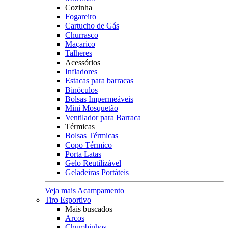
Cozinha
Fogareiro
Cartucho de Gás
Churrasco
Maçarico
Talheres
Acessórios
Infladores
Estacas para barracas
Binóculos
Bolsas Impermeáveis
Mini Mosquetão
Ventilador para Barraca
Térmicas
Bolsas Térmicas
Copo Térmico
Porta Latas
Gelo Reutilizável
Geladeiras Portáteis
Veja mais Acampamento
Tiro Esportivo
Mais buscados
Arcos
Chumbinhos