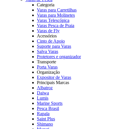
Categoria
Varas para Carretilhas
Varas para Molinetes
Varas Telescópica
Varas Pesca de Praia
Varas de Fly
Acessórios
Cinto de Apoio
Suporte para Varas
Salva Varas
Protetores e organizador
Transporte
Porta Varas
Organização
Expositor de Varas
Principais Marcas
Albatroz
Daiwa
Lumis
Marine Sports
Pesca Brasil
Rapala
Saint Plus
Shimano