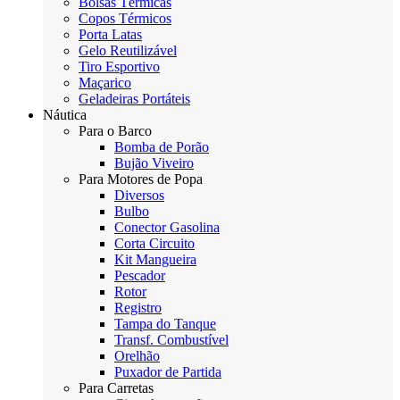
Bolsas Térmicas
Copos Térmicos
Porta Latas
Gelo Reutilizável
Tiro Esportivo
Maçarico
Geladeiras Portáteis
Náutica
Para o Barco
Bomba de Porão
Bujão Viveiro
Para Motores de Popa
Diversos
Bulbo
Conector Gasolina
Corta Circuito
Kit Mangueira
Pescador
Rotor
Registro
Tampa do Tanque
Transf. Combustível
Orelhão
Puxador de Partida
Para Carretas