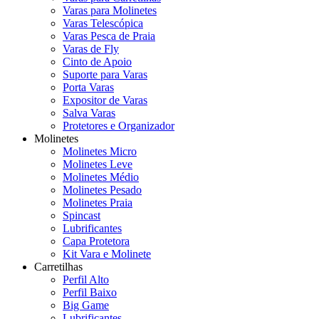
Varas para Molinetes
Varas Telescópica
Varas Pesca de Praia
Varas de Fly
Cinto de Apoio
Suporte para Varas
Porta Varas
Expositor de Varas
Salva Varas
Protetores e Organizador
Molinetes
Molinetes Micro
Molinetes Leve
Molinetes Médio
Molinetes Pesado
Molinetes Praia
Spincast
Lubrificantes
Capa Protetora
Kit Vara e Molinete
Carretilhas
Perfil Alto
Perfil Baixo
Big Game
Lubrificantes