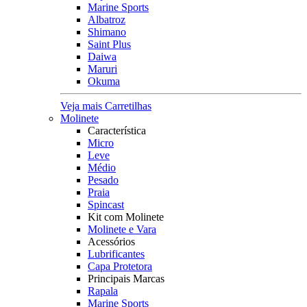
Marine Sports
Albatroz
Shimano
Saint Plus
Daiwa
Maruri
Okuma
Veja mais Carretilhas
Molinete
Característica
Micro
Leve
Médio
Pesado
Praia
Spincast
Kit com Molinete
Molinete e Vara
Acessórios
Lubrificantes
Capa Protetora
Principais Marcas
Rapala
Marine Sports