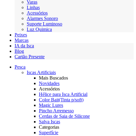
Varas
Linhas
Acessórios
Alarmes Sonoro
Suporte Luminoso
Luz Quimica
Peixes
Marcas
IA da Isca
Blog
Cartão Presente
Pesca
Iscas Artificiais
Mais Buscados
Novidades
Acessórios
Hélice para Isca Artificial
Color Bait(Tinta p/soft)
Magic Lures
Pincho Arremesso
Cerdas de Saia de Silicone
Salva Iscas
Categorias
Superfície