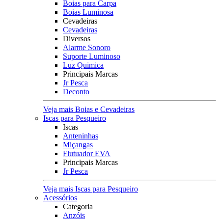
Boias para Carpa
Boias Luminosa
Cevadeiras
Cevadeiras
Diversos
Alarme Sonoro
Suporte Luminoso
Luz Quimica
Principais Marcas
Jr Pesca
Deconto
Veja mais Boias e Cevadeiras
Iscas para Pesqueiro
Iscas
Anteninhas
Miçangas
Flutuador EVA
Principais Marcas
Jr Pesca
Veja mais Iscas para Pesqueiro
Acessórios
Categoria
Anzóis