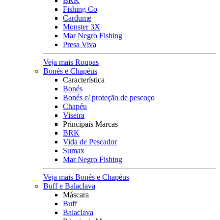
BRK
Fishing Co
Cardume
Monster 3X
Mar Negro Fishing
Presa Viva
Veja mais Roupas
Bonés e Chapéus
Característica
Bonés
Bonés c/ proteção de pescoço
Chapéu
Viseira
Principais Marcas
BRK
Vida de Pescador
Sumax
Mar Negro Fishing
Veja mais Bonés e Chapéus
Buff e Balaclava
Máscara
Buff
Balaclava