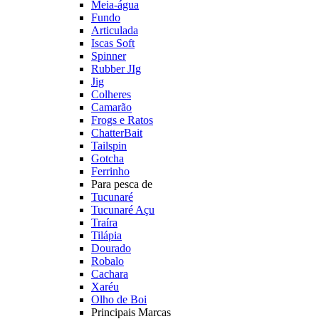
Meia-água
Fundo
Articulada
Iscas Soft
Spinner
Rubber JIg
Jig
Colheres
Camarão
Frogs e Ratos
ChatterBait
Tailspin
Gotcha
Ferrinho
Para pesca de
Tucunaré
Tucunaré Açu
Traíra
Tilápia
Dourado
Robalo
Cachara
Xaréu
Olho de Boi
Principais Marcas