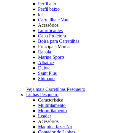
Perfil alto
Perfil baixo
kit
Carretilha e Vara
Acessórios
Lubrificantes
Capa Protetora
Bolsa para Carretilhas
Principais Marcas
Rapala
Marine Sports
Albatroz
Daiwa
Saint Plus
Shimano
Veja mais Carretilhas Pesqueiro
Linhas Pesqueiro
Característica
Multifilamento
Monofilamento
Leader
Acessórios
Máquina fazer Nó
Contador de Linhas