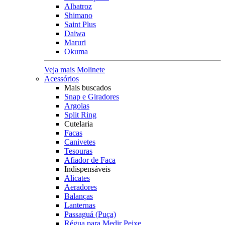
Albatroz
Shimano
Saint Plus
Daiwa
Maruri
Okuma
Veja mais Molinete
Acessórios
Mais buscados
Snap e Giradores
Argolas
Split Ring
Cutelaria
Facas
Canivetes
Tesouras
Afiador de Faca
Indispensáveis
Alicates
Aeradores
Balanças
Lanternas
Passaguá (Puça)
Régua para Medir Peixe