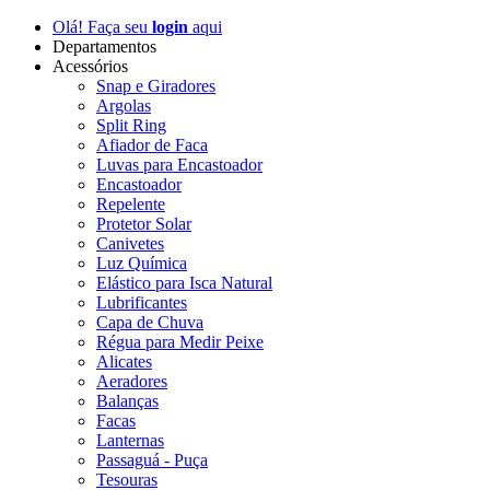
Olá! Faça seu
login
aqui
Departamentos
Acessórios
Snap e Giradores
Argolas
Split Ring
Afiador de Faca
Luvas para Encastoador
Encastoador
Repelente
Protetor Solar
Canivetes
Luz Química
Elástico para Isca Natural
Lubrificantes
Capa de Chuva
Régua para Medir Peixe
Alicates
Aeradores
Balanças
Facas
Lanternas
Passaguá - Puça
Tesouras