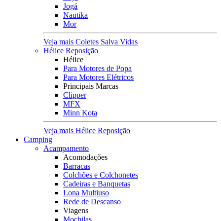
Jogá
Nautika
Mor
Veja mais Coletes Salva Vidas
Hélice Reposição
Hélice
Para Motores de Popa
Para Motores Elétricos
Principais Marcas
Clipper
MFX
Minn Kota
Veja mais Hélice Reposição
Camping
Acampamento
Acomodações
Barracas
Colchões e Colchonetes
Cadeiras e Banquetas
Lona Multiuso
Rede de Descanso
Viagens
Mochilas