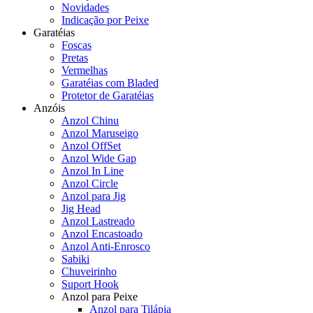
Novidades
Indicação por Peixe
Garatéias
Foscas
Pretas
Vermelhas
Garatéias com Bladed
Protetor de Garatéias
Anzóis
Anzol Chinu
Anzol Maruseigo
Anzol OffSet
Anzol Wide Gap
Anzol In Line
Anzol Circle
Anzol para Jig
Jig Head
Anzol Lastreado
Anzol Encastoado
Anzol Anti-Enrosco
Sabiki
Chuveirinho
Suport Hook
Anzol para Peixe
Anzol para Tilápia