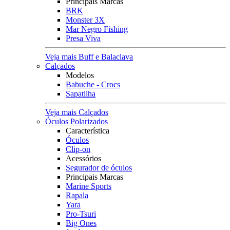
Principais Marcas
BRK
Monster 3X
Mar Negro Fishing
Presa Viva
Veja mais Buff e Balaclava
Calçados
Modelos
Babuche - Crocs
Sapatilha
Veja mais Calçados
Óculos Polarizados
Característica
Óculos
Clip-on
Acessórios
Segurador de óculos
Principais Marcas
Marine Sports
Rapala
Yara
Pro-Tsuri
Big Ones