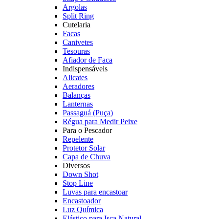
Argolas
Split Ring
Cutelaria
Facas
Canivetes
Tesouras
Afiador de Faca
Indispensáveis
Alicates
Aeradores
Balanças
Lanternas
Passaguá (Puça)
Régua para Medir Peixe
Para o Pescador
Repelente
Protetor Solar
Capa de Chuva
Diversos
Down Shot
Stop Line
Luvas para encastoar
Encastoador
Luz Química
Elástico para Isca Natural