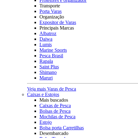
Protetores e organizador
Transporte
Porta Varas
Organização
Expositor de Varas
Principais Marcas
Albatroz
Daiwa
Lumis
Marine Sports
Pesca Brasil
Rapala
Saint Plus
Shimano
Maruri
Veja mais Varas de Pesca
Caixas e Estojos
Mais buscados
Caixas de Pesca
Bolsas de Pesca
Mochilas de Pesca
Estojo
Bolsa porta Carretilhas
Desembarcado