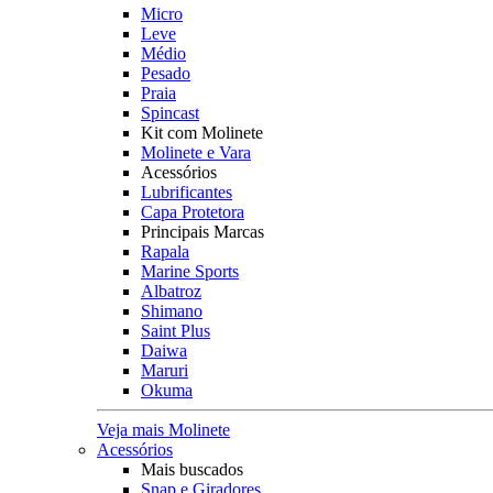
Micro
Leve
Médio
Pesado
Praia
Spincast
Kit com Molinete
Molinete e Vara
Acessórios
Lubrificantes
Capa Protetora
Principais Marcas
Rapala
Marine Sports
Albatroz
Shimano
Saint Plus
Daiwa
Maruri
Okuma
Veja mais Molinete
Acessórios
Mais buscados
Snap e Giradores