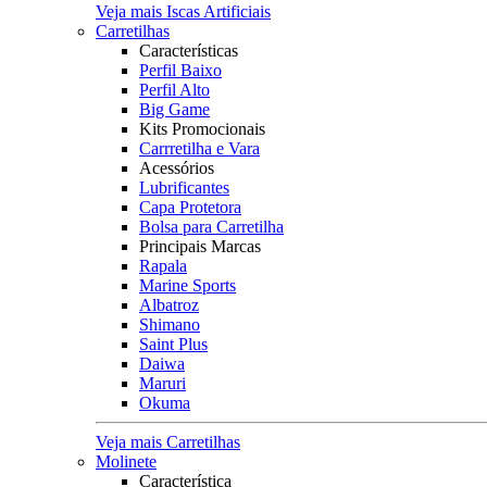
Veja mais Iscas Artificiais
Carretilhas
Características
Perfil Baixo
Perfil Alto
Big Game
Kits Promocionais
Carrretilha e Vara
Acessórios
Lubrificantes
Capa Protetora
Bolsa para Carretilha
Principais Marcas
Rapala
Marine Sports
Albatroz
Shimano
Saint Plus
Daiwa
Maruri
Okuma
Veja mais Carretilhas
Molinete
Característica