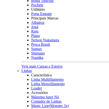
Bolsa Tiracolo
Pochete
Utilitário
Porta Empate
Principais Marcas
Albatroz
Jogá
Raju
Plano
Nelson Nakamura
Pesca Brasil
Sumax
Shimano
Nautika
Veja mais Caixas e Estojos
Linhas
Característica
Linha Multifilamento
Linha Monofilamento
Leader
Acessórios
Máquina fazer Nó
Contador de Linhas
Magic Line(Monster 3x)