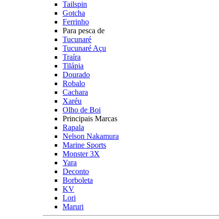
Tailspin
Gotcha
Ferrinho
Para pesca de
Tucunaré
Tucunaré Açu
Traíra
Tilápia
Dourado
Robalo
Cachara
Xaréu
Olho de Boi
Principais Marcas
Rapala
Nelson Nakamura
Marine Sports
Monster 3X
Yara
Deconto
Borboleta
KV
Lori
Maruri