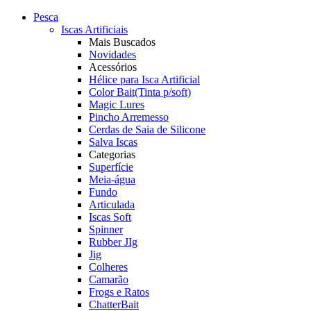
Pesca
Iscas Artificiais
Mais Buscados
Novidades
Acessórios
Hélice para Isca Artificial
Color Bait(Tinta p/soft)
Magic Lures
Pincho Arremesso
Cerdas de Saia de Silicone
Salva Iscas
Categorias
Superfície
Meia-água
Fundo
Articulada
Iscas Soft
Spinner
Rubber JIg
Jig
Colheres
Camarão
Frogs e Ratos
ChatterBait