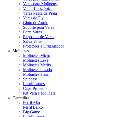
Varas para Molinetes
Varas Telescópica
Varas Pesca de Praia
Varas de Fly
Cinto de Apoio
Suporte para Varas
Porta Varas
Expositor de Varas
Salva Varas
Protetores e Organizador
Molinetes
Molinetes Micro
Molinetes Leve
Molinetes Médio
Molinetes Pesado
Molinetes Praia
Spincast
Lubrificantes
Capa Protetora
Kit Vara e Molinete
Carretilhas
Perfil Alto
Perfil Baixo
Big Game
Lubrificantes