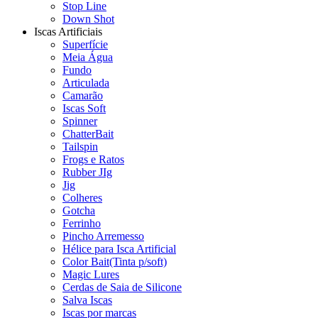
Stop Line
Down Shot
Iscas Artificiais
Superfície
Meia Água
Fundo
Articulada
Camarão
Iscas Soft
Spinner
ChatterBait
Tailspin
Frogs e Ratos
Rubber JIg
Jig
Colheres
Gotcha
Ferrinho
Pincho Arremesso
Hélice para Isca Artificial
Color Bait(Tinta p/soft)
Magic Lures
Cerdas de Saia de Silicone
Salva Iscas
Iscas por marcas