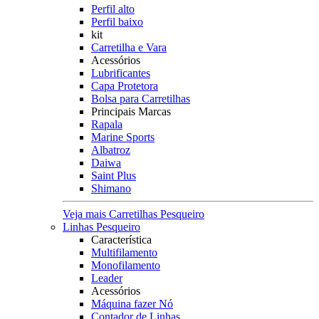
Perfil alto
Perfil baixo
kit
Carretilha e Vara
Acessórios
Lubrificantes
Capa Protetora
Bolsa para Carretilhas
Principais Marcas
Rapala
Marine Sports
Albatroz
Daiwa
Saint Plus
Shimano
Veja mais Carretilhas Pesqueiro
Linhas Pesqueiro
Característica
Multifilamento
Monofilamento
Leader
Acessórios
Máquina fazer Nó
Contador de Linhas