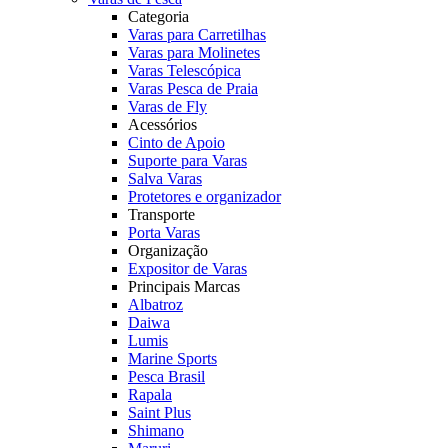
Categoria
Varas para Carretilhas
Varas para Molinetes
Varas Telescópica
Varas Pesca de Praia
Varas de Fly
Acessórios
Cinto de Apoio
Suporte para Varas
Salva Varas
Protetores e organizador
Transporte
Porta Varas
Organização
Expositor de Varas
Principais Marcas
Albatroz
Daiwa
Lumis
Marine Sports
Pesca Brasil
Rapala
Saint Plus
Shimano