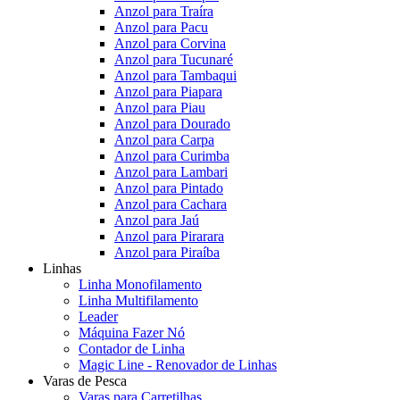
Anzol para Traíra
Anzol para Pacu
Anzol para Corvina
Anzol para Tucunaré
Anzol para Tambaqui
Anzol para Piapara
Anzol para Piau
Anzol para Dourado
Anzol para Carpa
Anzol para Curimba
Anzol para Lambari
Anzol para Pintado
Anzol para Cachara
Anzol para Jaú
Anzol para Pirarara
Anzol para Piraíba
Linhas
Linha Monofilamento
Linha Multifilamento
Leader
Máquina Fazer Nó
Contador de Linha
Magic Line - Renovador de Linhas
Varas de Pesca
Varas para Carretilhas