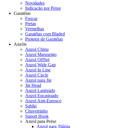
Novidades
Indicação por Peixe
Garatéias
Foscas
Pretas
Vermelhas
Garatéias com Bladed
Protetor de Garatéias
Anzóis
Anzol Chinu
Anzol Maruseigo
Anzol OffSet
Anzol Wide Gap
Anzol In Line
Anzol Circle
Anzol para Jig
Jig Head
Anzol Lastreado
Anzol Encastoado
Anzol Anti-Enrosco
Sabiki
Chuveirinho
Suport Hook
Anzol para Peixe
Anzol para Tilápia