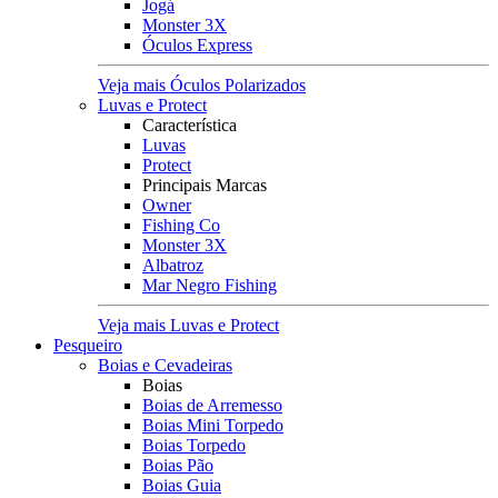
Jogá
Monster 3X
Óculos Express
Veja mais Óculos Polarizados
Luvas e Protect
Característica
Luvas
Protect
Principais Marcas
Owner
Fishing Co
Monster 3X
Albatroz
Mar Negro Fishing
Veja mais Luvas e Protect
Pesqueiro
Boias e Cevadeiras
Boias
Boias de Arremesso
Boias Mini Torpedo
Boias Torpedo
Boias Pão
Boias Guia