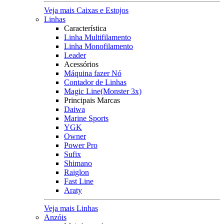
Veja mais Caixas e Estojos
Linhas
Característica
Linha Multifilamento
Linha Monofilamento
Leader
Acessórios
Máquina fazer Nó
Contador de Linhas
Magic Line(Monster 3x)
Principais Marcas
Daiwa
Marine Sports
YGK
Owner
Power Pro
Sufix
Shimano
Raiglon
Fast Line
Araty
Veja mais Linhas
Anzóis