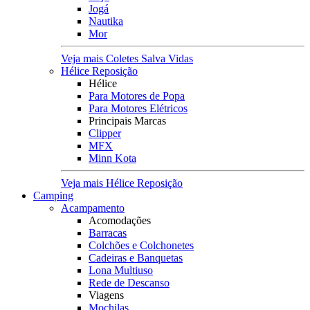
Jogá
Nautika
Mor
Veja mais Coletes Salva Vidas
Hélice Reposição
Hélice
Para Motores de Popa
Para Motores Elétricos
Principais Marcas
Clipper
MFX
Minn Kota
Veja mais Hélice Reposição
Camping
Acampamento
Acomodações
Barracas
Colchões e Colchonetes
Cadeiras e Banquetas
Lona Multiuso
Rede de Descanso
Viagens
Mochilas