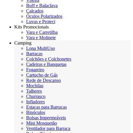
Viseira
Buff e Balaclava
Calçados
Óculos Polarizados
Luvas e Protect
Kits Promocionais
Vara e Carretilha
Vara e Molinete
Camping
Lona MultiUso
Barracas
Colchões e Colchonetes
Cadeiras e Banquetas
Fogareiro
Cartucho de Gás
Rede de Descanso
Mochilas
Talheres
Churrasco
Infladores
Estacas para Barracas
Binóculos
Bolsas Impermeáveis
Mini Mosquetão
Ventilador para Barraca