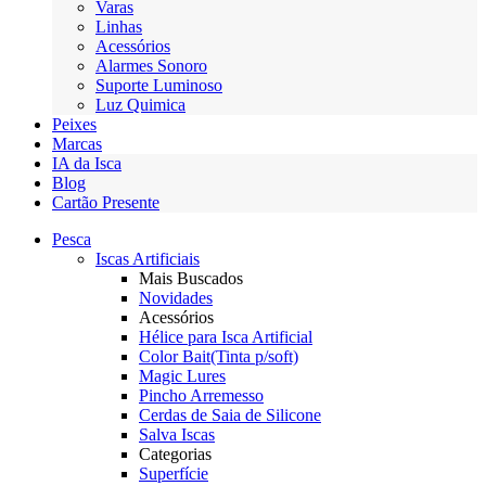
Varas
Linhas
Acessórios
Alarmes Sonoro
Suporte Luminoso
Luz Quimica
Peixes
Marcas
IA da Isca
Blog
Cartão Presente
Pesca
Iscas Artificiais
Mais Buscados
Novidades
Acessórios
Hélice para Isca Artificial
Color Bait(Tinta p/soft)
Magic Lures
Pincho Arremesso
Cerdas de Saia de Silicone
Salva Iscas
Categorias
Superfície