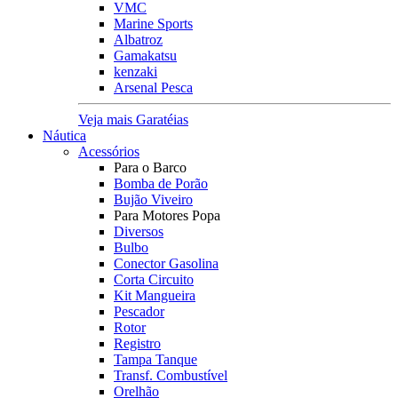
VMC
Marine Sports
Albatroz
Gamakatsu
kenzaki
Arsenal Pesca
Veja mais Garatéias
Náutica
Acessórios
Para o Barco
Bomba de Porão
Bujão Viveiro
Para Motores Popa
Diversos
Bulbo
Conector Gasolina
Corta Circuito
Kit Mangueira
Pescador
Rotor
Registro
Tampa Tanque
Transf. Combustível
Orelhão