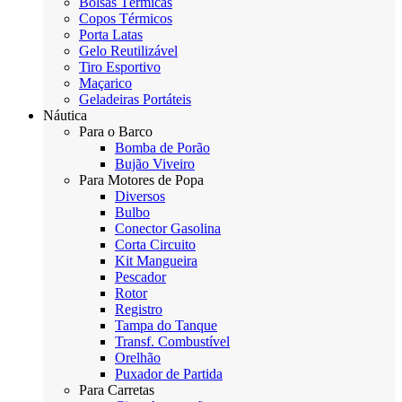
Bolsas Térmicas
Copos Térmicos
Porta Latas
Gelo Reutilizável
Tiro Esportivo
Maçarico
Geladeiras Portáteis
Náutica
Para o Barco
Bomba de Porão
Bujão Viveiro
Para Motores de Popa
Diversos
Bulbo
Conector Gasolina
Corta Circuito
Kit Mangueira
Pescador
Rotor
Registro
Tampa do Tanque
Transf. Combustível
Orelhão
Puxador de Partida
Para Carretas