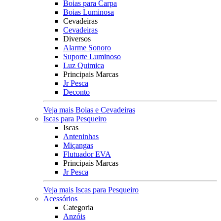
Boias para Carpa
Boias Luminosa
Cevadeiras
Cevadeiras
Diversos
Alarme Sonoro
Suporte Luminoso
Luz Quimica
Principais Marcas
Jr Pesca
Deconto
Veja mais Boias e Cevadeiras
Iscas para Pesqueiro
Iscas
Anteninhas
Miçangas
Flutuador EVA
Principais Marcas
Jr Pesca
Veja mais Iscas para Pesqueiro
Acessórios
Categoria
Anzóis