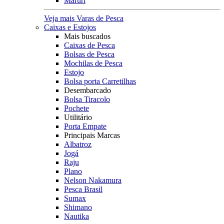
Maruri
Veja mais Varas de Pesca
Caixas e Estojos
Mais buscados
Caixas de Pesca
Bolsas de Pesca
Mochilas de Pesca
Estojo
Bolsa porta Carretilhas
Desembarcado
Bolsa Tiracolo
Pochete
Utilitário
Porta Empate
Principais Marcas
Albatroz
Jogá
Raju
Plano
Nelson Nakamura
Pesca Brasil
Sumax
Shimano
Nautika