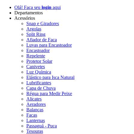
Olá! Faça seu
login
aqui
Departamentos
Acessórios
Snap e Giradores
Argolas
Split Ring
Afiador de Faca
Luvas para Encastoador
Encastoador
Repelente
Protetor Solar
Canivetes
Luz Química
Elástico para Isca Natural
Lubrificantes
Capa de Chuva
Régua para Medir Peixe
Alicates
Aeradores
Balanças
Facas
Lanternas
Passaguá - Puça
Tesouras