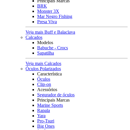
Principais Marcas
BRK
Monster 3X
Mar Negro Fishing
Presa Viva
Veja mais Buff e Balaclava
Calçados
Modelos
Babuche - Crocs
Sapatilha
Veja mais Calçados
Óculos Polarizados
Característica
Óculos
Clip-on
Acessórios
Segurador de óculos
Principais Marcas
Marine Sports
Rapala
Yara
Pro-Tsuri
Big Ones