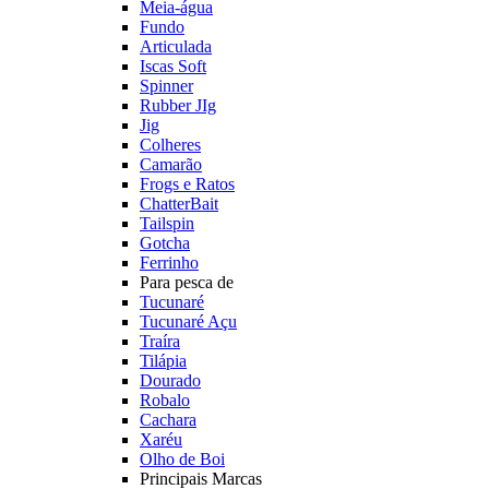
Meia-água
Fundo
Articulada
Iscas Soft
Spinner
Rubber JIg
Jig
Colheres
Camarão
Frogs e Ratos
ChatterBait
Tailspin
Gotcha
Ferrinho
Para pesca de
Tucunaré
Tucunaré Açu
Traíra
Tilápia
Dourado
Robalo
Cachara
Xaréu
Olho de Boi
Principais Marcas