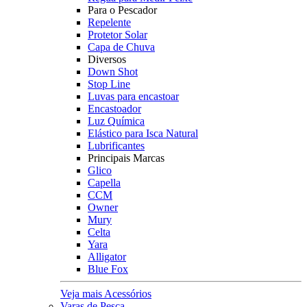
Para o Pescador
Repelente
Protetor Solar
Capa de Chuva
Diversos
Down Shot
Stop Line
Luvas para encastoar
Encastoador
Luz Química
Elástico para Isca Natural
Lubrificantes
Principais Marcas
Glico
Capella
CCM
Owner
Mury
Celta
Yara
Alligator
Blue Fox
Veja mais Acessórios
Varas de Pesca