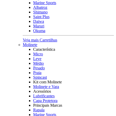
Marine Sports
Albatroz
Shimano
Saint Plus
Daiwa
Maruri
Okuma
Veja mais Carretilhas
Molinete
Característica
Micro
Leve
Médio
Pesado
Praia
Spincast
Kit com Molinete
Molinete e Vara
Acessórios
Lubrificantes
Capa Protetora
Principais Marcas
Rapala
Marine Sports