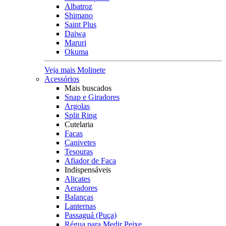
Albatroz
Shimano
Saint Plus
Daiwa
Maruri
Okuma
Veja mais Molinete
Acessórios
Mais buscados
Snap e Giradores
Argolas
Split Ring
Cutelaria
Facas
Canivetes
Tesouras
Afiador de Faca
Indispensáveis
Alicates
Aeradores
Balanças
Lanternas
Passaguá (Puça)
Régua para Medir Peixe