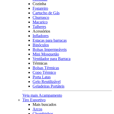
Cozinha
Fogareiro
Cartucho de Gás
Churrasco
Maçarico
Talheres
Acessórios
Infladores
Estacas para barracas
Binóculos
Bolsas Impermeáveis
Mini Mosquetão
Ventilador para Barraca
Térmicas
Bolsas Térmicas
Copo Térmico
Porta Latas
Gelo Reutilizável
Geladeiras Portáteis
Veja mais Acampamento
Tiro Esportivo
Mais buscados
Arcos
Chumbinhos