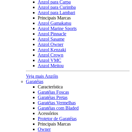
Anzol para Carpa
Anzol para Curimba
Anzol para Lambari
Principais Marcas
Anzol Gamakatsu
Anzol Marine Sports
Anzol Pinnacle
Anzol Sasame
Anzol Owner
Anzol Kenzaki
Anzol Crown
Anzol VMC
Anzol Meitou
Veja mais Anzóis
Garatéias
Característica
Garatéias Foscas
Garatéias Pretas
Garatéias Vermelhas
Garatéias com Bladed
Acessórios
Protetor de Garatéias
Principais Marcas
Owner