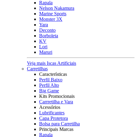
Rapala
Nelson Nakamura
Marine Sports
Monster 3X
Yara
Deconto
Borboleta
KV
Lori
Maruri
Veja mais Iscas Artificiais
Carretilhas
Características
Perfil Baixo
Perfil Alto
Big Game
Kits Promocionais
Carrretilha e Vara
Acessórios
Lubrificantes
Capa Protetora
Bolsa para Carretilha
Principais Marcas
Rapala