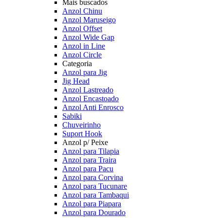
Mais buscados
Anzol Chinu
Anzol Maruseigo
Anzol Offset
Anzol Wide Gap
Anzol in Line
Anzol Circle
Categoria
Anzol para Jig
Jig Head
Anzol Lastreado
Anzol Encastoado
Anzol Anti Enrosco
Sabiki
Chuveirinho
Suport Hook
Anzol p/ Peixe
Anzol para Tilapia
Anzol para Traira
Anzol para Pacu
Anzol para Corvina
Anzol para Tucunare
Anzol para Tambaqui
Anzol para Piapara
Anzol para Dourado