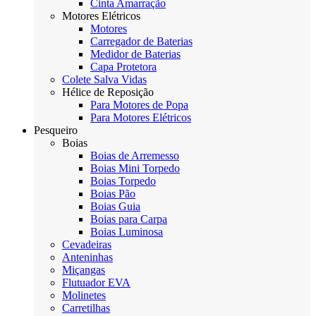
Cinta Amarração
Motores Elétricos
Motores
Carregador de Baterias
Medidor de Baterias
Capa Protetora
Colete Salva Vidas
Hélice de Reposição
Para Motores de Popa
Para Motores Elétricos
Pesqueiro
Boias
Boias de Arremesso
Boias Mini Torpedo
Boias Torpedo
Boias Pão
Boias Guia
Boias para Carpa
Boias Luminosa
Cevadeiras
Anteninhas
Miçangas
Flutuador EVA
Molinetes
Carretilhas