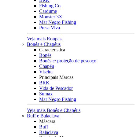
BRK
Fishing Co
Cardume
Monster 3X
Mar Negro Fishing
Presa Viva
Veja mais Roupas
Bonés e Chapéus
Característica
Bonés
Bonés c/ proteção de pescoço
Chapéu
Viseira
Principais Marcas
BRK
Vida de Pescador
Sumax
Mar Negro Fishing
Veja mais Bonés e Chapéus
Buff e Balaclava
Máscara
Buff
Balaclava