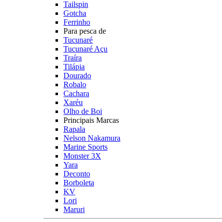
Tailspin
Gotcha
Ferrinho
Para pesca de
Tucunaré
Tucunaré Açu
Traíra
Tilápia
Dourado
Robalo
Cachara
Xaréu
Olho de Boi
Principais Marcas
Rapala
Nelson Nakamura
Marine Sports
Monster 3X
Yara
Deconto
Borboleta
KV
Lori
Maruri