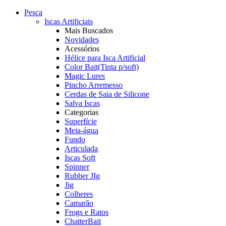
Pesca
Iscas Artificiais
Mais Buscados
Novidades
Acessórios
Hélice para Isca Artificial
Color Bait(Tinta p/soft)
Magic Lures
Pincho Arremesso
Cerdas de Saia de Silicone
Salva Iscas
Categorias
Superfície
Meia-água
Fundo
Articulada
Iscas Soft
Spinner
Rubber JIg
Jig
Colheres
Camarão
Frogs e Ratos
ChatterBait