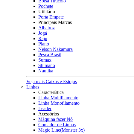
Bolsa Tiracolo
Pochete
Utilitário
Porta Empate
Principais Marcas
Albatroz
Jogá
Raju
Plano
Nelson Nakamura
Pesca Brasil
Sumax
Shimano
Nautika
Veja mais Caixas e Estojos
Linhas
Característica
Linha Multifilamento
Linha Monofilamento
Leader
Acessórios
Máquina fazer Nó
Contador de Linhas
Magic Line(Monster 3x)