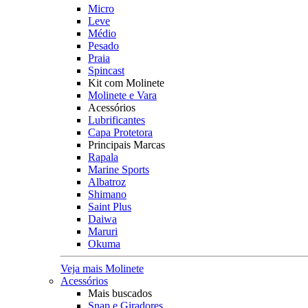
Micro
Leve
Médio
Pesado
Praia
Spincast
Kit com Molinete
Molinete e Vara
Acessórios
Lubrificantes
Capa Protetora
Principais Marcas
Rapala
Marine Sports
Albatroz
Shimano
Saint Plus
Daiwa
Maruri
Okuma
Veja mais Molinete
Acessórios
Mais buscados
Snap e Giradores