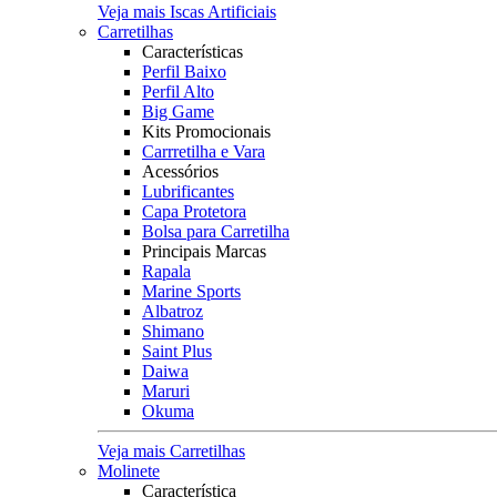
Veja mais Iscas Artificiais
Carretilhas
Características
Perfil Baixo
Perfil Alto
Big Game
Kits Promocionais
Carrretilha e Vara
Acessórios
Lubrificantes
Capa Protetora
Bolsa para Carretilha
Principais Marcas
Rapala
Marine Sports
Albatroz
Shimano
Saint Plus
Daiwa
Maruri
Okuma
Veja mais Carretilhas
Molinete
Característica