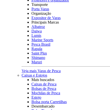
Protetores e organizador
Transporte
Porta Varas
Organização
Expositor de Varas
Principais Marcas
Albatroz
Daiwa
Lumis
Marine Sports
Pesca Brasil
Rapala
Saint Plus
Shimano
Maruri
Veja mais Varas de Pesca
Caixas e Estojos
Mais buscados
Caixas de Pesca
Bolsas de Pesca
Mochilas de Pesca
Estojo
Bolsa porta Carretilhas
Desembarcado