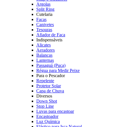
Argolas
Split Ring
Cutelaria
Facas
Canivetes
Tesouras
Afiador de Faca
Indispensáveis
Alicates
Aeradores
Balanças
Lanternas
Passaguá (Puça)
Régua para Medir Peixe
Para o Pescador
Repelente
Protetor Solar
Capa de Chuva
Diversos
Down Shot
Stop Line
Luvas para encastoar
Encastoador
Luz Química
Elástico para Isca Natural