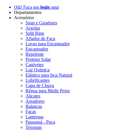
Olá! Faça seu
login
aqui
Departamentos
Acessórios
Snap e Giradores
Argolas
Split Ring
Afiador de Faca
Luvas para Encastoador
Encastoador
Repelente
Protetor Solar
Canivetes
Luz Química
Elástico para Isca Natural
Lubrificantes
Capa de Chuva
Régua para Medir Peixe
Alicates
Aeradores
Balanças
Facas
Lanternas
Passaguá - Puça
Tesouras