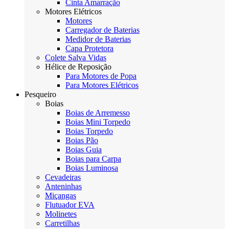
Cinta Amarração
Motores Elétricos
Motores
Carregador de Baterias
Medidor de Baterias
Capa Protetora
Colete Salva Vidas
Hélice de Reposição
Para Motores de Popa
Para Motores Elétricos
Pesqueiro
Boias
Boias de Arremesso
Boias Mini Torpedo
Boias Torpedo
Boias Pão
Boias Guia
Boias para Carpa
Boias Luminosa
Cevadeiras
Anteninhas
Miçangas
Flutuador EVA
Molinetes
Carretilhas