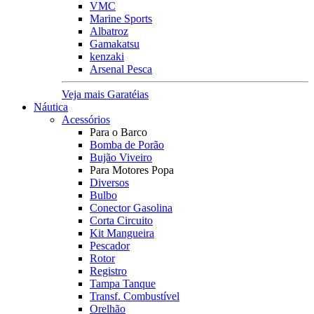
VMC
Marine Sports
Albatroz
Gamakatsu
kenzaki
Arsenal Pesca
Veja mais Garatéias
Náutica
Acessórios
Para o Barco
Bomba de Porão
Bujão Viveiro
Para Motores Popa
Diversos
Bulbo
Conector Gasolina
Corta Circuito
Kit Mangueira
Pescador
Rotor
Registro
Tampa Tanque
Transf. Combustível
Orelhão