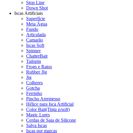
Stop Line
Down Shot
Iscas Artificiais
Superfície
Meia Água
Fundo
Articulada
Camarão
Iscas Soft
Spinner
ChatterBait
Tailspin
Frogs e Ratos
Rubber JIg
Jig
Colheres
Gotcha
Ferrinho
Pincho Arremesso
Hélice para Isca Artificial
Color Bait(Tinta p/soft)
Magic Lures
Cerdas de Saia de Silicone
Salva Iscas
Iscas por marcas