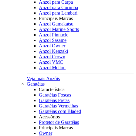
Anzol para Carpa
Anzol para Curimba
Anzol para Lambari
Principais Marcas
Anzol Gamakatsu
Anzol Marine Sports
Anzol Pinnacle
Anzol Sasame
Anzol Owner
Anzol Kenzaki
Anzol Crown
Anzol VMC
Anzol Meitou
Veja mais Anzóis
Garatéias
Característica
Garatéias Foscas
Garatéias Pretas
Garatéias Vermelhas
Garatéias com Bladed
Acessórios
Protetor de Garatéias
Principais Marcas
Owner