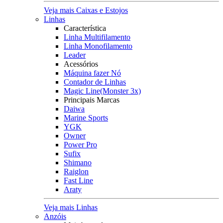
Veja mais Caixas e Estojos
Linhas
Característica
Linha Multifilamento
Linha Monofilamento
Leader
Acessórios
Máquina fazer Nó
Contador de Linhas
Magic Line(Monster 3x)
Principais Marcas
Daiwa
Marine Sports
YGK
Owner
Power Pro
Sufix
Shimano
Raiglon
Fast Line
Araty
Veja mais Linhas
Anzóis