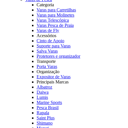
Categoria
Varas para Carretilhas
Varas para Molinetes
Varas Telescópica
Varas Pesca de Praia
Varas de Fly
Acessórios
Cinto de Apoio
Suporte para Varas
Salva Varas
Protetores e organizador
Transporte
Porta Varas
Organização
Expositor de Varas
Principais Marcas
Albatroz
Daiwa
Lumis
Marine Sports
Pesca Brasil
Rapala
Saint Plus
Shimano