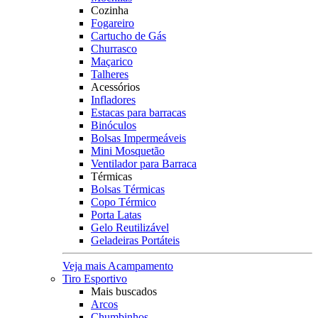
Cozinha
Fogareiro
Cartucho de Gás
Churrasco
Maçarico
Talheres
Acessórios
Infladores
Estacas para barracas
Binóculos
Bolsas Impermeáveis
Mini Mosquetão
Ventilador para Barraca
Térmicas
Bolsas Térmicas
Copo Térmico
Porta Latas
Gelo Reutilizável
Geladeiras Portáteis
Veja mais Acampamento
Tiro Esportivo
Mais buscados
Arcos
Chumbinhos