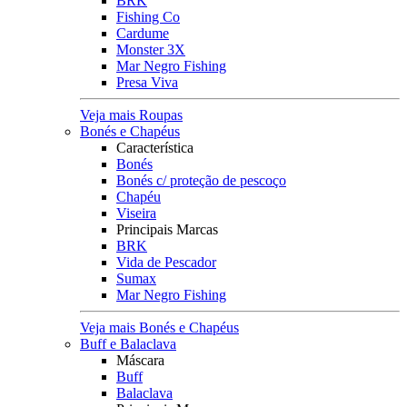
BRK
Fishing Co
Cardume
Monster 3X
Mar Negro Fishing
Presa Viva
Veja mais Roupas
Bonés e Chapéus
Característica
Bonés
Bonés c/ proteção de pescoço
Chapéu
Viseira
Principais Marcas
BRK
Vida de Pescador
Sumax
Mar Negro Fishing
Veja mais Bonés e Chapéus
Buff e Balaclava
Máscara
Buff
Balaclava