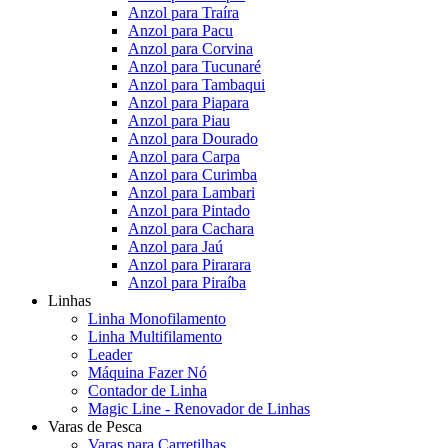
Anzol para Traíra
Anzol para Pacu
Anzol para Corvina
Anzol para Tucunaré
Anzol para Tambaqui
Anzol para Piapara
Anzol para Piau
Anzol para Dourado
Anzol para Carpa
Anzol para Curimba
Anzol para Lambari
Anzol para Pintado
Anzol para Cachara
Anzol para Jaú
Anzol para Pirarara
Anzol para Piraíba
Linhas
Linha Monofilamento
Linha Multifilamento
Leader
Máquina Fazer Nó
Contador de Linha
Magic Line - Renovador de Linhas
Varas de Pesca
Varas para Carretilhas