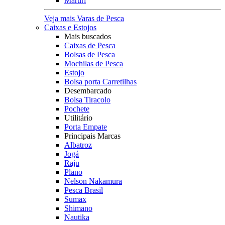
Maruri
Veja mais Varas de Pesca
Caixas e Estojos
Mais buscados
Caixas de Pesca
Bolsas de Pesca
Mochilas de Pesca
Estojo
Bolsa porta Carretilhas
Desembarcado
Bolsa Tiracolo
Pochete
Utilitário
Porta Empate
Principais Marcas
Albatroz
Jogá
Raju
Plano
Nelson Nakamura
Pesca Brasil
Sumax
Shimano
Nautika