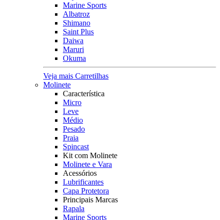
Marine Sports
Albatroz
Shimano
Saint Plus
Daiwa
Maruri
Okuma
Veja mais Carretilhas
Molinete
Característica
Micro
Leve
Médio
Pesado
Praia
Spincast
Kit com Molinete
Molinete e Vara
Acessórios
Lubrificantes
Capa Protetora
Principais Marcas
Rapala
Marine Sports