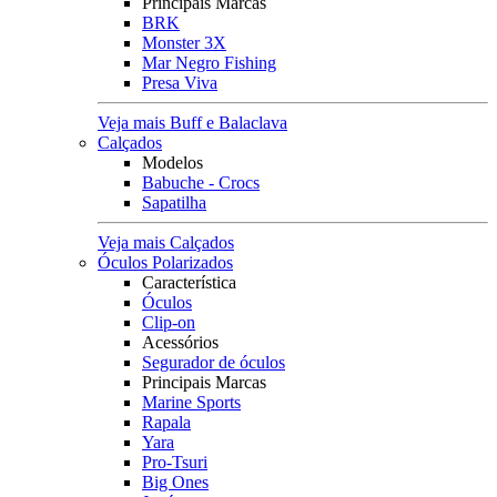
Principais Marcas
BRK
Monster 3X
Mar Negro Fishing
Presa Viva
Veja mais Buff e Balaclava
Calçados
Modelos
Babuche - Crocs
Sapatilha
Veja mais Calçados
Óculos Polarizados
Característica
Óculos
Clip-on
Acessórios
Segurador de óculos
Principais Marcas
Marine Sports
Rapala
Yara
Pro-Tsuri
Big Ones