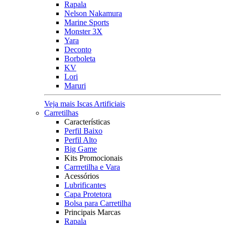
Rapala
Nelson Nakamura
Marine Sports
Monster 3X
Yara
Deconto
Borboleta
KV
Lori
Maruri
Veja mais Iscas Artificiais
Carretilhas
Características
Perfil Baixo
Perfil Alto
Big Game
Kits Promocionais
Carrretilha e Vara
Acessórios
Lubrificantes
Capa Protetora
Bolsa para Carretilha
Principais Marcas
Rapala