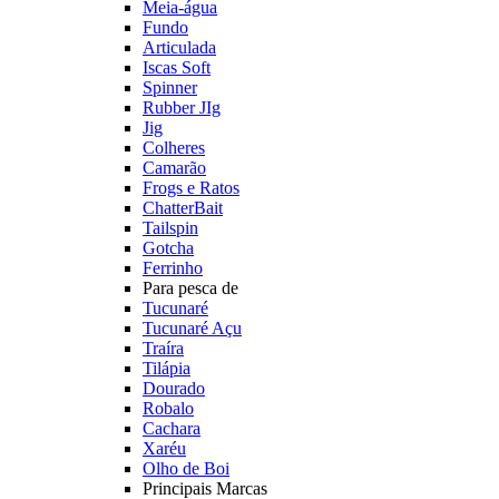
Meia-água
Fundo
Articulada
Iscas Soft
Spinner
Rubber JIg
Jig
Colheres
Camarão
Frogs e Ratos
ChatterBait
Tailspin
Gotcha
Ferrinho
Para pesca de
Tucunaré
Tucunaré Açu
Traíra
Tilápia
Dourado
Robalo
Cachara
Xaréu
Olho de Boi
Principais Marcas