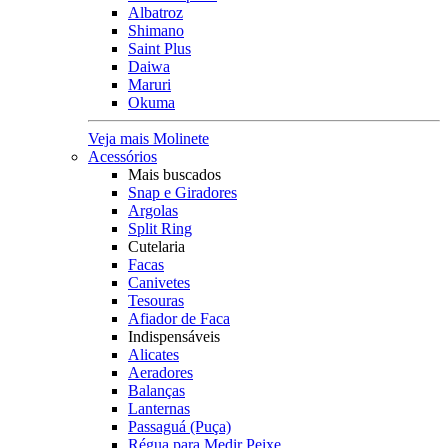
Albatroz
Shimano
Saint Plus
Daiwa
Maruri
Okuma
Veja mais Molinete
Acessórios
Mais buscados
Snap e Giradores
Argolas
Split Ring
Cutelaria
Facas
Canivetes
Tesouras
Afiador de Faca
Indispensáveis
Alicates
Aeradores
Balanças
Lanternas
Passaguá (Puça)
Régua para Medir Peixe