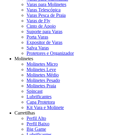
Varas para Molinetes
Varas Telescópica
Varas Pesca de Praia
Varas de Fly
Cinto de Apoio
Suporte para Varas
Porta Varas
Expositor de Varas
Salva Varas
Protetores e Organizador
Molinetes
Molinetes Micro
Molinetes Leve
Molinetes Médio
Molinetes Pesado
Molinetes Praia
Spincast
Lubrificantes
Capa Protetora
Kit Vara e Molinete
Carretilhas
Perfil Alto
Perfil Baixo
Big Game
Lubrificantes