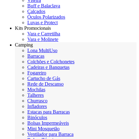
Viseira
Buff e Balaclava
Calçados
Óculos Polarizados
Luvas e Protect
Kits Promocionais
Vara e Carretilha
Vara e Molinete
Camping
Lona MultiUso
Barracas
Colchões e Colchonetes
Cadeiras e Banquetas
Fogareiro
Cartucho de Gás
Rede de Descanso
Mochilas
Talheres
Churrasco
Infladores
Estacas para Barracas
Binóculos
Bolsas Impermeáveis
Mini Mosquetão
Ventilador para Barraca