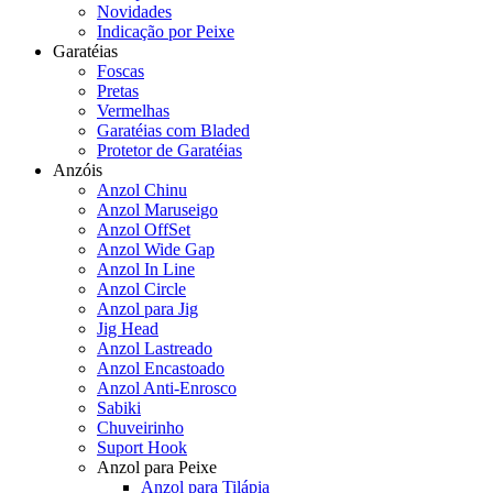
Novidades
Indicação por Peixe
Garatéias
Foscas
Pretas
Vermelhas
Garatéias com Bladed
Protetor de Garatéias
Anzóis
Anzol Chinu
Anzol Maruseigo
Anzol OffSet
Anzol Wide Gap
Anzol In Line
Anzol Circle
Anzol para Jig
Jig Head
Anzol Lastreado
Anzol Encastoado
Anzol Anti-Enrosco
Sabiki
Chuveirinho
Suport Hook
Anzol para Peixe
Anzol para Tilápia