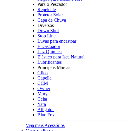
Para o Pescador
Repelente
Protetor Solar
Capa de Chuva
Diversos
Down Shot
Stop Line
Luvas para encastoar
Encastoador
Luz Química
Elástico para Isca Natural
Lubrificantes
Principais Marcas
Glico
Capella
CCM
Owner
Mury
Celta
Yara
Alligator
Blue Fox
Veja mais Acessórios
Varas de Pesca