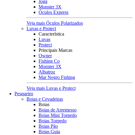
Jogá
Monster 3X
Óculos Express
Veja mais Óculos Polarizados
Luvas e Protect
Característica
Luvas
Protect
Principais Marcas
Owner
Fishing Co
Monster 3X
Albatroz
Mar Negro Fishing
Veja mais Luvas e Protect
Pesqueiro
Boias e Cevadeiras
Boias
Boias de Arremesso
Boias Mini Torpedo
Boias Torpedo
Boias Pão
Boias Guia