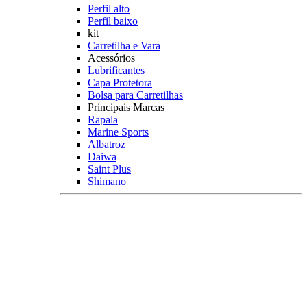
Perfil alto
Perfil baixo
kit
Carretilha e Vara
Acessórios
Lubrificantes
Capa Protetora
Bolsa para Carretilhas
Principais Marcas
Rapala
Marine Sports
Albatroz
Daiwa
Saint Plus
Shimano
Veja mais Carretilhas Pesqueiro
Linhas Pesqueiro
Característica
Multifilamento
Monofilamento
Leader
Acessórios
Máquina fazer Nó
Contador de Linhas