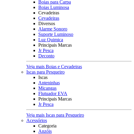
Boias para Carpa
Boias Luminosa
Cevadeiras
Cevadeiras
Diversos
Alarme Sonoro
Suporte Luminoso
Luz Quimica
Principais Marcas
Jr Pesca
Deconto
Veja mais Boias e Cevadeiras
Iscas para Pesqueiro
Iscas
Anteninhas
Miçangas
Flutuador EVA
Principais Marcas
Jr Pesca
Veja mais Iscas para Pesqueiro
Acessórios
Categoria
Anzóis