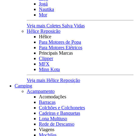
Jogá
Nautika
Mor
Veja mais Coletes Salva Vidas
Hélice Reposição
Hélice
Para Motores de Popa
Para Motores Elétricos
Principais Marcas
Clipper
MFX
Minn Kota
Veja mais Hélice Reposição
Camping
Acampamento
Acomodações
Barracas
Colchões e Colchonetes
Cadeiras e Banquetas
Lona Multiuso
Rede de Descanso
Viagens
Mochilas