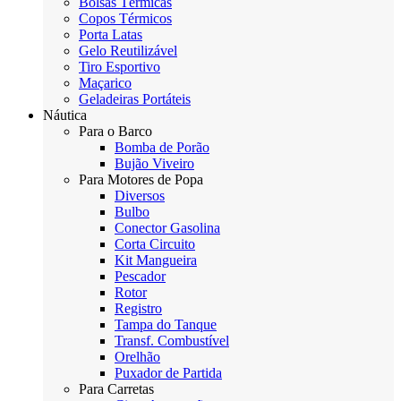
Bolsas Térmicas
Copos Térmicos
Porta Latas
Gelo Reutilizável
Tiro Esportivo
Maçarico
Geladeiras Portáteis
Náutica
Para o Barco
Bomba de Porão
Bujão Viveiro
Para Motores de Popa
Diversos
Bulbo
Conector Gasolina
Corta Circuito
Kit Mangueira
Pescador
Rotor
Registro
Tampa do Tanque
Transf. Combustível
Orelhão
Puxador de Partida
Para Carretas