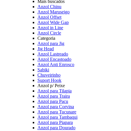
Mais buscados
Anzol Chinu
Anzol Maruseigo
Anzol Offset
Anzol Wide Gap
Anzol in Line
Anzol Circle
Categoria
Anzol para Jig
Jig Head
Anzol Lastreado
Anzol Encastoado
Anzol Anti Enrosco
Sabiki
Chuveirinho
Suport Hook
Anzol p/ Peixe
Anzol para Tilapia
Anzol para Traira
Anzol para Pacu
Anzol para Corvina
Anzol para Tucunare
Anzol para Tambaqui
Anzol para Piapara
Anzol para Dourado