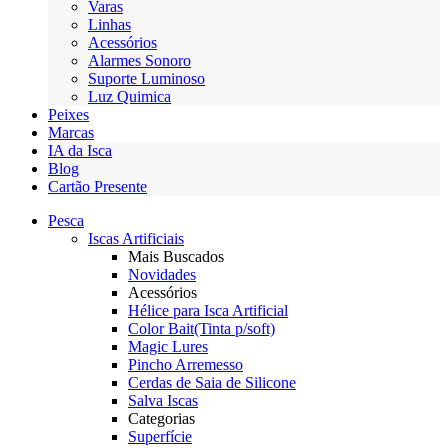
Varas
Linhas
Acessórios
Alarmes Sonoro
Suporte Luminoso
Luz Quimica
Peixes
Marcas
IA da Isca
Blog
Cartão Presente
Pesca
Iscas Artificiais
Mais Buscados
Novidades
Acessórios
Hélice para Isca Artificial
Color Bait(Tinta p/soft)
Magic Lures
Pincho Arremesso
Cerdas de Saia de Silicone
Salva Iscas
Categorias
Superfície