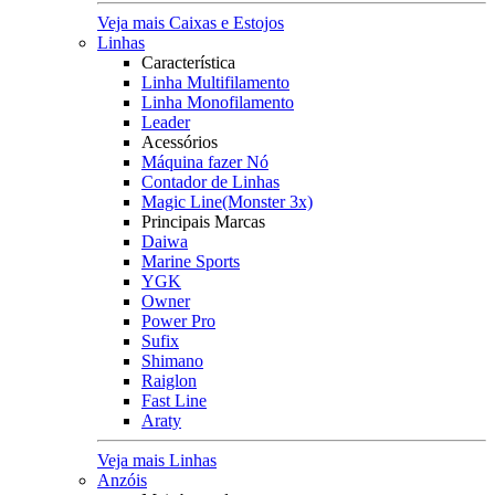
Veja mais Caixas e Estojos
Linhas
Característica
Linha Multifilamento
Linha Monofilamento
Leader
Acessórios
Máquina fazer Nó
Contador de Linhas
Magic Line(Monster 3x)
Principais Marcas
Daiwa
Marine Sports
YGK
Owner
Power Pro
Sufix
Shimano
Raiglon
Fast Line
Araty
Veja mais Linhas
Anzóis