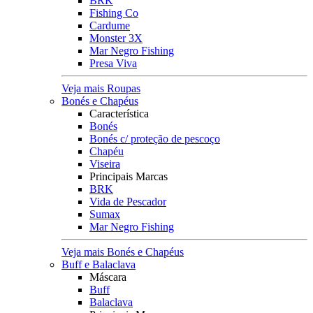
BRK
Fishing Co
Cardume
Monster 3X
Mar Negro Fishing
Presa Viva
Veja mais Roupas
Bonés e Chapéus
Característica
Bonés
Bonés c/ proteção de pescoço
Chapéu
Viseira
Principais Marcas
BRK
Vida de Pescador
Sumax
Mar Negro Fishing
Veja mais Bonés e Chapéus
Buff e Balaclava
Máscara
Buff
Balaclava