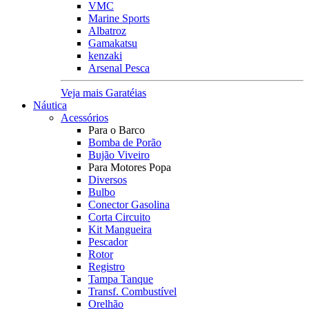
VMC
Marine Sports
Albatroz
Gamakatsu
kenzaki
Arsenal Pesca
Veja mais Garatéias
Náutica
Acessórios
Para o Barco
Bomba de Porão
Bujão Viveiro
Para Motores Popa
Diversos
Bulbo
Conector Gasolina
Corta Circuito
Kit Mangueira
Pescador
Rotor
Registro
Tampa Tanque
Transf. Combustível
Orelhão