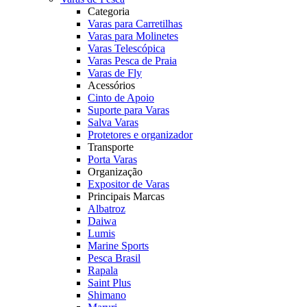
Categoria
Varas para Carretilhas
Varas para Molinetes
Varas Telescópica
Varas Pesca de Praia
Varas de Fly
Acessórios
Cinto de Apoio
Suporte para Varas
Salva Varas
Protetores e organizador
Transporte
Porta Varas
Organização
Expositor de Varas
Principais Marcas
Albatroz
Daiwa
Lumis
Marine Sports
Pesca Brasil
Rapala
Saint Plus
Shimano