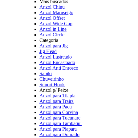
Mais buscados
Anzol Chinu
Anzol Maruseigo
Anzol Offset
Anzol Wide Gap
Anzol in Line
Anzol Circle
Categoria
Anzol para Jig
Jig Head
Anzol Lastreado
Anzol Encastoado
Anzol Anti Enrosco
Sabiki
Chuveirinho
Suport Hook
Anzol p/ Peixe
Anzol para Tilapia
Anzol para Traira
Anzol para Pacu
Anzol para Corvina
Anzol para Tucunare
Anzol para Tambaqui
Anzol para Piapara
Anzol para Dourado