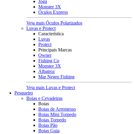
Jogá
Monster 3X
Óculos Express
Veja mais Óculos Polarizados
Luvas e Protect
Característica
Luvas
Protect
Principais Marcas
Owner
Fishing Co
Monster 3X
Albatroz
Mar Negro Fishing
Veja mais Luvas e Protect
Pesqueiro
Boias e Cevadeiras
Boias
Boias de Arremesso
Boias Mini Torpedo
Boias Torpedo
Boias Pão
Boias Guia