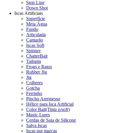
Stop Line
Down Shot
Iscas Artificiais
Superfície
Meia Água
Fundo
Articulada
Camarão
Iscas Soft
Spinner
ChatterBait
Tailspin
Frogs e Ratos
Rubber JIg
Jig
Colheres
Gotcha
Ferrinho
Pincho Arremesso
Hélice para Isca Artificial
Color Bait(Tinta p/soft)
Magic Lures
Cerdas de Saia de Silicone
Salva Iscas
Iscas por marcas