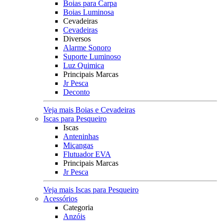
Boias para Carpa
Boias Luminosa
Cevadeiras
Cevadeiras
Diversos
Alarme Sonoro
Suporte Luminoso
Luz Quimica
Principais Marcas
Jr Pesca
Deconto
Veja mais Boias e Cevadeiras
Iscas para Pesqueiro
Iscas
Anteninhas
Miçangas
Flutuador EVA
Principais Marcas
Jr Pesca
Veja mais Iscas para Pesqueiro
Acessórios
Categoria
Anzóis