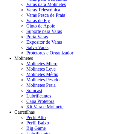
Varas para Molinetes
Varas Telescópica
Varas Pesca de Praia
Varas de Fly
Cinto de Apoio
Suporte para Varas
Porta Varas
Expositor de Varas
Salva Varas
Protetores e Organizador
Molinetes
Molinetes Micro
Molinetes Leve
Molinetes Médio
Molinetes Pesado
Molinetes Praia
Spincast
Lubrificantes
Capa Protetora
Kit Vara e Molinete
Carretilhas
Perfil Alto
Perfil Baixo
Big Game
Lubrificantes