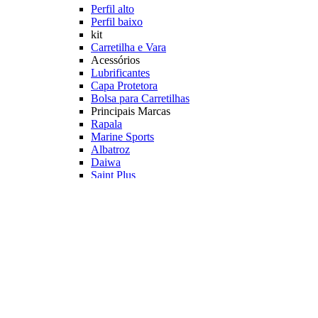
Perfil alto
Perfil baixo
kit
Carretilha e Vara
Acessórios
Lubrificantes
Capa Protetora
Bolsa para Carretilhas
Principais Marcas
Rapala
Marine Sports
Albatroz
Daiwa
Saint Plus
Shimano
Veja mais Carretilhas Pesqueiro
Linhas Pesqueiro
Característica
Multifilamento
Monofilamento
Leader
Acessórios
Máquina fazer Nó
Contador de Linhas