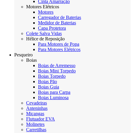
Cinta Amarração
Motores Elétricos
Motores
Carregador de Baterias
Medidor de Baterias
Capa Protetora
Colete Salva Vidas
Hélice de Reposição
Para Motores de Popa
Para Motores Elétricos
Pesqueiro
Boias
Boias de Arremesso
Boias Mini Torpedo
Boias Torpedo
Boias Pão
Boias Guia
Boias para Carpa
Boias Luminosa
Cevadeiras
Anteninhas
Miçangas
Flutuador EVA
Molinetes
Carretilhas