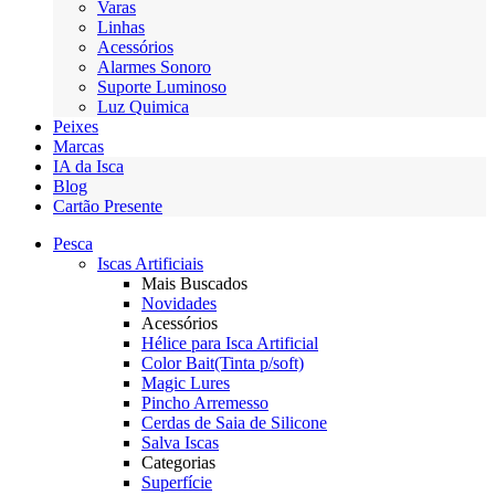
Varas
Linhas
Acessórios
Alarmes Sonoro
Suporte Luminoso
Luz Quimica
Peixes
Marcas
IA da Isca
Blog
Cartão Presente
Pesca
Iscas Artificiais
Mais Buscados
Novidades
Acessórios
Hélice para Isca Artificial
Color Bait(Tinta p/soft)
Magic Lures
Pincho Arremesso
Cerdas de Saia de Silicone
Salva Iscas
Categorias
Superfície