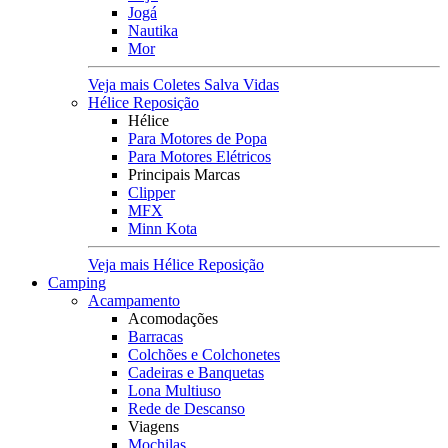
Jogá
Nautika
Mor
Veja mais Coletes Salva Vidas
Hélice Reposição
Hélice
Para Motores de Popa
Para Motores Elétricos
Principais Marcas
Clipper
MFX
Minn Kota
Veja mais Hélice Reposição
Camping
Acampamento
Acomodações
Barracas
Colchões e Colchonetes
Cadeiras e Banquetas
Lona Multiuso
Rede de Descanso
Viagens
Mochilas