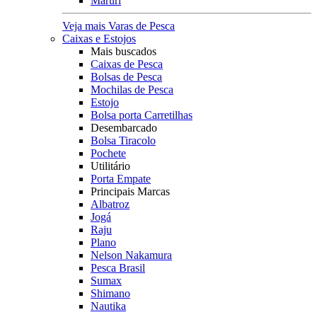
Maruri
Veja mais Varas de Pesca
Caixas e Estojos
Mais buscados
Caixas de Pesca
Bolsas de Pesca
Mochilas de Pesca
Estojo
Bolsa porta Carretilhas
Desembarcado
Bolsa Tiracolo
Pochete
Utilitário
Porta Empate
Principais Marcas
Albatroz
Jogá
Raju
Plano
Nelson Nakamura
Pesca Brasil
Sumax
Shimano
Nautika