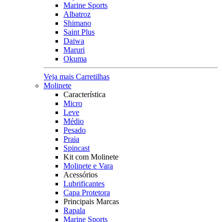
Marine Sports
Albatroz
Shimano
Saint Plus
Daiwa
Maruri
Okuma
Veja mais Carretilhas
Molinete
Característica
Micro
Leve
Médio
Pesado
Praia
Spincast
Kit com Molinete
Molinete e Vara
Acessórios
Lubrificantes
Capa Protetora
Principais Marcas
Rapala
Marine Sports