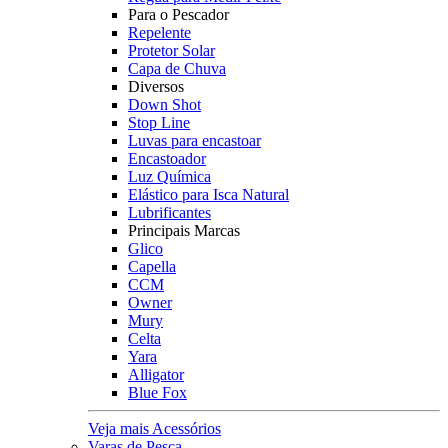
Para o Pescador
Repelente
Protetor Solar
Capa de Chuva
Diversos
Down Shot
Stop Line
Luvas para encastoar
Encastoador
Luz Química
Elástico para Isca Natural
Lubrificantes
Principais Marcas
Glico
Capella
CCM
Owner
Mury
Celta
Yara
Alligator
Blue Fox
Veja mais Acessórios
Varas de Pesca