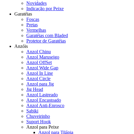
Novidades
Indicação por Peixe
Garatéias
Foscas
Pretas
Vermelhas
Garatéias com Bladed
Protetor de Garatéias
Anzóis
Anzol Chinu
Anzol Maruseigo
Anzol OffSet
Anzol Wide Gap
Anzol In Line
Anzol Circle
Anzol para Jig
Jig Head
Anzol Lastreado
Anzol Encastoado
Anzol Anti-Enrosco
Sabiki
Chuveirinho
Suport Hook
Anzol para Peixe
Anzol para Tilápia