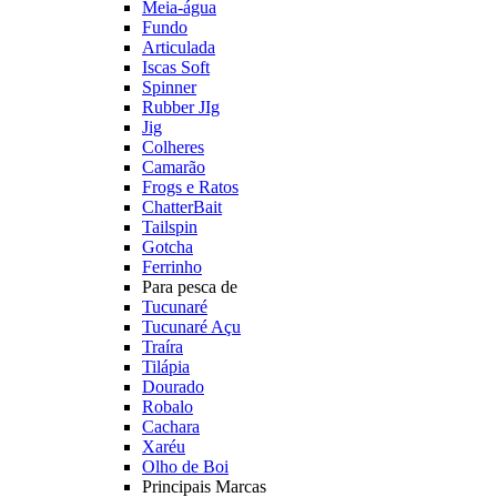
Meia-água
Fundo
Articulada
Iscas Soft
Spinner
Rubber JIg
Jig
Colheres
Camarão
Frogs e Ratos
ChatterBait
Tailspin
Gotcha
Ferrinho
Para pesca de
Tucunaré
Tucunaré Açu
Traíra
Tilápia
Dourado
Robalo
Cachara
Xaréu
Olho de Boi
Principais Marcas