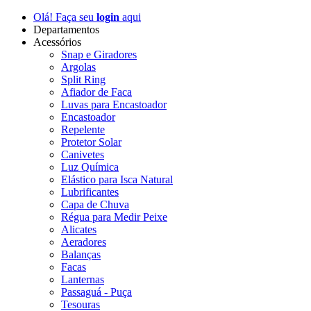
Olá! Faça seu
login
aqui
Departamentos
Acessórios
Snap e Giradores
Argolas
Split Ring
Afiador de Faca
Luvas para Encastoador
Encastoador
Repelente
Protetor Solar
Canivetes
Luz Química
Elástico para Isca Natural
Lubrificantes
Capa de Chuva
Régua para Medir Peixe
Alicates
Aeradores
Balanças
Facas
Lanternas
Passaguá - Puça
Tesouras