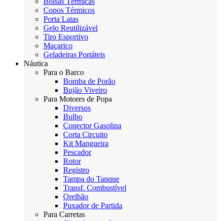
Bolsas Térmicas
Copos Térmicos
Porta Latas
Gelo Reutilizável
Tiro Esportivo
Maçarico
Geladeiras Portáteis
Náutica
Para o Barco
Bomba de Porão
Bujão Viveiro
Para Motores de Popa
Diversos
Bulbo
Conector Gasolina
Corta Circuito
Kit Mangueira
Pescador
Rotor
Registro
Tampa do Tanque
Transf. Combustível
Orelhão
Puxador de Partida
Para Carretas