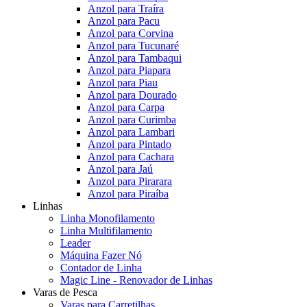
Anzol para Traíra
Anzol para Pacu
Anzol para Corvina
Anzol para Tucunaré
Anzol para Tambaqui
Anzol para Piapara
Anzol para Piau
Anzol para Dourado
Anzol para Carpa
Anzol para Curimba
Anzol para Lambari
Anzol para Pintado
Anzol para Cachara
Anzol para Jaú
Anzol para Pirarara
Anzol para Piraíba
Linhas
Linha Monofilamento
Linha Multifilamento
Leader
Máquina Fazer Nó
Contador de Linha
Magic Line - Renovador de Linhas
Varas de Pesca
Varas para Carretilhas