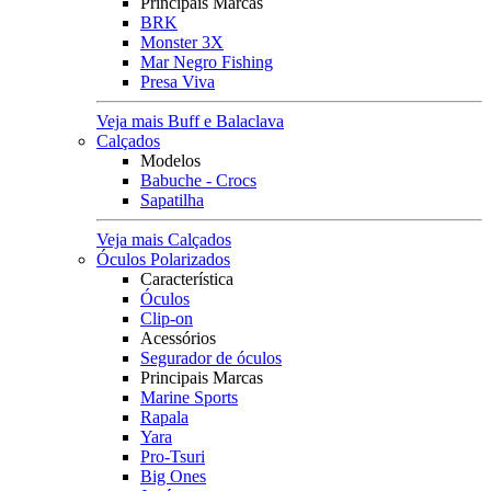
Principais Marcas
BRK
Monster 3X
Mar Negro Fishing
Presa Viva
Veja mais Buff e Balaclava
Calçados
Modelos
Babuche - Crocs
Sapatilha
Veja mais Calçados
Óculos Polarizados
Característica
Óculos
Clip-on
Acessórios
Segurador de óculos
Principais Marcas
Marine Sports
Rapala
Yara
Pro-Tsuri
Big Ones