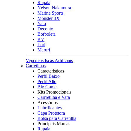
Rapala
Nelson Nakamura
Marine Sports
Monster 3X
Yara
Deconto
Borboleta
KV
Lori
Maruri
Veja mais Iscas Artificiais
Carretilhas
Características
Perfil Baixo
Perfil Alto
Big Game
Kits Promocionais
Carrretilha e Vara
Acessórios
Lubrificantes
Capa Protetora
Bolsa para Carretilha
Principais Marcas
Rapala