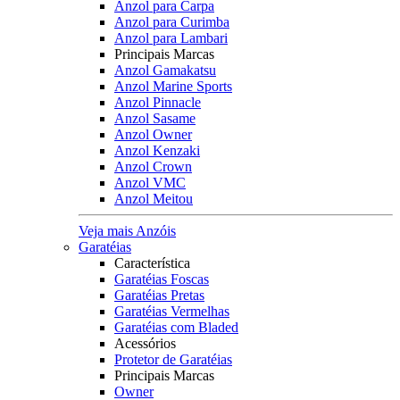
Anzol para Carpa
Anzol para Curimba
Anzol para Lambari
Principais Marcas
Anzol Gamakatsu
Anzol Marine Sports
Anzol Pinnacle
Anzol Sasame
Anzol Owner
Anzol Kenzaki
Anzol Crown
Anzol VMC
Anzol Meitou
Veja mais Anzóis
Garatéias
Característica
Garatéias Foscas
Garatéias Pretas
Garatéias Vermelhas
Garatéias com Bladed
Acessórios
Protetor de Garatéias
Principais Marcas
Owner