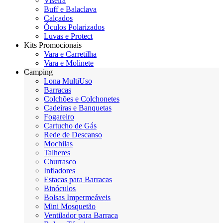
Viseira
Buff e Balaclava
Calçados
Óculos Polarizados
Luvas e Protect
Kits Promocionais
Vara e Carretilha
Vara e Molinete
Camping
Lona MultiUso
Barracas
Colchões e Colchonetes
Cadeiras e Banquetas
Fogareiro
Cartucho de Gás
Rede de Descanso
Mochilas
Talheres
Churrasco
Infladores
Estacas para Barracas
Binóculos
Bolsas Impermeáveis
Mini Mosquetão
Ventilador para Barraca