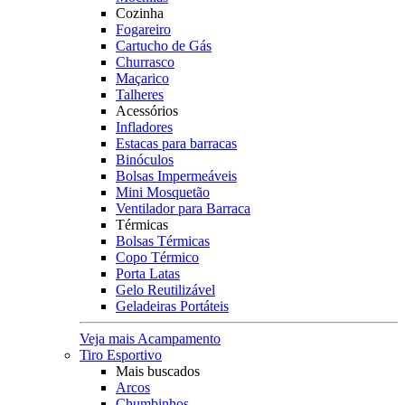
Cozinha
Fogareiro
Cartucho de Gás
Churrasco
Maçarico
Talheres
Acessórios
Infladores
Estacas para barracas
Binóculos
Bolsas Impermeáveis
Mini Mosquetão
Ventilador para Barraca
Térmicas
Bolsas Térmicas
Copo Térmico
Porta Latas
Gelo Reutilizável
Geladeiras Portáteis
Veja mais Acampamento
Tiro Esportivo
Mais buscados
Arcos
Chumbinhos