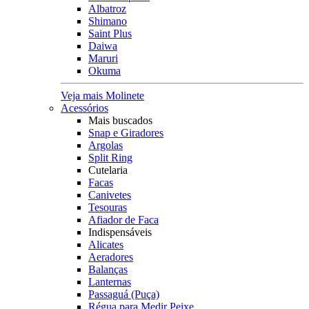
Albatroz
Shimano
Saint Plus
Daiwa
Maruri
Okuma
Veja mais Molinete
Acessórios
Mais buscados
Snap e Giradores
Argolas
Split Ring
Cutelaria
Facas
Canivetes
Tesouras
Afiador de Faca
Indispensáveis
Alicates
Aeradores
Balanças
Lanternas
Passaguá (Puça)
Régua para Medir Peixe