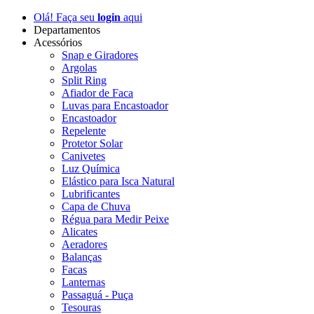
Olá! Faça seu
login
aqui
Departamentos
Acessórios
Snap e Giradores
Argolas
Split Ring
Afiador de Faca
Luvas para Encastoador
Encastoador
Repelente
Protetor Solar
Canivetes
Luz Química
Elástico para Isca Natural
Lubrificantes
Capa de Chuva
Régua para Medir Peixe
Alicates
Aeradores
Balanças
Facas
Lanternas
Passaguá - Puça
Tesouras