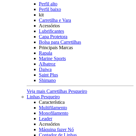
Perfil alto
Perfil baixo
kit
Carretilha e Vara
Acessórios
Lubrificantes
Capa Protetora
Bolsa para Carretilhas
Principais Marcas
Rapala
Marine Sports
Albatroz
Daiwa
Saint Plus
Shimano
Veja mais Carretilhas Pesqueiro
Linhas Pesqueiro
Característica
Multifilamento
Monofilamento
Leader
Acessórios
Máquina fazer Nó
Contador de Linhas