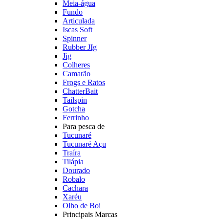
Meia-água
Fundo
Articulada
Iscas Soft
Spinner
Rubber JIg
Jig
Colheres
Camarão
Frogs e Ratos
ChatterBait
Tailspin
Gotcha
Ferrinho
Para pesca de
Tucunaré
Tucunaré Açu
Traíra
Tilápia
Dourado
Robalo
Cachara
Xaréu
Olho de Boi
Principais Marcas