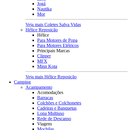
Jogá
Nautika
Mor
Veja mais Coletes Salva Vidas
Hélice Reposição
Hélice
Para Motores de Popa
Para Motores Elétricos
Principais Marcas
Clipper
MFX
Minn Kota
Veja mais Hélice Reposição
Camping
Acampamento
Acomodações
Barracas
Colchões e Colchonetes
Cadeiras e Banquetas
Lona Multiuso
Rede de Descanso
Viagens
Mochilas