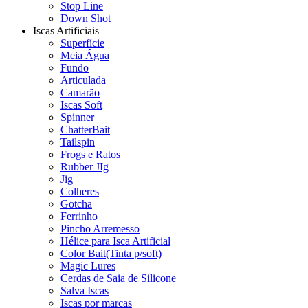
Stop Line
Down Shot
Iscas Artificiais
Superfície
Meia Água
Fundo
Articulada
Camarão
Iscas Soft
Spinner
ChatterBait
Tailspin
Frogs e Ratos
Rubber JIg
Jig
Colheres
Gotcha
Ferrinho
Pincho Arremesso
Hélice para Isca Artificial
Color Bait(Tinta p/soft)
Magic Lures
Cerdas de Saia de Silicone
Salva Iscas
Iscas por marcas