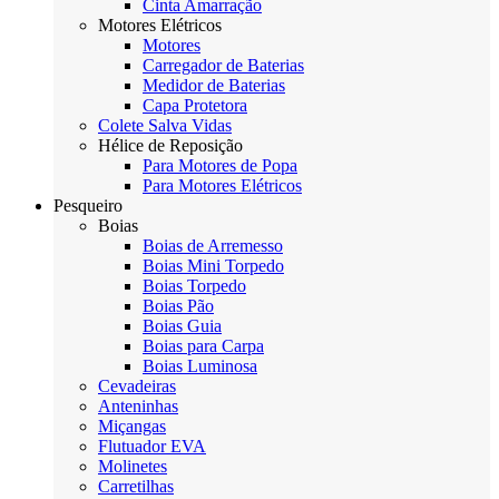
Cinta Amarração
Motores Elétricos
Motores
Carregador de Baterias
Medidor de Baterias
Capa Protetora
Colete Salva Vidas
Hélice de Reposição
Para Motores de Popa
Para Motores Elétricos
Pesqueiro
Boias
Boias de Arremesso
Boias Mini Torpedo
Boias Torpedo
Boias Pão
Boias Guia
Boias para Carpa
Boias Luminosa
Cevadeiras
Anteninhas
Miçangas
Flutuador EVA
Molinetes
Carretilhas