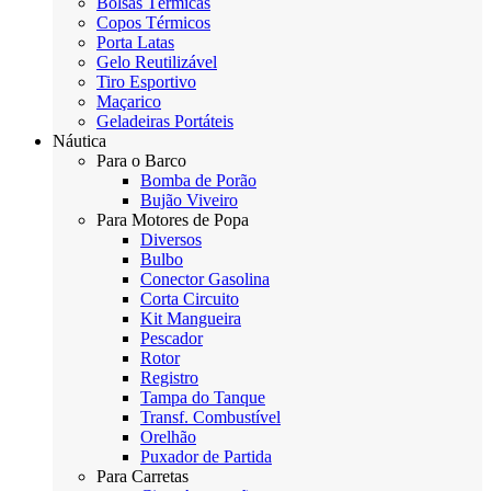
Bolsas Térmicas
Copos Térmicos
Porta Latas
Gelo Reutilizável
Tiro Esportivo
Maçarico
Geladeiras Portáteis
Náutica
Para o Barco
Bomba de Porão
Bujão Viveiro
Para Motores de Popa
Diversos
Bulbo
Conector Gasolina
Corta Circuito
Kit Mangueira
Pescador
Rotor
Registro
Tampa do Tanque
Transf. Combustível
Orelhão
Puxador de Partida
Para Carretas