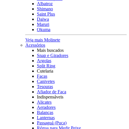
Albatroz
Shimano
Saint Plus
Daiwa
Maruri
Okuma
Veja mais Molinete
Acessórios
Mais buscados
Snap e Giradores
Argolas
Split Ring
Cutelaria
Facas
Canivetes
Tesouras
Afiador de Faca
Indispensáveis
Alicates
Aeradores
Balanças
Lanternas
Passaguá (Puça)
Régua para Medir Peixe