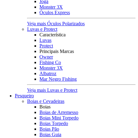
Jogá
Monster 3X
Óculos Express
Veja mais Óculos Polarizados
Luvas e Protect
Característica
Luvas
Protect
Principais Marcas
Owner
Fishing Co
Monster 3X
Albatroz
Mar Negro Fishing
Veja mais Luvas e Protect
Pesqueiro
Boias e Cevadeiras
Boias
Boias de Arremesso
Boias Mini Torpedo
Boias Torpedo
Boias Pão
Boias Guia