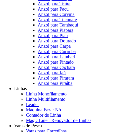
Anzol para Traíra
Anzol para Pacu
Anzol para Corvina
Anzol para Tucunaré
Anzol para Tambaqui
Anzol para Piapara
Anzol para Piau
Anzol para Dourado
Anzol para Carpa
Anzol para Curimba
Anzol para Lambari
Anzol para Pintado
Anzol para Cachara
Anzol para Jaú
Anzol para Pirarara
Anzol para Piraíba
Linhas
Linha Monofilamento
Linha Multifilamento
Leader
Máquina Fazer Nó
Contador de Linha
Magic Line - Renovador de Linhas
Varas de Pesca
Varas para Carretilhas