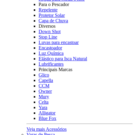
Para o Pescador
Repelente
Protetor Solar
Capa de Chuva
Diversos
Down Shot
Stop Line
Luvas para encastoar
Encastoador
Luz Química
Elástico para Isca Natural
Lubrificantes
Principais Marcas
Glico
Capella
CCM
Owner
Mury
Celta
Yara
Alligator
Blue Fox
Veja mais Acessórios
Varas de Pesca