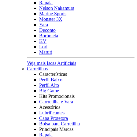
Rapala
Nelson Nakamura
Marine Sports
Monster 3X
Yara
Deconto
Borboleta
KV
Lori
Maruri
Veja mais Iscas Artificiais
Carretilhas
Características
Perfil Baixo
Perfil Alto
Big Game
Kits Promocionais
Carrretilha e Vara
Acessórios
Lubrificantes
Capa Protetora
Bolsa para Carretilha
Principais Marcas
Rapala