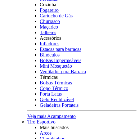
Cozinha
Fogareiro
Cartucho de Gás
Churrasco
Maçarico
Talheres
Acessórios
Infladores
Estacas para barracas
Binóculos
Bolsas Impermeáveis
Mini Mosquetão
Ventilador para Barraca
Térmicas
Bolsas Térmicas
Copo Térmico
Porta Latas
Gelo Reutilizável
Geladeiras Portáteis
Veja mais Acampamento
Tiro Esportivo
Mais buscados
Arcos
Chumbinhos