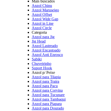
Mais buscados
Anzol Chinu
Anzol Maruseigo
Anzol Offset
Anzol Wide Gap
Anzol in Line
Anzol Circle
Categoria
Anzol para Jig
Jig Head
Anzol Lastreado
Anzol Encastoado
Anzol Anti Enrosco
Sabiki
Chuveirinho
Suport Hook
Anzol p/ Peixe
Anzol para Tilapia
Anzol para Traira
Anzol para Pacu
Anzol para Corvina
Anzol para Tucunare
Anzol para Tambaqui
Anzol para Piapara
Anzol para Dourado