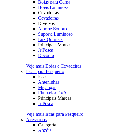
Boias para Carpa
Boias Luminosa
Cevadeiras
Cevadeiras
Diversos
Alarme Sonoro
Suporte Luminoso
Luz Quimica
Principais Marcas
Jr Pesca
Deconto
Veja mais Boias e Cevadeiras
Iscas para Pesqueiro
Iscas
Anteninhas
Miçangas
Flutuador EVA
Principais Marcas
Jr Pesca
Veja mais Iscas para Pesqueiro
Acessórios
Categoria
Anzóis