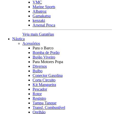
VMC
Marine Sports
Albatroz
Gamakatsu
kenzaki
Arsenal Pesca
Veja mais Garatéias
Náutica
Acessórios
Para o Barco
Bomba de Porão
Bujão Viveiro
Para Motores Popa
Diversos
Bulbo
Conector Gasolina
Corta Circuito
Kit Mangueira
Pescador
Rotor
Registro
Tampa Tanque
Transf. Combustível
Orelhão