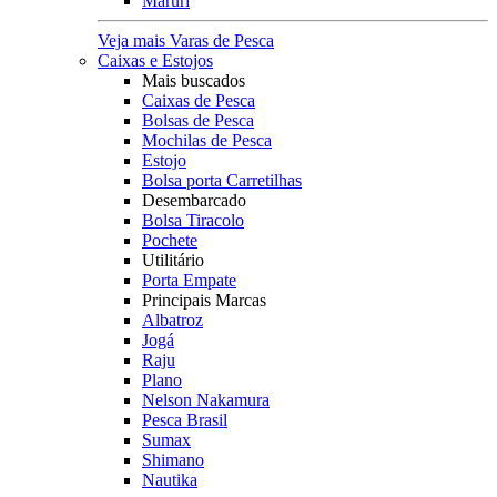
Maruri
Veja mais Varas de Pesca
Caixas e Estojos
Mais buscados
Caixas de Pesca
Bolsas de Pesca
Mochilas de Pesca
Estojo
Bolsa porta Carretilhas
Desembarcado
Bolsa Tiracolo
Pochete
Utilitário
Porta Empate
Principais Marcas
Albatroz
Jogá
Raju
Plano
Nelson Nakamura
Pesca Brasil
Sumax
Shimano
Nautika