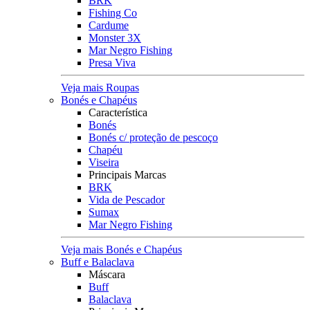
BRK
Fishing Co
Cardume
Monster 3X
Mar Negro Fishing
Presa Viva
Veja mais Roupas
Bonés e Chapéus
Característica
Bonés
Bonés c/ proteção de pescoço
Chapéu
Viseira
Principais Marcas
BRK
Vida de Pescador
Sumax
Mar Negro Fishing
Veja mais Bonés e Chapéus
Buff e Balaclava
Máscara
Buff
Balaclava