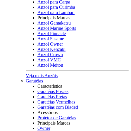
Anzol para Carpa
Anzol para Curimba
Anzol para Lambari
Principais Marcas
Anzol Gamakatsu
Anzol Marine Sports
Anzol Pinnacle
Anzol Sasame
Anzol Owner
Anzol Kenzaki
Anzol Crown
Anzol VMC
Anzol Meitou
Veja mais Anzóis
Garatéias
Característica
Garatéias Foscas
Garatéias Pretas
Garatéias Vermelhas
Garatéias com Bladed
Acessórios
Protetor de Garatéias
Principais Marcas
Owner