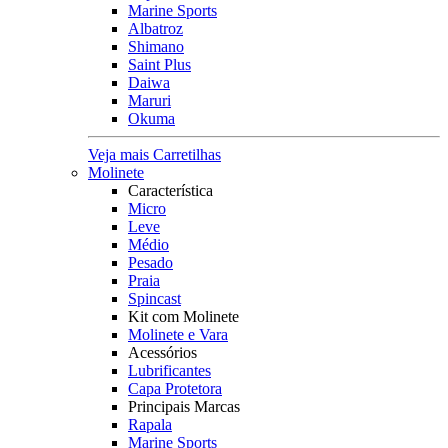
Marine Sports
Albatroz
Shimano
Saint Plus
Daiwa
Maruri
Okuma
Veja mais Carretilhas
Molinete
Característica
Micro
Leve
Médio
Pesado
Praia
Spincast
Kit com Molinete
Molinete e Vara
Acessórios
Lubrificantes
Capa Protetora
Principais Marcas
Rapala
Marine Sports