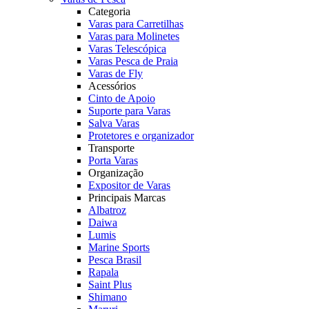
Categoria
Varas para Carretilhas
Varas para Molinetes
Varas Telescópica
Varas Pesca de Praia
Varas de Fly
Acessórios
Cinto de Apoio
Suporte para Varas
Salva Varas
Protetores e organizador
Transporte
Porta Varas
Organização
Expositor de Varas
Principais Marcas
Albatroz
Daiwa
Lumis
Marine Sports
Pesca Brasil
Rapala
Saint Plus
Shimano