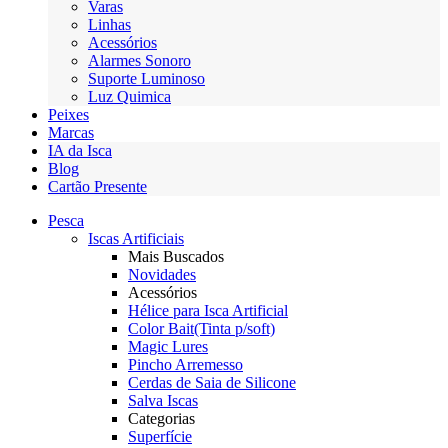
Varas
Linhas
Acessórios
Alarmes Sonoro
Suporte Luminoso
Luz Quimica
Peixes
Marcas
IA da Isca
Blog
Cartão Presente
Pesca
Iscas Artificiais
Mais Buscados
Novidades
Acessórios
Hélice para Isca Artificial
Color Bait(Tinta p/soft)
Magic Lures
Pincho Arremesso
Cerdas de Saia de Silicone
Salva Iscas
Categorias
Superfície