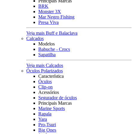
Principais Marcas
BRK
Monster 3X
Mar Negro Fishing
Presa Viva
Veja mais Buff e Balaclava
Calçados
Modelos
Babuche - Crocs
Sapatilha
Veja mais Calçados
Óculos Polarizados
Característica
Óculos
Clip-on
Acessórios
Segurador de óculos
Principais Marcas
Marine Sports
Rapala
Yara
Pro-Tsuri
Big Ones