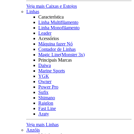
Veja mais Caixas e Estojos
Linhas
Característica
Linha Multifilamento
Linha Monofilamento
Leader
Acessórios
Máquina fazer Nó
Contador de Linhas
Magic Line(Monster 3x)
Principais Marcas
Daiwa
Marine Sports
YGK
Owner
Power Pro
Sufix
Shimano
Raiglon
Fast Line
Araty
Veja mais Linhas
Anzóis