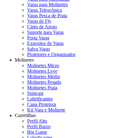
Varas para Molinetes
Varas Telescópica
Varas Pesca de Praia
Varas de Fly
Cinto de Apoio
Suporte para Varas
Porta Varas
Expositor de Varas
Salva Varas
Protetores e Organizador
Molinetes
Molinetes Micro
Molinetes Leve
Molinetes Médio
Molinetes Pesado
Molinetes Praia
Spincast
Lubrificantes
Capa Protetora
Kit Vara e Molinete
Carretilhas
Perfil Alto
Perfil Baixo
Big Game
Lubrificantes