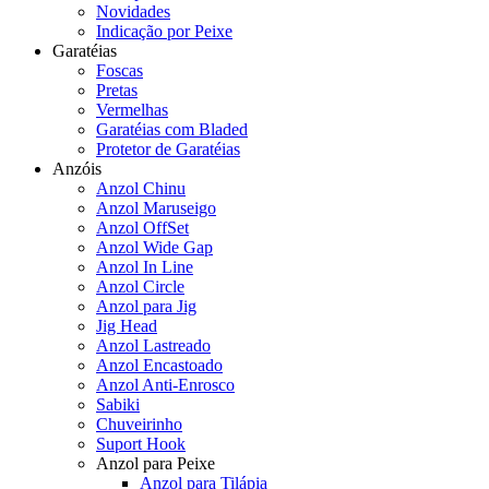
Novidades
Indicação por Peixe
Garatéias
Foscas
Pretas
Vermelhas
Garatéias com Bladed
Protetor de Garatéias
Anzóis
Anzol Chinu
Anzol Maruseigo
Anzol OffSet
Anzol Wide Gap
Anzol In Line
Anzol Circle
Anzol para Jig
Jig Head
Anzol Lastreado
Anzol Encastoado
Anzol Anti-Enrosco
Sabiki
Chuveirinho
Suport Hook
Anzol para Peixe
Anzol para Tilápia