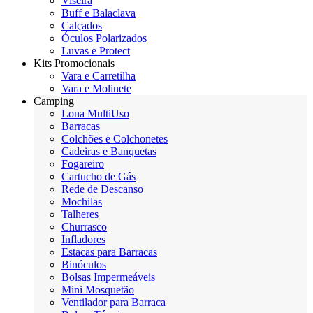
Viseira
Buff e Balaclava
Calçados
Óculos Polarizados
Luvas e Protect
Kits Promocionais
Vara e Carretilha
Vara e Molinete
Camping
Lona MultiUso
Barracas
Colchões e Colchonetes
Cadeiras e Banquetas
Fogareiro
Cartucho de Gás
Rede de Descanso
Mochilas
Talheres
Churrasco
Infladores
Estacas para Barracas
Binóculos
Bolsas Impermeáveis
Mini Mosquetão
Ventilador para Barraca