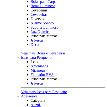
Boias para Carpa
Boias Luminosa
Cevadeiras
Cevadeiras
Diversos
Alarme Sonoro
Suporte Luminoso
Luz Quimica
Principais Marcas
Jr Pesca
Deconto
Veja mais Boias e Cevadeiras
Iscas para Pesqueiro
Iscas
Anteninhas
Miçangas
Flutuador EVA
Principais Marcas
Jr Pesca
Veja mais Iscas para Pesqueiro
Acessórios
Categoria
Anzóis