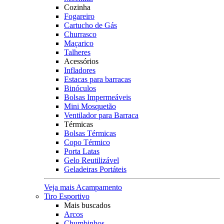
Cozinha
Fogareiro
Cartucho de Gás
Churrasco
Maçarico
Talheres
Acessórios
Infladores
Estacas para barracas
Binóculos
Bolsas Impermeáveis
Mini Mosquetão
Ventilador para Barraca
Térmicas
Bolsas Térmicas
Copo Térmico
Porta Latas
Gelo Reutilizável
Geladeiras Portáteis
Veja mais Acampamento
Tiro Esportivo
Mais buscados
Arcos
Chumbinhos