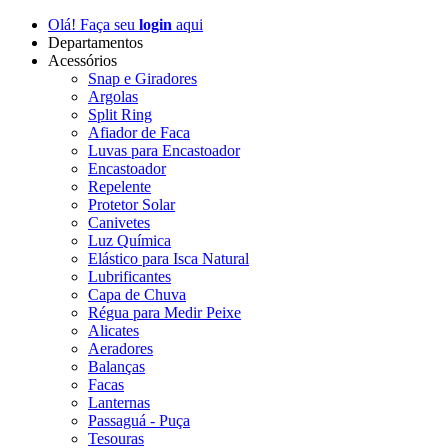
Olá! Faça seu
login
aqui
Departamentos
Acessórios
Snap e Giradores
Argolas
Split Ring
Afiador de Faca
Luvas para Encastoador
Encastoador
Repelente
Protetor Solar
Canivetes
Luz Química
Elástico para Isca Natural
Lubrificantes
Capa de Chuva
Régua para Medir Peixe
Alicates
Aeradores
Balanças
Facas
Lanternas
Passaguá - Puça
Tesouras