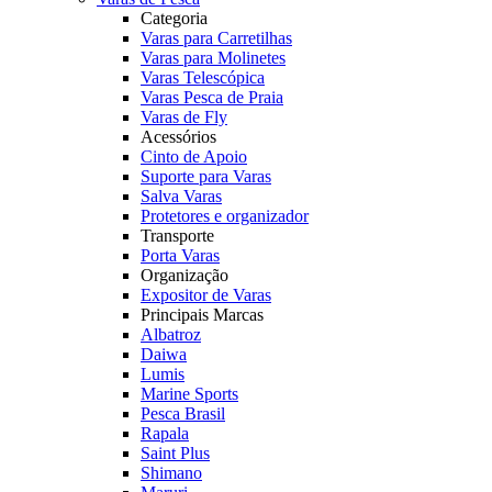
Categoria
Varas para Carretilhas
Varas para Molinetes
Varas Telescópica
Varas Pesca de Praia
Varas de Fly
Acessórios
Cinto de Apoio
Suporte para Varas
Salva Varas
Protetores e organizador
Transporte
Porta Varas
Organização
Expositor de Varas
Principais Marcas
Albatroz
Daiwa
Lumis
Marine Sports
Pesca Brasil
Rapala
Saint Plus
Shimano