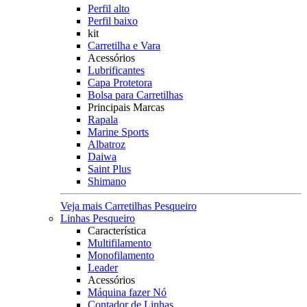
Perfil alto
Perfil baixo
kit
Carretilha e Vara
Acessórios
Lubrificantes
Capa Protetora
Bolsa para Carretilhas
Principais Marcas
Rapala
Marine Sports
Albatroz
Daiwa
Saint Plus
Shimano
Veja mais Carretilhas Pesqueiro
Linhas Pesqueiro
Característica
Multifilamento
Monofilamento
Leader
Acessórios
Máquina fazer Nó
Contador de Linhas