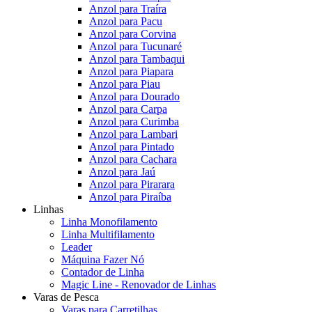
Anzol para Traíra
Anzol para Pacu
Anzol para Corvina
Anzol para Tucunaré
Anzol para Tambaqui
Anzol para Piapara
Anzol para Piau
Anzol para Dourado
Anzol para Carpa
Anzol para Curimba
Anzol para Lambari
Anzol para Pintado
Anzol para Cachara
Anzol para Jaú
Anzol para Pirarara
Anzol para Piraíba
Linhas
Linha Monofilamento
Linha Multifilamento
Leader
Máquina Fazer Nó
Contador de Linha
Magic Line - Renovador de Linhas
Varas de Pesca
Varas para Carretilhas