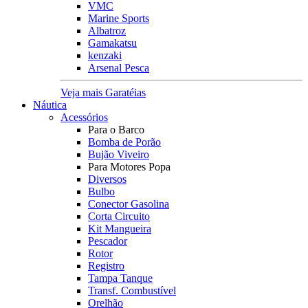
VMC
Marine Sports
Albatroz
Gamakatsu
kenzaki
Arsenal Pesca
Veja mais Garatéias
Náutica
Acessórios
Para o Barco
Bomba de Porão
Bujão Viveiro
Para Motores Popa
Diversos
Bulbo
Conector Gasolina
Corta Circuito
Kit Mangueira
Pescador
Rotor
Registro
Tampa Tanque
Transf. Combustível
Orelhão