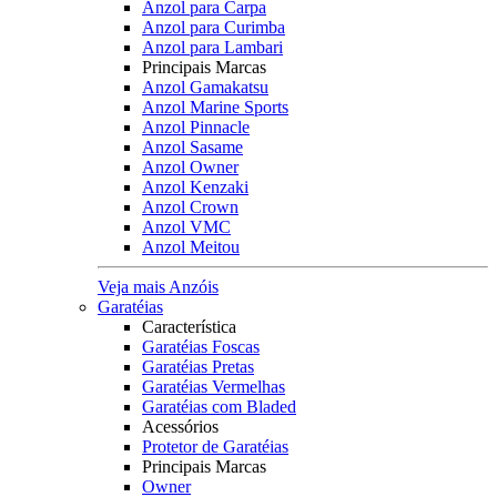
Anzol para Carpa
Anzol para Curimba
Anzol para Lambari
Principais Marcas
Anzol Gamakatsu
Anzol Marine Sports
Anzol Pinnacle
Anzol Sasame
Anzol Owner
Anzol Kenzaki
Anzol Crown
Anzol VMC
Anzol Meitou
Veja mais Anzóis
Garatéias
Característica
Garatéias Foscas
Garatéias Pretas
Garatéias Vermelhas
Garatéias com Bladed
Acessórios
Protetor de Garatéias
Principais Marcas
Owner