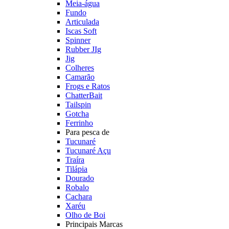
Meia-água
Fundo
Articulada
Iscas Soft
Spinner
Rubber JIg
Jig
Colheres
Camarão
Frogs e Ratos
ChatterBait
Tailspin
Gotcha
Ferrinho
Para pesca de
Tucunaré
Tucunaré Açu
Traíra
Tilápia
Dourado
Robalo
Cachara
Xaréu
Olho de Boi
Principais Marcas