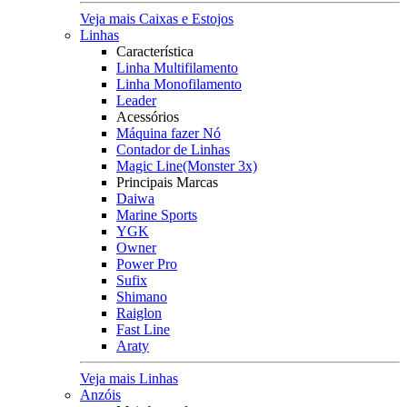
Veja mais Caixas e Estojos
Linhas
Característica
Linha Multifilamento
Linha Monofilamento
Leader
Acessórios
Máquina fazer Nó
Contador de Linhas
Magic Line(Monster 3x)
Principais Marcas
Daiwa
Marine Sports
YGK
Owner
Power Pro
Sufix
Shimano
Raiglon
Fast Line
Araty
Veja mais Linhas
Anzóis