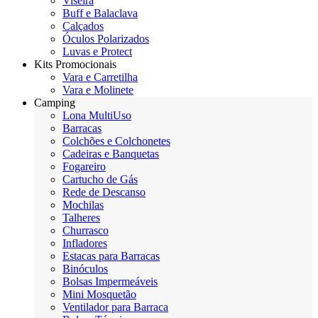
Viseira
Buff e Balaclava
Calçados
Óculos Polarizados
Luvas e Protect
Kits Promocionais
Vara e Carretilha
Vara e Molinete
Camping
Lona MultiUso
Barracas
Colchões e Colchonetes
Cadeiras e Banquetas
Fogareiro
Cartucho de Gás
Rede de Descanso
Mochilas
Talheres
Churrasco
Infladores
Estacas para Barracas
Binóculos
Bolsas Impermeáveis
Mini Mosquetão
Ventilador para Barraca