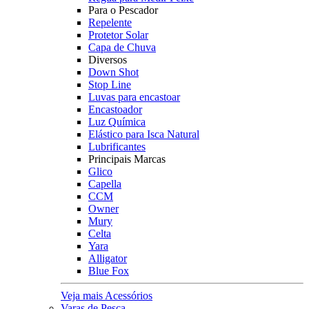
Para o Pescador
Repelente
Protetor Solar
Capa de Chuva
Diversos
Down Shot
Stop Line
Luvas para encastoar
Encastoador
Luz Química
Elástico para Isca Natural
Lubrificantes
Principais Marcas
Glico
Capella
CCM
Owner
Mury
Celta
Yara
Alligator
Blue Fox
Veja mais Acessórios
Varas de Pesca