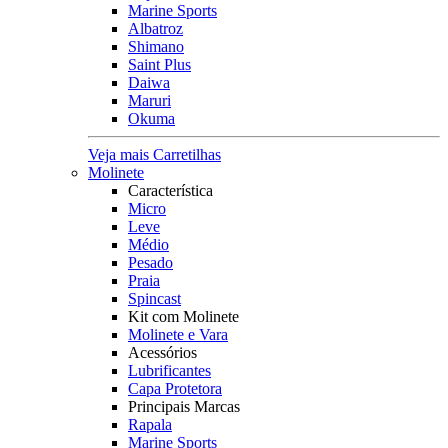
Marine Sports
Albatroz
Shimano
Saint Plus
Daiwa
Maruri
Okuma
Veja mais Carretilhas
Molinete
Característica
Micro
Leve
Médio
Pesado
Praia
Spincast
Kit com Molinete
Molinete e Vara
Acessórios
Lubrificantes
Capa Protetora
Principais Marcas
Rapala
Marine Sports