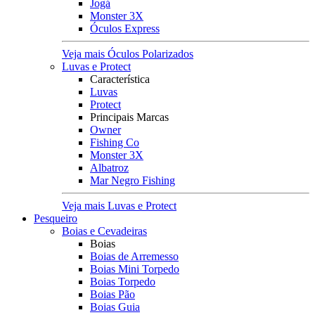
Jogá
Monster 3X
Óculos Express
Veja mais Óculos Polarizados
Luvas e Protect
Característica
Luvas
Protect
Principais Marcas
Owner
Fishing Co
Monster 3X
Albatroz
Mar Negro Fishing
Veja mais Luvas e Protect
Pesqueiro
Boias e Cevadeiras
Boias
Boias de Arremesso
Boias Mini Torpedo
Boias Torpedo
Boias Pão
Boias Guia