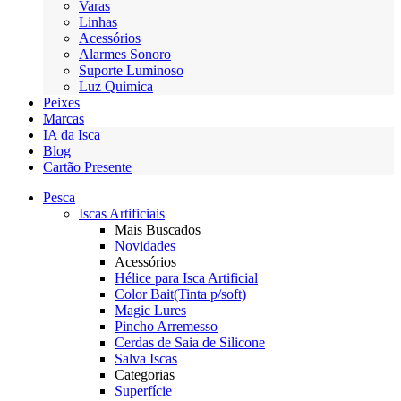
Varas
Linhas
Acessórios
Alarmes Sonoro
Suporte Luminoso
Luz Quimica
Peixes
Marcas
IA da Isca
Blog
Cartão Presente
Pesca
Iscas Artificiais
Mais Buscados
Novidades
Acessórios
Hélice para Isca Artificial
Color Bait(Tinta p/soft)
Magic Lures
Pincho Arremesso
Cerdas de Saia de Silicone
Salva Iscas
Categorias
Superfície