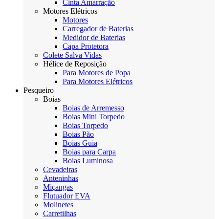
Cinta Amarração
Motores Elétricos
Motores
Carregador de Baterias
Medidor de Baterias
Capa Protetora
Colete Salva Vidas
Hélice de Reposição
Para Motores de Popa
Para Motores Elétricos
Pesqueiro
Boias
Boias de Arremesso
Boias Mini Torpedo
Boias Torpedo
Boias Pão
Boias Guia
Boias para Carpa
Boias Luminosa
Cevadeiras
Anteninhas
Miçangas
Flutuador EVA
Molinetes
Carretilhas