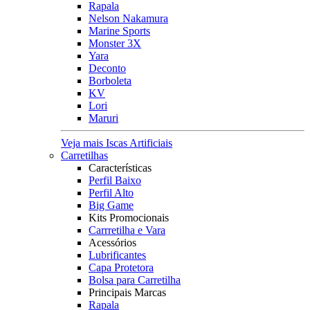
Rapala
Nelson Nakamura
Marine Sports
Monster 3X
Yara
Deconto
Borboleta
KV
Lori
Maruri
Veja mais Iscas Artificiais
Carretilhas
Características
Perfil Baixo
Perfil Alto
Big Game
Kits Promocionais
Carrretilha e Vara
Acessórios
Lubrificantes
Capa Protetora
Bolsa para Carretilha
Principais Marcas
Rapala