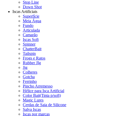
Stop Line
Down Shot
Iscas Artificiais
Superfície
Meia Água
Fundo
Articulada
Camarão
Iscas Soft
Spinner
ChatterBait
Tailspin
Frogs e Ratos
Rubber JIg
Jig
Colheres
Gotcha
Ferrinho
Pincho Arremesso
Hélice para Isca Artificial
Color Bait(Tinta p/soft)
Magic Lures
Cerdas de Saia de Silicone
Salva Iscas
Iscas por marcas