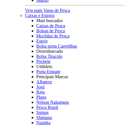
Maruri
Veja mais Varas de Pesca
Caixas e Estojos
Mais buscados
Caixas de Pesca
Bolsas de Pesca
Mochilas de Pesca
Estojo
Bolsa porta Carretilhas
Desembarcado
Bolsa Tiracolo
Pochete
Utilitário
Porta Empate
Principais Marcas
Albatroz
Jogá
Raju
Plano
Nelson Nakamura
Pesca Brasil
Sumax
Shimano
Nautika