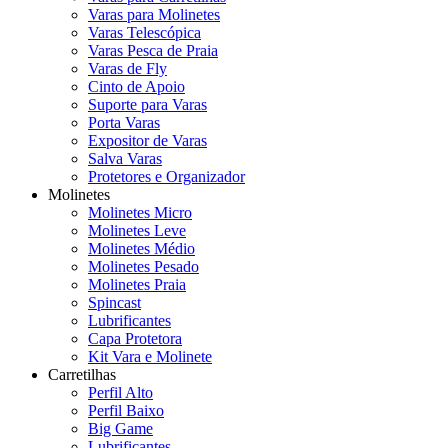
Varas para Molinetes
Varas Telescópica
Varas Pesca de Praia
Varas de Fly
Cinto de Apoio
Suporte para Varas
Porta Varas
Expositor de Varas
Salva Varas
Protetores e Organizador
Molinetes
Molinetes Micro
Molinetes Leve
Molinetes Médio
Molinetes Pesado
Molinetes Praia
Spincast
Lubrificantes
Capa Protetora
Kit Vara e Molinete
Carretilhas
Perfil Alto
Perfil Baixo
Big Game
Lubrificantes