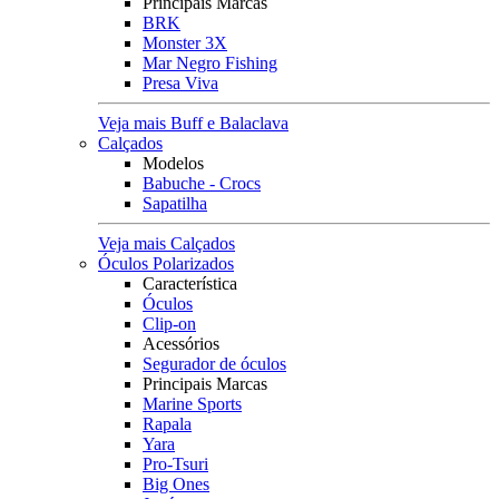
Principais Marcas
BRK
Monster 3X
Mar Negro Fishing
Presa Viva
Veja mais Buff e Balaclava
Calçados
Modelos
Babuche - Crocs
Sapatilha
Veja mais Calçados
Óculos Polarizados
Característica
Óculos
Clip-on
Acessórios
Segurador de óculos
Principais Marcas
Marine Sports
Rapala
Yara
Pro-Tsuri
Big Ones