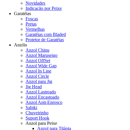
Novidades
Indicação por Peixe
Garatéias
Foscas
Pretas
Vermelhas
Garatéias com Bladed
Protetor de Garatéias
Anzóis
Anzol Chinu
Anzol Maruseigo
Anzol OffSet
Anzol Wide Gap
Anzol In Line
Anzol Circle
Anzol para Jig
Jig Head
Anzol Lastreado
Anzol Encastoado
Anzol Anti-Enrosco
Sabiki
Chuveirinho
Suport Hook
Anzol para Peixe
Anzol para Tilápia