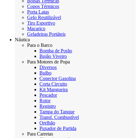
Bolsas Térmicas
Copos Térmicos
Porta Latas
Gelo Reutilizável
Tiro Esportivo
Maçarico
Geladeiras Portáteis
Náutica
Para o Barco
Bomba de Porão
Bujão Viveiro
Para Motores de Popa
Diversos
Bulbo
Conector Gasolina
Corta Circuito
Kit Mangueira
Pescador
Rotor
Registro
Tampa do Tanque
Transf. Combustível
Orelhão
Puxador de Partida
Para Carretas