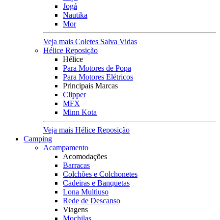
Jogá
Nautika
Mor
Veja mais Coletes Salva Vidas
Hélice Reposição
Hélice
Para Motores de Popa
Para Motores Elétricos
Principais Marcas
Clipper
MFX
Minn Kota
Veja mais Hélice Reposição
Camping
Acampamento
Acomodações
Barracas
Colchões e Colchonetes
Cadeiras e Banquetas
Lona Multiuso
Rede de Descanso
Viagens
Mochilas