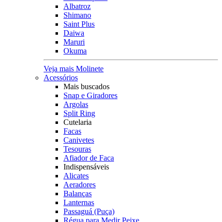
Albatroz
Shimano
Saint Plus
Daiwa
Maruri
Okuma
Veja mais Molinete
Acessórios
Mais buscados
Snap e Giradores
Argolas
Split Ring
Cutelaria
Facas
Canivetes
Tesouras
Afiador de Faca
Indispensáveis
Alicates
Aeradores
Balanças
Lanternas
Passaguá (Puça)
Régua para Medir Peixe