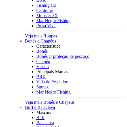
BRK
Fishing Co
Cardume
Monster 3X
Mar Negro Fishing
Presa Viva
Veja mais Roupas
Bonés e Chapéus
Característica
Bonés
Bonés c/ proteção de pescoço
Chapéu
Viseira
Principais Marcas
BRK
Vida de Pescador
Sumax
Mar Negro Fishing
Veja mais Bonés e Chapéus
Buff e Balaclava
Máscara
Buff
Balaclava