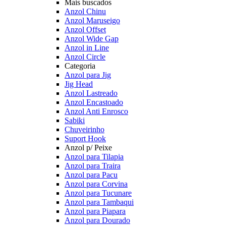
Mais buscados
Anzol Chinu
Anzol Maruseigo
Anzol Offset
Anzol Wide Gap
Anzol in Line
Anzol Circle
Categoria
Anzol para Jig
Jig Head
Anzol Lastreado
Anzol Encastoado
Anzol Anti Enrosco
Sabiki
Chuveirinho
Suport Hook
Anzol p/ Peixe
Anzol para Tilapia
Anzol para Traira
Anzol para Pacu
Anzol para Corvina
Anzol para Tucunare
Anzol para Tambaqui
Anzol para Piapara
Anzol para Dourado