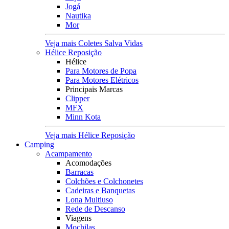
Jogá
Nautika
Mor
Veja mais Coletes Salva Vidas
Hélice Reposição
Hélice
Para Motores de Popa
Para Motores Elétricos
Principais Marcas
Clipper
MFX
Minn Kota
Veja mais Hélice Reposição
Camping
Acampamento
Acomodações
Barracas
Colchões e Colchonetes
Cadeiras e Banquetas
Lona Multiuso
Rede de Descanso
Viagens
Mochilas