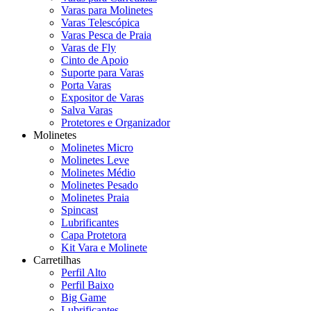
Varas para Molinetes
Varas Telescópica
Varas Pesca de Praia
Varas de Fly
Cinto de Apoio
Suporte para Varas
Porta Varas
Expositor de Varas
Salva Varas
Protetores e Organizador
Molinetes
Molinetes Micro
Molinetes Leve
Molinetes Médio
Molinetes Pesado
Molinetes Praia
Spincast
Lubrificantes
Capa Protetora
Kit Vara e Molinete
Carretilhas
Perfil Alto
Perfil Baixo
Big Game
Lubrificantes