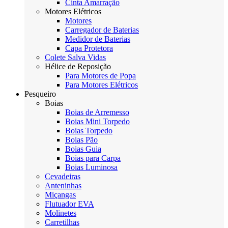
Cinta Amarração
Motores Elétricos
Motores
Carregador de Baterias
Medidor de Baterias
Capa Protetora
Colete Salva Vidas
Hélice de Reposição
Para Motores de Popa
Para Motores Elétricos
Pesqueiro
Boias
Boias de Arremesso
Boias Mini Torpedo
Boias Torpedo
Boias Pão
Boias Guia
Boias para Carpa
Boias Luminosa
Cevadeiras
Anteninhas
Miçangas
Flutuador EVA
Molinetes
Carretilhas