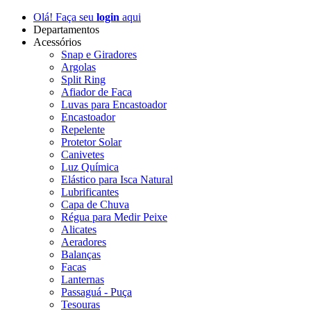
Olá! Faça seu
login
aqui
Departamentos
Acessórios
Snap e Giradores
Argolas
Split Ring
Afiador de Faca
Luvas para Encastoador
Encastoador
Repelente
Protetor Solar
Canivetes
Luz Química
Elástico para Isca Natural
Lubrificantes
Capa de Chuva
Régua para Medir Peixe
Alicates
Aeradores
Balanças
Facas
Lanternas
Passaguá - Puça
Tesouras