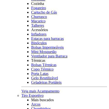
Cozinha
Fogareiro
Cartucho de Gás
Churrasco
Maçarico
Talheres
Acessórios
Infladores
Estacas para barracas
Binóculos
Bolsas Impermeáveis
Mini Mosquetão
Ventilador para Barraca
Térmicas
Bolsas Térmicas
Copo Térmico
Porta Latas
Gelo Reutilizável
Geladeiras Portáteis
Veja mais Acampamento
Tiro Esportivo
Mais buscados
Arcos
Chumbinhos