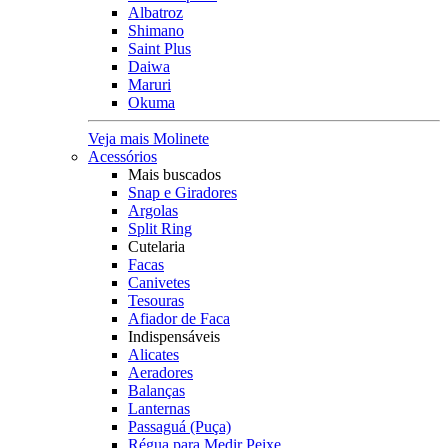
Albatroz
Shimano
Saint Plus
Daiwa
Maruri
Okuma
Veja mais Molinete
Acessórios
Mais buscados
Snap e Giradores
Argolas
Split Ring
Cutelaria
Facas
Canivetes
Tesouras
Afiador de Faca
Indispensáveis
Alicates
Aeradores
Balanças
Lanternas
Passaguá (Puça)
Régua para Medir Peixe