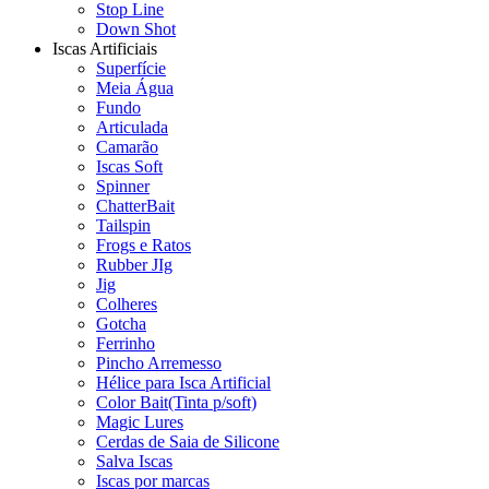
Stop Line
Down Shot
Iscas Artificiais
Superfície
Meia Água
Fundo
Articulada
Camarão
Iscas Soft
Spinner
ChatterBait
Tailspin
Frogs e Ratos
Rubber JIg
Jig
Colheres
Gotcha
Ferrinho
Pincho Arremesso
Hélice para Isca Artificial
Color Bait(Tinta p/soft)
Magic Lures
Cerdas de Saia de Silicone
Salva Iscas
Iscas por marcas