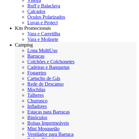
Viseira
Buff e Balaclava
Calçados
Óculos Polarizados
Luvas e Protect
Kits Promocionais
Vara e Carretilha
Vara e Molinete
Camping
Lona MultiUso
Barracas
Colchões e Colchonetes
Cadeiras e Banquetas
Fogareiro
Cartucho de Gás
Rede de Descanso
Mochilas
Talheres
Churrasco
Infladores
Estacas para Barracas
Binóculos
Bolsas Impermeáveis
Mini Mosquetão
Ventilador para Barraca