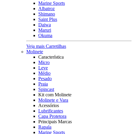
Marine Sports
Albatroz
Shimano
Saint Plus
Daiwa
Maruri
Okuma
Veja mais Carretilhas
Molinete
Característica
Micro
Leve
Médio
Pesado
Praia
Spincast
Kit com Molinete
Molinete e Vara
Acessórios
Lubrificantes
Capa Protetora
Principais Marcas
Rapala
Marine Sports