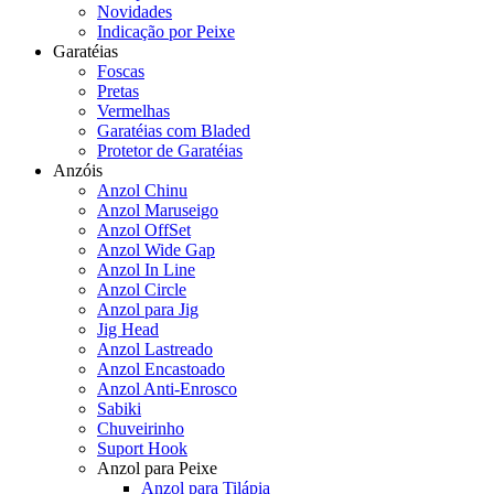
Novidades
Indicação por Peixe
Garatéias
Foscas
Pretas
Vermelhas
Garatéias com Bladed
Protetor de Garatéias
Anzóis
Anzol Chinu
Anzol Maruseigo
Anzol OffSet
Anzol Wide Gap
Anzol In Line
Anzol Circle
Anzol para Jig
Jig Head
Anzol Lastreado
Anzol Encastoado
Anzol Anti-Enrosco
Sabiki
Chuveirinho
Suport Hook
Anzol para Peixe
Anzol para Tilápia