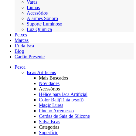
Varas
Linhas
Acessórios
Alarmes Sonoro
Suporte Luminoso
Luz Quimica
Peixes
Marcas
IA da Isca
Blog
Cartão Presente
Pesca
Iscas Artificiais
Mais Buscados
Novidades
Acessórios
Hélice para Isca Artificial
Color Bait(Tinta p/soft)
Magic Lures
Pincho Arremesso
Cerdas de Saia de Silicone
Salva Iscas
Categorias
Superfície