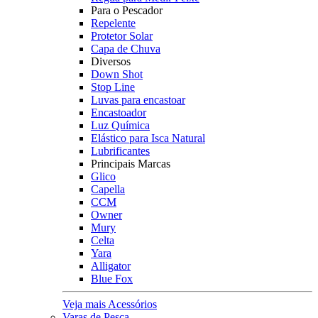
Para o Pescador
Repelente
Protetor Solar
Capa de Chuva
Diversos
Down Shot
Stop Line
Luvas para encastoar
Encastoador
Luz Química
Elástico para Isca Natural
Lubrificantes
Principais Marcas
Glico
Capella
CCM
Owner
Mury
Celta
Yara
Alligator
Blue Fox
Veja mais Acessórios
Varas de Pesca