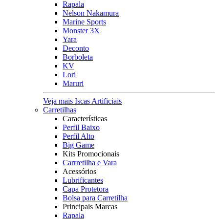
Rapala
Nelson Nakamura
Marine Sports
Monster 3X
Yara
Deconto
Borboleta
KV
Lori
Maruri
Veja mais Iscas Artificiais
Carretilhas
Características
Perfil Baixo
Perfil Alto
Big Game
Kits Promocionais
Carrretilha e Vara
Acessórios
Lubrificantes
Capa Protetora
Bolsa para Carretilha
Principais Marcas
Rapala