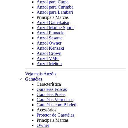
Anzol para Carpa
Anzol para Curimba
Anzol para Lambari
Principais Marcas
Anzol Gamakatsu
Anzol Marine Sports
Anzol Pinnacle
Anzol Sasame
Anzol Owner
Anzol Kenzaki
Anzol Crown
Anzol VMC
Anzol Meitou
Veja mais Anzóis
Garatéias
Característica
Garatéias Foscas
Garatéias Pretas
Garatéias Vermelhas
Garatéias com Bladed
Acessórios
Protetor de Garatéias
Principais Marcas
Owner