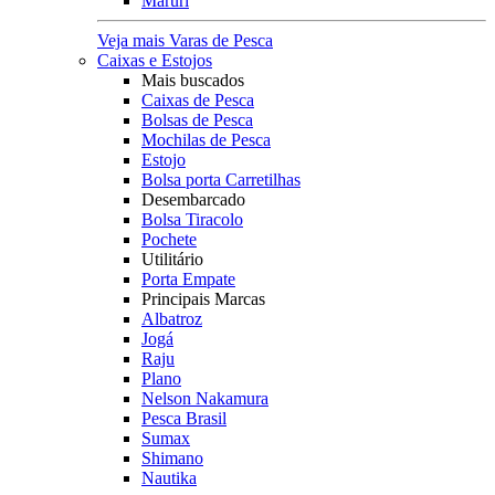
Maruri
Veja mais Varas de Pesca
Caixas e Estojos
Mais buscados
Caixas de Pesca
Bolsas de Pesca
Mochilas de Pesca
Estojo
Bolsa porta Carretilhas
Desembarcado
Bolsa Tiracolo
Pochete
Utilitário
Porta Empate
Principais Marcas
Albatroz
Jogá
Raju
Plano
Nelson Nakamura
Pesca Brasil
Sumax
Shimano
Nautika