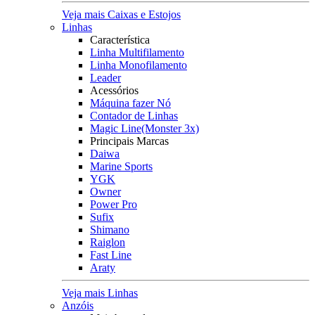
Veja mais Caixas e Estojos
Linhas
Característica
Linha Multifilamento
Linha Monofilamento
Leader
Acessórios
Máquina fazer Nó
Contador de Linhas
Magic Line(Monster 3x)
Principais Marcas
Daiwa
Marine Sports
YGK
Owner
Power Pro
Sufix
Shimano
Raiglon
Fast Line
Araty
Veja mais Linhas
Anzóis