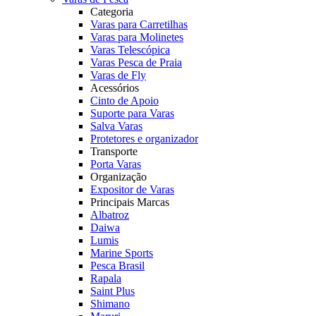
Categoria
Varas para Carretilhas
Varas para Molinetes
Varas Telescópica
Varas Pesca de Praia
Varas de Fly
Acessórios
Cinto de Apoio
Suporte para Varas
Salva Varas
Protetores e organizador
Transporte
Porta Varas
Organização
Expositor de Varas
Principais Marcas
Albatroz
Daiwa
Lumis
Marine Sports
Pesca Brasil
Rapala
Saint Plus
Shimano