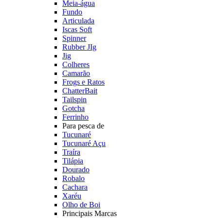
Meia-água
Fundo
Articulada
Iscas Soft
Spinner
Rubber JIg
Jig
Colheres
Camarão
Frogs e Ratos
ChatterBait
Tailspin
Gotcha
Ferrinho
Para pesca de
Tucunaré
Tucunaré Açu
Traíra
Tilápia
Dourado
Robalo
Cachara
Xaréu
Olho de Boi
Principais Marcas