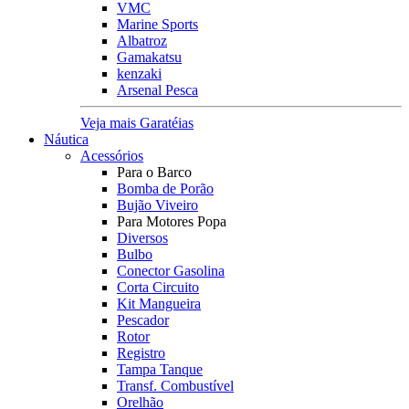
VMC
Marine Sports
Albatroz
Gamakatsu
kenzaki
Arsenal Pesca
Veja mais Garatéias
Náutica
Acessórios
Para o Barco
Bomba de Porão
Bujão Viveiro
Para Motores Popa
Diversos
Bulbo
Conector Gasolina
Corta Circuito
Kit Mangueira
Pescador
Rotor
Registro
Tampa Tanque
Transf. Combustível
Orelhão