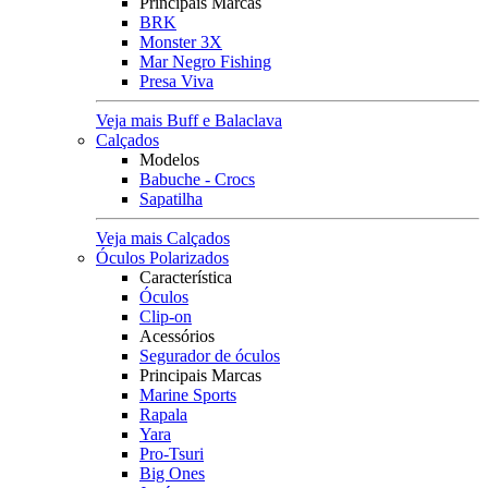
Principais Marcas
BRK
Monster 3X
Mar Negro Fishing
Presa Viva
Veja mais Buff e Balaclava
Calçados
Modelos
Babuche - Crocs
Sapatilha
Veja mais Calçados
Óculos Polarizados
Característica
Óculos
Clip-on
Acessórios
Segurador de óculos
Principais Marcas
Marine Sports
Rapala
Yara
Pro-Tsuri
Big Ones