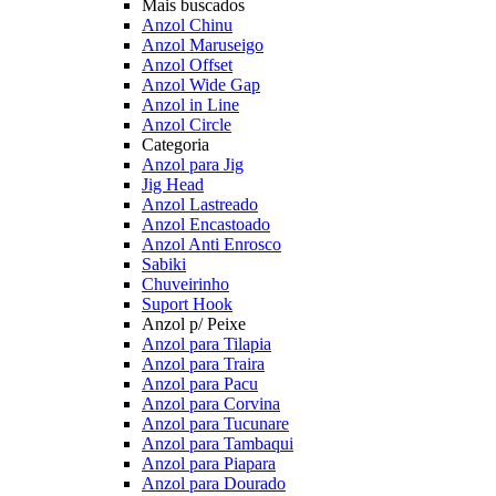
Mais buscados
Anzol Chinu
Anzol Maruseigo
Anzol Offset
Anzol Wide Gap
Anzol in Line
Anzol Circle
Categoria
Anzol para Jig
Jig Head
Anzol Lastreado
Anzol Encastoado
Anzol Anti Enrosco
Sabiki
Chuveirinho
Suport Hook
Anzol p/ Peixe
Anzol para Tilapia
Anzol para Traira
Anzol para Pacu
Anzol para Corvina
Anzol para Tucunare
Anzol para Tambaqui
Anzol para Piapara
Anzol para Dourado