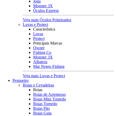
Jogá
Monster 3X
Óculos Express
Veja mais Óculos Polarizados
Luvas e Protect
Característica
Luvas
Protect
Principais Marcas
Owner
Fishing Co
Monster 3X
Albatroz
Mar Negro Fishing
Veja mais Luvas e Protect
Pesqueiro
Boias e Cevadeiras
Boias
Boias de Arremesso
Boias Mini Torpedo
Boias Torpedo
Boias Pão
Boias Guia