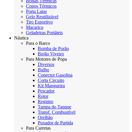
Bolsas Térmicas
Copos Térmicos
Porta Latas
Gelo Reutilizável
Tiro Esportivo
Maçarico
Geladeiras Portáteis
Náutica
Para o Barco
Bomba de Porão
Bujão Viveiro
Para Motores de Popa
Diversos
Bulbo
Conector Gasolina
Corta Circuito
Kit Mangueira
Pescador
Rotor
Registro
Tampa do Tanque
Transf. Combustível
Orelhão
Puxador de Partida
Para Carretas