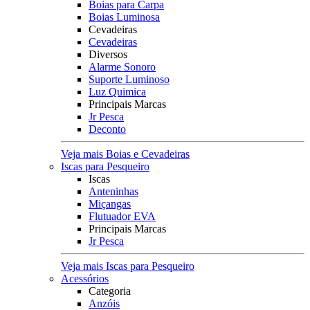
Boias para Carpa
Boias Luminosa
Cevadeiras
Cevadeiras
Diversos
Alarme Sonoro
Suporte Luminoso
Luz Quimica
Principais Marcas
Jr Pesca
Deconto
Veja mais Boias e Cevadeiras
Iscas para Pesqueiro
Iscas
Anteninhas
Miçangas
Flutuador EVA
Principais Marcas
Jr Pesca
Veja mais Iscas para Pesqueiro
Acessórios
Categoria
Anzóis