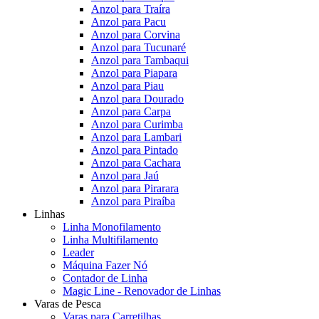
Anzol para Traíra
Anzol para Pacu
Anzol para Corvina
Anzol para Tucunaré
Anzol para Tambaqui
Anzol para Piapara
Anzol para Piau
Anzol para Dourado
Anzol para Carpa
Anzol para Curimba
Anzol para Lambari
Anzol para Pintado
Anzol para Cachara
Anzol para Jaú
Anzol para Pirarara
Anzol para Piraíba
Linhas
Linha Monofilamento
Linha Multifilamento
Leader
Máquina Fazer Nó
Contador de Linha
Magic Line - Renovador de Linhas
Varas de Pesca
Varas para Carretilhas