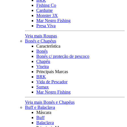
BRK
Fishing Co
Cardume
Monster 3X
Mar Negro Fishing
Presa Viva
Veja mais Roupas
Bonés e Chapéus
Característica
Bonés
Bonés c/ proteção de pescoço
Chapéu
Viseira
Principais Marcas
BRK
Vida de Pescador
Sumax
Mar Negro Fishing
Veja mais Bonés e Chapéus
Buff e Balaclava
Máscara
Buff
Balaclava