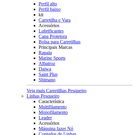
Perfil alto
Perfil baixo
kit
Carretilha e Vara
Acessórios
Lubrificantes
Capa Protetora
Bolsa para Carretilhas
Principais Marcas
Rapala
Marine Sports
Albatroz
Daiwa
Saint Plus
Shimano
Veja mais Carretilhas Pesqueiro
Linhas Pesqueiro
Característica
Multifilamento
Monofilamento
Leader
Acessórios
Máquina fazer Nó
Contador de Linhas