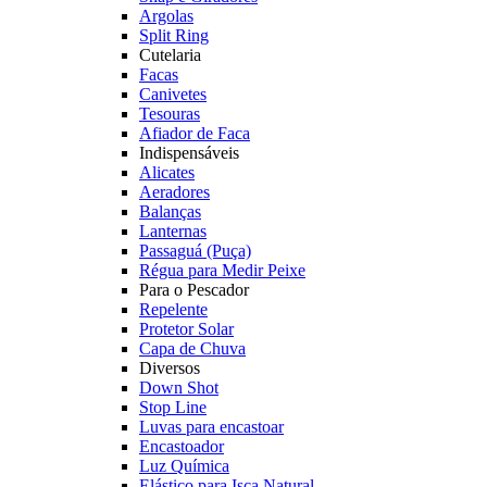
Argolas
Split Ring
Cutelaria
Facas
Canivetes
Tesouras
Afiador de Faca
Indispensáveis
Alicates
Aeradores
Balanças
Lanternas
Passaguá (Puça)
Régua para Medir Peixe
Para o Pescador
Repelente
Protetor Solar
Capa de Chuva
Diversos
Down Shot
Stop Line
Luvas para encastoar
Encastoador
Luz Química
Elástico para Isca Natural