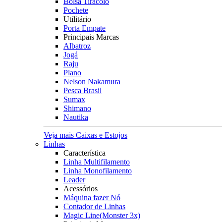
Bolsa Tiracolo
Pochete
Utilitário
Porta Empate
Principais Marcas
Albatroz
Jogá
Raju
Plano
Nelson Nakamura
Pesca Brasil
Sumax
Shimano
Nautika
Veja mais Caixas e Estojos
Linhas
Característica
Linha Multifilamento
Linha Monofilamento
Leader
Acessórios
Máquina fazer Nó
Contador de Linhas
Magic Line(Monster 3x)