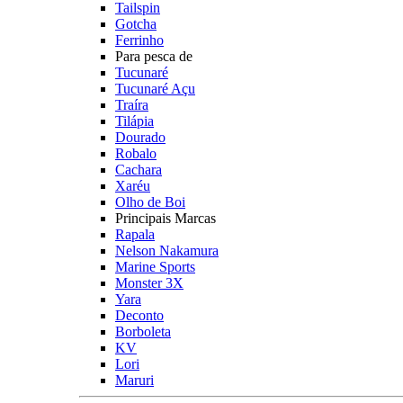
Tailspin
Gotcha
Ferrinho
Para pesca de
Tucunaré
Tucunaré Açu
Traíra
Tilápia
Dourado
Robalo
Cachara
Xaréu
Olho de Boi
Principais Marcas
Rapala
Nelson Nakamura
Marine Sports
Monster 3X
Yara
Deconto
Borboleta
KV
Lori
Maruri