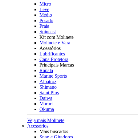
Micro
Leve
Médio
Pesado
Praia
Spincast
Kit com Molinete
Molinete e Vara
Acessórios
Lubrificantes
Capa Protetora
Principais Marcas
Rapala
Marine Sports
Albatroz
Shimano
Saint Plus
Daiwa
Maruri
Okuma
Veja mais Molinete
Acessórios
Mais buscados
Snap e Giradores