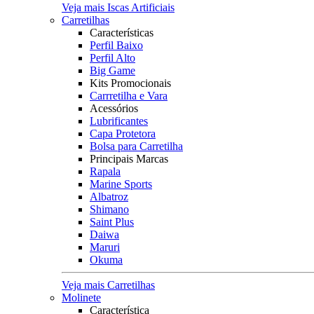
Veja mais Iscas Artificiais
Carretilhas
Características
Perfil Baixo
Perfil Alto
Big Game
Kits Promocionais
Carrretilha e Vara
Acessórios
Lubrificantes
Capa Protetora
Bolsa para Carretilha
Principais Marcas
Rapala
Marine Sports
Albatroz
Shimano
Saint Plus
Daiwa
Maruri
Okuma
Veja mais Carretilhas
Molinete
Característica