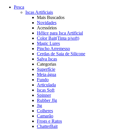
Pesca
Iscas Artificiais
Mais Buscados
Novidades
Acessórios
Hélice para Isca Artificial
Color Bait(Tinta p/soft)
Magic Lures
Pincho Arremesso
Cerdas de Saia de Silicone
Salva Iscas
Categorias
Superfície
Meia-água
Fundo
Articulada
Iscas Soft
Spinner
Rubber JIg
Jig
Colheres
Camarão
Frogs e Ratos
ChatterBait