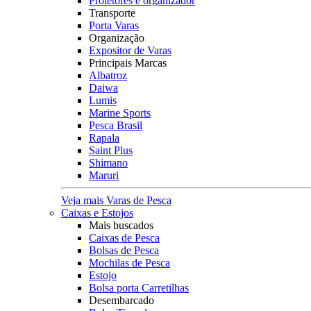
Protetores e organizador
Transporte
Porta Varas
Organização
Expositor de Varas
Principais Marcas
Albatroz
Daiwa
Lumis
Marine Sports
Pesca Brasil
Rapala
Saint Plus
Shimano
Maruri
Veja mais Varas de Pesca
Caixas e Estojos
Mais buscados
Caixas de Pesca
Bolsas de Pesca
Mochilas de Pesca
Estojo
Bolsa porta Carretilhas
Desembarcado