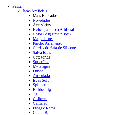
Pesca
Iscas Artificiais
Mais Buscados
Novidades
Acessórios
Hélice para Isca Artificial
Color Bait(Tinta p/soft)
Magic Lures
Pincho Arremesso
Cerdas de Saia de Silicone
Salva Iscas
Categorias
Superfície
Meia-água
Fundo
Articulada
Iscas Soft
Spinner
Rubber JIg
Jig
Colheres
Camarão
Frogs e Ratos
ChatterBait