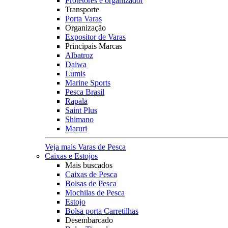
Protetores e organizador
Transporte
Porta Varas
Organização
Expositor de Varas
Principais Marcas
Albatroz
Daiwa
Lumis
Marine Sports
Pesca Brasil
Rapala
Saint Plus
Shimano
Maruri
Veja mais Varas de Pesca
Caixas e Estojos
Mais buscados
Caixas de Pesca
Bolsas de Pesca
Mochilas de Pesca
Estojo
Bolsa porta Carretilhas
Desembarcado