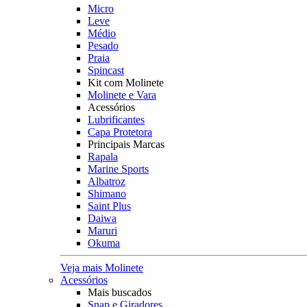
Micro
Leve
Médio
Pesado
Praia
Spincast
Kit com Molinete
Molinete e Vara
Acessórios
Lubrificantes
Capa Protetora
Principais Marcas
Rapala
Marine Sports
Albatroz
Shimano
Saint Plus
Daiwa
Maruri
Okuma
Veja mais Molinete
Acessórios
Mais buscados
Snap e Giradores