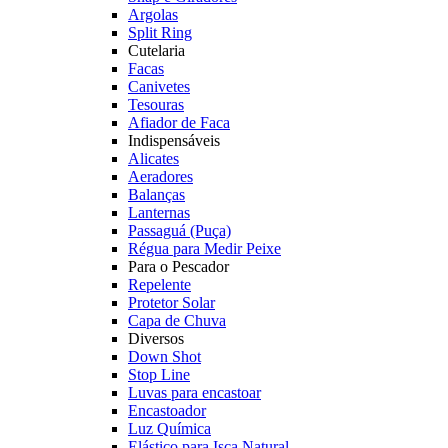
Argolas
Split Ring
Cutelaria
Facas
Canivetes
Tesouras
Afiador de Faca
Indispensáveis
Alicates
Aeradores
Balanças
Lanternas
Passaguá (Puça)
Régua para Medir Peixe
Para o Pescador
Repelente
Protetor Solar
Capa de Chuva
Diversos
Down Shot
Stop Line
Luvas para encastoar
Encastoador
Luz Química
Elástico para Isca Natural