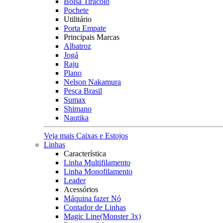
Bolsa Tiracolo
Pochete
Utilitário
Porta Empate
Principais Marcas
Albatroz
Jogá
Raju
Plano
Nelson Nakamura
Pesca Brasil
Sumax
Shimano
Nautika
Veja mais Caixas e Estojos
Linhas
Característica
Linha Multifilamento
Linha Monofilamento
Leader
Acessórios
Máquina fazer Nó
Contador de Linhas
Magic Line(Monster 3x)