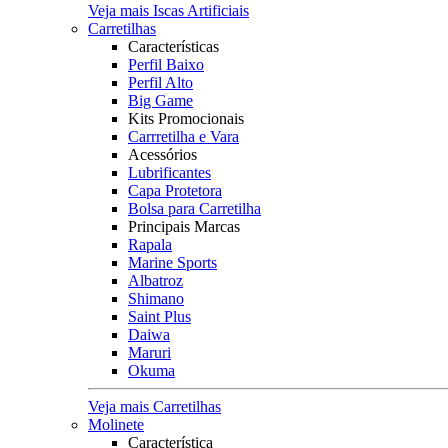
Veja mais Iscas Artificiais
Carretilhas
Características
Perfil Baixo
Perfil Alto
Big Game
Kits Promocionais
Carrretilha e Vara
Acessórios
Lubrificantes
Capa Protetora
Bolsa para Carretilha
Principais Marcas
Rapala
Marine Sports
Albatroz
Shimano
Saint Plus
Daiwa
Maruri
Okuma
Veja mais Carretilhas
Molinete
Característica