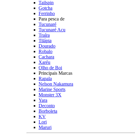
Tailspin
Gotcha
Ferrinho
Para pesca de
Tucunaré
Tucunaré Açu
Traíra
Tilápia
Dourado
Robalo
Cachara
Xaréu
Olho de Boi
Principais Marcas
Rapala
Nelson Nakamura
Marine Sports
Monster 3X
Yara
Deconto
Borboleta
KV
Lori
Maruri