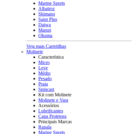
Marine Sports
Albatroz
Shimano
Saint Plus
Daiwa
Maruri
Okuma
Veja mais Carretilhas
Molinete
Característica
Micro
Leve
Médio
Pesado
Praia
Spincast
Kit com Molinete
Molinete e Vara
Acessórios
Lubrificantes
Capa Protetora
Principais Marcas
Rapala
Marine Sports