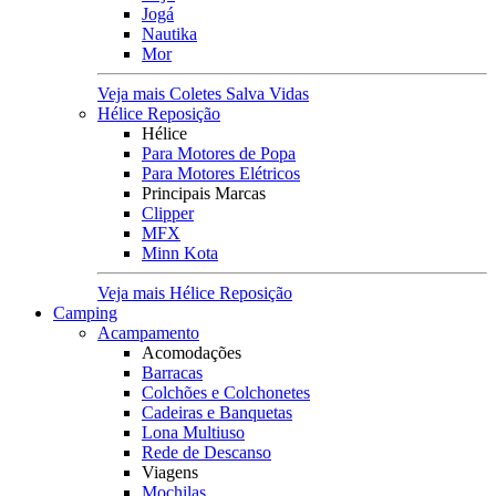
Jogá
Nautika
Mor
Veja mais Coletes Salva Vidas
Hélice Reposição
Hélice
Para Motores de Popa
Para Motores Elétricos
Principais Marcas
Clipper
MFX
Minn Kota
Veja mais Hélice Reposição
Camping
Acampamento
Acomodações
Barracas
Colchões e Colchonetes
Cadeiras e Banquetas
Lona Multiuso
Rede de Descanso
Viagens
Mochilas