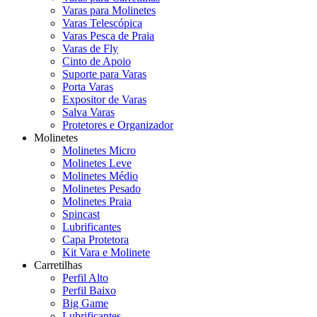
Varas para Molinetes
Varas Telescópica
Varas Pesca de Praia
Varas de Fly
Cinto de Apoio
Suporte para Varas
Porta Varas
Expositor de Varas
Salva Varas
Protetores e Organizador
Molinetes
Molinetes Micro
Molinetes Leve
Molinetes Médio
Molinetes Pesado
Molinetes Praia
Spincast
Lubrificantes
Capa Protetora
Kit Vara e Molinete
Carretilhas
Perfil Alto
Perfil Baixo
Big Game
Lubrificantes