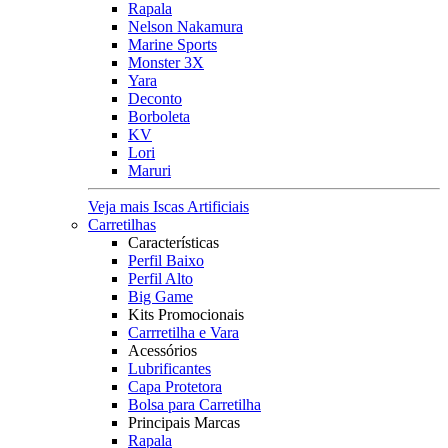
Rapala
Nelson Nakamura
Marine Sports
Monster 3X
Yara
Deconto
Borboleta
KV
Lori
Maruri
Veja mais Iscas Artificiais
Carretilhas
Características
Perfil Baixo
Perfil Alto
Big Game
Kits Promocionais
Carrretilha e Vara
Acessórios
Lubrificantes
Capa Protetora
Bolsa para Carretilha
Principais Marcas
Rapala