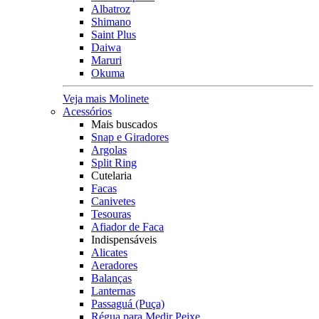
Albatroz
Shimano
Saint Plus
Daiwa
Maruri
Okuma
Veja mais Molinete
Acessórios
Mais buscados
Snap e Giradores
Argolas
Split Ring
Cutelaria
Facas
Canivetes
Tesouras
Afiador de Faca
Indispensáveis
Alicates
Aeradores
Balanças
Lanternas
Passaguá (Puça)
Régua para Medir Peixe