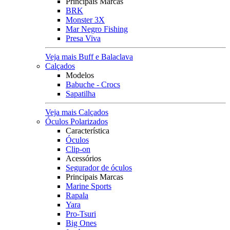
Principais Marcas
BRK
Monster 3X
Mar Negro Fishing
Presa Viva
Veja mais Buff e Balaclava
Calçados
Modelos
Babuche - Crocs
Sapatilha
Veja mais Calçados
Óculos Polarizados
Característica
Óculos
Clip-on
Acessórios
Segurador de óculos
Principais Marcas
Marine Sports
Rapala
Yara
Pro-Tsuri
Big Ones