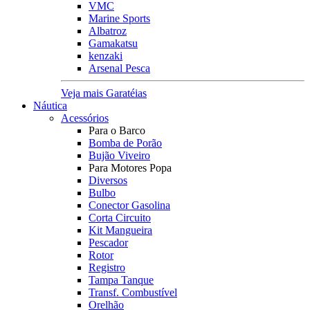
VMC
Marine Sports
Albatroz
Gamakatsu
kenzaki
Arsenal Pesca
Veja mais Garatéias
Náutica
Acessórios
Para o Barco
Bomba de Porão
Bujão Viveiro
Para Motores Popa
Diversos
Bulbo
Conector Gasolina
Corta Circuito
Kit Mangueira
Pescador
Rotor
Registro
Tampa Tanque
Transf. Combustível
Orelhão