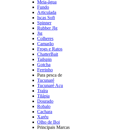
Meia-água
Fundo
Articulada
Iscas Soft
Spinner
Rubber JIg
Jig
Colheres
Camarão
Frogs e Ratos
ChatterBait
Tailspin
Gotcha
Ferrinho
Para pesca de
Tucunaré
Tucunaré Açu
Traíra
Tilápia
Dourado
Robalo
Cachara
Xaréu
Olho de Boi
Principais Marcas