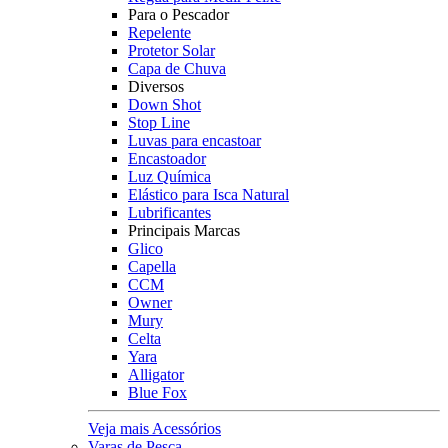
Para o Pescador
Repelente
Protetor Solar
Capa de Chuva
Diversos
Down Shot
Stop Line
Luvas para encastoar
Encastoador
Luz Química
Elástico para Isca Natural
Lubrificantes
Principais Marcas
Glico
Capella
CCM
Owner
Mury
Celta
Yara
Alligator
Blue Fox
Veja mais Acessórios
Varas de Pesca