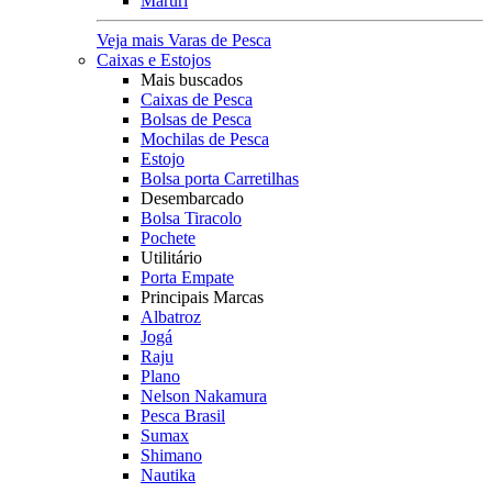
Maruri
Veja mais Varas de Pesca
Caixas e Estojos
Mais buscados
Caixas de Pesca
Bolsas de Pesca
Mochilas de Pesca
Estojo
Bolsa porta Carretilhas
Desembarcado
Bolsa Tiracolo
Pochete
Utilitário
Porta Empate
Principais Marcas
Albatroz
Jogá
Raju
Plano
Nelson Nakamura
Pesca Brasil
Sumax
Shimano
Nautika