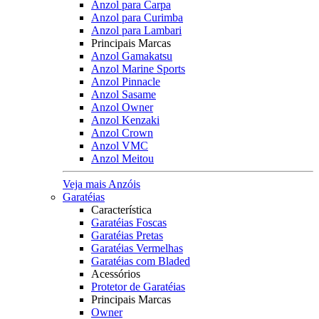
Anzol para Carpa
Anzol para Curimba
Anzol para Lambari
Principais Marcas
Anzol Gamakatsu
Anzol Marine Sports
Anzol Pinnacle
Anzol Sasame
Anzol Owner
Anzol Kenzaki
Anzol Crown
Anzol VMC
Anzol Meitou
Veja mais Anzóis
Garatéias
Característica
Garatéias Foscas
Garatéias Pretas
Garatéias Vermelhas
Garatéias com Bladed
Acessórios
Protetor de Garatéias
Principais Marcas
Owner