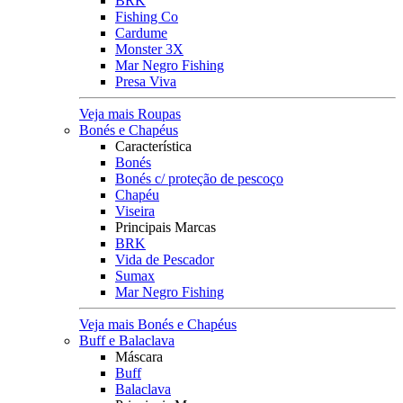
BRK
Fishing Co
Cardume
Monster 3X
Mar Negro Fishing
Presa Viva
Veja mais Roupas
Bonés e Chapéus
Característica
Bonés
Bonés c/ proteção de pescoço
Chapéu
Viseira
Principais Marcas
BRK
Vida de Pescador
Sumax
Mar Negro Fishing
Veja mais Bonés e Chapéus
Buff e Balaclava
Máscara
Buff
Balaclava