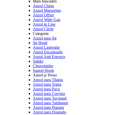
Mais buscados
Anzol Chinu
Anzol Maruseigo
Anzol Offset
Anzol Wide Gap
Anzol in Line
Anzol Circle
Categoria
Anzol para Jig
Jig Head
Anzol Lastreado
Anzol Encastoado
Anzol Anti Enrosco
Sabiki
Chuveirinho
Suport Hook
Anzol p/ Peixe
Anzol para Tilapia
Anzol para Traira
Anzol para Pacu
Anzol para Corvina
Anzol para Tucunare
Anzol para Tambaqui
Anzol para Piapara
Anzol para Dourado