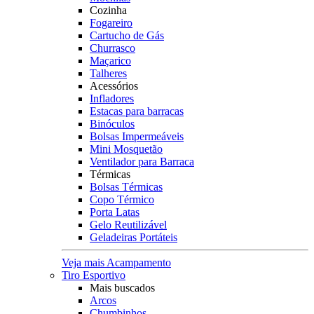
Cozinha
Fogareiro
Cartucho de Gás
Churrasco
Maçarico
Talheres
Acessórios
Infladores
Estacas para barracas
Binóculos
Bolsas Impermeáveis
Mini Mosquetão
Ventilador para Barraca
Térmicas
Bolsas Térmicas
Copo Térmico
Porta Latas
Gelo Reutilizável
Geladeiras Portáteis
Veja mais Acampamento
Tiro Esportivo
Mais buscados
Arcos
Chumbinhos