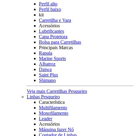
Perfil alto
Perfil baixo
kit
Carretilha e Vara
Acessórios
Lubrificantes
Capa Protetora
Bolsa para Carretilhas
Principais Marcas
Rapala
Marine Sports
Albatroz
Daiwa
Saint Plus
Shimano
Veja mais Carretilhas Pesqueiro
Linhas Pesqueiro
Característica
Multifilamento
Monofilamento
Leader
Acessórios
Máquina fazer Nó
Contador de Linhas