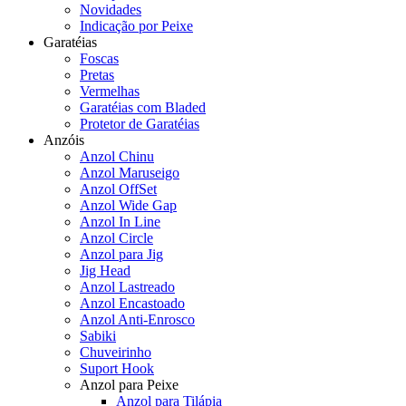
Novidades
Indicação por Peixe
Garatéias
Foscas
Pretas
Vermelhas
Garatéias com Bladed
Protetor de Garatéias
Anzóis
Anzol Chinu
Anzol Maruseigo
Anzol OffSet
Anzol Wide Gap
Anzol In Line
Anzol Circle
Anzol para Jig
Jig Head
Anzol Lastreado
Anzol Encastoado
Anzol Anti-Enrosco
Sabiki
Chuveirinho
Suport Hook
Anzol para Peixe
Anzol para Tilápia