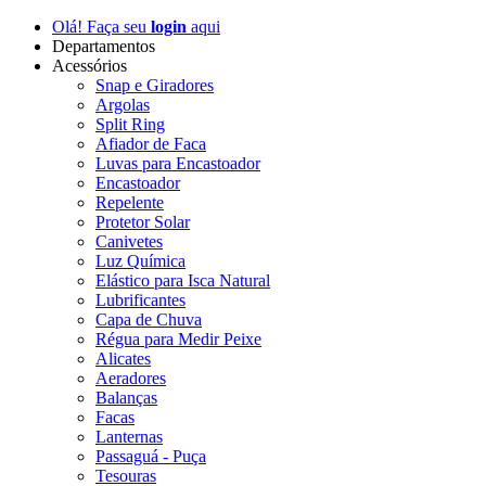
Olá! Faça seu
login
aqui
Departamentos
Acessórios
Snap e Giradores
Argolas
Split Ring
Afiador de Faca
Luvas para Encastoador
Encastoador
Repelente
Protetor Solar
Canivetes
Luz Química
Elástico para Isca Natural
Lubrificantes
Capa de Chuva
Régua para Medir Peixe
Alicates
Aeradores
Balanças
Facas
Lanternas
Passaguá - Puça
Tesouras