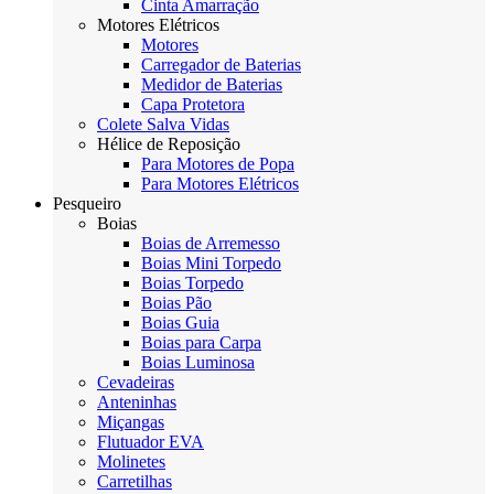
Cinta Amarração
Motores Elétricos
Motores
Carregador de Baterias
Medidor de Baterias
Capa Protetora
Colete Salva Vidas
Hélice de Reposição
Para Motores de Popa
Para Motores Elétricos
Pesqueiro
Boias
Boias de Arremesso
Boias Mini Torpedo
Boias Torpedo
Boias Pão
Boias Guia
Boias para Carpa
Boias Luminosa
Cevadeiras
Anteninhas
Miçangas
Flutuador EVA
Molinetes
Carretilhas