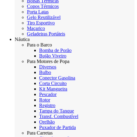
Bolsas Térmicas
Copos Térmicos
Porta Latas
Gelo Reutilizável
Tiro Esportivo
Maçarico
Geladeiras Portáteis
Náutica
Para o Barco
Bomba de Porão
Bujão Viveiro
Para Motores de Popa
Diversos
Bulbo
Conector Gasolina
Corta Circuito
Kit Mangueira
Pescador
Rotor
Registro
Tampa do Tanque
Transf. Combustível
Orelhão
Puxador de Partida
Para Carretas