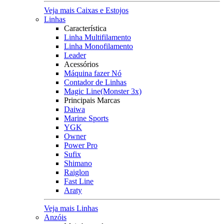
Veja mais Caixas e Estojos
Linhas
Característica
Linha Multifilamento
Linha Monofilamento
Leader
Acessórios
Máquina fazer Nó
Contador de Linhas
Magic Line(Monster 3x)
Principais Marcas
Daiwa
Marine Sports
YGK
Owner
Power Pro
Sufix
Shimano
Raiglon
Fast Line
Araty
Veja mais Linhas
Anzóis