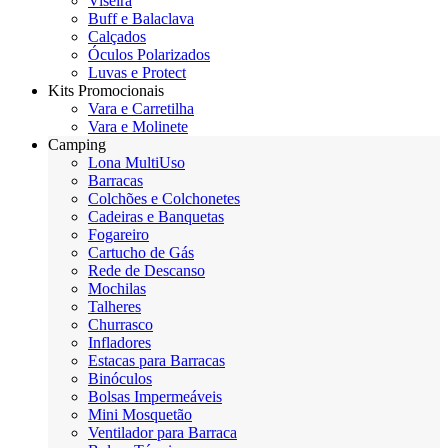
Viseira
Buff e Balaclava
Calçados
Óculos Polarizados
Luvas e Protect
Kits Promocionais
Vara e Carretilha
Vara e Molinete
Camping
Lona MultiUso
Barracas
Colchões e Colchonetes
Cadeiras e Banquetas
Fogareiro
Cartucho de Gás
Rede de Descanso
Mochilas
Talheres
Churrasco
Infladores
Estacas para Barracas
Binóculos
Bolsas Impermeáveis
Mini Mosquetão
Ventilador para Barraca