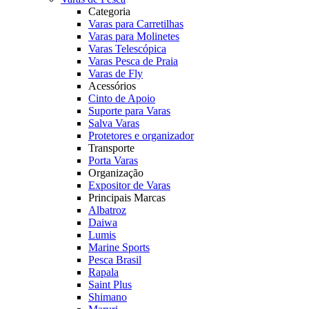
Categoria
Varas para Carretilhas
Varas para Molinetes
Varas Telescópica
Varas Pesca de Praia
Varas de Fly
Acessórios
Cinto de Apoio
Suporte para Varas
Salva Varas
Protetores e organizador
Transporte
Porta Varas
Organização
Expositor de Varas
Principais Marcas
Albatroz
Daiwa
Lumis
Marine Sports
Pesca Brasil
Rapala
Saint Plus
Shimano