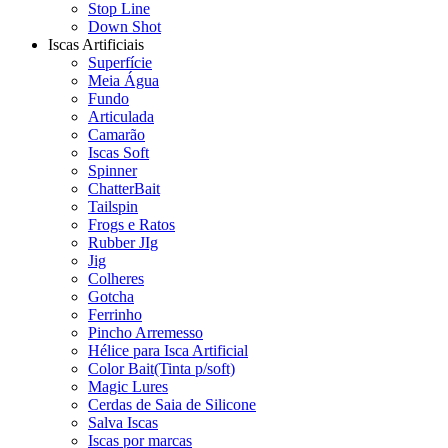
Stop Line
Down Shot
Iscas Artificiais
Superfície
Meia Água
Fundo
Articulada
Camarão
Iscas Soft
Spinner
ChatterBait
Tailspin
Frogs e Ratos
Rubber JIg
Jig
Colheres
Gotcha
Ferrinho
Pincho Arremesso
Hélice para Isca Artificial
Color Bait(Tinta p/soft)
Magic Lures
Cerdas de Saia de Silicone
Salva Iscas
Iscas por marcas