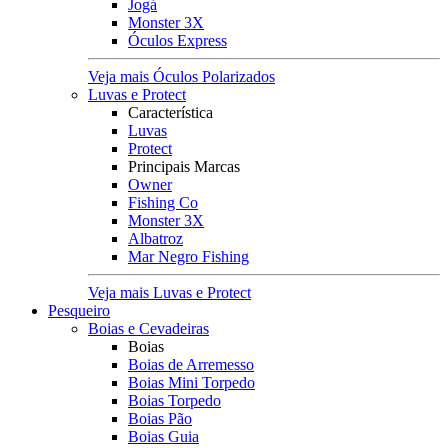
Jogá
Monster 3X
Óculos Express
Veja mais Óculos Polarizados
Luvas e Protect
Característica
Luvas
Protect
Principais Marcas
Owner
Fishing Co
Monster 3X
Albatroz
Mar Negro Fishing
Veja mais Luvas e Protect
Pesqueiro
Boias e Cevadeiras
Boias
Boias de Arremesso
Boias Mini Torpedo
Boias Torpedo
Boias Pão
Boias Guia