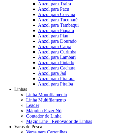
Anzol para Traíra
Anzol para Pacu
Anzol para Corvina
Anzol para Tucunaré
Anzol para Tambaqui
Anzol para Piapara
Anzol para Piau
Anzol para Dourado
Anzol para Carpa
Anzol para Curimba
Anzol para Lambari
Anzol para Pintado
Anzol para Cachara
Anzol para Jaú
Anzol para Pirarara
Anzol para Piraíba
Linhas
Linha Monofilamento
Linha Multifilamento
Leader
Máquina Fazer Nó
Contador de Linha
Magic Line - Renovador de Linhas
Varas de Pesca
Varas para Carretilhas