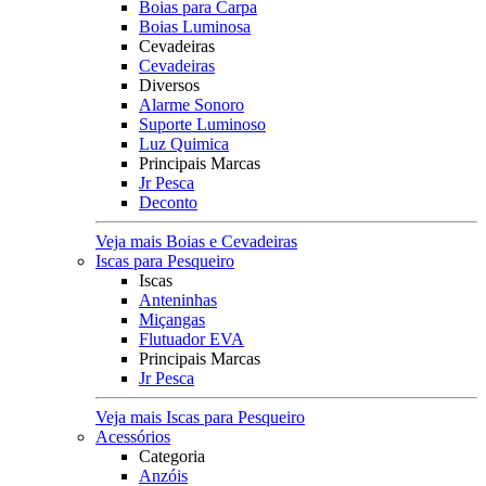
Boias para Carpa
Boias Luminosa
Cevadeiras
Cevadeiras
Diversos
Alarme Sonoro
Suporte Luminoso
Luz Quimica
Principais Marcas
Jr Pesca
Deconto
Veja mais Boias e Cevadeiras
Iscas para Pesqueiro
Iscas
Anteninhas
Miçangas
Flutuador EVA
Principais Marcas
Jr Pesca
Veja mais Iscas para Pesqueiro
Acessórios
Categoria
Anzóis