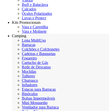
Viseira
Buff e Balaclava
Calçados
Óculos Polarizados
Luvas e Protect
Kits Promocionais
Vara e Carretilha
Vara e Molinete
Camping
Lona MultiUso
Barracas
Colchões e Colchonetes
Cadeiras e Banquetas
Fogareiro
Cartucho de Gás
Rede de Descanso
Mochilas
Talheres
Churrasco
Infladores
Estacas para Barracas
Binóculos
Bolsas Impermeáveis
Mini Mosquetão
Ventilador para Barraca