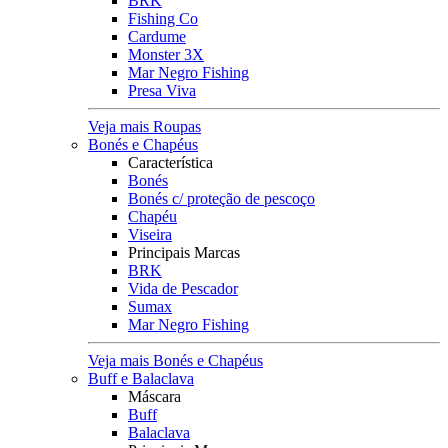
BRK
Fishing Co
Cardume
Monster 3X
Mar Negro Fishing
Presa Viva
Veja mais Roupas
Bonés e Chapéus
Característica
Bonés
Bonés c/ proteção de pescoço
Chapéu
Viseira
Principais Marcas
BRK
Vida de Pescador
Sumax
Mar Negro Fishing
Veja mais Bonés e Chapéus
Buff e Balaclava
Máscara
Buff
Balaclava