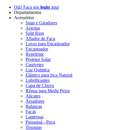
Olá! Faça seu
login
aqui
Departamentos
Acessórios
Snap e Giradores
Argolas
Split Ring
Afiador de Faca
Luvas para Encastoador
Encastoador
Repelente
Protetor Solar
Canivetes
Luz Química
Elástico para Isca Natural
Lubrificantes
Capa de Chuva
Régua para Medir Peixe
Alicates
Aeradores
Balanças
Facas
Lanternas
Passaguá - Puça
Tesouras