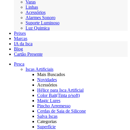
Varas
Linhas
Acessórios
Alarmes Sonoro
Suporte Luminoso
Luz Quimica
Peixes
Marcas
IA da Isca
Blog
Cartão Presente
Pesca
Iscas Artificiais
Mais Buscados
Novidades
Acessórios
Hélice para Isca Artificial
Color Bait(Tinta p/soft)
Magic Lures
Pincho Arremesso
Cerdas de Saia de Silicone
Salva Iscas
Categorias
Superfície