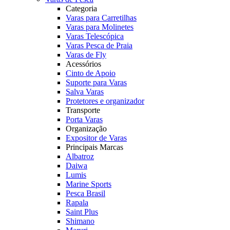
Categoria
Varas para Carretilhas
Varas para Molinetes
Varas Telescópica
Varas Pesca de Praia
Varas de Fly
Acessórios
Cinto de Apoio
Suporte para Varas
Salva Varas
Protetores e organizador
Transporte
Porta Varas
Organização
Expositor de Varas
Principais Marcas
Albatroz
Daiwa
Lumis
Marine Sports
Pesca Brasil
Rapala
Saint Plus
Shimano