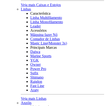
Veja mais Caixas e Estojos
Linhas
Característica
Linha Multifilamento
Linha Monofilamento
Leader
Acessórios
Máquina fazer Nó
Contador de Linhas
Magic Line(Monster 3x)
Principais Marcas
Daiwa
Marine Sports
YGK
Owner
Power Pro
Sufix
Shimano
Raiglon
Fast Line
Araty
Veja mais Linhas
Anzóis