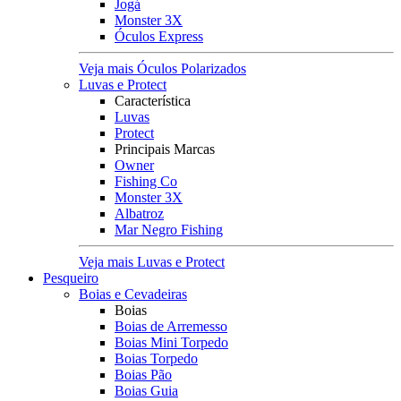
Jogá
Monster 3X
Óculos Express
Veja mais Óculos Polarizados
Luvas e Protect
Característica
Luvas
Protect
Principais Marcas
Owner
Fishing Co
Monster 3X
Albatroz
Mar Negro Fishing
Veja mais Luvas e Protect
Pesqueiro
Boias e Cevadeiras
Boias
Boias de Arremesso
Boias Mini Torpedo
Boias Torpedo
Boias Pão
Boias Guia