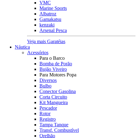
VMC
Marine Sports
Albatroz
Gamakatsu
kenzaki
Arsenal Pesca
Veja mais Garatéias
Náutica
Acessórios
Para o Barco
Bomba de Porão
Bujão Viveiro
Para Motores Popa
Diversos
Bulbo
Conector Gasolina
Corta Circuito
Kit Mangueira
Pescador
Rotor
Registro
Tampa Tanque
Transf. Combustível
Orelhão