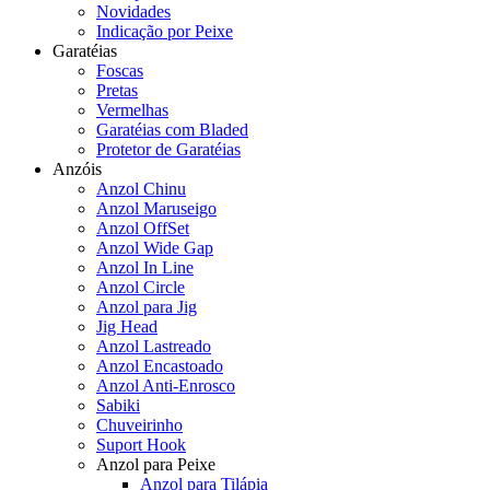
Novidades
Indicação por Peixe
Garatéias
Foscas
Pretas
Vermelhas
Garatéias com Bladed
Protetor de Garatéias
Anzóis
Anzol Chinu
Anzol Maruseigo
Anzol OffSet
Anzol Wide Gap
Anzol In Line
Anzol Circle
Anzol para Jig
Jig Head
Anzol Lastreado
Anzol Encastoado
Anzol Anti-Enrosco
Sabiki
Chuveirinho
Suport Hook
Anzol para Peixe
Anzol para Tilápia