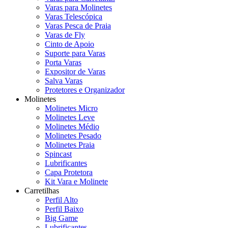
Varas para Molinetes
Varas Telescópica
Varas Pesca de Praia
Varas de Fly
Cinto de Apoio
Suporte para Varas
Porta Varas
Expositor de Varas
Salva Varas
Protetores e Organizador
Molinetes
Molinetes Micro
Molinetes Leve
Molinetes Médio
Molinetes Pesado
Molinetes Praia
Spincast
Lubrificantes
Capa Protetora
Kit Vara e Molinete
Carretilhas
Perfil Alto
Perfil Baixo
Big Game
Lubrificantes