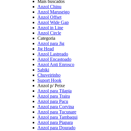
Mais buscados
Anzol Chinu
Anzol Maruseigo
Anzol Offset
Anzol Wide Gap
Anzol in Line
Anzol Circle
Categoria
Anzol para Jig
Jig Head
Anzol Lastreado
Anzol Encastoado
Anzol Anti Enrosco
Sabiki
Chuveirinho
Suport Hook
Anzol p/ Peixe
Anzol para Tilapia
Anzol para Traira
Anzol para Pacu
Anzol para Corvina
Anzol para Tucunare
Anzol para Tambaqui
Anzol para Piapara
Anzol para Dourado