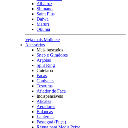
Albatroz
Shimano
Saint Plus
Daiwa
Maruri
Okuma
Veja mais Molinete
Acessórios
Mais buscados
Snap e Giradores
Argolas
Split Ring
Cutelaria
Facas
Canivetes
Tesouras
Afiador de Faca
Indispensáveis
Alicates
Aeradores
Balanças
Lanternas
Passaguá (Puça)
Régua para Medir Peixe