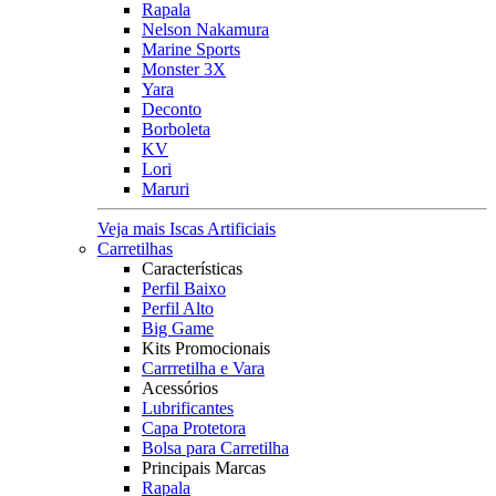
Rapala
Nelson Nakamura
Marine Sports
Monster 3X
Yara
Deconto
Borboleta
KV
Lori
Maruri
Veja mais Iscas Artificiais
Carretilhas
Características
Perfil Baixo
Perfil Alto
Big Game
Kits Promocionais
Carrretilha e Vara
Acessórios
Lubrificantes
Capa Protetora
Bolsa para Carretilha
Principais Marcas
Rapala