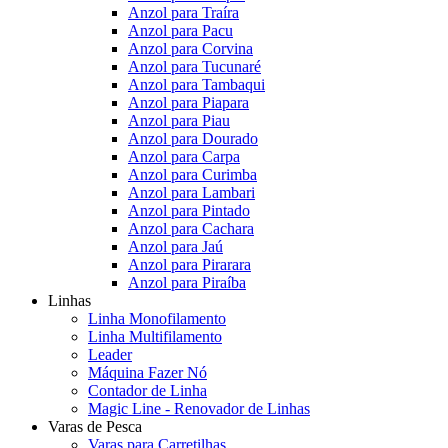
Anzol para Traíra
Anzol para Pacu
Anzol para Corvina
Anzol para Tucunaré
Anzol para Tambaqui
Anzol para Piapara
Anzol para Piau
Anzol para Dourado
Anzol para Carpa
Anzol para Curimba
Anzol para Lambari
Anzol para Pintado
Anzol para Cachara
Anzol para Jaú
Anzol para Pirarara
Anzol para Piraíba
Linhas
Linha Monofilamento
Linha Multifilamento
Leader
Máquina Fazer Nó
Contador de Linha
Magic Line - Renovador de Linhas
Varas de Pesca
Varas para Carretilhas