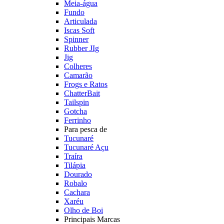
Meia-água
Fundo
Articulada
Iscas Soft
Spinner
Rubber JIg
Jig
Colheres
Camarão
Frogs e Ratos
ChatterBait
Tailspin
Gotcha
Ferrinho
Para pesca de
Tucunaré
Tucunaré Açu
Traíra
Tilápia
Dourado
Robalo
Cachara
Xaréu
Olho de Boi
Principais Marcas