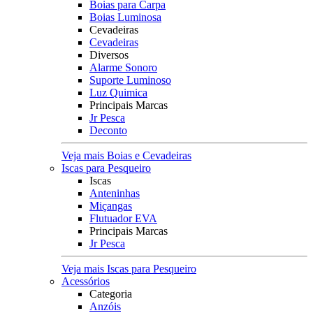
Boias para Carpa
Boias Luminosa
Cevadeiras
Cevadeiras
Diversos
Alarme Sonoro
Suporte Luminoso
Luz Quimica
Principais Marcas
Jr Pesca
Deconto
Veja mais Boias e Cevadeiras
Iscas para Pesqueiro
Iscas
Anteninhas
Miçangas
Flutuador EVA
Principais Marcas
Jr Pesca
Veja mais Iscas para Pesqueiro
Acessórios
Categoria
Anzóis