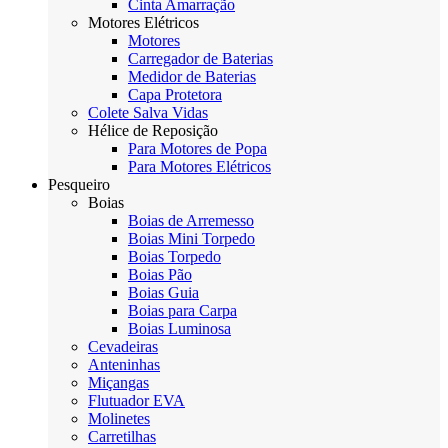
Cinta Amarração
Motores Elétricos
Motores
Carregador de Baterias
Medidor de Baterias
Capa Protetora
Colete Salva Vidas
Hélice de Reposição
Para Motores de Popa
Para Motores Elétricos
Pesqueiro
Boias
Boias de Arremesso
Boias Mini Torpedo
Boias Torpedo
Boias Pão
Boias Guia
Boias para Carpa
Boias Luminosa
Cevadeiras
Anteninhas
Miçangas
Flutuador EVA
Molinetes
Carretilhas