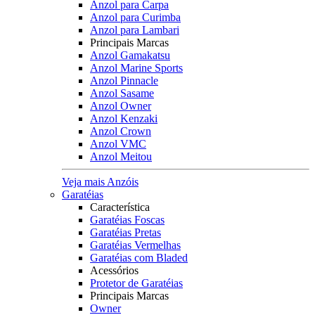
Anzol para Carpa
Anzol para Curimba
Anzol para Lambari
Principais Marcas
Anzol Gamakatsu
Anzol Marine Sports
Anzol Pinnacle
Anzol Sasame
Anzol Owner
Anzol Kenzaki
Anzol Crown
Anzol VMC
Anzol Meitou
Veja mais Anzóis
Garatéias
Característica
Garatéias Foscas
Garatéias Pretas
Garatéias Vermelhas
Garatéias com Bladed
Acessórios
Protetor de Garatéias
Principais Marcas
Owner