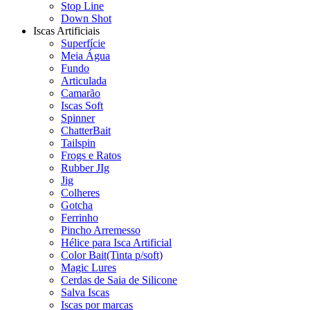
Stop Line
Down Shot
Iscas Artificiais
Superfície
Meia Água
Fundo
Articulada
Camarão
Iscas Soft
Spinner
ChatterBait
Tailspin
Frogs e Ratos
Rubber JIg
Jig
Colheres
Gotcha
Ferrinho
Pincho Arremesso
Hélice para Isca Artificial
Color Bait(Tinta p/soft)
Magic Lures
Cerdas de Saia de Silicone
Salva Iscas
Iscas por marcas