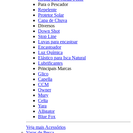
Para o Pescador
Repelente
Protetor Solar
Capa de Chuva
Diversos
Down Shot
Stop Line
Luvas para encastoar
Encastoador
Luz Química
Elástico para Isca Natural
Lubrificantes
Principais Marcas
Glico
Capella
CCM
Owner
Mury
Celta
Yara
Alligator
Blue Fox
Veja mais Acessórios
Varas de Pesca