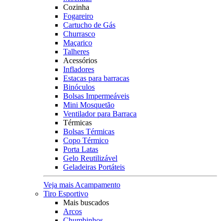
Cozinha
Fogareiro
Cartucho de Gás
Churrasco
Maçarico
Talheres
Acessórios
Infladores
Estacas para barracas
Binóculos
Bolsas Impermeáveis
Mini Mosquetão
Ventilador para Barraca
Térmicas
Bolsas Térmicas
Copo Térmico
Porta Latas
Gelo Reutilizável
Geladeiras Portáteis
Veja mais Acampamento
Tiro Esportivo
Mais buscados
Arcos
Chumbinhos