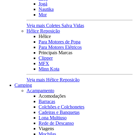
Jogá
Nautika
Mor
Veja mais Coletes Salva Vidas
Hélice Reposição
Hélice
Para Motores de Popa
Para Motores Elétricos
Principais Marcas
Clipper
MFX
Minn Kota
Veja mais Hélice Reposição
Camping
Acampamento
Acomodações
Barracas
Colchões e Colchonetes
Cadeiras e Banquetas
Lona Multiuso
Rede de Descanso
Viagens
Mochilas