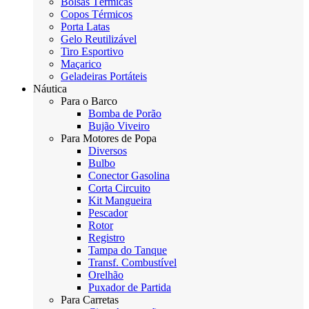
Bolsas Térmicas
Copos Térmicos
Porta Latas
Gelo Reutilizável
Tiro Esportivo
Maçarico
Geladeiras Portáteis
Náutica
Para o Barco
Bomba de Porão
Bujão Viveiro
Para Motores de Popa
Diversos
Bulbo
Conector Gasolina
Corta Circuito
Kit Mangueira
Pescador
Rotor
Registro
Tampa do Tanque
Transf. Combustível
Orelhão
Puxador de Partida
Para Carretas