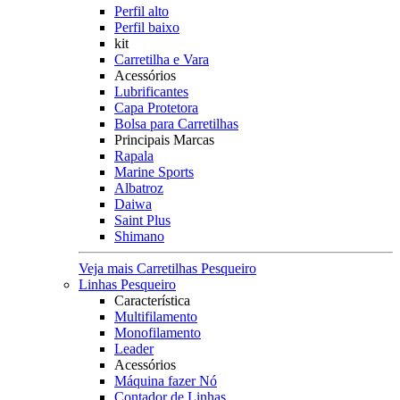
Perfil alto
Perfil baixo
kit
Carretilha e Vara
Acessórios
Lubrificantes
Capa Protetora
Bolsa para Carretilhas
Principais Marcas
Rapala
Marine Sports
Albatroz
Daiwa
Saint Plus
Shimano
Veja mais Carretilhas Pesqueiro
Linhas Pesqueiro
Característica
Multifilamento
Monofilamento
Leader
Acessórios
Máquina fazer Nó
Contador de Linhas