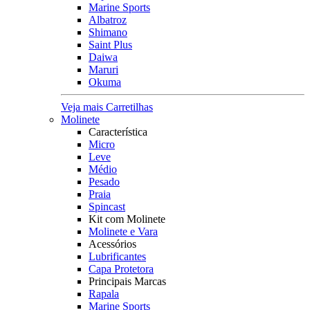
Marine Sports
Albatroz
Shimano
Saint Plus
Daiwa
Maruri
Okuma
Veja mais Carretilhas
Molinete
Característica
Micro
Leve
Médio
Pesado
Praia
Spincast
Kit com Molinete
Molinete e Vara
Acessórios
Lubrificantes
Capa Protetora
Principais Marcas
Rapala
Marine Sports