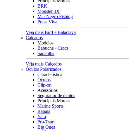
Principais Marcas
BRK
Monster 3X
Mar Negro Fishing
Presa Viva
Veja mais Buff e Balaclava
Calçados
Modelos
Babuche - Crocs
Sapatilha
Veja mais Calçados
Óculos Polarizados
Característica
Óculos
Clip-on
Acessórios
Segurador de óculos
Principais Marcas
Marine Sports
Rapala
Yara
Pro-Tsuri
Big Ones