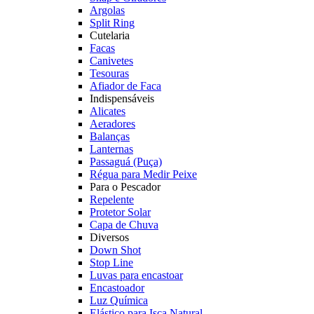
Argolas
Split Ring
Cutelaria
Facas
Canivetes
Tesouras
Afiador de Faca
Indispensáveis
Alicates
Aeradores
Balanças
Lanternas
Passaguá (Puça)
Régua para Medir Peixe
Para o Pescador
Repelente
Protetor Solar
Capa de Chuva
Diversos
Down Shot
Stop Line
Luvas para encastoar
Encastoador
Luz Química
Elástico para Isca Natural