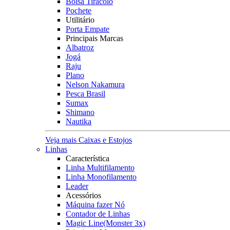
Bolsa Tiracolo
Pochete
Utilitário
Porta Empate
Principais Marcas
Albatroz
Jogá
Raju
Plano
Nelson Nakamura
Pesca Brasil
Sumax
Shimano
Nautika
Veja mais Caixas e Estojos
Linhas
Característica
Linha Multifilamento
Linha Monofilamento
Leader
Acessórios
Máquina fazer Nó
Contador de Linhas
Magic Line(Monster 3x)