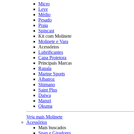
Micro
Leve
Médio
Pesado
Praia
Spincast
Kit com Molinete
Molinete e Vara
Acessórios
Lubrificantes
Capa Protetora
Principais Marcas
Rapala
Marine Sports
Albatroz
Shimano
Saint Plus
Daiwa
Maruri
Okuma
Veja mais Molinete
Acessórios
Mais buscados
Snap e Giradores