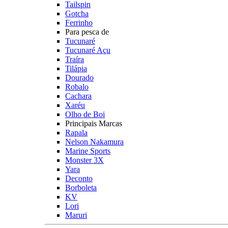
Tailspin
Gotcha
Ferrinho
Para pesca de
Tucunaré
Tucunaré Açu
Traíra
Tilápia
Dourado
Robalo
Cachara
Xaréu
Olho de Boi
Principais Marcas
Rapala
Nelson Nakamura
Marine Sports
Monster 3X
Yara
Deconto
Borboleta
KV
Lori
Maruri