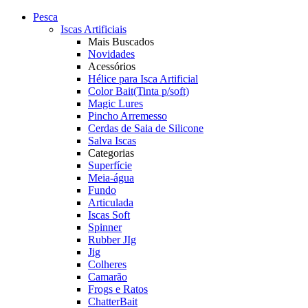
Pesca
Iscas Artificiais
Mais Buscados
Novidades
Acessórios
Hélice para Isca Artificial
Color Bait(Tinta p/soft)
Magic Lures
Pincho Arremesso
Cerdas de Saia de Silicone
Salva Iscas
Categorias
Superfície
Meia-água
Fundo
Articulada
Iscas Soft
Spinner
Rubber JIg
Jig
Colheres
Camarão
Frogs e Ratos
ChatterBait