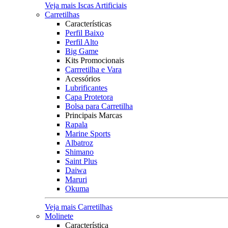
Veja mais Iscas Artificiais
Carretilhas
Características
Perfil Baixo
Perfil Alto
Big Game
Kits Promocionais
Carrretilha e Vara
Acessórios
Lubrificantes
Capa Protetora
Bolsa para Carretilha
Principais Marcas
Rapala
Marine Sports
Albatroz
Shimano
Saint Plus
Daiwa
Maruri
Okuma
Veja mais Carretilhas
Molinete
Característica