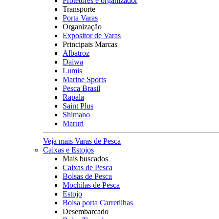
Protetores e organizador
Transporte
Porta Varas
Organização
Expositor de Varas
Principais Marcas
Albatroz
Daiwa
Lumis
Marine Sports
Pesca Brasil
Rapala
Saint Plus
Shimano
Maruri
Veja mais Varas de Pesca
Caixas e Estojos
Mais buscados
Caixas de Pesca
Bolsas de Pesca
Mochilas de Pesca
Estojo
Bolsa porta Carretilhas
Desembarcado