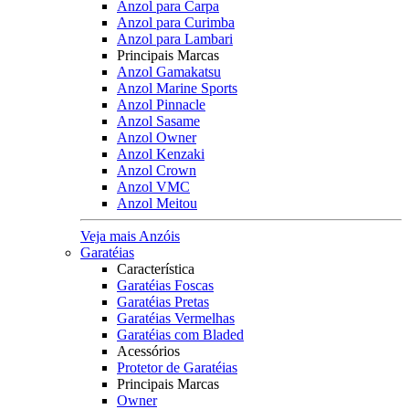
Anzol para Carpa
Anzol para Curimba
Anzol para Lambari
Principais Marcas
Anzol Gamakatsu
Anzol Marine Sports
Anzol Pinnacle
Anzol Sasame
Anzol Owner
Anzol Kenzaki
Anzol Crown
Anzol VMC
Anzol Meitou
Veja mais Anzóis
Garatéias
Característica
Garatéias Foscas
Garatéias Pretas
Garatéias Vermelhas
Garatéias com Bladed
Acessórios
Protetor de Garatéias
Principais Marcas
Owner