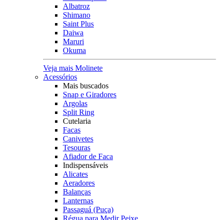
Albatroz
Shimano
Saint Plus
Daiwa
Maruri
Okuma
Veja mais Molinete
Acessórios
Mais buscados
Snap e Giradores
Argolas
Split Ring
Cutelaria
Facas
Canivetes
Tesouras
Afiador de Faca
Indispensáveis
Alicates
Aeradores
Balanças
Lanternas
Passaguá (Puça)
Régua para Medir Peixe