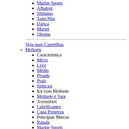
Marine Sports
Albatroz
Shimano
Saint Plus
Daiwa
Maruri
Okuma
Veja mais Carretilhas
Molinete
Característica
Micro
Leve
Médio
Pesado
Praia
Spincast
Kit com Molinete
Molinete e Vara
Acessórios
Lubrificantes
Capa Protetora
Principais Marcas
Rapala
Marine Sports