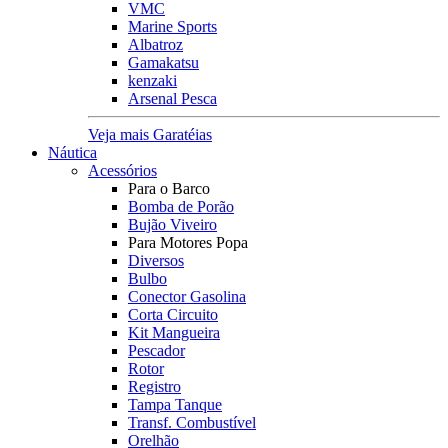
VMC
Marine Sports
Albatroz
Gamakatsu
kenzaki
Arsenal Pesca
Veja mais Garatéias
Náutica
Acessórios
Para o Barco
Bomba de Porão
Bujão Viveiro
Para Motores Popa
Diversos
Bulbo
Conector Gasolina
Corta Circuito
Kit Mangueira
Pescador
Rotor
Registro
Tampa Tanque
Transf. Combustível
Orelhão