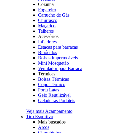
Cozinha
Fogareiro
Cartucho de Gás
Churrasco
Maçarico
Talheres
Acessórios
Infladores
Estacas para barracas
Binóculos
Bolsas Impermeáveis
Mini Mosquetão
Ventilador para Barraca
Térmicas
Bolsas Térmicas
Copo Térmico
Porta Latas
Gelo Reutilizável
Geladeiras Portáteis
Veja mais Acampamento
Tiro Esportivo
Mais buscados
Arcos
Chumbinhos