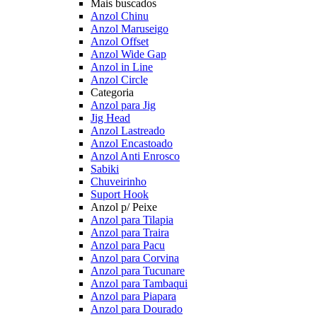
Mais buscados
Anzol Chinu
Anzol Maruseigo
Anzol Offset
Anzol Wide Gap
Anzol in Line
Anzol Circle
Categoria
Anzol para Jig
Jig Head
Anzol Lastreado
Anzol Encastoado
Anzol Anti Enrosco
Sabiki
Chuveirinho
Suport Hook
Anzol p/ Peixe
Anzol para Tilapia
Anzol para Traira
Anzol para Pacu
Anzol para Corvina
Anzol para Tucunare
Anzol para Tambaqui
Anzol para Piapara
Anzol para Dourado