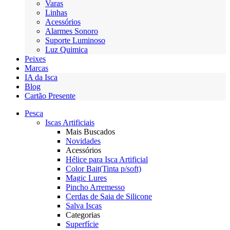
Varas
Linhas
Acessórios
Alarmes Sonoro
Suporte Luminoso
Luz Quimica
Peixes
Marcas
IA da Isca
Blog
Cartão Presente
Pesca
Iscas Artificiais
Mais Buscados
Novidades
Acessórios
Hélice para Isca Artificial
Color Bait(Tinta p/soft)
Magic Lures
Pincho Arremesso
Cerdas de Saia de Silicone
Salva Iscas
Categorias
Superfície