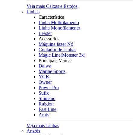
Veja mais Caixas e Estojos
Linhas
Característica
Linha Multifilamento
Linha Monofilamento
Leader
Acessórios
Máquina fazer Nó
Contador de Linhas
Magic Line(Monster 3x)
Principais Marcas
Daiwa
Marine Sports
YGK
Owner
Power Pro
Sufix
Shimano
Raiglon
Fast Line
Araty
Veja mais Linhas
Anzóis