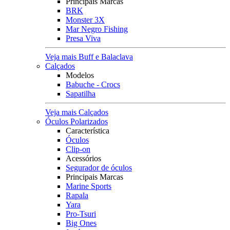
Principais Marcas
BRK
Monster 3X
Mar Negro Fishing
Presa Viva
Veja mais Buff e Balaclava
Calçados
Modelos
Babuche - Crocs
Sapatilha
Veja mais Calçados
Óculos Polarizados
Característica
Óculos
Clip-on
Acessórios
Segurador de óculos
Principais Marcas
Marine Sports
Rapala
Yara
Pro-Tsuri
Big Ones