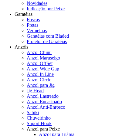
Novidades
Indicação por Peixe
Garatéias
Foscas
Pretas
Vermelhas
Garatéias com Bladed
Protetor de Garatéias
Anzóis
Anzol Chinu
Anzol Maruseigo
Anzol OffSet
Anzol Wide Gap
Anzol In Line
Anzol Circle
Anzol para Jig
Jig Head
Anzol Lastreado
Anzol Encastoado
Anzol Anti-Enrosco
Sabiki
Chuveirinho
Suport Hook
Anzol para Peixe
Anzol para Tilápia