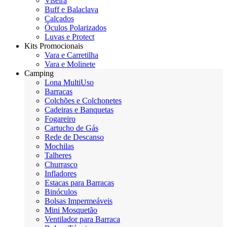
Viseira
Buff e Balaclava
Calçados
Óculos Polarizados
Luvas e Protect
Kits Promocionais
Vara e Carretilha
Vara e Molinete
Camping
Lona MultiUso
Barracas
Colchões e Colchonetes
Cadeiras e Banquetas
Fogareiro
Cartucho de Gás
Rede de Descanso
Mochilas
Talheres
Churrasco
Infladores
Estacas para Barracas
Binóculos
Bolsas Impermeáveis
Mini Mosquetão
Ventilador para Barraca