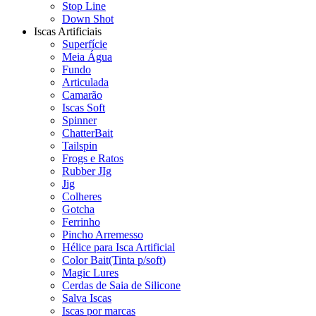
Stop Line
Down Shot
Iscas Artificiais
Superfície
Meia Água
Fundo
Articulada
Camarão
Iscas Soft
Spinner
ChatterBait
Tailspin
Frogs e Ratos
Rubber JIg
Jig
Colheres
Gotcha
Ferrinho
Pincho Arremesso
Hélice para Isca Artificial
Color Bait(Tinta p/soft)
Magic Lures
Cerdas de Saia de Silicone
Salva Iscas
Iscas por marcas