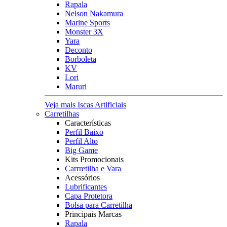
Rapala
Nelson Nakamura
Marine Sports
Monster 3X
Yara
Deconto
Borboleta
KV
Lori
Maruri
Veja mais Iscas Artificiais
Carretilhas
Características
Perfil Baixo
Perfil Alto
Big Game
Kits Promocionais
Carrretilha e Vara
Acessórios
Lubrificantes
Capa Protetora
Bolsa para Carretilha
Principais Marcas
Rapala