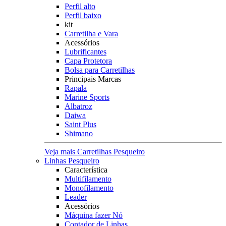
Perfil alto
Perfil baixo
kit
Carretilha e Vara
Acessórios
Lubrificantes
Capa Protetora
Bolsa para Carretilhas
Principais Marcas
Rapala
Marine Sports
Albatroz
Daiwa
Saint Plus
Shimano
Veja mais Carretilhas Pesqueiro
Linhas Pesqueiro
Característica
Multifilamento
Monofilamento
Leader
Acessórios
Máquina fazer Nó
Contador de Linhas