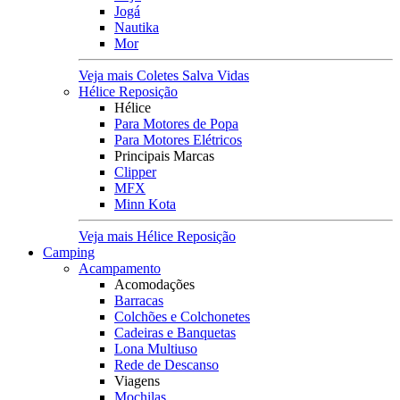
Jogá
Nautika
Mor
Veja mais Coletes Salva Vidas
Hélice Reposição
Hélice
Para Motores de Popa
Para Motores Elétricos
Principais Marcas
Clipper
MFX
Minn Kota
Veja mais Hélice Reposição
Camping
Acampamento
Acomodações
Barracas
Colchões e Colchonetes
Cadeiras e Banquetas
Lona Multiuso
Rede de Descanso
Viagens
Mochilas