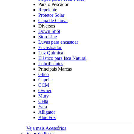
Para o Pescador
Repelente
Protetor Solar
Capa de Chuva
Diversos
Down Shot
Stop Line
Luvas para encastoar
Encastoador
Luz Química
Elástico para Isca Natural
Lubrificantes
Principais Marcas
Glico
Capella
CCM
Owner
Mury
Celta
Yara
Alligator
Blue Fox
Veja mais Acessórios
Varas de Pesca