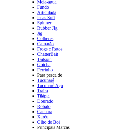
Meia-água
Fundo
Articulada
Iscas Soft
Spinner
Rubber JIg
Jig
Colheres
Camarão
Frogs e Ratos
ChatterBait
Tailspin
Gotcha
Ferrinho
Para pesca de
Tucunaré
Tucunaré Açu
Traíra
Tilápia
Dourado
Robalo
Cachara
Xaréu
Olho de Boi
Principais Marcas