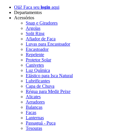
Olá! Faça seu
login
aqui
Departamentos
Acessórios
Snap e Giradores
Argolas
Split Ring
Afiador de Faca
Luvas para Encastoador
Encastoador
Repelente
Protetor Solar
Canivetes
Luz Química
Elástico para Isca Natural
Lubrificantes
Capa de Chuva
Régua para Medir Peixe
Alicates
Aeradores
Balanças
Facas
Lanternas
Passaguá - Puça
Tesouras