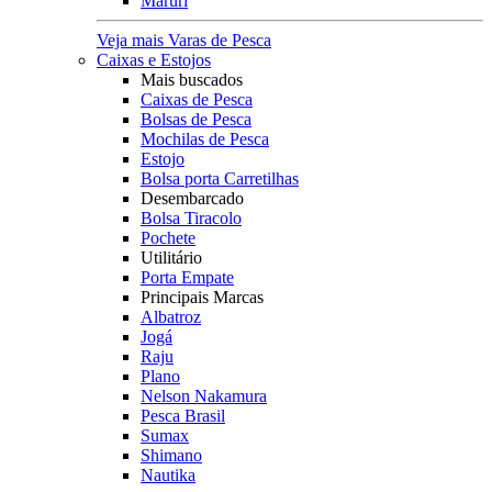
Maruri
Veja mais Varas de Pesca
Caixas e Estojos
Mais buscados
Caixas de Pesca
Bolsas de Pesca
Mochilas de Pesca
Estojo
Bolsa porta Carretilhas
Desembarcado
Bolsa Tiracolo
Pochete
Utilitário
Porta Empate
Principais Marcas
Albatroz
Jogá
Raju
Plano
Nelson Nakamura
Pesca Brasil
Sumax
Shimano
Nautika