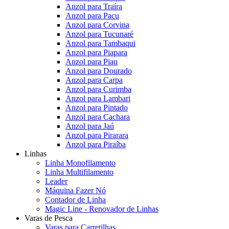
Anzol para Traíra
Anzol para Pacu
Anzol para Corvina
Anzol para Tucunaré
Anzol para Tambaqui
Anzol para Piapara
Anzol para Piau
Anzol para Dourado
Anzol para Carpa
Anzol para Curimba
Anzol para Lambari
Anzol para Pintado
Anzol para Cachara
Anzol para Jaú
Anzol para Pirarara
Anzol para Piraíba
Linhas
Linha Monofilamento
Linha Multifilamento
Leader
Máquina Fazer Nó
Contador de Linha
Magic Line - Renovador de Linhas
Varas de Pesca
Varas para Carretilhas