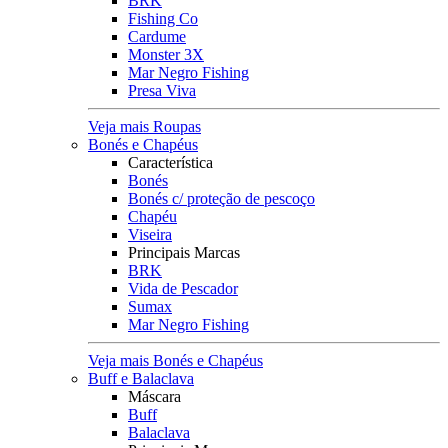
BRK
Fishing Co
Cardume
Monster 3X
Mar Negro Fishing
Presa Viva
Veja mais Roupas
Bonés e Chapéus
Característica
Bonés
Bonés c/ proteção de pescoço
Chapéu
Viseira
Principais Marcas
BRK
Vida de Pescador
Sumax
Mar Negro Fishing
Veja mais Bonés e Chapéus
Buff e Balaclava
Máscara
Buff
Balaclava