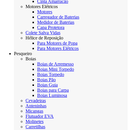
Cinta Amarração
Motores Elétricos
Motores
Carregador de Baterias
Medidor de Baterias
Capa Protetora
Colete Salva Vidas
Hélice de Reposição
Para Motores de Popa
Para Motores Elétricos
Pesqueiro
Boias
Boias de Arremesso
Boias Mini Torpedo
Boias Torpedo
Boias Pão
Boias Guia
Boias para Carpa
Boias Luminosa
Cevadeiras
Anteninhas
Miçangas
Flutuador EVA
Molinetes
Carretilhas