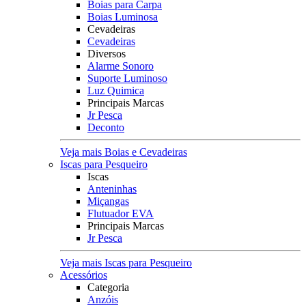
Boias para Carpa
Boias Luminosa
Cevadeiras
Cevadeiras
Diversos
Alarme Sonoro
Suporte Luminoso
Luz Quimica
Principais Marcas
Jr Pesca
Deconto
Veja mais Boias e Cevadeiras
Iscas para Pesqueiro
Iscas
Anteninhas
Miçangas
Flutuador EVA
Principais Marcas
Jr Pesca
Veja mais Iscas para Pesqueiro
Acessórios
Categoria
Anzóis