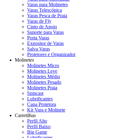
Varas para Molinetes
Varas Telescópica
Varas Pesca de Praia
Varas de Fly
Cinto de Apoio
Suporte para Varas
Porta Varas
Expositor de Varas
Salva Varas
Protetores e Organizador
Molinetes
Molinetes Micro
Molinetes Leve
Molinetes Médio
Molinetes Pesado
Molinetes Praia
Spincast
Lubrificantes
Capa Protetora
Kit Vara e Molinete
Carretilhas
Perfil Alto
Perfil Baixo
Big Game
Lubrificantes