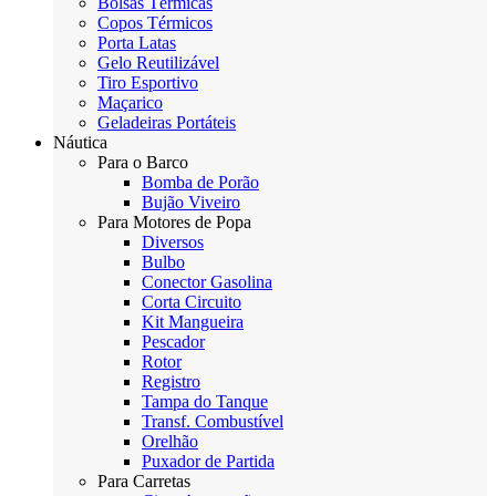
Bolsas Térmicas
Copos Térmicos
Porta Latas
Gelo Reutilizável
Tiro Esportivo
Maçarico
Geladeiras Portáteis
Náutica
Para o Barco
Bomba de Porão
Bujão Viveiro
Para Motores de Popa
Diversos
Bulbo
Conector Gasolina
Corta Circuito
Kit Mangueira
Pescador
Rotor
Registro
Tampa do Tanque
Transf. Combustível
Orelhão
Puxador de Partida
Para Carretas