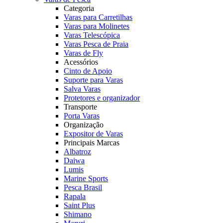
Categoria
Varas para Carretilhas
Varas para Molinetes
Varas Telescópica
Varas Pesca de Praia
Varas de Fly
Acessórios
Cinto de Apoio
Suporte para Varas
Salva Varas
Protetores e organizador
Transporte
Porta Varas
Organização
Expositor de Varas
Principais Marcas
Albatroz
Daiwa
Lumis
Marine Sports
Pesca Brasil
Rapala
Saint Plus
Shimano