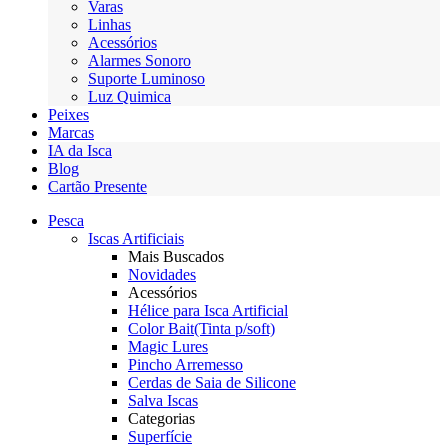
Varas
Linhas
Acessórios
Alarmes Sonoro
Suporte Luminoso
Luz Quimica
Peixes
Marcas
IA da Isca
Blog
Cartão Presente
Pesca
Iscas Artificiais
Mais Buscados
Novidades
Acessórios
Hélice para Isca Artificial
Color Bait(Tinta p/soft)
Magic Lures
Pincho Arremesso
Cerdas de Saia de Silicone
Salva Iscas
Categorias
Superfície