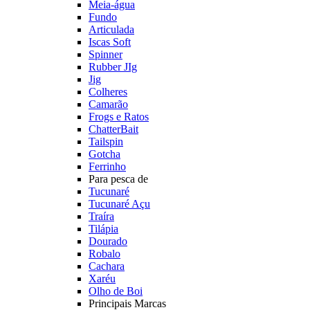
Meia-água
Fundo
Articulada
Iscas Soft
Spinner
Rubber JIg
Jig
Colheres
Camarão
Frogs e Ratos
ChatterBait
Tailspin
Gotcha
Ferrinho
Para pesca de
Tucunaré
Tucunaré Açu
Traíra
Tilápia
Dourado
Robalo
Cachara
Xaréu
Olho de Boi
Principais Marcas