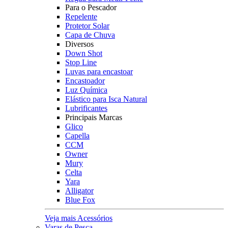
Para o Pescador
Repelente
Protetor Solar
Capa de Chuva
Diversos
Down Shot
Stop Line
Luvas para encastoar
Encastoador
Luz Química
Elástico para Isca Natural
Lubrificantes
Principais Marcas
Glico
Capella
CCM
Owner
Mury
Celta
Yara
Alligator
Blue Fox
Veja mais Acessórios
Varas de Pesca