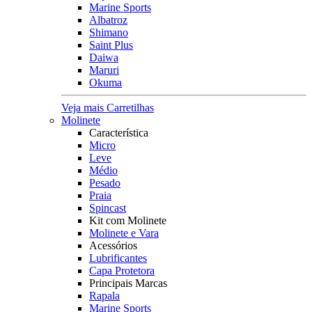
Marine Sports
Albatroz
Shimano
Saint Plus
Daiwa
Maruri
Okuma
Veja mais Carretilhas
Molinete
Característica
Micro
Leve
Médio
Pesado
Praia
Spincast
Kit com Molinete
Molinete e Vara
Acessórios
Lubrificantes
Capa Protetora
Principais Marcas
Rapala
Marine Sports