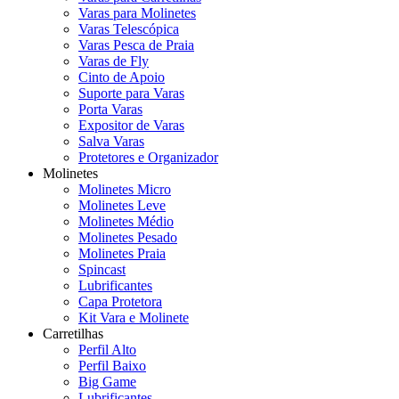
Varas para Molinetes
Varas Telescópica
Varas Pesca de Praia
Varas de Fly
Cinto de Apoio
Suporte para Varas
Porta Varas
Expositor de Varas
Salva Varas
Protetores e Organizador
Molinetes
Molinetes Micro
Molinetes Leve
Molinetes Médio
Molinetes Pesado
Molinetes Praia
Spincast
Lubrificantes
Capa Protetora
Kit Vara e Molinete
Carretilhas
Perfil Alto
Perfil Baixo
Big Game
Lubrificantes