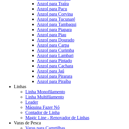
Anzol para Traíra
Anzol para Pacu
Anzol para Corvina
Anzol para Tucunaré
Anzol para Tambaqui
Anzol para Piapara
Anzol para Piau
Anzol para Dourado
Anzol para Carpa
Anzol para Curimba
Anzol para Lambari
Anzol para Pintado
Anzol para Cachara
Anzol para Jaú
Anzol para Pirarara
Anzol para Piraíba
Linhas
Linha Monofilamento
Linha Multifilamento
Leader
Máquina Fazer Nó
Contador de Linha
Magic Line - Renovador de Linhas
Varas de Pesca
Varas para Carretilhas