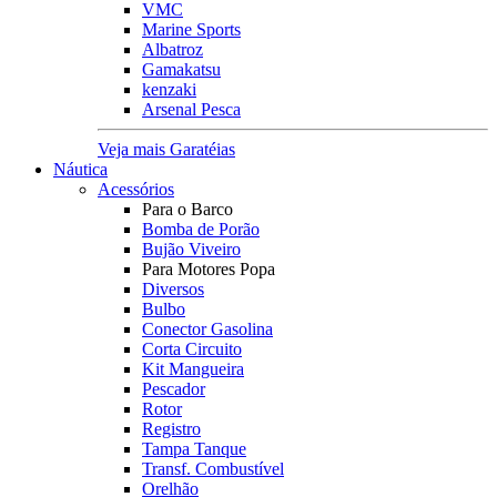
VMC
Marine Sports
Albatroz
Gamakatsu
kenzaki
Arsenal Pesca
Veja mais Garatéias
Náutica
Acessórios
Para o Barco
Bomba de Porão
Bujão Viveiro
Para Motores Popa
Diversos
Bulbo
Conector Gasolina
Corta Circuito
Kit Mangueira
Pescador
Rotor
Registro
Tampa Tanque
Transf. Combustível
Orelhão