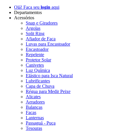
Olá! Faça seu
login
aqui
Departamentos
Acessórios
Snap e Giradores
Argolas
Split Ring
Afiador de Faca
Luvas para Encastoador
Encastoador
Repelente
Protetor Solar
Canivetes
Luz Química
Elástico para Isca Natural
Lubrificantes
Capa de Chuva
Régua para Medir Peixe
Alicates
Aeradores
Balanças
Facas
Lanternas
Passaguá - Puça
Tesouras