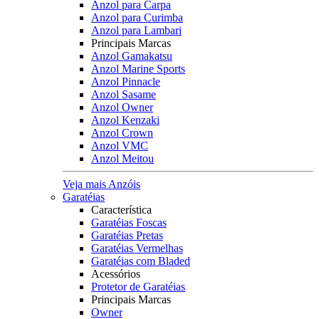
Anzol para Carpa
Anzol para Curimba
Anzol para Lambari
Principais Marcas
Anzol Gamakatsu
Anzol Marine Sports
Anzol Pinnacle
Anzol Sasame
Anzol Owner
Anzol Kenzaki
Anzol Crown
Anzol VMC
Anzol Meitou
Veja mais Anzóis
Garatéias
Característica
Garatéias Foscas
Garatéias Pretas
Garatéias Vermelhas
Garatéias com Bladed
Acessórios
Protetor de Garatéias
Principais Marcas
Owner