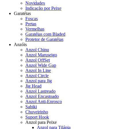
Novidades
Indicação por Peixe
Garatéias
Foscas
Pretas
Vermelhas
Garatéias com Bladed
Protetor de Garatéias
Anzóis
Anzol Chinu
Anzol Maruseigo
Anzol OffSet
Anzol Wide Gap
Anzol In Line
Anzol Circle
Anzol para Jig
Jig Head
Anzol Lastreado
Anzol Encastoado
Anzol Anti-Enrosco
Sabiki
Chuveirinho
Suport Hook
Anzol para Peixe
Anzol para Tilápia