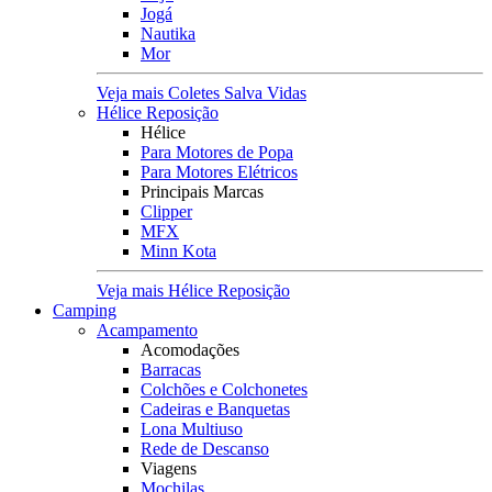
Jogá
Nautika
Mor
Veja mais Coletes Salva Vidas
Hélice Reposição
Hélice
Para Motores de Popa
Para Motores Elétricos
Principais Marcas
Clipper
MFX
Minn Kota
Veja mais Hélice Reposição
Camping
Acampamento
Acomodações
Barracas
Colchões e Colchonetes
Cadeiras e Banquetas
Lona Multiuso
Rede de Descanso
Viagens
Mochilas