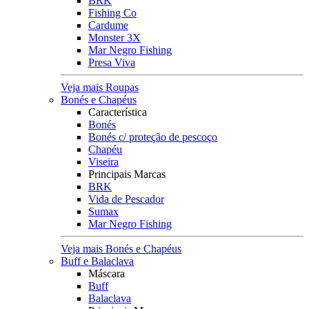
BRK
Fishing Co
Cardume
Monster 3X
Mar Negro Fishing
Presa Viva
Veja mais Roupas
Bonés e Chapéus
Característica
Bonés
Bonés c/ proteção de pescoço
Chapéu
Viseira
Principais Marcas
BRK
Vida de Pescador
Sumax
Mar Negro Fishing
Veja mais Bonés e Chapéus
Buff e Balaclava
Máscara
Buff
Balaclava