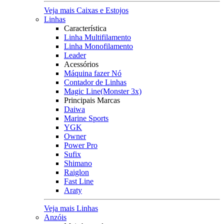
Veja mais Caixas e Estojos
Linhas
Característica
Linha Multifilamento
Linha Monofilamento
Leader
Acessórios
Máquina fazer Nó
Contador de Linhas
Magic Line(Monster 3x)
Principais Marcas
Daiwa
Marine Sports
YGK
Owner
Power Pro
Sufix
Shimano
Raiglon
Fast Line
Araty
Veja mais Linhas
Anzóis