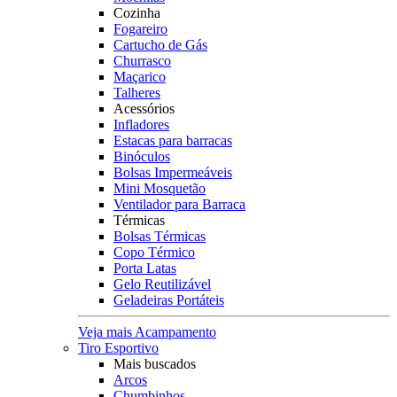
Cozinha
Fogareiro
Cartucho de Gás
Churrasco
Maçarico
Talheres
Acessórios
Infladores
Estacas para barracas
Binóculos
Bolsas Impermeáveis
Mini Mosquetão
Ventilador para Barraca
Térmicas
Bolsas Térmicas
Copo Térmico
Porta Latas
Gelo Reutilizável
Geladeiras Portáteis
Veja mais Acampamento
Tiro Esportivo
Mais buscados
Arcos
Chumbinhos