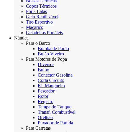
Bolsas Térmicas
Copos Térmicos
Porta Latas
Gelo Reutilizável
Tiro Esportivo
Maçarico
Geladeiras Portáteis
Náutica
Para o Barco
Bomba de Porão
Bujão Viveiro
Para Motores de Popa
Diversos
Bulbo
Conector Gasolina
Corta Circuito
Kit Mangueira
Pescador
Rotor
Registro
Tampa do Tanque
Transf. Combustível
Orelhão
Puxador de Partida
Para Carretas