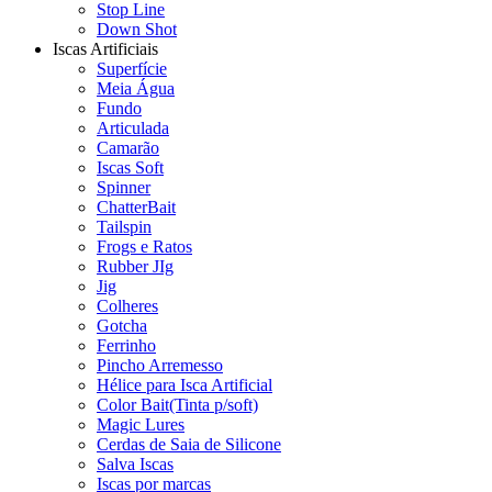
Stop Line
Down Shot
Iscas Artificiais
Superfície
Meia Água
Fundo
Articulada
Camarão
Iscas Soft
Spinner
ChatterBait
Tailspin
Frogs e Ratos
Rubber JIg
Jig
Colheres
Gotcha
Ferrinho
Pincho Arremesso
Hélice para Isca Artificial
Color Bait(Tinta p/soft)
Magic Lures
Cerdas de Saia de Silicone
Salva Iscas
Iscas por marcas