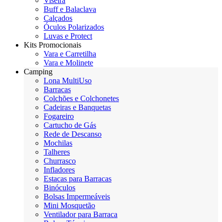
Viseira
Buff e Balaclava
Calçados
Óculos Polarizados
Luvas e Protect
Kits Promocionais
Vara e Carretilha
Vara e Molinete
Camping
Lona MultiUso
Barracas
Colchões e Colchonetes
Cadeiras e Banquetas
Fogareiro
Cartucho de Gás
Rede de Descanso
Mochilas
Talheres
Churrasco
Infladores
Estacas para Barracas
Binóculos
Bolsas Impermeáveis
Mini Mosquetão
Ventilador para Barraca