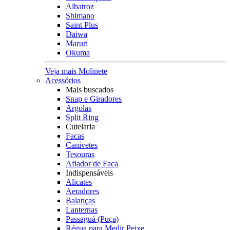
Albatroz
Shimano
Saint Plus
Daiwa
Maruri
Okuma
Veja mais Molinete
Acessórios
Mais buscados
Snap e Giradores
Argolas
Split Ring
Cutelaria
Facas
Canivetes
Tesouras
Afiador de Faca
Indispensáveis
Alicates
Aeradores
Balanças
Lanternas
Passaguá (Puça)
Régua para Medir Peixe