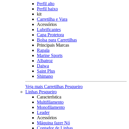
Perfil alto
Perfil baixo
kit
Carretilha e Vara
Acessórios
Lubrificantes
Capa Protetora
Bolsa para Carretilhas
Principais Marcas
Rapala
Marine Sports
Albatroz
Daiwa
Saint Plus
Shimano
Veja mais Carretilhas Pesqueiro
Linhas Pesqueiro
Característica
Multifilamento
Monofilamento
Leader
Acessórios
Máquina fazer Nó
Contador de Linhas