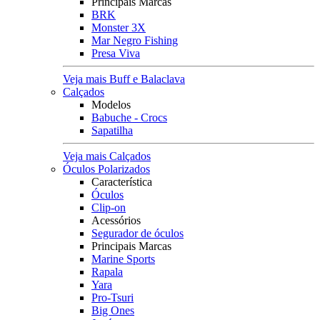
Principais Marcas
BRK
Monster 3X
Mar Negro Fishing
Presa Viva
Veja mais Buff e Balaclava
Calçados
Modelos
Babuche - Crocs
Sapatilha
Veja mais Calçados
Óculos Polarizados
Característica
Óculos
Clip-on
Acessórios
Segurador de óculos
Principais Marcas
Marine Sports
Rapala
Yara
Pro-Tsuri
Big Ones