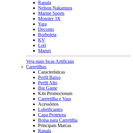
Rapala
Nelson Nakamura
Marine Sports
Monster 3X
Yara
Deconto
Borboleta
KV
Lori
Maruri
Veja mais Iscas Artificiais
Carretilhas
Características
Perfil Baixo
Perfil Alto
Big Game
Kits Promocionais
Carrretilha e Vara
Acessórios
Lubrificantes
Capa Protetora
Bolsa para Carretilha
Principais Marcas
Rapala