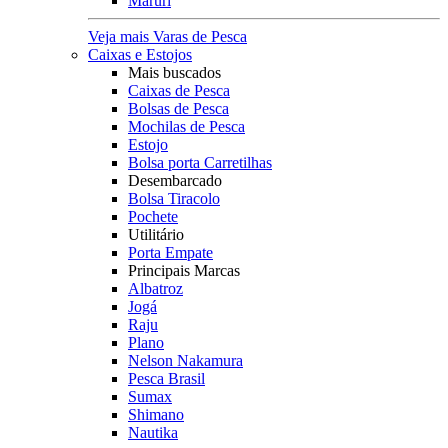
Maruri
Veja mais Varas de Pesca
Caixas e Estojos
Mais buscados
Caixas de Pesca
Bolsas de Pesca
Mochilas de Pesca
Estojo
Bolsa porta Carretilhas
Desembarcado
Bolsa Tiracolo
Pochete
Utilitário
Porta Empate
Principais Marcas
Albatroz
Jogá
Raju
Plano
Nelson Nakamura
Pesca Brasil
Sumax
Shimano
Nautika