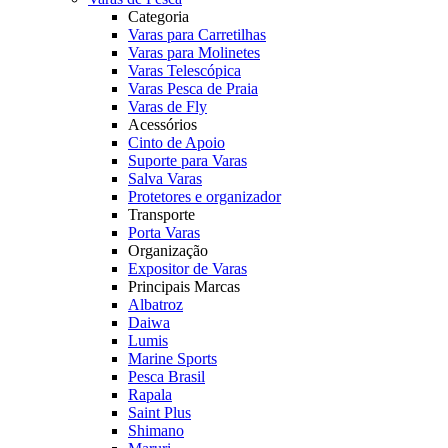
Categoria
Varas para Carretilhas
Varas para Molinetes
Varas Telescópica
Varas Pesca de Praia
Varas de Fly
Acessórios
Cinto de Apoio
Suporte para Varas
Salva Varas
Protetores e organizador
Transporte
Porta Varas
Organização
Expositor de Varas
Principais Marcas
Albatroz
Daiwa
Lumis
Marine Sports
Pesca Brasil
Rapala
Saint Plus
Shimano