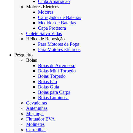
Cinta Amarração
Motores Elétricos
Motores
Carregador de Baterias
Medidor de Baterias
Capa Protetora
Colete Salva Vidas
Hélice de Reposição
Para Motores de Popa
Para Motores Elétricos
Pesqueiro
Boias
Boias de Arremesso
Boias Mini Torpedo
Boias Torpedo
Boias Pão
Boias Guia
Boias para Carpa
Boias Luminosa
Cevadeiras
Anteninhas
Miçangas
Flutuador EVA
Molinetes
Carretilhas