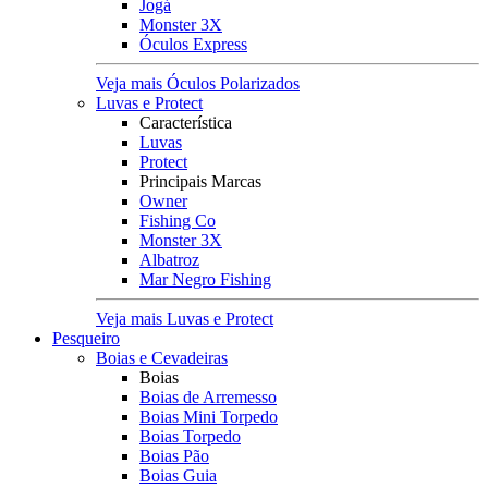
Jogá
Monster 3X
Óculos Express
Veja mais Óculos Polarizados
Luvas e Protect
Característica
Luvas
Protect
Principais Marcas
Owner
Fishing Co
Monster 3X
Albatroz
Mar Negro Fishing
Veja mais Luvas e Protect
Pesqueiro
Boias e Cevadeiras
Boias
Boias de Arremesso
Boias Mini Torpedo
Boias Torpedo
Boias Pão
Boias Guia