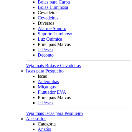
Boias para Carpa
Boias Luminosa
Cevadeiras
Cevadeiras
Diversos
Alarme Sonoro
Suporte Luminoso
Luz Quimica
Principais Marcas
Jr Pesca
Deconto
Veja mais Boias e Cevadeiras
Iscas para Pesqueiro
Iscas
Anteninhas
Miçangas
Flutuador EVA
Principais Marcas
Jr Pesca
Veja mais Iscas para Pesqueiro
Acessórios
Categoria
Anzóis