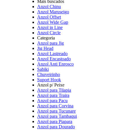
Mais buscados
Anzol Chinu
Anzol Maruseigo
Anzol Offset
Anzol Wide Gap
Anzol in Line
Anzol Circle
Categoria
Anzol para Jig
Jig Head
Anzol Lastreado
Anzol Encastoado
Anzol Anti Enrosco
Sabiki
Chuveirinho
Suport Hook
Anzol p/ Peixe
Anzol para Tilapia
Anzol para Traira
Anzol para Pacu
Anzol para Corvina
Anzol para Tucunare
Anzol para Tambaqui
Anzol para Piapara
Anzol para Dourado